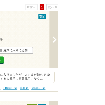
前へ
1
次へ
宿泊
>
8件
お気に入りに追加
る
に入りましたが、人もまだ疎らで ゆ
がする大風呂に露天風呂、サウ…
駅
日向前田駅
広原駅
高崎新田駅