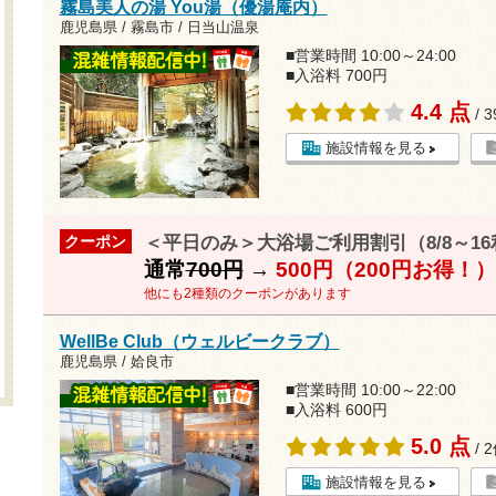
霧島美人の湯 You湯（優湯庵内）
鹿児島県 / 霧島市 / 日当山温泉
■営業時間 10:00～24:00
■入浴料 700円
4.4 点
/ 
施設情報を見る
＜平日のみ＞大浴場ご利用割引（8/8～1
クーポン
通常
700円
→
500円（200円お得！）
他にも2種類のクーポンがあります
WellBe Club（ウェルビークラブ）
鹿児島県 / 姶良市
■営業時間 10:00～22:00
■入浴料 600円
5.0 点
/ 
施設情報を見る