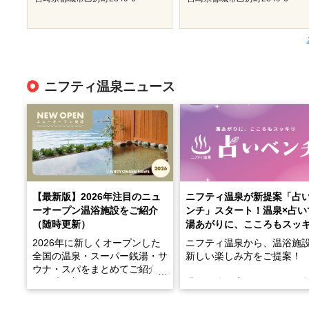
ニフティ温泉ニュース
【最新版】2026年注目のニュ
ニフティ温泉が新提案「占
ーオープン温浴施設をご紹介
ンチ」スタート！温泉×占い
（随時更新）
湯あがりに、こころもスッ
2026年に新しくオープンした
ニフティ温泉から、温浴施
全国の温泉・スーパー銭湯・サ
新しい楽しみ方をご提案！
ウナ・スパをまとめてご紹介！
※随時更新しています
温泉で体を癒したあとに、
でこころもスッキリ──そん
天然温泉や露天風呂、注目のサ
新体験が楽しめる「占いベ