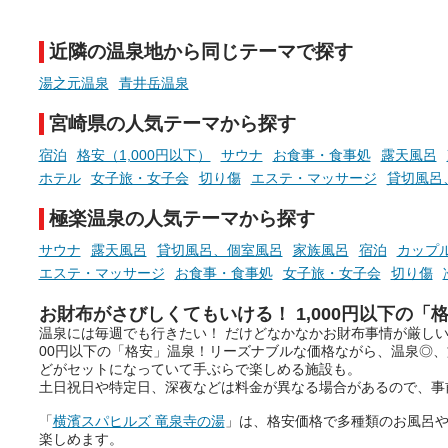
ウナなど、こだわりの魅力がつ
チ」を展開中♨
まったスポットが続々登場して
近隣の温泉地から同じテーマで探す
います。
手相やタロットなど気軽に
現地取材記事もあわせて紹介し
める占いで、“ととのう”お
湯之元温泉
青井岳温泉
ていますので、気になる施設は
時間を、もっと特別に。
ぜひチェックして次のおでかけ
宮崎県の人気テーマから探す
先の参考にしてみてください
ね。
宿泊
格安（1,000円以下）
サウナ
お食事・食事処
露天風呂
ホテル
女子旅・女子会
切り傷
エステ・マッサージ
貸切風呂
極楽温泉の人気テーマから探す
サウナ
露天風呂
貸切風呂、個室風呂
家族風呂
宿泊
カップ
エステ・マッサージ
お食事・食事処
女子旅・女子会
切り傷
お財布がさびしくてもいける！ 1,000円以下の「
温泉には毎週でも行きたい！ だけどなかなかお財布事情が厳しい
00円以下の「格安」温泉！リーズナブルな価格ながら、温泉◎
どがセットになっていて手ぶらで楽しめる施設も。
土日祝日や特定日、深夜などは料金が異なる場合があるので、事
「
横濱スパヒルズ 竜泉寺の湯
」は、格安価格で多種類のお風呂
楽しめます。