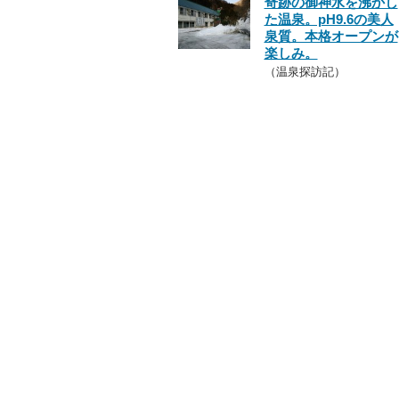
奇跡の御神水を沸かし
た温泉。pH9.6の美人
泉質。本格オープンが
楽しみ。
（温泉探訪記）