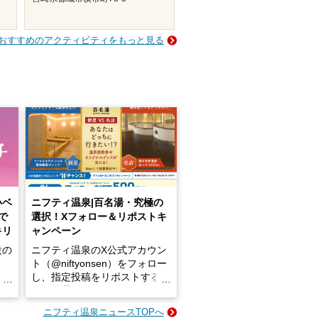
おすすめのアクティビティをもっと見る
いベ
ニフティ温泉|百名湯・究極の
で
選択！Xフォロー＆リポストキ
キリ
ャンペーン
設の
ニフティ温泉のX公式アカウン
ト（@niftyonsen）をフォロー
し、指定投稿をリポストする
占い
と、抽選で各回26（ふろ）名
な
様（合計260名様）に選べるe-
ニフティ温泉ニュースTOPへ
ン
GIFT500円分をプレゼントい