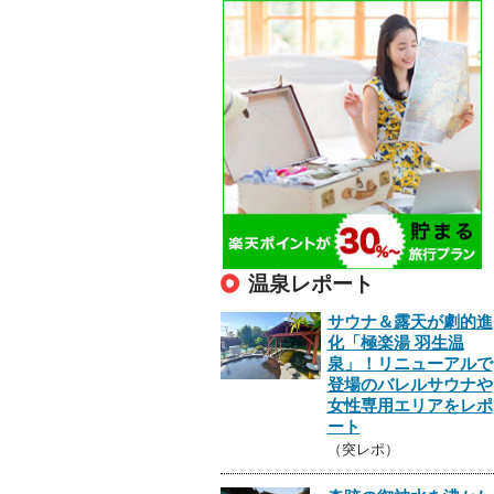
温泉レポート
サウナ＆露天が劇的進
化「極楽湯 羽生温
泉」！リニューアルで
登場のバレルサウナや
女性専用エリアをレポ
ート
（突レポ）