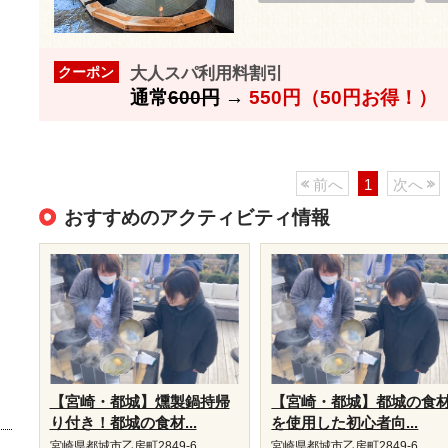
大人スパ利用料割引
クーポン
通常
600円
→
550円（50円お得！）
前へ
1
次へ
おすすめのアクティビティ情報
【宮崎・都城】燻製鍋持帰
【宮崎・都城】都城の食
り付き！都城の食材...
を使用した初心者向...
宮崎県都城市乙房町2849-6
宮崎県都城市乙房町2849-6