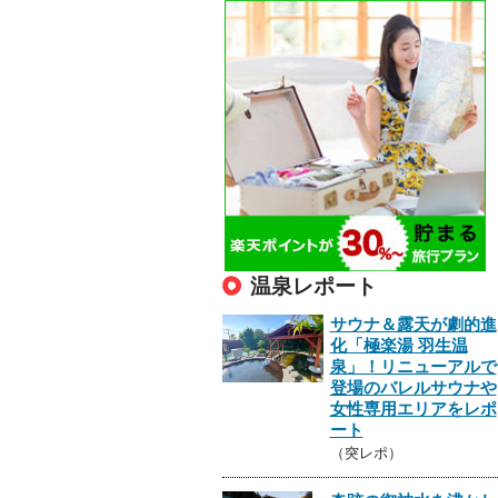
温泉レポート
サウナ＆露天が劇的進
化「極楽湯 羽生温
泉」！リニューアルで
登場のバレルサウナや
女性専用エリアをレポ
ート
（突レポ）