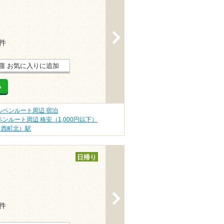
>
1件
お気に入りに追加
る
ルペンルート周辺 宿泊
ンルート周辺 格安（1,000円以下）
（西町北）駅
日帰り
>
1件