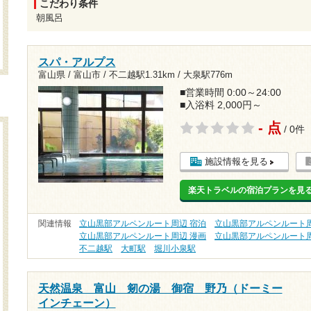
こだわり条件
朝風呂
スパ・アルプス
富山県 / 富山市 /
不二越駅1.31km
/
大泉駅776m
■営業時間 0:00～24:00
■入浴料 2,000円～
- 点
/ 0件
施設情報を見る
楽天トラベルの宿泊プランを見
関連情報
立山黒部アルペンルート周辺 宿泊
立山黒部アルペンルート周
立山黒部アルペンルート周辺 漫画
立山黒部アルペンルート周
不二越駅
大町駅
堀川小泉駅
天然温泉 富山 剱の湯 御宿 野乃（ドーミー
インチェーン）