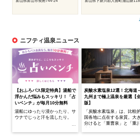
富山県富山市長附744-24
富山県下新川郡入善町浦山新118
ニフティ温泉ニュース
【おふろパス限定特典】湯船で
炭酸水素塩泉12選！北海道
浮かんだ悩みもスッキリ！「占
九州まで極上温泉を厳選【
いベンチ」が毎月10分無料
版】
湯船にゆったり浸かったり、サ
「炭酸水素塩泉」は、比較
ウナでじっと汗を流したり。
国各地に点在する泉質。大
分けると「重曹泉」と「重
土類泉」に分かれます。