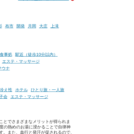
成分
2026年8月1日（土）～8月31
かつ
日（月）までの開催期間中は、
いで
サウナ飯やサウナドリンク、岩
盤浴の利用などで「万葉サウナ
札」を集めることで、オリジナ
杉
布市
開発
月岡
大庄
上滝
か
ルグッズや無料券などの特典と
素塩
交換可能。
て
け流
さらに、各館ではアロマロウリ
つ
ュやアウフグースなど、サウナ
食事処
駅近（徒歩10分以内）
施設
好きにはたまらない多彩なイベ
エステ・マッサージ
ントも予定されています。ぜひ
サウナ
チェックしてください！
───
提供元：万葉倶楽部株式会社
冷え性
ホテル
ひとり旅・一人旅
【PR】
子会
エステ・マッサージ
この記事は万葉倶楽部株式会社
のPR記事です。
ことでさまざまなメリットが得られま
程度の熱めのお湯に浸かることで自律神
す。また、血行と発汗が促されるので、