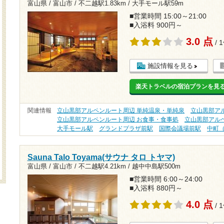
富山県 / 富山市 /
不二越駅1.83km
/
大手モール駅59m
■営業時間 15:00～21:00
■入浴料 900円～
3.0 点
/ 
施設情報を見る
楽天トラベルの宿泊プランを見
関連情報
立山黒部アルペンルート周辺 単純温泉・単純泉
立山黒部ア
立山黒部アルペンルート周辺 お食事・食事処
立山黒部アルペ
大手モール駅
グランドプラザ前駅
国際会議場前駅
中町
Sauna Talo Toyama(サウナ タロ トヤマ)
富山県 / 富山市 /
不二越駅4.21km
/
越中中島駅500m
■営業時間 6:00～24:00
■入浴料 880円～
4.0 点
/ 