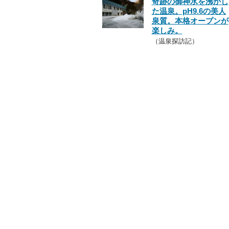
奇跡の御神水を沸かし
た温泉。pH9.6の美人
泉質。本格オープンが
楽しみ。
（温泉探訪記）