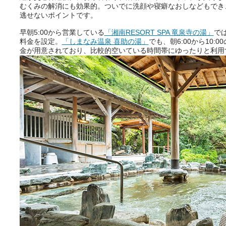
むくみの解消にも効果的。ついでに洗顔や寝癖なおしなどもでき
逃せないポイントです。
おふろパス会員様なら、この特
別なひとときを「毎月10分無
早朝5:00から営業している
「湘南RESORT SPA 竜泉寺の湯」
で
料」でご利用いただけます。
料金を設定。
「しまなみ温泉 喜助の湯」
でも、朝6:00から10
金が用意されており、比較的空いている時間帯にゆったりと利用
お湯で体がほぐれたら、次は占
い師さんとお話しして、心もほ
ぐしてみませんか？