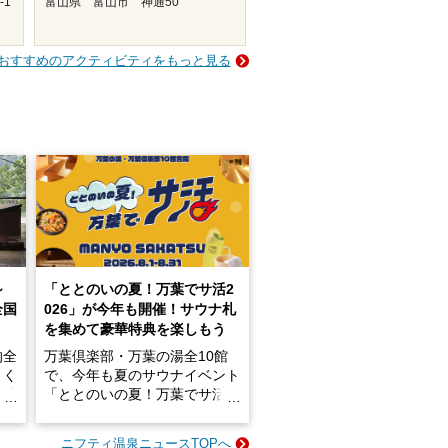
-1
富山県 富山市 神通50
おすすめのアクティビティをもっと見る
～
「ととのいの夏！万葉でサ活2
全国
026」が今年も開催！サウナ札
を集めて豪華特典を楽しもう
的全
万葉倶楽部・万葉の湯全10館
きく
で、今年も夏のサウナイベント
炭酸
「ととのいの夏！万葉でサ活2
026」が開催されます！
ニフティ温泉ニュースTOPへ