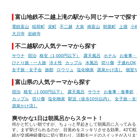
そんな「一人でぼんやり過ごす
また硫黄や鉄分などの特殊
時間」、ふだん後回しにしてい
が混ざり合うことで、複雑
た「これからのこと」や「ちょ
多様な個性を持つことも多
富山地鉄不二越上滝の駅から同じテーマで探す
っとした悩み」が、頭に浮かん
す。
でくることはありませんか？
電鉄富山
稲荷町
栄町
不二越
大泉
南富山
朝菜町
上堀
小
今回は筆者自ら入浴した中
大川寺
岩峅寺
ら、日本各地にある炭酸水
泉を12施設セレクト。すべ
不二越駅の人気テーマから探す
お風呂でリラックスしているか
日帰り入浴可能で、源泉か
らこそ向き合える、大切な自分
しと泉質の良さにこだわり
サウナ
宿泊
格安（1,000円以下）
露天風呂
ホテル
お食事・
の本音。
つ、万人におすすめしたい
ひとり旅・一人旅
冷え性
カップル
水風呂
切り傷
子連れOK
を厳選しました。
女子旅・女子会
旅館
ロウリュ
塩化物泉
源泉かけ流し
個室
そんな心のつぶやきを、湯あが
りの温まった心のまま相談でき
富山県の人気テーマから探す
たら素敵ですよね。
宿泊
格安（1,000円以下）
露天風呂
サウナ
お食事・食事処
カップル
切り傷
塩化物泉
駅近（徒歩10分以内）
女子旅・女
ニフティ温泉の「占いベンチ」
源泉かけ流し
は、そんなあなたの心のつぶや
きをプロの占い師に相談するこ
爽やかな1日は朝風呂からスタート！
とができるサービスです。
何かと忙しい朝ですが、ちょっと早起きして朝風呂に入ってみる
す。まず挙げられるのが、目覚めをスッキリさせる効果。42℃
経が交感神経優位に切り替わり、活動モードのスイッチが入りま