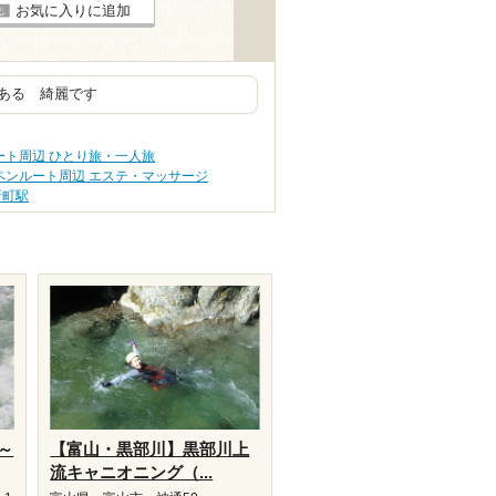
お気に入りに追加
ある 綺麗です
ート周辺 ひとり旅・一人旅
ペンルート周辺 エステ・マッサージ
新町駅
～
【富山・黒部川】黒部川上
流キャニオニング（...