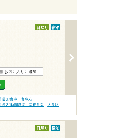
日帰り
宿泊
>
お気に入りに追加
る
辺 お食事・食事処
辺 24時間営業、深夜営業
大泉駅
日帰り
宿泊