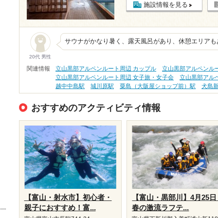
施設情報を見る
サウナがかなり暑く、露天風呂があり、休憩エリアも
20代 男性
関連情報
立山黒部アルペンルート周辺 カップル
立山黒部アルペンル
立山黒部アルペンルート周辺 女子旅・女子会
立山黒部アル
越中中島駅
城川原駅
粟島（大阪屋ショップ前）駅
犬島
おすすめのアクティビティ情報
【富山・射水市】初心者・
【富山・黒部川】4月25日
親子におすすめ！富...
春の激流ラフテ...