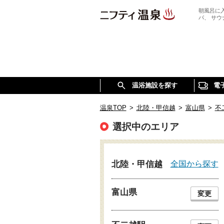
朝風呂に
パ、 サ
温浴施設を探す
電
温泉TOP
>
北陸・甲信越
>
富山県
>
不
選択中のエリア
全国から探す
北陸・甲信越
富山県
変更