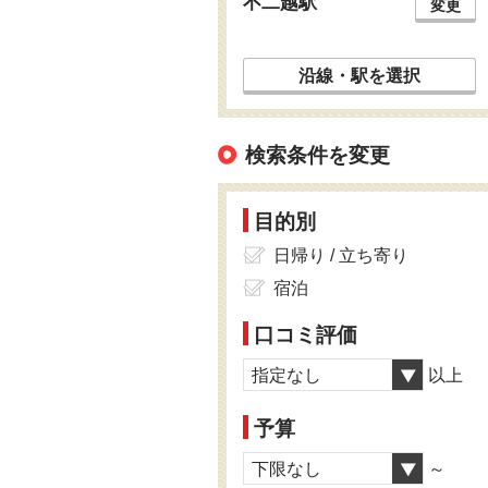
不二越駅
変更
沿線・駅を選択
検索条件を変更
目的別
日帰り / 立ち寄り
宿泊
口コミ評価
指定なし
以上
予算
下限なし
～