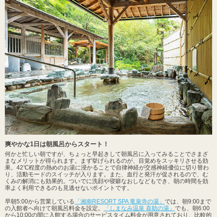
爽やかな1日は朝風呂からスタート！
何かと忙しい朝ですが、ちょっと早起きして朝風呂に入ってみることでさまざ
まなメリットが得られます。まず挙げられるのが、目覚めをスッキリさせる効
果。42℃程度の熱めのお湯に浸かることで自律神経が交感神経優位に切り替わ
り、活動モードのスイッチが入ります。また、血行と発汗が促されるので、む
くみの解消にも効果的。ついでに洗顔や寝癖なおしなどもでき、朝の時間を効
率よく利用できるのも見逃せないポイントです。
早朝5:00から営業している
「湘南RESORT SPA 竜泉寺の湯」
では、朝9:00まで
の入館者へ向けて朝風呂料金を設定。
「しまなみ温泉 喜助の湯」
でも、朝6:00
から10:00の間に入館する場合のサービスタイム料金が用意されており、比較的