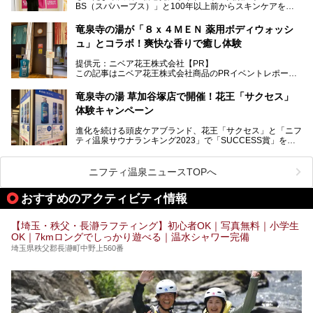
BS（スパハーブス）」と100年以上前からスキンケアを考
ウナ"施設で、男女別のお風呂のほか、水着やサウナ着で楽
案してきた「ニベア」が、期間限定でコラボ企画を開催中。
しめる男女共用屋外サウナや飲食できるととのいスペースな
読者モデルやインスタグラマーとして活躍している、美容＆
ど、ユニークなポイントがいっぱい！
竜泉寺の湯が「８ｘ４ＭＥＮ 薬用ボディウォッシ
スパ大好きの畑瀬愛さんと取材してきました。
オープン前取材に行ってきましたので、早速どこより詳しく
ュ」とコラボ！爽快な香りで癒し体験
紹介しちゃいます！
───
提供元：ニベア花王株式会社【PR】
提供元：ニベア花王株式会社【PR】
この記事はニベア花王株式会社商品のPRイベントレポート
この記事はニベア花王株式会社商品のPRイベントレポート
記事です。
記事です。
竜泉寺の湯 草加谷塚店で開催！花王「サクセス」
ーーー
体験キャンペーン
注目のボディウォッシュアイテム「８ｘ４ＭＥＮ 薬用ボデ
ィウォッシュ」と「ニフティ温泉年間ランキング2021」で
進化を続ける頭皮ケアブランド、花王「サクセス」と「ニフ
全国総合2位にランクインした人気温浴施設「竜泉寺の湯 草
ティ温泉サウナランキング2023」で「SUCCESS賞」を獲
加谷塚店」がコラボイベントを期間限定で開催中ということ
得した人気温浴施設「竜泉寺の湯 草加谷塚店」がコラボイ
で早速訪問！
ベントを開催。
気になるその内容をチェックしてきました！
ニフティ温泉ニュースTOPへ
早速訪問し、気になるその内容を取材してきました！
おすすめのアクティビティ情報
───
提供元：花王株式会社【PR】
この記事は花王株式会社商品のPRイベントレポート記事で
【埼玉・秩父・長瀞ラフティング】初心者OK｜写真無料｜小学生
す。
OK｜7kmロングでしっかり遊べる｜温水シャワー完備
埼玉県秩父郡長瀞町中野上560番