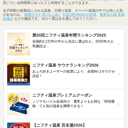
空いている時間帯にゆったりと利用することができます。
北戸田駅の朝風呂に入れる温泉、日帰り温泉、スーパー銭湯の中でも特に人気
があるのは、
朝霞サウナ 和 (なごみ)
、
COCOFUROかが浴場
、
竜泉寺の湯 草加
谷塚店
などの施設です。ぜひ一度は足を運んでみてください。
第20回ニフティ温泉年間ランキング2025
全国約2.2万件の中から頂点に選ばれた、2025年の人
気施設は…
ニフティ温泉 サウナランキング2026
おふろ好きユーザーの投票により、全国No.1サウナが
決定！
ニフティ温泉プレミアムクーポン
ノジマモバイル会員向け 通常よりもお得な「特別価
格」で人気の温泉を満喫できる！
【ニフティ温泉 百名湯2026】