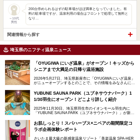
200台停められるはずの駐車場がほぼ満車となっていました。有
料の駐車場ですが、温泉利用の場合はフロントで処理して無料と
なり…
～10代
男性
関連情報から探す
埼玉県のニフティ温泉ニュース
「OYUGIWA にいざ温泉」がオープン！キッズから
シニアまで大満足の日帰り温浴施設
2026年5月27日、埼玉県新座市に「OYUGIWA にいざ温泉」
がニューオープンするとのことで、その情報をみなさんにい
ち早くお伝えしようとひと足お先に取材訪問。
YUBUNE SAUNA PARK（ユブネサウナパーク）1
メインとなる黒湯の天然温泉や本格的なサウナをはじめ、4
1/30羽生にオープン！どこより詳しく紹介
種類のリラックスルームやお食事処、他施設とは一線を画す
キッズコーナーなど、施設の隅々までたっぷりとチェックし
2025年11月30日、埼玉県羽生市のイオンモール羽生内に
てきました！
「YUBUNE SAUNA PARK（ユブネサウナパーク）」が新規
オープン！
お肌しっとり！スパハーブス×ニベアの期間限定コ
今年の4月1日から楽久屋グループの一員となった「湯舞音
ラボ企画体験レポート
（ユブネ）」が新ブランド「YUBUNE SAUNA PARK」を立
ち上げました。
さいたま最大級の新感覚温泉リゾート「美楽温泉 SPA-HER
湯舞音らしいサウナにこだわった遊び心満点の"銭湯×屋外サ