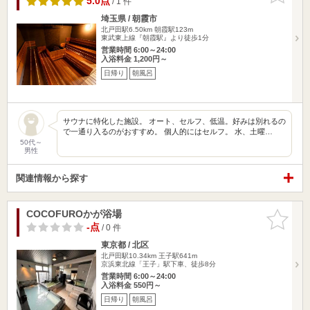
5.0点
/ 1 件
埼玉県 / 朝霞市
北戸田駅6.50km
朝霞駅123m
東武東上線『朝霞駅』より徒歩1分
営業時間 6:00～24:00
入浴料金 1,200円～
日帰り
朝風呂
サウナに特化した施設。 オート、セルフ、低温。好みは別れるの
で一通り入るのがおすすめ。 個人的にはセルフ。 水、土曜…
50代～
男性
関連情報から探す
COCOFUROかが浴場
お気に入
りに追加
-点
/ 0 件
東京都 / 北区
北戸田駅10.34km
王子駅641m
京浜東北線「王子」駅下車、徒歩8分
営業時間 6:00～24:00
入浴料金 550円～
日帰り
朝風呂