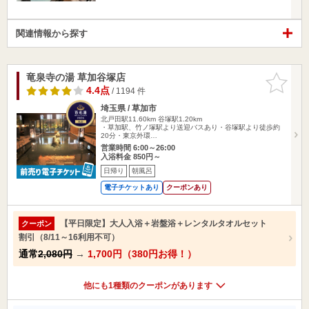
関連情報から探す
竜泉寺の湯 草加谷塚店
お気に入
りに追加
4.4点
/ 1194 件
埼玉県 / 草加市
北戸田駅11.60km
谷塚駅1.20km
・草加駅、竹ノ塚駅より送迎バスあり・谷塚駅より徒歩約
20分・東京外環…
営業時間 6:00～26:00
入浴料金 850円～
日帰り
朝風呂
電子チケットあり
クーポンあり
【平日限定】大人入浴＋岩盤浴＋レンタルタオルセット
クーポン
割引（8/11～16利用不可）
通常
2,080円
→
1,700円（380円お得！）
他にも1種類のクーポンがあります