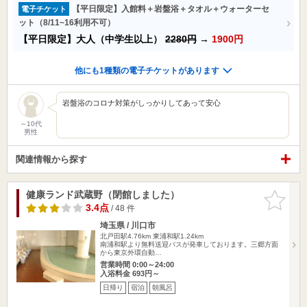
【平日限定】入館料＋岩盤浴＋タオル＋ウォーターセ
電子チケット
ット（8/11~16利用不可）
【平日限定】大人（中学生以上）
2280円
→
1900円
他にも1種類の電子チケットがあります
岩盤浴のコロナ対策がしっかりしてあって安心
～10代
男性
関連情報から探す
健康ランド武蔵野（閉館しました）
お気に入
りに追加
3.4点
/ 48 件
埼玉県 / 川口市
北戸田駅4.76km
東浦和駅1.24km
南浦和駅より無料送迎バスが発車しております。三郷方面
から東京外環自動…
営業時間 0:00～24:00
入浴料金 693円～
日帰り
宿泊
朝風呂