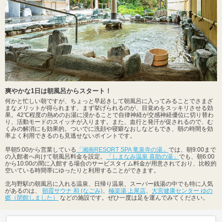
爽やかな1日は朝風呂からスタート！
何かと忙しい朝ですが、ちょっと早起きして朝風呂に入ってみることでさまざ
まなメリットが得られます。まず挙げられるのが、目覚めをスッキリさせる効
果。42℃程度の熱めのお湯に浸かることで自律神経が交感神経優位に切り替わ
り、活動モードのスイッチが入ります。また、血行と発汗が促されるので、む
くみの解消にも効果的。ついでに洗顔や寝癖なおしなどもでき、朝の時間を効
率よく利用できるのも見逃せないポイントです。
早朝5:00から営業している
「湘南RESORT SPA 竜泉寺の湯」
では、朝9:00まで
の入館者へ向けて朝風呂料金を設定。
「しまなみ温泉 喜助の湯」
でも、朝6:00
から10:00の間に入館する場合のサービスタイム料金が用意されており、比較的
空いている時間帯にゆったりと利用することができます。
北与野駅の朝風呂に入れる温泉、日帰り温泉、スーパー銭湯の中でも特に人気
があるのは、
朝霞サウナ 和 (なごみ)
、
極楽湯 上尾店
、
大宮健康センター ゆの
郷（閉館しました）
などの施設です。ぜひ一度は足を運んでみてください。