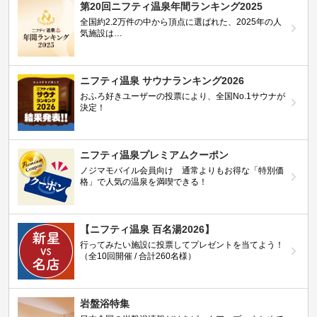
第20回ニフティ温泉年間ランキング2025
全国約2.2万件の中から頂点に選ばれた、2025年の人
気施設は…
ニフティ温泉 サウナランキング2026
おふろ好きユーザーの投票により、全国No.1サウナが
決定！
ニフティ温泉プレミアムクーポン
ノジマモバイル会員向け 通常よりもお得な「特別価
格」で人気の温泉を満喫できる！
【ニフティ温泉 百名湯2026】
行ってみたい施設に投票してプレゼントを当てよう！
（全10回開催 / 合計260名様）
岩盤浴特集