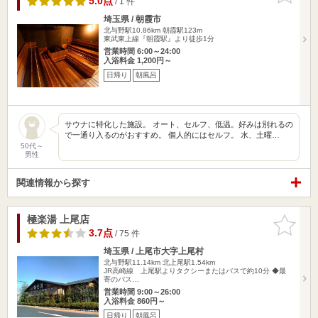
5.0点
/ 1 件
埼玉県 / 朝霞市
北与野駅10.86km
朝霞駅123m
東武東上線『朝霞駅』より徒歩1分
営業時間 6:00～24:00
入浴料金 1,200円～
日帰り
朝風呂
サウナに特化した施設。 オート、セルフ、低温。好みは別れるの
で一通り入るのがおすすめ。 個人的にはセルフ。 水、土曜…
50代～
男性
関連情報から探す
極楽湯 上尾店
お気に入
りに追加
3.7点
/ 75 件
埼玉県 / 上尾市大字上尾村
北与野駅11.14km
北上尾駅1.54km
JR高崎線 上尾駅よりタクシーまたはバスで約10分 ◆最
寄のバス…
営業時間 9:00～26:00
入浴料金 860円～
日帰り
朝風呂