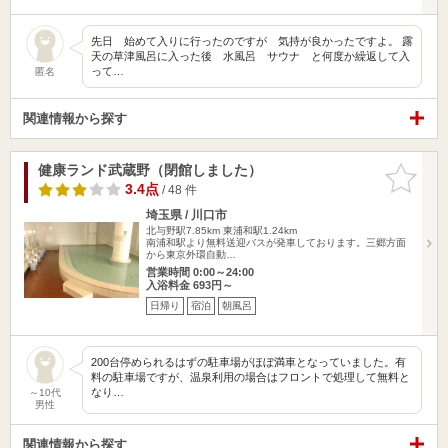
先日 始めて入りに行ったのですが 気持が良かったですよ。 露
天の草津風呂に入った後 水風呂 サウナ と何度か繰返して入
って…
匿名
関連情報から探す
健康ランド武蔵野（閉館しました）
お気に入
りに追加
3.4点
/ 48 件
埼玉県 / 川口市
北与野駅7.85km
東浦和駅1.24km
南浦和駅より無料送迎バスが発車しております。三郷方面
から東京外環自動…
営業時間 0:00～24:00
入浴料金 693円～
日帰り
宿泊
朝風呂
200台停められるはずの駐車場がほぼ満車となっていました。有
料の駐車場ですが、温泉利用の場合はフロントで処理して無料と
なり…
～10代
男性
関連情報から探す