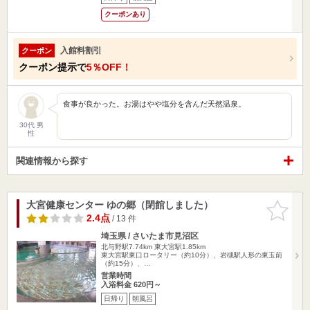
クーポンあり
入館料割引
クーポン
クーポン提示で
5％OFF！
食事が良かった。お湯はやや塩分を含んだ天然温泉。
30代 男
性
関連情報から探す
大宮健康センター ゆの郷（閉館しました）
お気に入
りに追加
2.4点
/ 13 件
埼玉県 / さいたま市見沼区
北与野駅7.74km
東大宮駅1.85km
東大宮駅東口ロータリー（約10分）、岩槻駅人形の東玉前
（約15分）、…
営業時間
入浴料金 620円～
日帰り
朝風呂