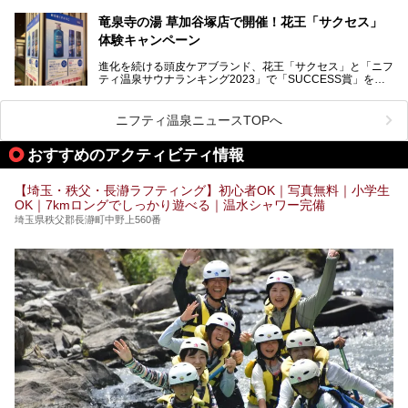
記事です。
記事です。
竜泉寺の湯 草加谷塚店で開催！花王「サクセス」
ーーー
体験キャンペーン
注目のボディウォッシュアイテム「８ｘ４ＭＥＮ 薬用ボデ
ィウォッシュ」と「ニフティ温泉年間ランキング2021」で
進化を続ける頭皮ケアブランド、花王「サクセス」と「ニフ
全国総合2位にランクインした人気温浴施設「竜泉寺の湯 草
ティ温泉サウナランキング2023」で「SUCCESS賞」を獲
加谷塚店」がコラボイベントを期間限定で開催中ということ
得した人気温浴施設「竜泉寺の湯 草加谷塚店」がコラボイ
で早速訪問！
ベントを開催。
気になるその内容をチェックしてきました！
ニフティ温泉ニュースTOPへ
早速訪問し、気になるその内容を取材してきました！
おすすめのアクティビティ情報
───
提供元：花王株式会社【PR】
この記事は花王株式会社商品のPRイベントレポート記事で
【埼玉・秩父・長瀞ラフティング】初心者OK｜写真無料｜小学生
す。
OK｜7kmロングでしっかり遊べる｜温水シャワー完備
埼玉県秩父郡長瀞町中野上560番