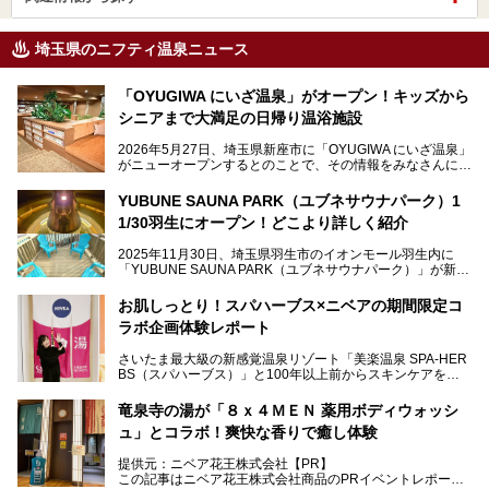
埼玉県のニフティ温泉ニュース
「OYUGIWA にいざ温泉」がオープン！キッズから
シニアまで大満足の日帰り温浴施設
2026年5月27日、埼玉県新座市に「OYUGIWA にいざ温泉」
がニューオープンするとのことで、その情報をみなさんにい
ち早くお伝えしようとひと足お先に取材訪問。
YUBUNE SAUNA PARK（ユブネサウナパーク）1
メインとなる黒湯の天然温泉や本格的なサウナをはじめ、4
1/30羽生にオープン！どこより詳しく紹介
種類のリラックスルームやお食事処、他施設とは一線を画す
キッズコーナーなど、施設の隅々までたっぷりとチェックし
2025年11月30日、埼玉県羽生市のイオンモール羽生内に
てきました！
「YUBUNE SAUNA PARK（ユブネサウナパーク）」が新規
オープン！
お肌しっとり！スパハーブス×ニベアの期間限定コ
今年の4月1日から楽久屋グループの一員となった「湯舞音
ラボ企画体験レポート
（ユブネ）」が新ブランド「YUBUNE SAUNA PARK」を立
ち上げました。
さいたま最大級の新感覚温泉リゾート「美楽温泉 SPA-HER
湯舞音らしいサウナにこだわった遊び心満点の"銭湯×屋外サ
BS（スパハーブス）」と100年以上前からスキンケアを考
ウナ"施設で、男女別のお風呂のほか、水着やサウナ着で楽
案してきた「ニベア」が、期間限定でコラボ企画を開催中。
しめる男女共用屋外サウナや飲食できるととのいスペースな
読者モデルやインスタグラマーとして活躍している、美容＆
ど、ユニークなポイントがいっぱい！
竜泉寺の湯が「８ｘ４ＭＥＮ 薬用ボディウォッシ
スパ大好きの畑瀬愛さんと取材してきました。
オープン前取材に行ってきましたので、早速どこより詳しく
ュ」とコラボ！爽快な香りで癒し体験
紹介しちゃいます！
───
提供元：ニベア花王株式会社【PR】
提供元：ニベア花王株式会社【PR】
この記事はニベア花王株式会社商品のPRイベントレポート
この記事はニベア花王株式会社商品のPRイベントレポート