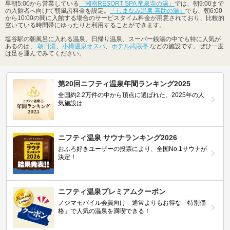
早朝5:00から営業している
「湘南RESORT SPA 竜泉寺の湯」
では、朝9:00まで
の入館者へ向けて朝風呂料金を設定。
「しまなみ温泉 喜助の湯」
でも、朝6:00
から10:00の間に入館する場合のサービスタイム料金が用意されており、比較的
空いている時間帯にゆったりと利用することができます。
塩谷駅の朝風呂に入れる温泉、日帰り温泉、スーパー銭湯の中でも特に人気が
あるのは、
朝日湯
、
小樽温泉オスパ
、
ホテル武蔵亭
などの施設です。ぜひ一度
は足を運んでみてください。
第20回ニフティ温泉年間ランキング2025
全国約2.2万件の中から頂点に選ばれた、2025年の人
気施設は…
ニフティ温泉 サウナランキング2026
おふろ好きユーザーの投票により、全国No.1サウナが
決定！
ニフティ温泉プレミアムクーポン
ノジマモバイル会員向け 通常よりもお得な「特別価
格」で人気の温泉を満喫できる！