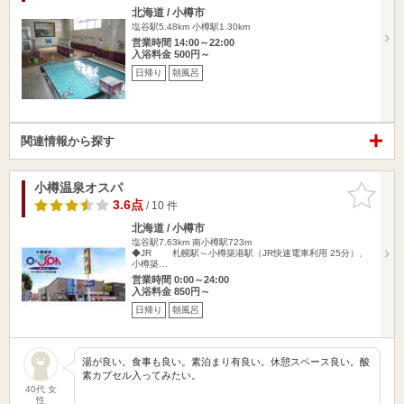
北海道 / 小樽市
塩谷駅5.48km
小樽駅1.30km
営業時間 14:00～22:00
入浴料金 500円～
日帰り
朝風呂
関連情報から探す
小樽温泉オスパ
お気に入
りに追加
3.6点
/ 10 件
北海道 / 小樽市
塩谷駅7.63km
南小樽駅723m
◆JR 札幌駅～小樽築港駅（JR快速電車利用 25分）、
小樽築…
営業時間 0:00～24:00
入浴料金 850円～
日帰り
朝風呂
湯が良い。食事も良い。素泊まり有良い。休憩スペース良い。酸
素カプセル入ってみたい。
40代 女
性