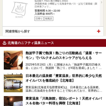
塩谷駅7.75km
南小樽駅1.00km
JR函館本線 小樽駅より北海道中央バス・ぱるて築港線（新
日本海フェリ…
営業時間 4:30～22:00
入浴料金 800円～
日帰り
朝風呂
関連情報から探す
北海道のニフティ温泉ニュース
熱波甲子園で熱演！熱ごりの活動拠点「湯屋・サー
モン」でバルクオムのスキンケアがもらえる
2025年5月19日（月）に開催された「熱波甲子園2025春大
会」において、熱波師「熱ごり」が4冠を達成しました！
このたび、バルクオム賞の受賞を記念して、熱ごりさんの活
動拠点である北海道の銭湯「湯屋・サーモン」にて、メンズ
日本最北の温泉郷「豊富温泉」世界的に希少な天然
スキンケアブランド バルクオムの「ONE DAY KIT」を数量
オイルバスを徹底紹介【北海道】
限定でプレゼントいたします。
老若男女問わず、多くの方にご体験いただける製品ですの
豊富温泉(北海道天塩郡豊富町)は、日本最北にある温泉郷。
で、ぜひお試しください。※6月13日配布開始、なくなり次
温泉に石油成分を含有することで知られており、世界的にも
第終了
大変希少な泉質です。また、油分が乾癬やアトピー性皮膚炎
に特効があると言われ、遠隔地ながらも全国から湯治・療養
───
豊富温泉「川島旅館」宿泊レポート！天然オイルバ
目的で多くの人々が訪れます。
提供元：株式会社バルクオム【PR】
ス＆名物バター料理を満喫【北海道】
この記事は株式会社バルクオム商品のPR記事です。