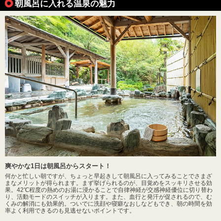
朝風呂に入れる温泉の魅力
爽やかな1日は朝風呂からスタート！
何かと忙しい朝ですが、ちょっと早起きして朝風呂に入ってみることでさまざ
まなメリットが得られます。まず挙げられるのが、目覚めをスッキリさせる効
果。42℃程度の熱めのお湯に浸かることで自律神経が交感神経優位に切り替わ
り、活動モードのスイッチが入ります。また、血行と発汗が促されるので、む
くみの解消にも効果的。ついでに洗顔や寝癖なおしなどもでき、朝の時間を効
率よく利用できるのも見逃せないポイントです。