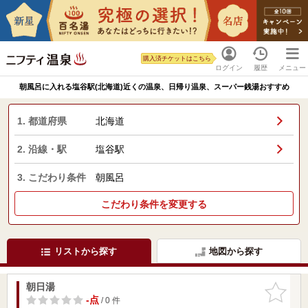
購入済チケットはこちら
ログイン
履歴
メニュー
朝風呂に入れる塩谷駅(北海道)近くの温泉、日帰り温泉、スーパー銭湯おすすめ
1. 都道府県
北海道
2. 沿線・駅
塩谷駅
3. こだわり条件
朝風呂
こだわり条件を変更する
リストから探す
地図から探す
朝日湯
お気に入
りに追加
-点
/ 0 件