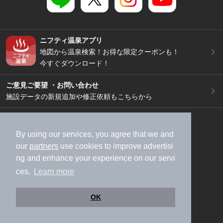
ニフティ温泉アプリ
地図から温泉検索！お得な限定クーポンも！
今すぐダウンロード！
ご意見ご要望 ・お問い合わせ
施設データの新規追加や修正依頼もこちらから
スマートフォン
/
PC
加盟店募集（資料請求）
広告出稿のご案内
By using our services, you agree that we and
our
partners
use cookies to improve advertisi
利用規約
ライフスタイルMEMBERS+規約
ng and enhance your experience on our servi
特定商取引法に基づく表記
ヘルプ
採用情報
ces.
Learn more
運営会社
個人情報保護ポリシー
©NIFTY Lifestyle Co., Ltd.
OK