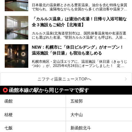
今回、四半世紀以上に渡り全国の温泉を巡り続ける筆者が現
日本最北の温泉郷とされる豊富温泉。油分を含む特殊な泉質
地体験し、独自の視点で豊富温泉の“天然オイルバス”をレポ
で知られ、遠隔地ながらも全国から多くの湯治客や温泉ファ
ート。温泉地概要や日帰り入浴施設をはじめ、宿泊施設・ア
ンが訪れる地です。
クセスまで徹底紹介します！
「カルルス温泉」は湯治の名湯！日帰り入浴可能な
「川島旅館」は、豊富温泉の開湯当初から営業する老舗旅
全３施設もご紹介【北海道】
館。とりわけ温泉の良さと名物のバター料理に定評があり、
口コミの評判も非常に高い宿。今回は筆者自ら宿泊し、自慢
カルルス温泉(北海道登別市)は、国民保養温泉地や名湯百選
の温泉や料理をはじめ、パブリックスペース・客室など宿の
にも選ばれた名湯。“登別カルルス温泉”とも呼ばれ、入浴剤
全貌を徹底的にご紹介します！
としてその名を聞いたことがある方も多いでしょう。観光色
豊かな登別温泉とは対照的な存在で、今も湯治場的な要素が
NEW：札幌市に「休日ビルヂング」がオープン！
残る閑静な温泉地です。
温浴施設「休日湯」も宿泊も楽しめる
今回、四半世紀以上に渡り全国の温泉を巡り続ける筆者が現
札幌市南区・定山渓エリアに、温浴施設「休日湯（きゅうじ
地体験し、カルルス温泉をご紹介。温泉地の概要や泉質解説
つゆ）」が、2025年4月24日にオープンしました！ 定山
をはじめ、日帰り入浴可能な全３施設の紹介・周辺観光・ア
渓の新たなランドマーク「休日ビルヂング」として誕生した
クセスまで徹底紹介します！
この施設は、温泉・サウナの「休日湯」・ラウンジの「THE
LOUNGE DAYOF」・グルメ「休日洋麺店」・ホテル「エク
ニフティ温泉ニュースTOPへ
スクラメーションホテル」で構成された、まさに大人の癒し
空間。
函館本線の駅から同じテーマで探す
今回は、そんな「休日ビルヂング」の魅力を5つのポイント
からご紹介します。
函館
五稜郭
桔梗
大中山
七飯
新函館北斗