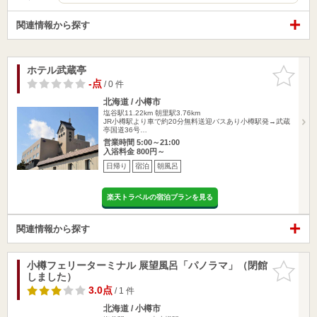
関連情報から探す
ホテル武蔵亭
お気に入
りに追加
-点
/ 0 件
北海道 / 小樽市
塩谷駅11.22km
朝里駅3.76km
JR小樽駅より車で約20分無料送迎バスあり小樽駅発→武蔵
亭国道36号…
営業時間 5:00～21:00
入浴料金 800円～
日帰り
宿泊
朝風呂
楽天トラベルの宿泊プランを見る
関連情報から探す
小樽フェリーターミナル 展望風呂「パノラマ」（閉館
お気に入
しました）
りに追加
3.0点
/ 1 件
北海道 / 小樽市