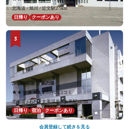
北海道 / 旭川 / 近文駅2.5km
日帰り
クーポンあり
3
ふとみ銘泉 万葉の湯
★
★
★
★
★
3.9
36件の口コミ
北海道 / 石狩 / 太美温泉 / 太美駅485m
日帰り
宿泊
クーポンあり
会員登録して続きを見る