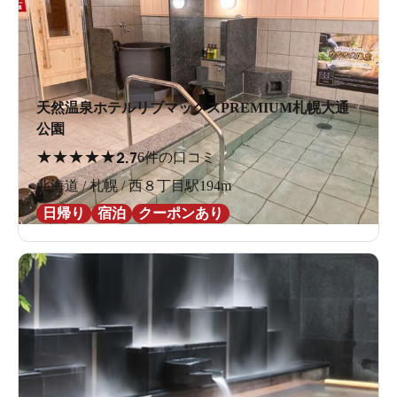
天然温泉ホテルリブマックスPREMIUM札幌大通
公園
★
★
★
★
★
2.7
6件の口コミ
北海道 / 札幌 / 西８丁目駅194m
日帰り
宿泊
クーポンあり