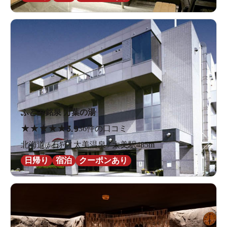
ふとみ銘泉 万葉の湯
★
★
★
★
★
3.9
36件の口コミ
北海道 / 石狩 / 太美温泉 / 太美駅485m
日帰り
宿泊
クーポンあり