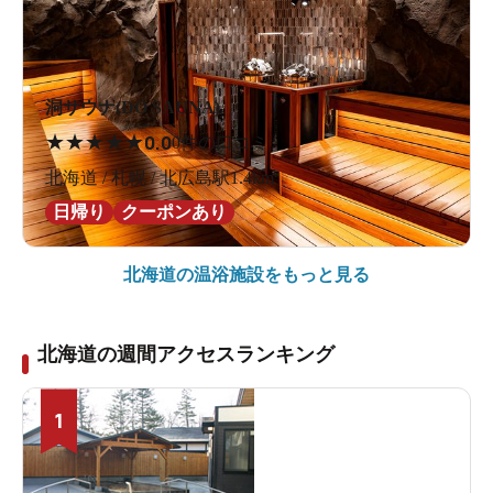
洞サウナ(DO SAUNA)
★
★
★
★
★
0.0
0件の口コミ
北海道 / 札幌 / 北広島駅1.4km
日帰り
クーポンあり
北海道の
温浴施設をもっと見る
北海道の週間アクセスランキング
1