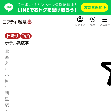
ログイン
履歴
メニュー
日帰り
宿泊
ホテル武蔵亭
北
海
道
/
小
樽
/
朝
里
駅
3