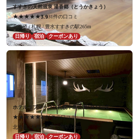
すすきの天然温泉 湯香郷（とうかきょう）
★
★
★
★
★
3.9
31件の口コミ
北海道 / 札幌 / 豊水すすきの駅265m
日帰り
宿泊
クーポンあり
ホテルリブマックス札幌中島公園GRANDE
★
★
★
★
★
4.0
1件の口コミ
北海道 / 札幌 / 中島公園駅149m
日帰り
宿泊
クーポンあり