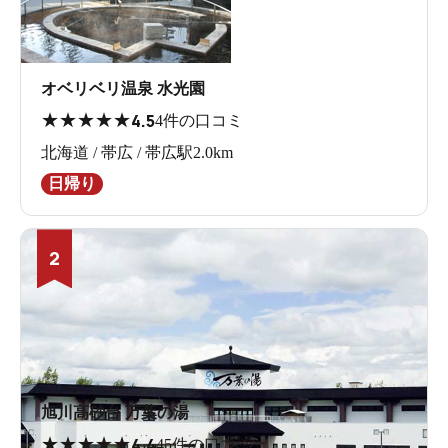
オベリベリ温泉 水光園
★
★
★
★
★
4.5
4件の口コミ
北海道 / 帯広 / 帯広駅2.0km
日帰り
2
旭川高砂台 万葉の湯
★
★
★
★
★
4.4
45件の口コミ