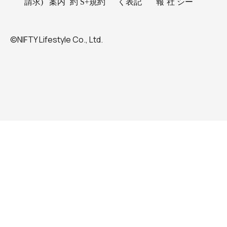
請求)
案内
約
S+規約
く表記
報
社
シー
©NIFTY Lifestyle Co., Ltd.