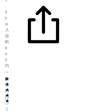
.
8
k
m
入
浴
料
8
0
0
円
～
★
0
0
★
件
★
の
★
口
★
コ
ミ