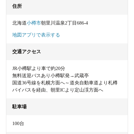
住所
北海道
小樽市
朝里川温泉2丁目686-4
地図アプリで表示する
交通アクセス
JR小樽駅より車で約20分
無料送迎バスあり小樽駅発→武蔵亭
国道36号線を札幌方面へ～道央自動車道より札樽
バイパスを経由、朝里ICより定山渓方面へ
駐車場
100台