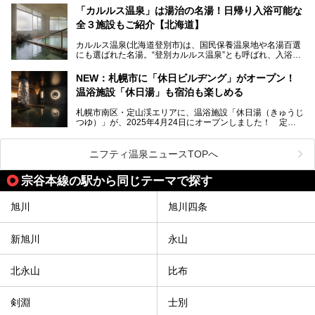
「カルルス温泉」は湯治の名湯！日帰り入浴可能な
「川島旅館」は、豊富温泉の開湯当初から営業する老舗旅
全３施設もご紹介【北海道】
館。とりわけ温泉の良さと名物のバター料理に定評があり、
口コミの評判も非常に高い宿。今回は筆者自ら宿泊し、自慢
カルルス温泉(北海道登別市)は、国民保養温泉地や名湯百選
の温泉や料理をはじめ、パブリックスペース・客室など宿の
にも選ばれた名湯。“登別カルルス温泉”とも呼ばれ、入浴剤
全貌を徹底的にご紹介します！
としてその名を聞いたことがある方も多いでしょう。観光色
豊かな登別温泉とは対照的な存在で、今も湯治場的な要素が
NEW：札幌市に「休日ビルヂング」がオープン！
残る閑静な温泉地です。
温浴施設「休日湯」も宿泊も楽しめる
今回、四半世紀以上に渡り全国の温泉を巡り続ける筆者が現
札幌市南区・定山渓エリアに、温浴施設「休日湯（きゅうじ
地体験し、カルルス温泉をご紹介。温泉地の概要や泉質解説
つゆ）」が、2025年4月24日にオープンしました！ 定山
をはじめ、日帰り入浴可能な全３施設の紹介・周辺観光・ア
渓の新たなランドマーク「休日ビルヂング」として誕生した
クセスまで徹底紹介します！
この施設は、温泉・サウナの「休日湯」・ラウンジの「THE
LOUNGE DAYOF」・グルメ「休日洋麺店」・ホテル「エク
ニフティ温泉ニュースTOPへ
スクラメーションホテル」で構成された、まさに大人の癒し
空間。
宗谷本線の駅から同じテーマで探す
今回は、そんな「休日ビルヂング」の魅力を5つのポイント
からご紹介します。
旭川
旭川四条
新旭川
永山
北永山
比布
剣淵
士別