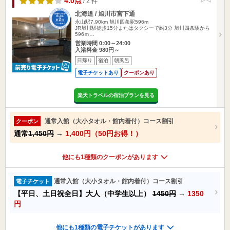
4.0点
/ 2 件
北海道 / 旭川市宮下通
永山駅7.90km
旭川四条駅596m
JR旭川駅徒歩15分またはタクシーで約3分 旭川四条駅から
596ｍ…
営業時間 0:00～24:00
入浴料金 980円～
日帰り
宿泊
朝風呂
電子チケットあり
クーポンあり
楽天トラベルの宿泊プランを見る
通常入館（大小タオル・館内着付）コース割引
クーポン
通常
1,450円
→
1,400円（50円お得！）
他にも1種類のクーポンがあります
通常入館（大小タオル・館内着付）コース割引
電子チケット
【平日、土日祝全日】大人（中学生以上）
1450円
→
1350
円
他にも1種類の電子チケットがあります