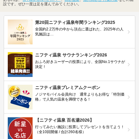
設です。ぜひ一度は足を運んでみてください。
第20回ニフティ温泉年間ランキング2025
全国約2.2万件の中から頂点に選ばれた、2025年の人
気施設は…
ニフティ温泉 サウナランキング2026
おふろ好きユーザーの投票により、全国No.1サウナが
決定！
ニフティ温泉プレミアムクーポン
ノジマモバイル会員向け 通常よりもお得な「特別価
格」で人気の温泉を満喫できる！
【ニフティ温泉 百名湯2026】
行ってみたい施設に投票してプレゼントを当てよう！
（全10回開催 / 合計260名様）