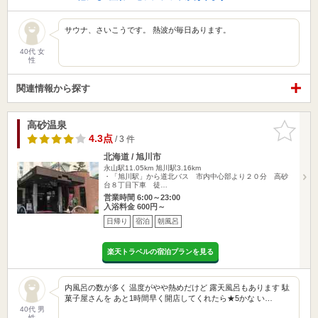
サウナ、さいこうです。 熱波が毎日あります。
40代 女
性
関連情報から探す
高砂温泉
お気に入
りに追加
4.3点
/ 3 件
北海道 / 旭川市
永山駅11.05km
旭川駅3.16km
・「旭川駅」から道北バス 市内中心部より２０分 高砂
台８丁目下車 徒…
営業時間 6:00～23:00
入浴料金 600円～
日帰り
宿泊
朝風呂
楽天トラベルの宿泊プランを見る
内風呂の数が多く 温度がやや熱めだけど 露天風呂もあります 駄
菓子屋さんを あと1時間早く開店してくれたら★5かな い…
40代 男
性