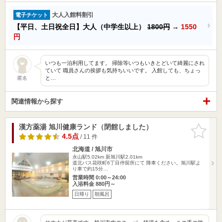
大人入館料割引
電子チケット
【平日、土日祝全日】大人（中学生以上）
1800円
→
1550
円
いつも一泊利用してます。 掃除等いつもいきとどいて綺麗にされ
ていて 職員さんの挨拶も気持ちいいです。 入館しても、ちょっ
と…
匿名
関連情報から探す
漢方薬湯 旭川健康ランド（閉館しました）
お気に入
りに追加
4.5点
/ 11 件
北海道 / 旭川市
永山駅5.02km
新旭川駅2.01km
道北バス花咲町6丁目停留所にて 降車ください。旭川駅よ
り車で約15分…
営業時間 0:00～24:00
入浴料金 880円～
日帰り
朝風呂