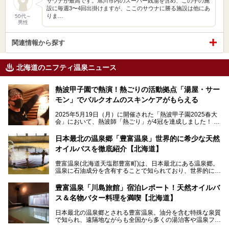
サウナが最高です。旭川市内のスーパー銭湯を含め、この手の施
設に毎週3〜4回出掛けますが、ここのサウナに勝る施設は他にあ
りま…
50代～
男性
関連情報から探す
北海道のニフティ温泉ニュース
熱波甲子園で熱演！熱ごりの活動拠点「湯屋・サー
モン」でバルクオムのスキンケアがもらえる
2025年5月19日（月）に開催された「熱波甲子園2025春大
会」において、熱波師「熱ごり」が4冠を達成しました！
このたび、バルクオム賞の受賞を記念して、熱ごりさんの活
動拠点である北海道の銭湯「湯屋・サーモン」にて、メンズ
日本最北の温泉郷「豊富温泉」世界的に希少な天然
スキンケアブランド バルクオムの「ONE DAY KIT」を数量
オイルバスを徹底紹介【北海道】
限定でプレゼントいたします。
老若男女問わず、多くの方にご体験いただける製品ですの
豊富温泉(北海道天塩郡豊富町)は、日本最北にある温泉郷。
で、ぜひお試しください。※6月13日配布開始、なくなり次
温泉に石油成分を含有することで知られており、世界的にも
第終了
大変希少な泉質です。また、油分が乾癬やアトピー性皮膚炎
に特効があると言われ、遠隔地ながらも全国から湯治・療養
───
豊富温泉「川島旅館」宿泊レポート！天然オイルバ
目的で多くの人々が訪れます。
提供元：株式会社バルクオム【PR】
ス＆名物バター料理を満喫【北海道】
この記事は株式会社バルクオム商品のPR記事です。
今回、四半世紀以上に渡り全国の温泉を巡り続ける筆者が現
日本最北の温泉郷とされる豊富温泉。油分を含む特殊な泉質
地体験し、独自の視点で豊富温泉の“天然オイルバス”をレポ
で知られ、遠隔地ながらも全国から多くの湯治客や温泉ファ
ート。温泉地概要や日帰り入浴施設をはじめ、宿泊施設・ア
ンが訪れる地です。
クセスまで徹底紹介します！