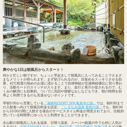
爽やかな1日は朝風呂からスタート！
何かと忙しい朝ですが、ちょっと早起きして朝風呂に入ってみることでさまざ
まなメリットが得られます。まず挙げられるのが、目覚めをスッキリさせる効
果。42℃程度の熱めのお湯に浸かることで自律神経が交感神経優位に切り替わ
り、活動モードのスイッチが入ります。また、血行と発汗が促されるので、む
くみの解消にも効果的。ついでに洗顔や寝癖なおしなどもでき、朝の時間を効
率よく利用できるのも見逃せないポイントです。
早朝5:00から営業している
「湘南RESORT SPA 竜泉寺の湯」
では、朝9:00まで
の入館者へ向けて朝風呂料金を設定。
「しまなみ温泉 喜助の湯」
でも、朝6:00
から10:00の間に入館する場合のサービスタイム料金が用意されており、比較的
空いている時間帯にゆったりと利用することができます。
永山駅の朝風呂に入れる温泉、日帰り温泉、スーパー銭湯の中でも特に人気が
あるのは、
SPA&SAUNA オスパー
、
高砂温泉
、
旭川高砂台 万葉の湯
などの施