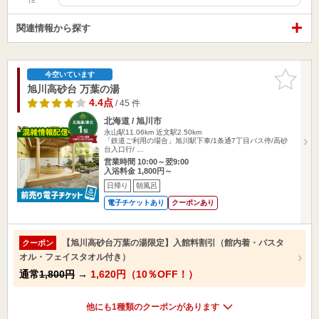
関連情報から探す
お気に入
今空いています
りに追加
旭川高砂台 万葉の湯
4.4点
/ 45 件
北海道 / 旭川市
永山駅11.06km
近文駅2.50km
「鉄道ご利用の場合」旭川駅下車/1条通7丁目バス停/高砂
台入口行/ …
営業時間 10:00～翌9:00
入浴料金 1,800円～
日帰り
朝風呂
電子チケットあり
クーポンあり
【旭川高砂台万葉の湯限定】入館料割引（館内着・バスタ
クーポン
オル・フェイスタオル付き）
通常
1,800円
→
1,620円（10％OFF！）
他にも1種類のクーポンがあります