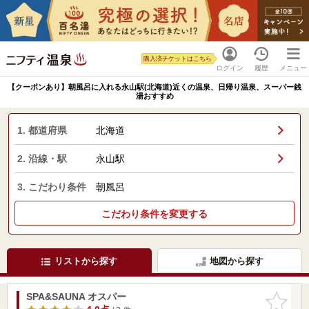
購入済チケットはこちら
ログイン
履歴
メニュー
【クーポンあり】朝風呂に入れる永山駅(北海道)近くの温泉、日帰り温泉、スーパー銭
湯おすすめ
1. 都道府県
北海道
2. 沿線・駅
永山駅
3. こだわり条件
朝風呂
こだわり条件を変更する
リストから探す
地図から探す
SPA&SAUNA オスパー
お気に入
りに追加