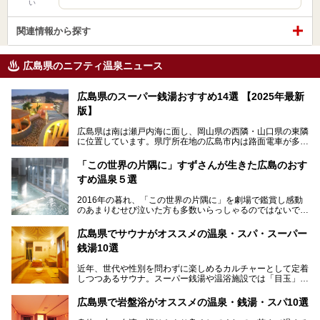
い
関連情報から探す
広島県のニフティ温泉ニュース
広島県のスーパー銭湯おすすめ14選 【2025年最新
版】
広島県は南は瀬戸内海に面し、岡山県の西隣・山口県の東隣
に位置しています。県庁所在地の広島市内は路面電車が多数
走る風景でも知られています。
厳島神社と原爆ドームの2つの世界文化遺産があり、年間を
「この世界の片隅に」すずさんが生きた広島のおす
通して多数の観光客が訪れます。工業都市として栄えた呉市
すめ温泉５選
や、坂の町・尾道市など、ゆっくり訪れたい町や観光スポッ
トがいっぱいの魅力的な県です。全国生産量1位のかきやレ
2016年の暮れ、「この世界の片隅に」を劇場で鑑賞し感動
モン、全国にファンが多い広島風お好み焼きなどのグルメも
のあまりむせび泣いた方も多数いらっしゃるのではないでし
充実。
ょうか。
温泉施設も多彩です。今回は、広島県でおすすめのスーパー
あの夏のヒロシマを生きた主人公すずさんの笑顔が、今もど
銭湯をご紹介します。
広島県でサウナがオススメの温泉・スパ・スーパー
こかに輝きつづけていることをふと思い浮かべます。
銭湯10選
そんな映画の舞台となった広島県呉市を中心に、広島のおす
すめ温泉施設をご紹介します！
近年、世代や性別を問わずに楽しめるカルチャーとして定着
しつつあるサウナ。スーパー銭湯や温浴施設では「目玉」と
して積極的にアピールしているお店も数多くあります。じん
わりと身体の内部を温めて発汗を促すサウナは、リフレッシ
広島県で岩盤浴がオススメの温泉・銭湯・スパ10選
ュ効果はもちろん、代謝が高まり健康や美容にも良い影響が
期待されます。今回はそんなサウナにこだわった、広島県内