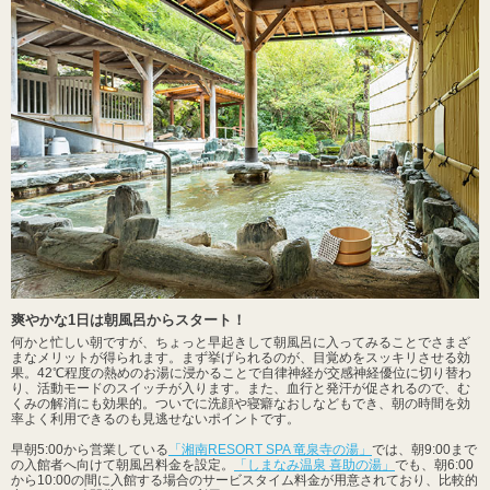
爽やかな1日は朝風呂からスタート！
何かと忙しい朝ですが、ちょっと早起きして朝風呂に入ってみることでさまざ
まなメリットが得られます。まず挙げられるのが、目覚めをスッキリさせる効
果。42℃程度の熱めのお湯に浸かることで自律神経が交感神経優位に切り替わ
り、活動モードのスイッチが入ります。また、血行と発汗が促されるので、む
くみの解消にも効果的。ついでに洗顔や寝癖なおしなどもでき、朝の時間を効
率よく利用できるのも見逃せないポイントです。
早朝5:00から営業している
「湘南RESORT SPA 竜泉寺の湯」
では、朝9:00まで
の入館者へ向けて朝風呂料金を設定。
「しまなみ温泉 喜助の湯」
でも、朝6:00
から10:00の間に入館する場合のサービスタイム料金が用意されており、比較的