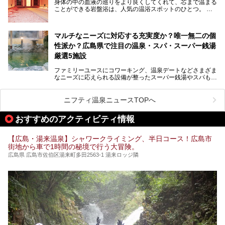
身体の中の血液の巡りをより良くしてくれて、芯まで温まる
のオススメ温泉・銭湯・スパ10ヶ所を紹介させていただき
ことができる岩盤浴は、人気の温浴スポットのひとつ。
ます。
いつもよりも疲れた時や、心身共に癒されたい時にはおすす
めの場所です。
ここでは、温泉や銭湯と一緒に岩盤浴が楽しむことができ
マルチなニーズに対応する充実度か？唯一無二の個
る、広島県でオススメの温泉・銭湯・スパをご紹介していき
ます！
性派か？広島県で注目の温泉・スパ・スーパー銭湯
厳選5施設
ファミリーユースにコワーキング、温泉デートなどさまざま
なニーズに応えられる設備が整ったスーパー銭湯やスパも、
テーマに沿った世界観や息をのむようなオーシャンビューと
いった個性が魅力の温泉も、どちらも充実している広島県。
今回は、そんな広島県にある温浴施設のなかから、筆者が
ニフティ温泉ニュースTOPへ
「一度訪ねてみたい」と気になっている魅力的な施設を5件
ピックアップして紹介します。
おすすめのアクティビティ情報
※2021/07/30時点の情報です。
【広島・湯来温泉】シャワークライミング、半日コース！広島市
街地から車で1時間の秘境で行う大冒険。
広島県 広島市佐伯区湯来町多田2563-1 湯来ロッジ隣