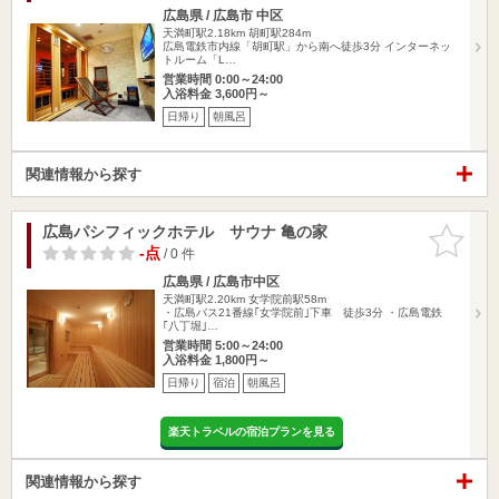
広島県 / 広島市 中区
天満町駅2.18km
胡町駅284m
広島電鉄市内線「胡町駅」から南へ徒歩3分 インターネッ
トルーム「L…
営業時間 0:00～24:00
入浴料金 3,600円～
日帰り
朝風呂
関連情報から探す
広島パシフィックホテル サウナ 亀の家
お気に入
りに追加
-点
/ 0 件
広島県 / 広島市中区
天満町駅2.20km
女学院前駅58m
・広島バス21番線｢女学院前｣下車 徒歩3分 ・広島電鉄
｢八丁堀｣…
営業時間 5:00～24:00
入浴料金 1,800円～
日帰り
宿泊
朝風呂
楽天トラベルの宿泊プランを見る
関連情報から探す