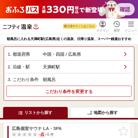
購入済チケットはこちら
ログイン
履歴
メニュー
朝風呂に入れる天満町駅(広島県)近くの温泉、日帰り温泉、スーパー銭湯おすすめ
1. 都道府県
中国・四国 / 広島県
2. 沿線・駅
天満町駅
3. こだわり条件
朝風呂
こだわり条件を変更する
リストから探す
地図から探す
広島個室サウナ LA・SPA
お気に入
りに追加
-点
/ 0 件