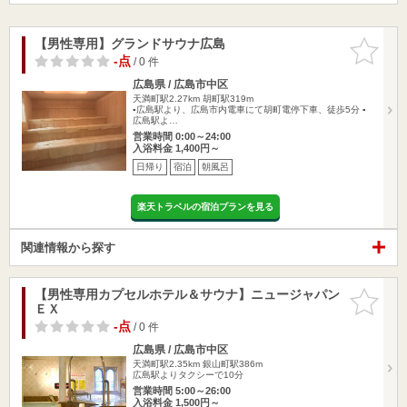
【男性専用】グランドサウナ広島
お気に入
りに追加
-点
/ 0 件
広島県 / 広島市中区
天満町駅2.27km
胡町駅319m
▪︎広島駅より、広島市内電車にて胡町電停下車、徒歩5分 ▪
広島駅よ…
営業時間 0:00～24:00
入浴料金 1,400円～
日帰り
宿泊
朝風呂
楽天トラベルの宿泊プランを見る
関連情報から探す
【男性専用カプセルホテル＆サウナ】ニュージャパン
お気に入
ＥＸ
りに追加
-点
/ 0 件
広島県 / 広島市中区
天満町駅2.35km
銀山町駅386m
広島駅よりタクシーで10分
営業時間 5:00～26:00
入浴料金 1,500円～