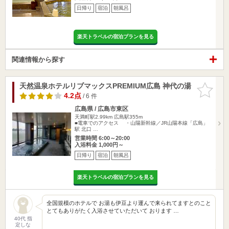
日帰り
宿泊
朝風呂
楽天トラベルの宿泊プランを見る
関連情報から探す
天然温泉ホテルリブマックスPREMIUM広島 神代の湯
お気に入
りに追加
4.2点
/ 6 件
広島県 / 広島市東区
天満町駅2.99km
広島駅355m
■電車でのアクセス ・山陽新幹線／JR山陽本線「広島」
駅 北口 …
営業時間 6:00～20:00
入浴料金 1,000円～
日帰り
宿泊
朝風呂
楽天トラベルの宿泊プランを見る
全国規模のホテルで お湯も伊豆より運んで来られてますとのこと
とてもありがたく入浴させていただいて おります …
40代 指
定しな