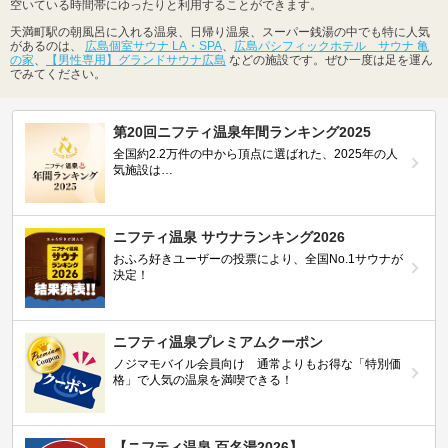
空いている時間帯にゆったりと利用することができます。
天満町駅の朝風呂に入れる温泉、日帰り温泉、スーパー銭湯の中でも特に人気
があるのは、
広島個室サウナ LA・SPA
、
広島パシフィックホテル サウナ 亀
の家
、
【男性専用】グランドサウナ広島
などの施設です。ぜひ一度は足を運ん
でみてください。
第20回ニフティ温泉年間ランキング2025
全国約2.2万件の中から頂点に選ばれた、2025年の人
気施設は…
ニフティ温泉 サウナランキング2026
おふろ好きユーザーの投票により、全国No.1サウナが
決定！
ニフティ温泉プレミアムクーポン
ノジマモバイル会員向け 通常よりもお得な「特別価
格」で人気の温泉を満喫できる！
【ニフティ温泉 百名湯2026】