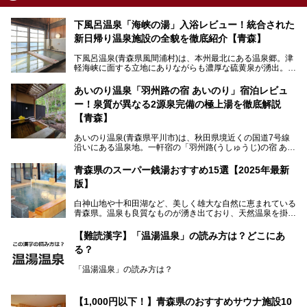
下風呂温泉「海峡の湯」入浴レビュー！統合された
新日帰り温泉施設の全貌を徹底紹介【青森】
下風呂温泉(青森県風間浦村)は、本州最北にある温泉郷。津
軽海峡に面する立地にありながらも濃厚な硫黄泉が湧出。良
質の温泉や新鮮な海の幸を求め、遠隔地ながらも全国から温
泉ファンが訪れる温泉地です。
あいのり温泉「羽州路の宿 あいのり」宿泊レビュ
ー！泉質が異なる2源泉完備の極上湯を徹底解説
「海峡の湯」は、以前あった2つの共同浴場を統合し、2020
年12月にオープンした日帰り入浴施設。かつて別々の共同
【青森】
浴場で使用された2つの源泉を楽しめる点が魅力です。また
無料休憩室や食事処も併設し、地元常連客のみならず観光客
あいのり温泉(青森県平川市)は、秋田県境近くの国道7号線
にも利用しやすい施設へ変貌しました。
沿いにある温泉地。一軒宿の「羽州路(うしゅうじ)の宿 あい
今回、筆者は実際に海峡の湯へ訪問・入浴し、その魅力を徹
のり」があります。最大の特徴が、炭酸ガスを含む食塩泉
底解説します！
(通称:赤湯)と無色透明の単純温泉という2種類の源泉を使用
青森県のスーパー銭湯おすすめ15選【2025年最新
し、いずれも源泉100％かけ流しで提供している点でしょ
版】
う。
白神山地や十和田湖など、美しく雄大な自然に恵まれている
今回筆者は実際に宿泊し、大浴場と露天風呂付き客室を中心
青森県。温泉も良質なものが湧き出ており、天然温泉を掛け
に「羽州路の宿 あいのり」を詳細にご紹介。秋田県側を含
流しで贅沢に堪能できる温泉施設がたくさんあります。青森
むこの一帯は日本でも有数の個性的な温泉がひしめくエリア
の山並みを眺めながら温泉に浸かり、お食事処でおいしいご
ですが、実はあいのり温泉も決して見逃せない極上湯のひと
【難読漢字】「温湯温泉」の読み方は？どこにあ
当地グルメを味わうひとときは格別ですね！
つ。その魅力を徹底解説します！
る？
今回は、青森県でおすすめのスーパー銭湯を紹介します。
「また来たい！」と思えるお気に入りの施設をぜひ見つけて
「温湯温泉」の読み方は？
ください。
読めそうで読めない、難読温泉地名漢字。あなたは読めます
か？
【1,000円以下！】青森県のおすすめサウナ施設10