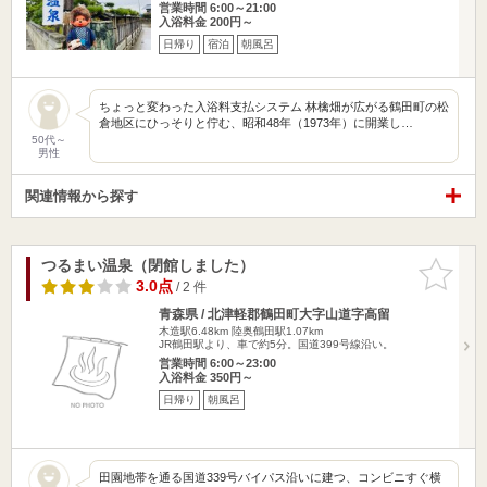
営業時間 6:00～21:00
入浴料金 200円～
日帰り
宿泊
朝風呂
ちょっと変わった入浴料支払システム 林檎畑が広がる鶴田町の松
倉地区にひっそりと佇む、昭和48年（1973年）に開業し…
50代～
男性
関連情報から探す
つるまい温泉（閉館しました）
お気に入
りに追加
3.0点
/ 2 件
青森県 / 北津軽郡鶴田町大字山道字高留
木造駅6.48km
陸奥鶴田駅1.07km
JR鶴田駅より、車で約5分。国道399号線沿い。
営業時間 6:00～23:00
入浴料金 350円～
日帰り
朝風呂
田園地帯を通る国道339号バイパス沿いに建つ、コンビニすぐ横