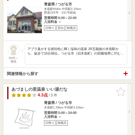
青森県 / つがる市
木造駅658m
中田駅2.25km
県道245号・241号経由
営業時間 6:00～22:00
入浴料金 ～
日帰り
宿泊
朝風呂
アブラ臭がする琥珀色に輝く塩味の温泉 JR五能線の木造駅か
ら、徒歩で15分弱位。つがる市（旧木造町）の田園地帯に佇む…
50代～
男性
関連情報から探す
あづましの里温泉 いい湯だな
お気に入
りに追加
4.3点
/ 3 件
青森県 / つがる市
木造駅1.59km
中田駅3.63km
営業時間 5:00～24:00
入浴料金 ～
日帰り
朝風呂