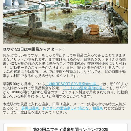
爽やかな1日は朝風呂からスタート！
何かと忙しい朝ですが、ちょっと早起きして朝風呂に入ってみることでさまざ
まなメリットが得られます。まず挙げられるのが、目覚めをスッキリさせる効
果。42℃程度の熱めのお湯に浸かることで自律神経が交感神経優位に切り替わ
り、活動モードのスイッチが入ります。また、血行と発汗が促されるので、む
くみの解消にも効果的。ついでに洗顔や寝癖なおしなどもでき、朝の時間を効
率よく利用できるのも見逃せないポイントです。
早朝5:00から営業している
「湘南RESORT SPA 竜泉寺の湯」
では、朝9:00まで
の入館者へ向けて朝風呂料金を設定。
「しまなみ温泉 喜助の湯」
でも、朝6:00
から10:00の間に入館する場合のサービスタイム料金が用意されており、比較的
空いている時間帯にゆったりと利用することができます。
木造駅の朝風呂に入れる温泉、日帰り温泉、スーパー銭湯の中でも特に人気が
あるのは、
屏風山温泉
、
あづましの里温泉 いい湯だな
、
柏温泉
などの施設で
す。ぜひ一度は足を運んでみてください。
第20回ニフティ温泉年間ランキング2025