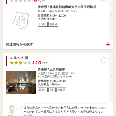
-点
/ 0 件
青森県 / 北津軽郡鶴田町大字木筒字西柳川
木造駅5.34km
陸奥鶴田駅1.73km
営業時間 6:00～22:00
入浴料金 480円～
日帰り
朝風呂
関連情報から探す
エルムの湯
お気に入
りに追加
3.2点
/ 5 件
青森県 / 五所川原市
木造駅5.83km
五所川原駅1.30km
●ＪＲ五所川原駅から車で7分
営業時間 6:00～22:45
入浴料金 480円～
日帰り
宿泊
朝風呂
温泉は最高だったが高齢者の利用方法が悪いサウナ上がりに体に
水もかけずに水風呂に入る姿が多々見受けられ不快極まりない。
また洗…
50代～