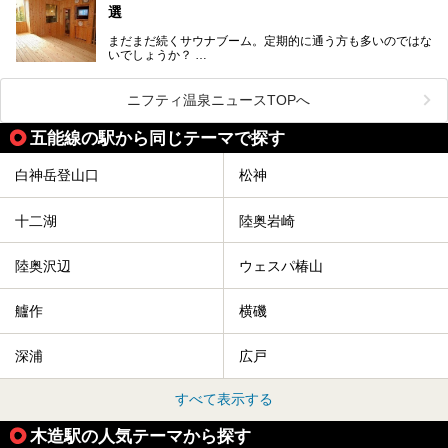
選
まだまだ続くサウナブーム。定期的に通う方も多いのではな
いでしょうか？
そこでコスパ抜群！1,000円以下でサウナを楽しめる施設を
紹介します。
ニフティ温泉ニュースTOPへ
格安でも充実の施設でサウナを楽しみませんか？
五能線の駅から同じテーマで探す
今回は青森県にある1,000円以下のおすすめサウナ施設を紹
介します！
白神岳登山口
松神
十二湖
陸奥岩崎
陸奥沢辺
ウェスパ椿山
艫作
横磯
深浦
広戸
すべて表示する
木造駅の人気テーマから探す