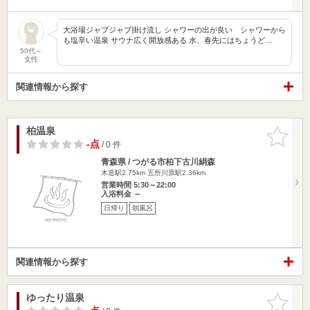
大浴場ジャブジャブ掛け流し シャワーの出が良い シャワーから
も塩辛い温泉 サウナ広く開放感ある 水、春先にはちょうど…
50代～
女性
関連情報から探す
柏温泉
お気に入
りに追加
-点
/ 0 件
青森県 / つがる市柏下古川絹森
木造駅2.75km
五所川原駅2.36km
営業時間 5:30～22:00
入浴料金 ～
日帰り
朝風呂
関連情報から探す
ゆったり温泉
お気に入
りに追加