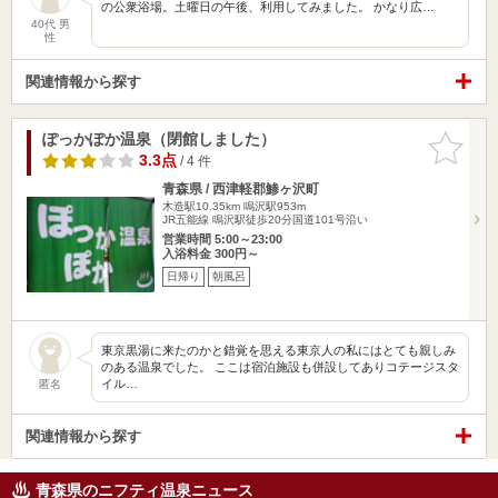
の公衆浴場。土曜日の午後、利用してみました。 かなり広…
40代 男
性
関連情報から探す
ぽっかぽか温泉（閉館しました）
お気に入
りに追加
3.3点
/ 4 件
青森県 / 西津軽郡鯵ヶ沢町
木造駅10.35km
鳴沢駅953m
JR五能線 鳴沢駅徒歩20分国道101号沿い
営業時間 5:00～23:00
入浴料金 300円～
日帰り
朝風呂
東京黒湯に来たのかと錯覚を思える東京人の私にはとても親しみ
のある温泉でした。 ここは宿泊施設も併設してありコテージスタ
イル…
匿名
関連情報から探す
青森県のニフティ温泉ニュース