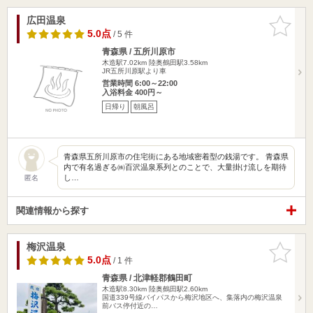
広田温泉
お気に入
りに追加
5.0点
/ 5 件
青森県 / 五所川原市
木造駅7.02km
陸奥鶴田駅3.58km
JR五所川原駅より車
営業時間 6:00～22:00
入浴料金 400円～
日帰り
朝風呂
青森県五所川原市の住宅街にある地域密着型の銭湯です。 青森県
内で有名過ぎる㈱百沢温泉系列とのことで、大量掛け流しを期待
し…
匿名
関連情報から探す
梅沢温泉
お気に入
りに追加
5.0点
/ 1 件
青森県 / 北津軽郡鶴田町
木造駅8.30km
陸奥鶴田駅2.60km
国道339号線バイパスから梅沢地区へ、集落内の梅沢温泉
前バス停付近の…