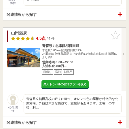
男性
関連情報から探す
山田温泉
お気に入
りに追加
4.5点
/ 4 件
青森県 / 北津軽郡鶴田町
木造駅6.85km
陸奥鶴田駅493m
JR五能線 陸奥鶴田駅より徒歩約12分東北自動車道 浪岡IC
より約4…
営業時間 6:00～22:00
入浴料金 400円～
日帰り
宿泊
朝風呂
楽天トラベルの宿泊プランを見る
青森県立鶴田高校の近くに建つ、オレンジ色の屋根が特徴的な公
衆浴場。外観は大きな施設で、旅館部もあります。土曜日の午
後、利…
40代 男
性
関連情報から探す