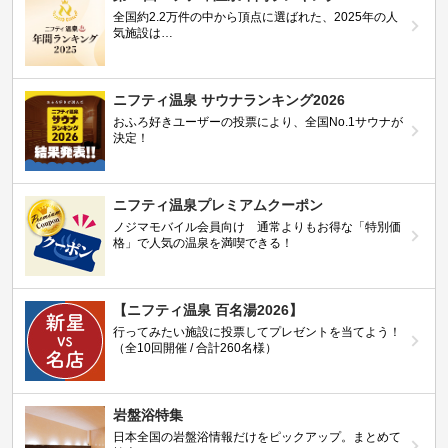
全国約2.2万件の中から頂点に選ばれた、2025年の人
気施設は…
ニフティ温泉 サウナランキング2026
おふろ好きユーザーの投票により、全国No.1サウナが
決定！
ニフティ温泉プレミアムクーポン
ノジマモバイル会員向け 通常よりもお得な「特別価
格」で人気の温泉を満喫できる！
【ニフティ温泉 百名湯2026】
行ってみたい施設に投票してプレゼントを当てよう！
（全10回開催 / 合計260名様）
岩盤浴特集
日本全国の岩盤浴情報だけをピックアップ。まとめて