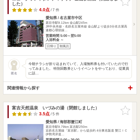
した）
りに追加
4.0点
/ 7 件
愛知県 / 名古屋市中区
甚目寺駅9.12km
金山駅245m
JR中央本線・名鉄名古屋本線 金山駅より徒歩3分名古屋高
速都心環状線…
営業時間 5:00～翌5:00
入浴料金 ～
日帰り
朝風呂
今朝チラシが折り込まれていて、入場無料券も付いていたので行
ってみました。 特別回数券というイベントをやっており、従業員
に話…
匿名
関連情報から探す
富吉天然温泉 いづみの湯（閉館しました）
お気に入
りに追加
3.5点
/ 5 件
愛知県 / 海部郡蟹江町
甚目寺駅9.79km
富吉駅250m
近鉄名古屋線「富吉駅」から徒歩約 4分東名阪道 蟹江ＩＣ
伊勢湾岸道…
営業時間 5:00～26:00