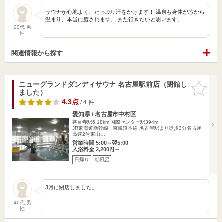
サウナが心地よく、たっぷり汗をかけます！ 温泉も身体が芯から
温まり、本当に癒されます。 また行きたいと思います。
20代 男
性
関連情報から探す
ニューグランドダンディサウナ 名古屋駅前店（閉館し
お気に入
ました）
りに追加
4.3点
/ 4 件
愛知県 / 名古屋市中村区
甚目寺駅6.18km
国際センター駅394m
JR東海道新幹線・東海道本線 名古屋駅より徒歩3分名古屋
高速2号東山…
営業時間 5:00～翌5:00
入浴料金 2,200円～
日帰り
朝風呂
3月に閉店しました。
40代 男
性