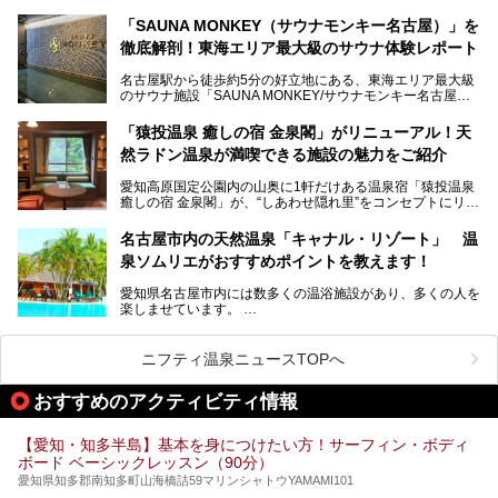
が密集する激戦区です。
までまるごと楽しめる施設に生まれ変わりました。
「SAUNA MONKEY（サウナモンキー名古屋）」を
そのため、「日々の仕事の疲れを心身ともにリセットした
今回は、全面リニューアルして新しくなった「スパアクアス
徹底解剖！東海エリア最大級のサウナ体験レポート
い」「休日に時間を忘れて1日中ダラダラ過ごしたい」「コ
湯友楽」に一足早くお邪魔して取材してきました！
スパ良く非日常の極上体験を味わいたい」人向けの施設が多
名古屋駅から徒歩約5分の好立地にある、東海エリア最大級
くある点が魅力です！
のサウナ施設「SAUNA MONKEY/サウナモンキー名古屋」
をご存じですか？
今回は、名古屋市でおすすめのスーパー銭湯を紹介します。
「名古屋駅周辺ってサウナが少ないよね」という声をよく耳
お好みの温泉施設を見つけて楽しんでくださいね。
「猿投温泉 癒しの宿 金泉閣」がリニューアル！天
にするだけあり、アクセスの良さにも胸が高鳴ります。
然ラドン温泉が満喫できる施設の魅力をご紹介
今回は普段は男性専用となっているパブリックサウナが、女
性専用で公開される『レディースデー』が開催されたので、
愛知高原国定公園内の山奥に1軒だけある温泉宿「猿投温泉
さっそく取材してきました！
癒しの宿 金泉閣」が、“しあわせ隠れ里”をコンセプトにリニ
ューアルオープンします。
名古屋市内の天然温泉「キャナル・リゾート」 温
天然ラドン温泉が堪能できるお風呂や、新設・改装された客
泉ソムリエがおすすめポイントを教えます！
室、地元の食材と温泉水で作られたお料理……。
新しくなった「猿投温泉 癒しの宿 金泉閣」の魅力を丸ごと
愛知県名古屋市内には数多くの温浴施設があり、多くの人を
ご紹介します。
楽しませています。
その中でも今回は「キャナル・リゾート」について、温泉ソ
ムリエの目線で紹介していきます！
ニフティ温泉ニュースTOPへ
名古屋市内にはスーパー銭湯や日帰り温泉が多く、「どこに
行こうかな？」と悩んでしまう方も多いと思います。
おすすめのアクティビティ情報
ぜひこの記事を参考にして「キャナル・リゾート」に出かけ
てみるのはいかがでしょうか？
【愛知・知多半島】基本を身につけたい方！サーフィン・ボディ
ボード ベーシックレッスン（90分）
愛知県知多郡南知多町山海橋詰59マリンシャトウYAMAMI101