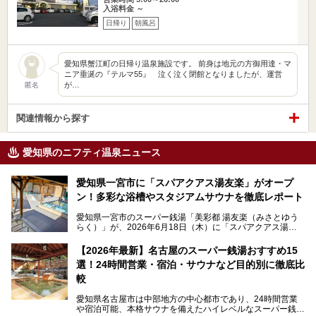
入浴料金 ～
日帰り
朝風呂
愛知県蟹江町の日帰り温泉施設です。 前身は地元の方御用達・マ
ニア垂涎の『テルマ55』 泣く泣く閉館となりましたが、運営
が…
匿名
関連情報から探す
愛知県のニフティ温泉ニュース
愛知県一宮市に「スパアクアス湯友楽」がオープ
ン！多彩な浴槽やスタジアムサウナを徹底レポート
愛知県一宮市のスーパー銭湯「美彩都 湯友楽（みさとゆう
らく）」が、2026年6月18日（木）に「スパアクアス湯友
楽」としてリニューアルオープン！
【2026年最新】名古屋のスーパー銭湯おすすめ15
この地で30年にわたり愛され続けてきた施設だからこそ、
選！24時間営業・宿泊・サウナなど目的別に徹底比
地元住民をはじめオープンを待ちわびている人も多いのでは
ないでしょうか。
較
老朽化した設備の補修を機に、2年前からじっくり構想を練
ってきたというだけあって、館内の充実度は想像以上。
愛知県名古屋市は中部地方の中心都市であり、24時間営業
以前の4倍に拡張したという露天エリアや10の浴槽、40人収
や宿泊可能、本格サウナを備えたハイレベルなスーパー銭湯
容の巨大なスタジアムサウナに、岩盤浴やリラクゼーション