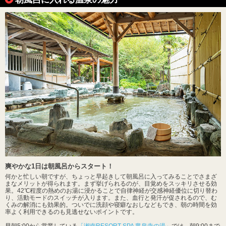
爽やかな1日は朝風呂からスタート！
何かと忙しい朝ですが、ちょっと早起きして朝風呂に入ってみることでさまざ
まなメリットが得られます。まず挙げられるのが、目覚めをスッキリさせる効
果。42℃程度の熱めのお湯に浸かることで自律神経が交感神経優位に切り替わ
り、活動モードのスイッチが入ります。また、血行と発汗が促されるので、む
くみの解消にも効果的。ついでに洗顔や寝癖なおしなどもでき、朝の時間を効
率よく利用できるのも見逃せないポイントです。
早朝5:00から営業している
「湘南RESORT SPA 竜泉寺の湯」
では、朝9:00まで