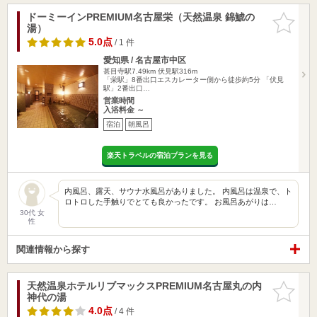
ドーミーインPREMIUM名古屋栄（天然温泉 錦鯱の
お気に入
湯）
りに追加
5.0点
/ 1 件
愛知県 / 名古屋市中区
甚目寺駅7.49km
伏見駅316m
「栄駅」8番出口エスカレーター側から徒歩約5分 「伏見
駅」2番出口…
営業時間
入浴料金 ～
宿泊
朝風呂
楽天トラベルの宿泊プランを見る
内風呂、露天、サウナ水風呂がありました。 内風呂は温泉で、ト
ロトロした手触りでとても良かったです。 お風呂あがりは…
30代 女
性
関連情報から探す
天然温泉ホテルリブマックスPREMIUM名古屋丸の内
お気に入
神代の湯
りに追加
4.0点
/ 4 件