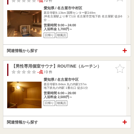
-点
/ 0 件
愛知県 / 名古屋市中村区
甚目寺駅6.13km
国際センター駅249m
JR名古屋駅より車で1分 名古屋市営地下鉄 名古屋駅 徒歩6
分 …
営業時間 9:00～24:00
入浴料金 1,700円～
日帰り
朝風呂
関連情報から探す
【男性専用個室サウナ】ROUTINE（ルーチン）
お気に入
りに追加
-点
/ 0 件
愛知県 / 名古屋市中区
甚目寺駅6.84km
丸の内駅157m
地下鉄丸の内駅 1番出口 徒歩1分
営業時間 6:00～26:00
入浴料金 2,500円～
日帰り
朝風呂
関連情報から探す