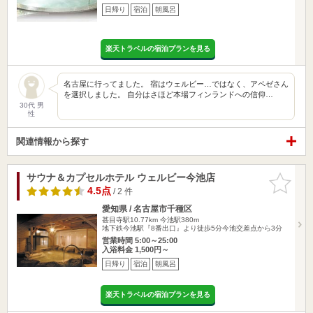
日帰り
宿泊
朝風呂
楽天トラベルの宿泊プランを見る
名古屋に行ってました。 宿はウェルビー…ではなく、アペゼさん
を選択しました。 自分はさほど本場フィンランドへの信仰…
30代 男
性
関連情報から探す
サウナ＆カプセルホテル ウェルビー今池店
お気に入
りに追加
4.5点
/ 2 件
愛知県 / 名古屋市千種区
甚目寺駅10.77km
今池駅380m
地下鉄今池駅『8番出口』より徒歩5分今池交差点から3分
営業時間 5:00～25:00
入浴料金 1,500円～
日帰り
宿泊
朝風呂
楽天トラベルの宿泊プランを見る