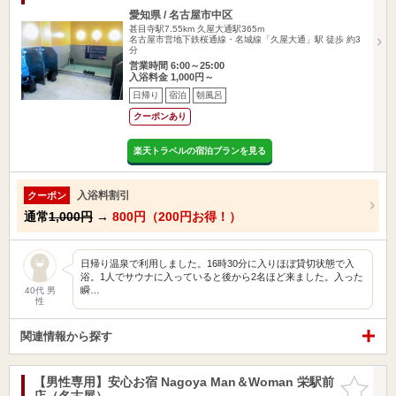
愛知県 / 名古屋市中区
甚目寺駅7.55km
久屋大通駅365m
名古屋市営地下鉄桜通線・名城線「久屋大通」駅 徒歩 約3
分
営業時間 6:00～25:00
入浴料金 1,000円～
日帰り
宿泊
朝風呂
クーポンあり
楽天トラベルの宿泊プランを見る
入浴料割引
クーポン
通常
1,000円
→
800円（200円お得！）
日帰り温泉で利用しました。16時30分に入りほぼ貸切状態で入
浴。1人でサウナに入っていると後から2名ほど来ました。入った
瞬…
40代 男
性
関連情報から探す
【男性専用】安心お宿 Nagoya Man＆Woman 栄駅前
お気に入
店（名古屋）
りに追加