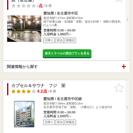
-点
/ 0 件
愛知県 / 名古屋市中区
甚目寺駅7.67km
栄町駅479m
地下鉄東山線・名城線「栄駅」徒歩180秒！ 栄駅の西改札
口より1番…
営業時間 0:00～24:00
入浴料金 1,980円～
日帰り
宿泊
朝風呂
楽天トラベルの宿泊プランを見る
関連情報から探す
カプセル＆サウナ フジ 栄
お気に入
りに追加
4.2点
/ 6 件
愛知県 / 名古屋市中区錦
甚目寺駅7.69km
栄町駅518m
名古屋市営地下鉄「栄駅」（8番出口）より徒歩5分
営業時間 0:00～24:00
入浴料金 1,500円～
日帰り
宿泊
朝風呂