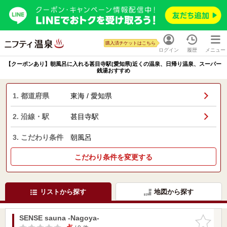
購入済チケットはこちら
ログイン
履歴
メニュー
【クーポンあり】朝風呂に入れる甚目寺駅(愛知県)近くの温泉、日帰り温泉、スーパー
銭湯おすすめ
1. 都道府県
東海 / 愛知県
2. 沿線・駅
甚目寺駅
3. こだわり条件
朝風呂
こだわり条件を変更する
リストから探す
地図から探す
SENSE sauna -Nagoya-
お気に入
りに追加