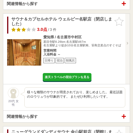
関連情報から探す
サウナ＆カプセルホテル ウェルビー名駅店（閉店しま
お気に入
した）
りに追加
3.0点
/ 3 件
愛知県 / 名古屋市中村区
甚目寺駅6.26km
名古屋駅467m
名古屋駅より徒歩10分名古屋駅南、笹島交差点のすぐそば
営業時間
入浴料金 ～
日帰り
宿泊
朝風呂
楽天トラベルの宿泊プランを見る
様々な種類のサウナが用意されており、楽しめました。 最近話題
のロウリュウが印象的です。 またぜひ利用したいです。
20代 女
性
関連情報から探す
ニューグランドダンディサウナ 金山駅前店（閉館しま
お気に入