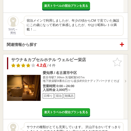
楽天トラベルの宿泊プランを見る
宿泊メインで利用しましたが、年少の頃からCM で見ていた施設
にこの歳になって初めて体感しましたが、やはり昭和レトロ満
載！…
50代～
男性
関連情報から探す
サウナ＆カプセルホテル ウェルビー栄店
お気に入
りに追加
4.2点
/ 4 件
愛知県 / 名古屋市中区
甚目寺駅7.99km
矢場町駅407m
地下鉄栄駅8番出口から徒歩約5分ナディアパークすぐそば
営業時間 0:00～24:00
入浴料金 2,000円～
日帰り
宿泊
朝風呂
楽天トラベルの宿泊プランを見る
サウナの種類がとても充実しています。 沢山汗をかいてすっきり