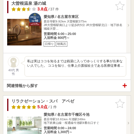
大曽根温泉 湯の城
お気に入
りに追加
3.8点
/ 37 件
愛知県 / 名古屋市東区
甚目寺駅9.92km
大曽根駅375m
JR大曽根駅南口より徒歩約5分 JR大曽根駅北口・地下鉄名
城線大曽…
営業時間 6:00～25:00
入浴料金 800円～
日帰り
朝風呂
私は実はココを知るまでは銭湯に入ってゆっくりする事が出来な
い人でした。 ココを知り、仕事上介護福祉士である医療従事者…
40代 男
性
関連情報から探す
リラクゼーション・スパ アペゼ
お気に入
りに追加
5.0点
/ 1 件
愛知県 / 名古屋市千種区今池
甚目寺駅10.61km
今池駅249m
地下鉄東山線・桜通線今池駅8番出口すぐ
営業時間 0:00～24:00
入浴料金 1,300円～