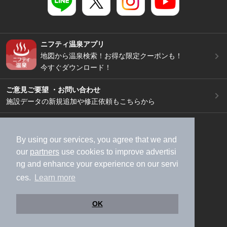
ニフティ温泉アプリ
地図から温泉検索！お得な限定クーポンも！
今すぐダウンロード！
ご意見ご要望 ・お問い合わせ
施設データの新規追加や修正依頼もこちらから
スマートフォン
/
PC
加盟店募集（資料請求）
広告出稿のご案内
By using our services, you agree that we and
our
partners
use cookies to improve advertisi
利用規約
ライフスタイルMEMBERS+規約
ng and enhance your experience on our servi
特定商取引法に基づく表記
ヘルプ
採用情報
ces.
Learn more
運営会社
個人情報保護ポリシー
©NIFTY Lifestyle Co., Ltd.
OK