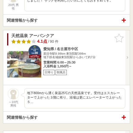
しました！ サウナを利用したい方にとてもおすすめです。
20代 男
性
関連情報から探す
天然温泉 アーバンクア
お気に入
りに追加
4.1点
/ 90 件
愛知県 / 名古屋市中区
甚目寺駅8.98km
東別院駅398m
地下鉄名城線東別院駅から歩いて約7分
営業時間 6:00～25:30
入浴料金 1,050円～
日帰り
朝風呂
地下800mから湧く泉温25℃の天然温泉です。受付はエスカレー
ターで上がった３階に有り、浴場は更にエレベーターで上がった
５…
～10代
男性
関連情報から探す