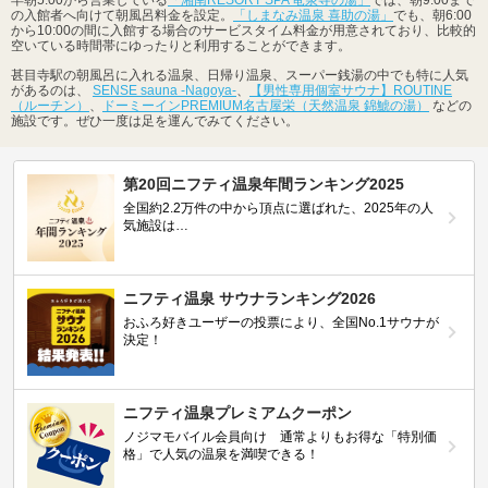
の入館者へ向けて朝風呂料金を設定。
「しまなみ温泉 喜助の湯」
でも、朝6:00
から10:00の間に入館する場合のサービスタイム料金が用意されており、比較的
空いている時間帯にゆったりと利用することができます。
甚目寺駅の朝風呂に入れる温泉、日帰り温泉、スーパー銭湯の中でも特に人気
があるのは、
SENSE sauna -Nagoya-
、
【男性専用個室サウナ】ROUTINE
（ルーチン）
、
ドーミーインPREMIUM名古屋栄（天然温泉 錦鯱の湯）
などの
施設です。ぜひ一度は足を運んでみてください。
第20回ニフティ温泉年間ランキング2025
全国約2.2万件の中から頂点に選ばれた、2025年の人
気施設は…
ニフティ温泉 サウナランキング2026
おふろ好きユーザーの投票により、全国No.1サウナが
決定！
ニフティ温泉プレミアムクーポン
ノジマモバイル会員向け 通常よりもお得な「特別価
格」で人気の温泉を満喫できる！