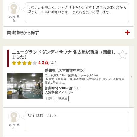
サウナが心地よく、たっぷり汗をかけます！ 温泉も身体が芯から
温まり、本当に癒されます。 また行きたいと思います。
20代 男
性
関連情報から探す
ニューグランドダンディサウナ 名古屋駅前店（閉館し
お気に入
ました）
りに追加
4.3点
/ 4 件
愛知県 / 名古屋市中村区
二ツ杁駅3.63km
国際センター駅394m
JR東海道新幹線・東海道本線 名古屋駅より徒歩3分名古屋
高速2号東山…
営業時間 5:00～翌5:00
入浴料金 2,200円～
日帰り
朝風呂
3月に閉店しました。
40代 男
性