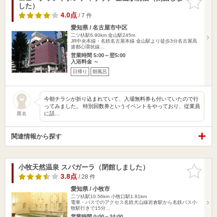
した）
りに追加
4.0点
/ 7 件
愛知県 / 名古屋市中区
二ツ杁駅6.90km
金山駅245m
JR中央本線・名鉄名古屋本線 金山駅より徒歩3分名古屋高
速都心環状線…
営業時間 5:00～翌5:00
入浴料金 ～
日帰り
朝風呂
今朝チラシが折り込まれていて、入場無料券も付いていたので行
ってみました。 特別回数券というイベントをやっており、従業員
に話…
匿名
関連情報から探す
小牧天然温泉 スパガーラ（閉館しました）
お気に入
りに追加
3.8点
/ 28 件
愛知県 / 小牧市
二ツ杁駅10.56km
小牧口駅1.81km
電車・バスでのアクセス名鉄犬山線岩倉駅から名鉄バス小
牧駅行きで15分…
営業時間 0:00～24:00