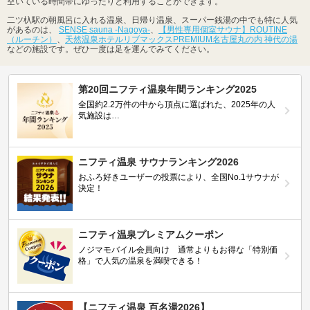
空いている時間帯にゆったりと利用することができます。
二ツ杁駅の朝風呂に入れる温泉、日帰り温泉、スーパー銭湯の中でも特に人気
があるのは、
SENSE sauna -Nagoya-
、
【男性専用個室サウナ】ROUTINE
（ルーチン）
、
天然温泉ホテルリブマックスPREMIUM名古屋丸の内 神代の湯
などの施設です。ぜひ一度は足を運んでみてください。
第20回ニフティ温泉年間ランキング2025
全国約2.2万件の中から頂点に選ばれた、2025年の人
気施設は…
ニフティ温泉 サウナランキング2026
おふろ好きユーザーの投票により、全国No.1サウナが
決定！
ニフティ温泉プレミアムクーポン
ノジマモバイル会員向け 通常よりもお得な「特別価
格」で人気の温泉を満喫できる！
【ニフティ温泉 百名湯2026】