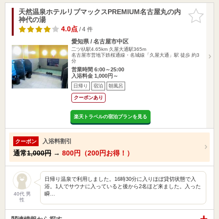
天然温泉ホテルリブマックスPREMIUM名古屋丸の内
お気に入
神代の湯
りに追加
4.0点
/ 4 件
愛知県 / 名古屋市中区
二ツ杁駅4.65km
久屋大通駅365m
名古屋市営地下鉄桜通線・名城線「久屋大通」駅 徒歩 約3
分
営業時間 6:00～25:00
入浴料金 1,000円～
日帰り
宿泊
朝風呂
クーポンあり
楽天トラベルの宿泊プランを見る
入浴料割引
クーポン
通常
1,000円
→
800円（200円お得！）
日帰り温泉で利用しました。16時30分に入りほぼ貸切状態で入
浴。1人でサウナに入っていると後から2名ほど来ました。入った
瞬…
40代 男
性