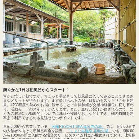
爽やかな1日は朝風呂からスタート！
何かと忙しい朝ですが、ちょっと早起きして朝風呂に入ってみることでさまざ
まなメリットが得られます。まず挙げられるのが、目覚めをスッキリさせる効
果。42℃程度の熱めのお湯に浸かることで自律神経が交感神経優位に切り替わ
り、活動モードのスイッチが入ります。また、血行と発汗が促されるので、む
くみの解消にも効果的。ついでに洗顔や寝癖なおしなどもでき、朝の時間を効
率よく利用できるのも見逃せないポイントです。
早朝5:00から営業している
「湘南RESORT SPA 竜泉寺の湯」
では、朝9:00まで
の入館者へ向けて朝風呂料金を設定。
「しまなみ温泉 喜助の湯」
でも、朝6:00
から10:00の間に入館する場合のサービスタイム料金が用意されており、比較的