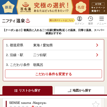
購入済チケットはこちら
ログイン
履歴
メニュー
【クーポンあり】朝風呂に入れる二ツ杁駅(愛知県)近くの温泉、日帰り温泉、スーパー
銭湯おすすめ
1. 都道府県
東海 / 愛知県
2. 沿線・駅
二ツ杁駅
3. こだわり条件
朝風呂
こだわり条件を変更する
リストから探す
地図から探す
SENSE sauna -Nagoya-
お気に入
りに追加