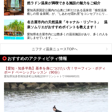
にするだけあり、アクセスの良さにも胸が高鳴ります。
然ラドン温泉が満喫できる施設の魅力をご紹介
今回は普段は男性専用となっているパブリックサウナが、女
性専用で公開される『レディースデー』が開催されたので、
愛知高原国定公園内の山奥に1軒だけある温泉宿「猿投温泉
さっそく取材してきました！
癒しの宿 金泉閣」が、“しあわせ隠れ里”をコンセプトにリニ
ューアルオープンします。
名古屋市内の天然温泉「キャナル・リゾート」 温
天然ラドン温泉が堪能できるお風呂や、新設・改装された客
泉ソムリエがおすすめポイントを教えます！
室、地元の食材と温泉水で作られたお料理……。
新しくなった「猿投温泉 癒しの宿 金泉閣」の魅力を丸ごと
愛知県名古屋市内には数多くの温浴施設があり、多くの人を
ご紹介します。
楽しませています。
その中でも今回は「キャナル・リゾート」について、温泉ソ
ムリエの目線で紹介していきます！
ニフティ温泉ニュースTOPへ
名古屋市内にはスーパー銭湯や日帰り温泉が多く、「どこに
行こうかな？」と悩んでしまう方も多いと思います。
おすすめのアクティビティ情報
ぜひこの記事を参考にして「キャナル・リゾート」に出かけ
てみるのはいかがでしょうか？
【愛知・知多半島】基本を身につけたい方！サーフィン・ボディ
ボード ベーシックレッスン（90分）
愛知県知多郡南知多町山海橋詰59マリンシャトウYAMAMI101