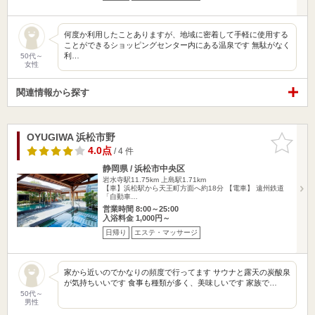
何度か利用したことありますが、地域に密着して手軽に使用する
ことができるショッピングセンター内にある温泉です 無駄がなく
利…
50代～
女性
関連情報から探す
OYUGIWA 浜松市野
お気に入
りに追加
4.0点
/ 4 件
静岡県 / 浜松市中央区
岩水寺駅11.75km
上島駅1.71km
【車】浜松駅から天王町方面へ約18分 【電車】 遠州鉄道
「自動車…
営業時間 8:00～25:00
入浴料金 1,000円～
日帰り
エステ・マッサージ
家から近いのでかなりの頻度で行ってます サウナと露天の炭酸泉
が気持ちいいです 食事も種類が多く、美味しいです 家族で…
50代～
男性