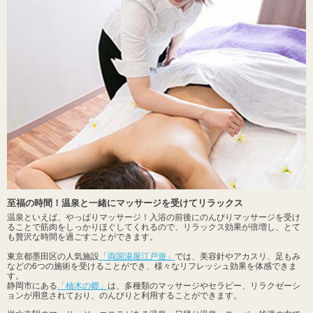
至福の時間！温泉と一緒にマッサージを受けてリラックス
温泉といえば、やっぱりマッサージ！入浴の前後にのんびりマッサージを受け
ることで筋肉をしっかりほぐしてくれるので、リラックス効果が倍増し、とて
も贅沢な時間を過ごすことができます。
東京都墨田区の人気施設
「両国湯屋江戸遊」
では、美容針やアカスリ、足もみ
などの6つの施術を受けることができ、様々なリフレッシュ効果を体感できま
す。
静岡市にある
「柚木の郷」
は、多種類のマッサージやセラピー、リラクゼーシ
ョンが用意されており、のんびりと利用することができます。