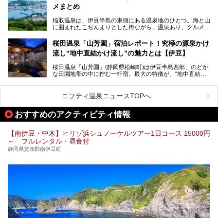
心に、家族連れでも大人だけでも、おひとりさまでも多彩な
メまとめ
この記事では、伊豆長岡温泉の歴史や魅力、おすすめの宿を
楽しみ方ができる「プレジャーリゾート 伊豆赤沢温泉」を
ピックアップ。周辺の観光・グルメスポットや日帰りで入れ
じっくり紹介します！
稲取温泉は、伊豆半島の東側にある温泉地のひとつ。海と山
る温泉施設も紹介します！
に囲まれたこぢんまりとした街ながら、温泉あり、グルメあ
───
り、見どころも多彩にあり、と魅力たっぷりの場所です。東
提供元：株式会社カトープレジャーグループ【PR】
京からは約2時間30分、直通電車もありアクセスしやすいの
この記事はプレジャーリゾート 伊豆赤沢温泉のPR記事で
桜田温泉「山芳園」宿泊レポート！究極の源泉かけ
もうれしいところ。
す。
流し“地中直結かけ流し”の魅力とは【伊豆】
この記事では、稲取温泉での宿泊におすすめの宿や日帰りで
桜田温泉「山芳園」(静岡県松崎町)は伊豆半島西部、のどか
入れる温泉施設、チェックしたい観光スポットやアクティビ
な田園地帯の中に佇む一軒宿。最大の特徴が、“地中直結か
ティなどを一挙にまとめピックアップ。伊豆稲取温泉を訪れ
け流し”と呼ばれるこの宿独自の湯使い(温泉供給方法)です。
る際の参考にしてくださいね！
地下に眠る源泉を加水・加温・消毒無し、さらには途中過程
で空気にも触れさせることなく浴槽まで提供。「究極の源泉
ニフティ温泉ニュースTOPへ
かけ流し」と言っても決して過言ではありません。
今回、桜田温泉「山芳園」の“温泉”を中心に、その魅力を詳
おすすめのアクティビティ情報
細レポート。また口コミの評判も非常に高い宿であり、客室
や食事も併せて徹底紹介します！
【南伊豆・中木】ヒリゾ浜シュノーケルツアー1日コース 15000円
～ フルレンタル・昼食付
静岡県賀茂郡南伊豆町