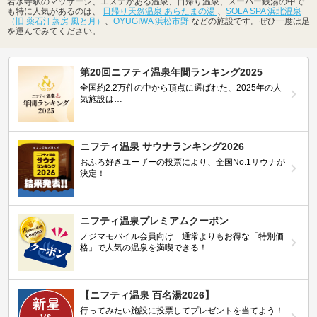
岩水寺駅のマッサージ、エステがある温泉、日帰り温泉、スーパー銭湯の中で
も特に人気があるのは、
日帰り天然温泉 あらたまの湯
、
SOLA SPA 浜北温泉
（旧 薬石汗蒸房 風と月）
、
OYUGIWA 浜松市野
などの施設です。ぜひ一度は足
を運んでみてください。
第20回ニフティ温泉年間ランキング2025
全国約2.2万件の中から頂点に選ばれた、2025年の人
気施設は…
ニフティ温泉 サウナランキング2026
おふろ好きユーザーの投票により、全国No.1サウナが
決定！
ニフティ温泉プレミアムクーポン
ノジマモバイル会員向け 通常よりもお得な「特別価
格」で人気の温泉を満喫できる！
【ニフティ温泉 百名湯2026】
行ってみたい施設に投票してプレゼントを当てよう！