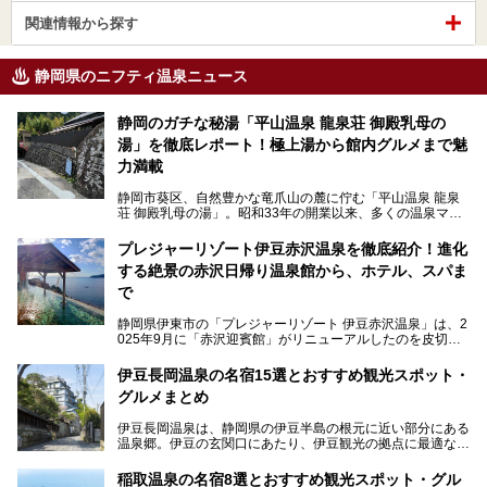
関連情報から探す
静岡県のニフティ温泉ニュース
静岡のガチな秘湯「平山温泉 龍泉荘 御殿乳母の
湯」を徹底レポート！極上湯から館内グルメまで魅
力満載
静岡市葵区、自然豊かな竜爪山の麓に佇む「平山温泉 龍泉
荘 御殿乳母の湯」。昭和33年の開業以来、多くの温泉マニ
アや地元の方々に愛され続けている、知る人ぞ知る鄙び系の
極上温泉です。お湯はもちろん、実はグルメも揃っているん
プレジャーリゾート伊豆赤沢温泉を徹底紹介！進化
です。多くのファンを持つ、その圧倒的なこだわりと魅力を
する絶景の赤沢日帰り温泉館から、ホテル、スパま
解説します。
で
静岡県伊東市の「プレジャーリゾート 伊豆赤沢温泉」は、2
025年9月に「赤沢迎賓館」がリニューアルしたのを皮切り
に、12月には「赤沢温泉ホテル」、「赤沢日帰り温泉
館」、「RED 28 HOTEL」がリニューアル。さらにこのあ
伊豆長岡温泉の名宿15選とおすすめ観光スポット・
とグランピング施設のGRAX EARTH FIELD（グラックスア
グルメまとめ
ースフィールド）、大型屋内アミューズメント施設のPLEA
SURE ARENA（プレジャーアリーナ）がぞくぞくオープン
伊豆長岡温泉は、静岡県の伊豆半島の根元に近い部分にある
予定。
温泉郷。伊豆の玄関口にあたり、伊豆観光の拠点に最適な立
地です。首都圏や名古屋圏からのアクセスが良く、宿泊はも
温泉は海一望の絶景、伊豆の幸満載の食や、全天候型のレジ
ちろん日帰りでも楽しめるのが魅力です。
ャー施設など、現在リニューアルオープンしている施設を中
稲取温泉の名宿8選とおすすめ観光スポット・グル