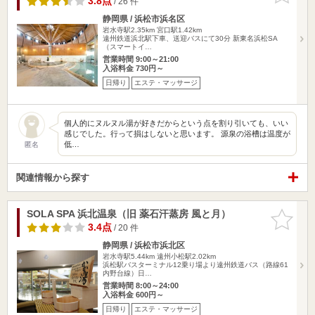
3.8点
/ 26 件
静岡県 / 浜松市浜名区
岩水寺駅2.35km
宮口駅1.42km
遠州鉄道浜北駅下車、送迎バスにて30分 新東名浜松SA
（スマートイ…
営業時間 9:00～21:00
入浴料金 730円～
日帰り
エステ・マッサージ
個人的にヌルヌル湯が好きだからという点を割り引いても、いい
感じでした。行って損はしないと思います。 源泉の浴槽は温度が
低…
匿名
関連情報から探す
SOLA SPA 浜北温泉（旧 薬石汗蒸房 風と月）
お気に入
りに追加
3.4点
/ 20 件
静岡県 / 浜松市浜北区
岩水寺駅5.44km
遠州小松駅2.02km
浜松駅バスターミナル12乗り場より遠州鉄道バス（路線61
内野台線）日…
営業時間 8:00～24:00
入浴料金 600円～
日帰り
エステ・マッサージ