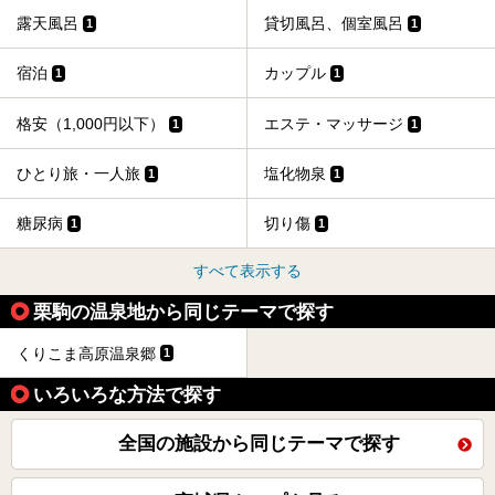
琲」と話題のお店が勢ぞろい！
露天風呂
貸切風呂、個室風呂
1
1
この「アクアイグニス仙台」の魅力を探りにお出かけしてき
ました。
宿泊
カップル
1
1
格安（1,000円以下）
エステ・マッサージ
1
1
ひとり旅・一人旅
塩化物泉
1
1
糖尿病
切り傷
1
1
すべて表示する
栗駒の温泉地から同じテーマで探す
くりこま高原温泉郷
1
いろいろな方法で探す
全国の施設から同じテーマで探す