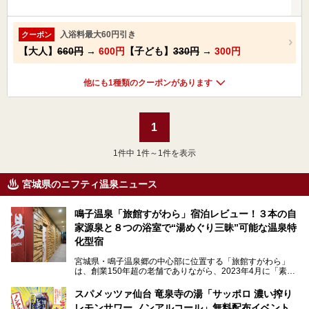
入浴料最大60円引き
クーポン
【大人】
660円
→
600円
【子ども】
330円
→
300円
他にも1種類のクーポンがあります
1
1
件中 1件～1件を表示
宮城県のニフティ温泉ニュース
鳴子温泉「旅館すがわら」宿泊レビュー！３本の自
家源泉と８つの浴室で“湯めぐり三昧”可能な温泉特
化型宿
宮城県・鳴子温泉郷の中心部に位置する「旅館すがわら」
は、創業150年超の老舗でありながら、2023年4月に「素泊
まり専門の宿」としてリニューアルオープン。同時に温泉熱
を利用したサウナも新設され、温泉ファン・サウナ―双方に
スパメッツァ仙台 竜泉寺の湯「サッポロ 濃い搾り
注目のスポットです。
レモンサワー ノンアルコール」無料配布イベント