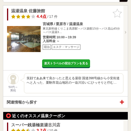
温湯温泉 佐藤旅館
お気に入
りに追加
4.4点
/ 17 件
宮城県 / 栗原市 / 温湯温泉
東北新幹線くりこま高原駅～バス築館15分～バス花山45分
～バス温湯3…
営業時間 10:00～19:39
入浴料金 ～
宿泊
エステ・マッサージ
楽天トラベルの宿泊プランを見る
笑顔でああ来て良かったと思える湯宿 国道398号線から小安街道
へと入った、栗駒市花山地区の一迫川沿いにひっそりと佇む…
50代～
男性
関連情報から探す
近くのオススメ温泉クーポン
スーパー銭湯極楽湯古川店
3.7点
/ 10 件