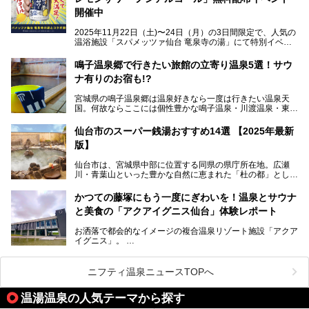
開催中
特筆すべきは、館内で完結する圧倒的な「湯めぐり」のバリ
2025年11月22日（土)〜24日（月）の3日間限定で、人気の
エーション。“温泉のデパート”・“東の横綱”と称される鳴子
温浴施設「スパメッツァ仙台 竜泉寺の湯」にて特別イベン
温泉郷の中でも、3本の異なる自家源泉を使い分けるその実
トを開催！居酒屋の手搾りサワーのような本格感が味わえる
力は折り紙付き。実際に宿泊した筆者が、“温泉”を中心にそ
「サッポロ 濃い搾りレモンサワー ノンアルコール」を無料
鳴子温泉郷で行きたい旅館の立寄り温泉5選！サウ
の全貌を詳細レビューします！
配布します。さらにSNS投稿で「サッポロ 濃い搾りグレフ
ナ有りのお宿も!?
ルサワー ノンアルコール」もプレゼント。湯上がりにぴっ
たりの一杯をぜひお楽しみください。
宮城県の鳴子温泉郷は温泉好きなら一度は行きたい温泉天
国。何故ならここには個性豊かな鳴子温泉・川渡温泉・東鳴
子温泉・中山平温泉・鬼首温泉という5つの温泉地があり、
硫黄泉、塩化物泉、硫酸塩泉、炭酸水素塩泉などと多様な泉
仙台市のスーパー銭湯おすすめ14選 【2025年最新
質がそろっているからです。
版】
ー
また共同浴場（日帰り温泉）だけでなく、嬉しいことに多く
仙台市は、宮城県中部に位置する同県の県庁所在地。広瀬
の旅館・ホテルも立ち寄り入浴に門戸を開いてくれていま
提供元：サッポロビール【PR】
川・青葉山といった豊かな自然に恵まれた「杜の都」として
す。
知られ、戦国武将・伊達政宗のお膝元として歴史ファンにも
この記事はサッポロビールのPRイベント告知記事です。
人気です。新幹線を使えば都心から1時間30分とアクセスも
今回はそんな旅館の中から、おすすめしたい5ヶ所の温泉を
かつての藤塚にもう一度にぎわいを！温泉とサウナ
よく、気軽に訪れやすい地方都市の1つです。
セレクトしてみました。うち3ヶ所はサウナも楽しめます。
と美食の「アクアイグニス仙台」体験レポート
今回は、仙台市内のおすすめスーパー銭湯をご紹介します。
お洒落で都会的なイメージの複合温泉リゾート施設「アクア
仙台牛タンなどを堪能するグルメ旅や、スポーツ観戦の遠征
イグニス」。
時などに利用しやすい温浴施設がたくさんありますよ。
関西空港や吉川美南（埼玉県）に続いて仙台市若林区に202
2年4月にオープンした「アクアイグニス仙台」は、日帰り
ニフティ温泉ニュースTOPへ
温泉の「藤塚の湯」、マルシェ リアン、和食「笠庵」、イ
タリアン「グリーチネ」、ベーカリー「マリアージュ ドゥ
温湯温泉の人気テーマから探す
ファリーヌ」、スイーツの「コンフィチュール アッシュ」
と「ル ショコラ ドゥ アッシュ」、そしてカフェ「猿田彦珈