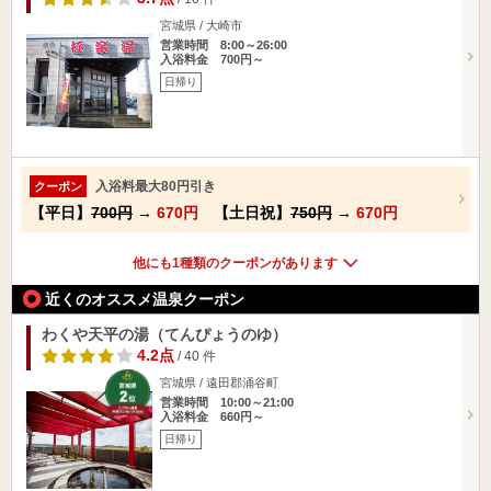
宮城県 / 大崎市
営業時間 8:00～26:00
入浴料金 700円～
日帰り
入浴料最大80円引き
クーポン
【平日】
700円
→
670円
【土日祝】
750円
→
670円
他にも1種類のクーポンがあります
近くのオススメ温泉クーポン
わくや天平の湯（てんぴょうのゆ）
4.2点
/ 40 件
宮城県 / 遠田郡涌谷町
営業時間 10:00～21:00
入浴料金 660円～
日帰り