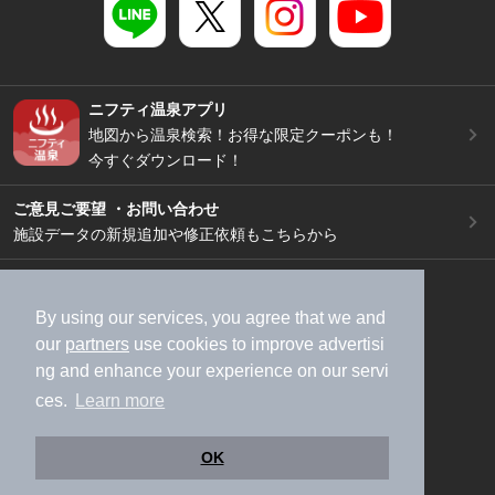
ニフティ温泉アプリ
地図から温泉検索！お得な限定クーポンも！
今すぐダウンロード！
ご意見ご要望 ・お問い合わせ
施設データの新規追加や修正依頼もこちらから
スマートフォン
/
PC
加盟店募集（資料請求）
広告出稿のご案内
By using our services, you agree that we and
our
partners
use cookies to improve advertisi
利用規約
ライフスタイルMEMBERS+規約
ng and enhance your experience on our servi
特定商取引法に基づく表記
ヘルプ
採用情報
ces.
Learn more
運営会社
個人情報保護ポリシー
©NIFTY Lifestyle Co., Ltd.
OK