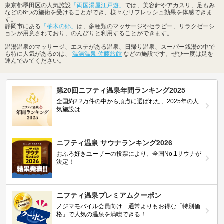
東京都墨田区の人気施設
「両国湯屋江戸遊」
では、美容針やアカスリ、足もみ
などの6つの施術を受けることができ、様々なリフレッシュ効果を体感できま
す。
静岡市にある
「柚木の郷」
は、多種類のマッサージやセラピー、リラクゼーシ
ョンが用意されており、のんびりと利用することができます。
温湯温泉のマッサージ、エステがある温泉、日帰り温泉、スーパー銭湯の中で
も特に人気があるのは、
温湯温泉 佐藤旅館
などの施設です。ぜひ一度は足を
運んでみてください。
第20回ニフティ温泉年間ランキング2025
全国約2.2万件の中から頂点に選ばれた、2025年の人
気施設は…
ニフティ温泉 サウナランキング2026
おふろ好きユーザーの投票により、全国No.1サウナが
決定！
ニフティ温泉プレミアムクーポン
ノジマモバイル会員向け 通常よりもお得な「特別価
格」で人気の温泉を満喫できる！