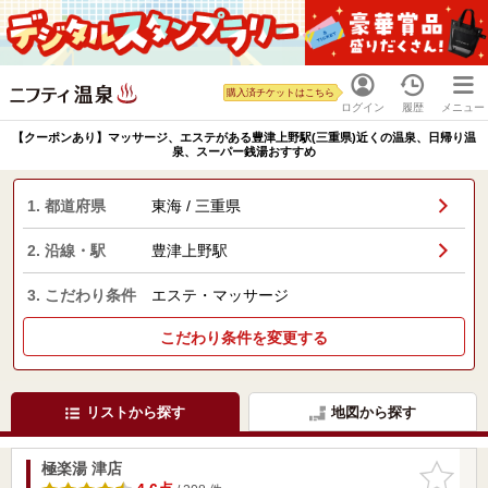
購入済チケットはこちら
ログイン
履歴
メニュー
【クーポンあり】マッサージ、エステがある豊津上野駅(三重県)近くの温泉、日帰り温
泉、スーパー銭湯おすすめ
1. 都道府県
東海 / 三重県
2. 沿線・駅
豊津上野駅
3. こだわり条件
エステ・マッサージ
こだわり条件を変更する
リストから探す
地図から探す
極楽湯 津店
お気に入
りに追加