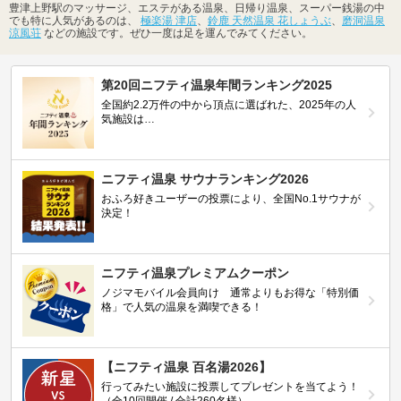
豊津上野駅のマッサージ、エステがある温泉、日帰り温泉、スーパー銭湯の中
でも特に人気があるのは、
極楽湯 津店
、
鈴鹿 天然温泉 花しょうぶ
、
磨洞温泉
涼風荘
などの施設です。ぜひ一度は足を運んでみてください。
第20回ニフティ温泉年間ランキング2025
全国約2.2万件の中から頂点に選ばれた、2025年の人
気施設は…
ニフティ温泉 サウナランキング2026
おふろ好きユーザーの投票により、全国No.1サウナが
決定！
ニフティ温泉プレミアムクーポン
ノジマモバイル会員向け 通常よりもお得な「特別価
格」で人気の温泉を満喫できる！
【ニフティ温泉 百名湯2026】
行ってみたい施設に投票してプレゼントを当てよう！