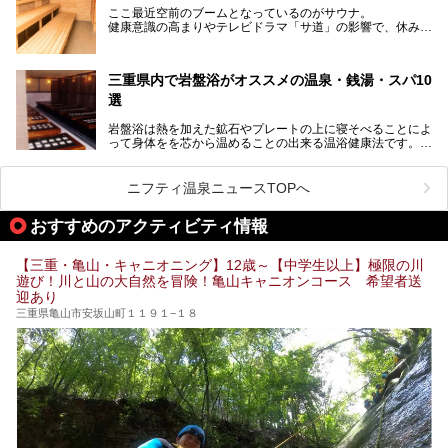
ト、松坂牛に伊勢海老……と、観光＆グルメの宝庫です。
ここ最近空前のブームとなっているのがサウナ。
東からも西からも訪れやすい三重県には、ハイクオリティな
健康意識の高まりやテレビドラマ「サ道」の影響で、休みの
スーパー銭湯がたくさん！お風呂も食事もコスパもいい、お
日には「サ活」を楽しむ人が増えています！
すすめ施設の数々をご紹介します。
そこで今回は、観光地としても人気の三重県でおすすめした
三重県内で岩盤浴がオススメの温泉・銭湯・スパ10
いサウナのある温泉や銭湯、スパをご紹介。
気軽に立ち寄れてリラックス効果の高いサウナで、日頃の疲
選
れをリフレッシュしませんか？
岩盤浴は熱を加えた鉱石やプレートの上に寝そべることによ
って身体をを芯から温めることの出来る温浴健康法です。じ
んわりと身体の内部を温めて発汗を促すことでリラックス効
果だけではなく、代謝が高まり健康や美容にも良い影響が期
待できます。今回はそんな岩盤浴にこだわった、三重県内の
ニフティ温泉ニュースTOPへ
オススメ温泉・銭湯・スパ10ヶ所を紹介させていただきま
す。
おすすめのアクティビティ情報
【三重・亀山・キャニオニング】12歳～【中学生以上】極限の川
遊び！川と山の大自然を冒険！亀山キャニオンコース 希望者送
迎あり
三重県亀山市安坂山町１１９１−１８