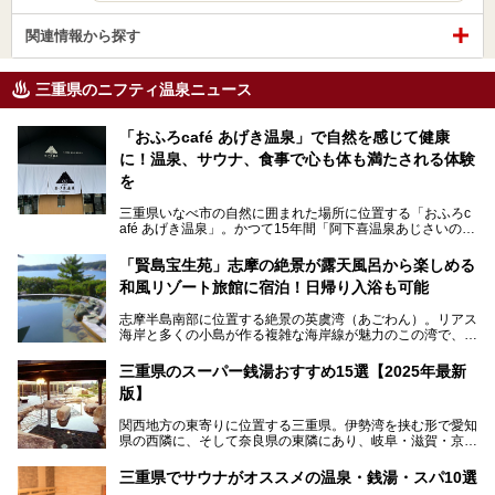
関連情報から探す
三重県のニフティ温泉ニュース
「おふろcafé あげき温泉」で自然を感じて健康
に！温泉、サウナ、食事で心も体も満たされる体験
を
三重県いなべ市の自然に囲まれた場所に位置する「おふろc
afé あげき温泉」。かつて15年間「阿下喜温泉あじさいの
里」として親しまれてきた施設が、温泉、サウナ、食事、宿
泊が楽しめる施設として2024年4月に新しく生まれ変わりま
「賢島宝生苑」志摩の絶景が露天風呂から楽しめる
した！
和風リゾート旅館に宿泊！日帰り入浴も可能
三重県在住で温泉・サウナ好きな私もずっと行きたいと思っ
志摩半島南部に位置する絶景の英虞湾（あごわん）。リアス
ていた施設……。今回は、地元の方から観光客まで楽しめる
海岸と多くの小島が作る複雑な海岸線が魅力のこの湾で、最
「おふろcafé あげき温泉」をじっくりご紹介していきま
大の島である賢島の景勝地に建ち、お部屋からも露天風呂か
す。
らも英虞湾が一望できる人気の旅館「賢島宝生苑（かしこじ
三重県のスーパー銭湯おすすめ15選【2025年最新
まほうじょうえん）」をご紹介します。日帰り入浴もできま
版】
すよ！
関西地方の東寄りに位置する三重県。伊勢湾を挟む形で愛知
───
県の西隣に、そして奈良県の東隣にあり、岐阜・滋賀・京
提供元：賢島宝生苑【PR】
都・和歌山の各県とも接しています。
この記事は賢島宝生苑のPR記事です。
伊勢神宮を擁する伊勢志摩や、世界遺産に登録された熊野古
三重県でサウナがオススメの温泉・銭湯・スパ10選
道をはじめ、鳥羽水族館、忍者の里・伊賀、鈴鹿サーキッ