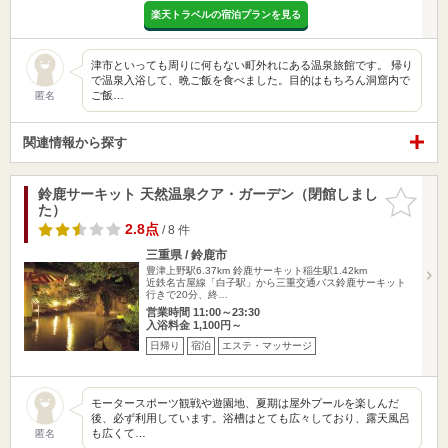
楽天トラベルの宿泊プランを見る
津市といっても周りに何もない町外れにある温泉旅館です。 帰り
で温泉入浴して、晩ご飯を食べました。目的はもちろん洞窟内で
ご飯…
匿名
関連情報から探す
鈴鹿サーキット 天然温泉クア・ガーデン（閉館しまし
お気に入
た）
りに追加
2.8点
/ 8 件
三重県 / 鈴鹿市
豊津上野駅6.37km
鈴鹿サーキット稲生駅1.42km
近鉄名古屋線「白子駅」から三重交通バス鈴鹿サーキット
行きで20分、終…
営業時間 11:00～23:30
入浴料金 1,100円～
日帰り
宿泊
エステ・マッサージ
モータースポーツ観戦や遊園地、夏期は屋外プールを楽しんだ
後、必ず利用しています。浴槽はとても広々しており、露天風呂
も広くて…
匿名