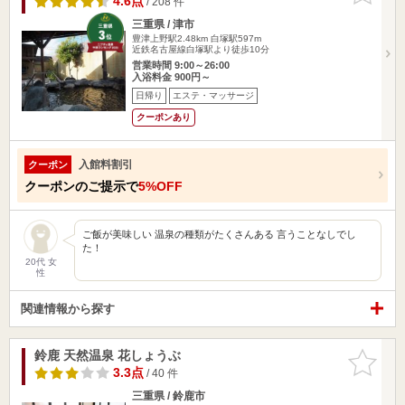
4.6点
/ 208 件
三重県 / 津市
豊津上野駅2.48km
白塚駅597m
近鉄名古屋線白塚駅より徒歩10分
営業時間 9:00～26:00
入浴料金 900円～
日帰り
エステ・マッサージ
クーポンあり
入館料割引
クーポン
クーポンのご提示で
5%OFF
ご飯が美味しい 温泉の種類がたくさんある 言うことなしでし
た！
20代 女
性
関連情報から探す
鈴鹿 天然温泉 花しょうぶ
お気に入
りに追加
3.3点
/ 40 件
三重県 / 鈴鹿市