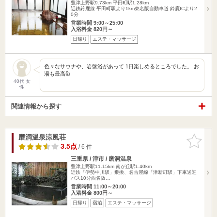
豊津上野駅9.73km
平田町駅1.28km
近鉄鈴鹿線 平田町駅より1km東名阪自動車道 鈴鹿ICより2
0分
営業時間 9:00～25:00
入浴料金 820円～
日帰り
エステ・マッサージ
色々なサウナや、岩盤浴があって 1日楽しめるところでした。 お
湯も最高👍
40代 女
性
関連情報から探す
磨洞温泉涼風荘
お気に入
りに追加
3.5点
/ 6 件
三重県 / 津市 / 磨洞温泉
豊津上野駅11.15km
南が丘駅1.40km
近鉄「伊勢中川駅」乗換、名古屋線「津新町駅」下車送迎
バス10分西名阪…
営業時間 11:00～20:00
入浴料金 800円～
日帰り
宿泊
エステ・マッサージ