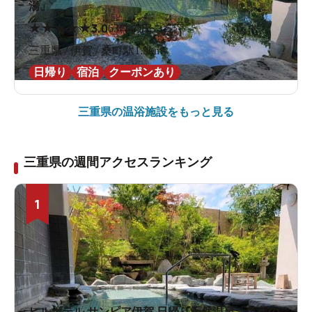
湯」
★
★
★
★
★
3.0
63件の口コミ
三重県 / 伊賀 / 桑町駅1.9km
日帰り
宿泊
クーポンあり
三重県の
温浴施設をもっと見る
三重県の週間アクセスランキング
1
ヒルホテル サンピア伊賀 日帰り天然温泉「芭蕉の