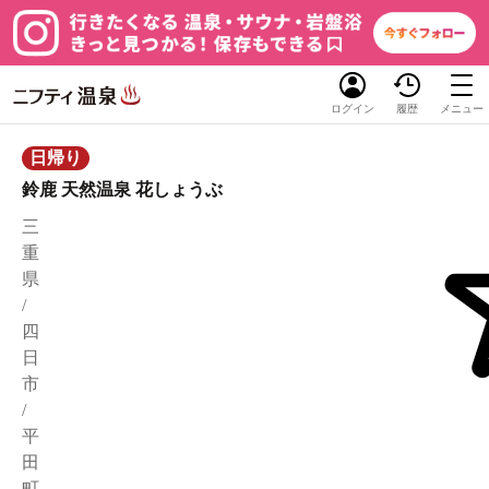
ログイン
履歴
メニュー
日帰り
鈴鹿 天然温泉 花しょうぶ
三
重
県
/
四
日
市
/
平
田
町