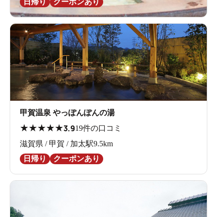
日帰り
クーポンあり
甲賀温泉 やっぽんぽんの湯
★
★
★
★
★
3.9
19件の口コミ
滋賀県 / 甲賀 / 加太駅9.5km
日帰り
クーポンあり