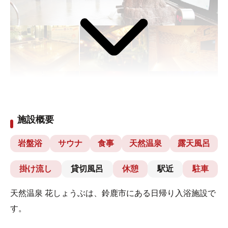
施設概要
岩盤浴
サウナ
食事
天然温泉
露天風呂
掛け流し
貸切風呂
休憩
駅近
駐車
天然温泉 花しょうぶは、鈴鹿市にある日帰り入浴施設で
す。