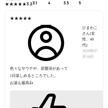
3.1
4
3.5
5
3.2
★
★
★
★
★
★
★
★
★
★
ひまわこ
さん(
女
性
、
40
代
)
2026年07
月16日
色々なサウナや、岩盤浴があって
1日楽しめるところでした。
お湯も最高👍