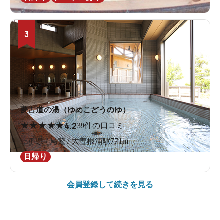
3
夢古道の湯（ゆめこどうのゆ）
★
★
★
★
★
4.2
39件の口コミ
三重県 / 尾鷲 / 大曽根浦駅771m
日帰り
会員登録して続きを見る