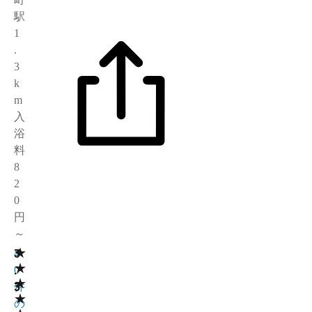
駅
1
.
3
k
m
入
浴
料
8
2
0
円
～
★
3
4
★
.
0
★
3
件
★
の