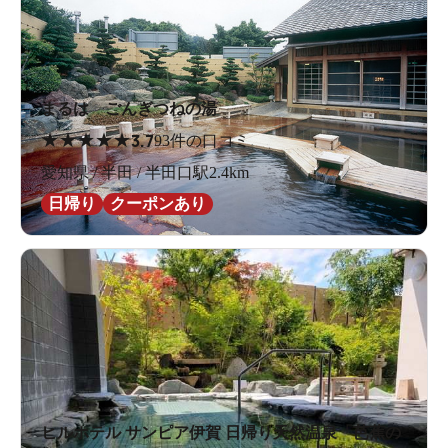
まるは ごんぎつねの湯
★
★
★
★
★
3.7
93件の口コミ
愛知県 / 半田 / 半田口駅2.4km
日帰り
クーポンあり
ヒルホテル サンピア伊賀 日帰り天然温泉「芭蕉の