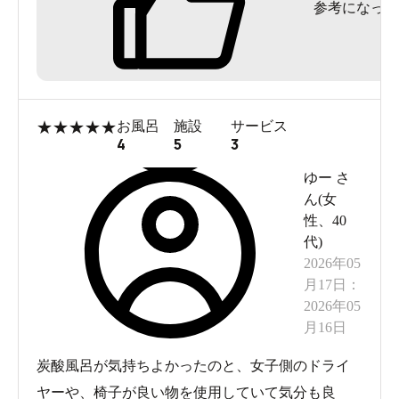
参考になった
★
★
★
★
★
お風呂
施設
サービス
4
5
3
ゆー
さ
ん(
女
性
、
40
代
)
2026年05
月17日
：
2026年05
月16日
炭酸風呂が気持ちよかったのと、女子側のドライ
ヤーや、椅子が良い物を使用していて気分も良