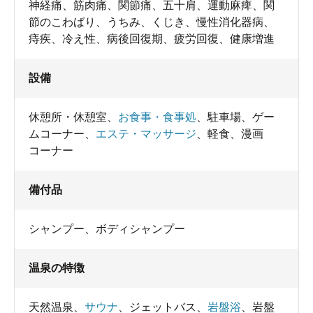
神経痛、筋肉痛、関節痛、五十肩、運動麻痺、関
節のこわばり、うちみ、くじき、慢性消化器病、
痔疾、冷え性、病後回復期、疲労回復、健康増進
設備
休憩所・休憩室
、
お食事・食事処
、
駐車場
、
ゲー
ムコーナー
、
エステ・マッサージ
、
軽食
、
漫画
コーナー
備付品
シャンプー
、
ボディシャンプー
温泉の特徴
天然温泉
、
サウナ
、
ジェットバス
、
岩盤浴
、
岩盤