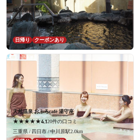
極楽湯 津店
★
★
★
★
★
4.6
208件の口コミ
三重県 / 津 (三重) / 白塚駅595m
日帰り
クーポンあり
天然温泉 おふろcafé 湯守座
★
★
★
★
★
4.1
20件の口コミ
三重県 / 四日市 / 中川原駅2.0km