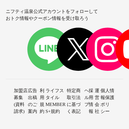
ニフティ温泉公式アカウントをフォローして
おトク情報やクーポン情報を受け取ろう
加盟店
広告
利
ライフス
特定商
ヘ
採
運
個人情
募集
出稿
用
タイル
取引法
ル
用
営
報保護
(資料
のご
規
MEMBER
に基づ
プ
情
会
ポリ
請求)
案内
約
S+規約
く表記
報
社
シー