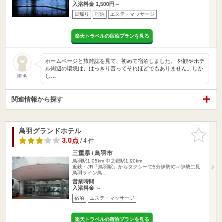
入浴料金 1,500円～
日帰り
宿泊
エステ・マッサージ
楽天トラベルの宿泊プランを見る
ホームページと旅雑誌を見て、初めて宿泊しました。 外観やホテ
ル周辺の環境は、はっきり言ってそれほどでもありません。しか
し…
匿名
関連情報から探す
鳥羽グランドホテル
お気に入
りに追加
3.0点
/ 4 件
三重県 / 鳥羽市
鳥羽駅1.05km
中之郷駅1.90km
近鉄・JR「鳥羽駅」からタクシーで5分伊勢IC～伊勢二見
鳥羽ライン鳥…
営業時間
入浴料金 ～
宿泊
エステ・マッサージ
楽天トラベルの宿泊プランを見る