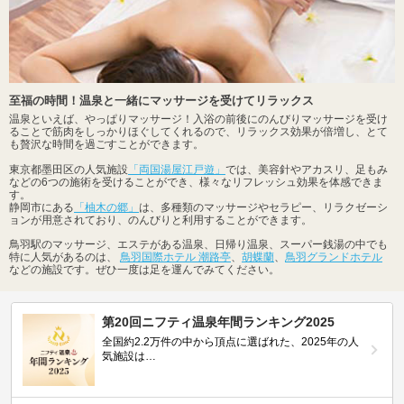
至福の時間！温泉と一緒にマッサージを受けてリラックス
温泉といえば、やっぱりマッサージ！入浴の前後にのんびりマッサージを受け
ることで筋肉をしっかりほぐしてくれるので、リラックス効果が倍増し、とて
も贅沢な時間を過ごすことができます。
東京都墨田区の人気施設
「両国湯屋江戸遊」
では、美容針やアカスリ、足もみ
などの6つの施術を受けることができ、様々なリフレッシュ効果を体感できま
す。
静岡市にある
「柚木の郷」
は、多種類のマッサージやセラピー、リラクゼーシ
ョンが用意されており、のんびりと利用することができます。
鳥羽駅のマッサージ、エステがある温泉、日帰り温泉、スーパー銭湯の中でも
特に人気があるのは、
鳥羽国際ホテル 潮路亭
、
胡蝶蘭
、
鳥羽グランドホテル
などの施設です。ぜひ一度は足を運んでみてください。
第20回ニフティ温泉年間ランキング2025
全国約2.2万件の中から頂点に選ばれた、2025年の人
気施設は…