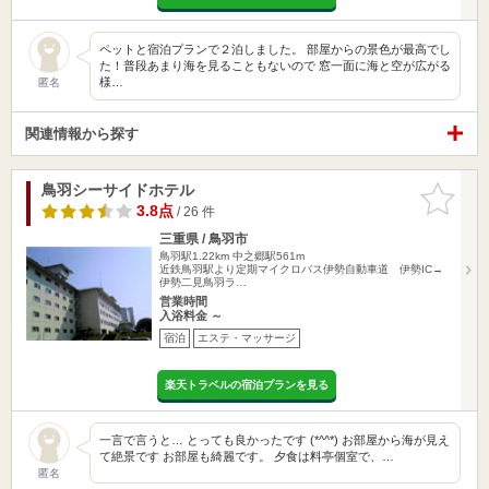
ペットと宿泊プランで２泊しました。 部屋からの景色が最高でし
た！普段あまり海を見ることもないので 窓一面に海と空が広がる
様…
匿名
関連情報から探す
鳥羽シーサイドホテル
お気に入
りに追加
3.8点
/ 26 件
三重県 / 鳥羽市
鳥羽駅1.22km
中之郷駅561m
近鉄鳥羽駅より定期マイクロバス伊勢自動車道 伊勢IC→
伊勢二見鳥羽ラ…
営業時間
入浴料金 ～
宿泊
エステ・マッサージ
楽天トラベルの宿泊プランを見る
一言で言うと… とっても良かったです (*^^*) お部屋から海が見え
て絶景です お部屋も綺麗です。 夕食は料亭個室で、…
匿名