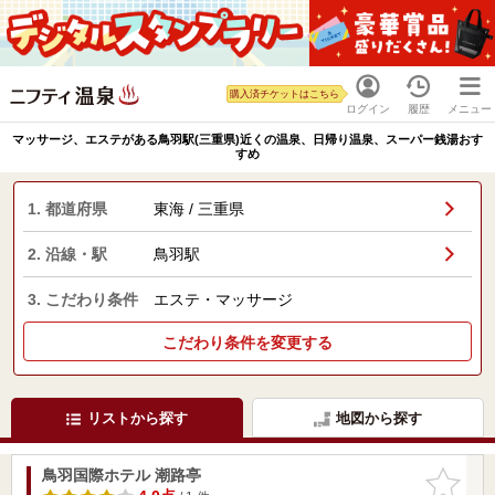
購入済チケットはこちら
ログイン
履歴
メニュー
マッサージ、エステがある鳥羽駅(三重県)近くの温泉、日帰り温泉、スーパー銭湯おす
すめ
1. 都道府県
東海 / 三重県
2. 沿線・駅
鳥羽駅
3. こだわり条件
エステ・マッサージ
こだわり条件を変更する
リストから探す
地図から探す
鳥羽国際ホテル 潮路亭
お気に入
りに追加