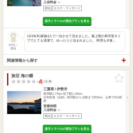
入浴料金 ～
宿泊
エステ・マッサージ
楽天トラベルの宿泊プランを見る
12/19(木)家族4人で一泊させて頂きました。最上階の和洋室タイ
プでとても清潔で、ゆったりと泊まれました。 料理も夕食…
50代～
男性
関連情報から探す
旅荘 海の蝶
お気に入
りに追加
-点
/ 0 件
三重県 / 伊勢市
鳥羽駅2.75km
松下駅1.36km
日本鉄道（近鉄）鳥羽駅から当館まで約5km、お車で8分程
度
営業時間
入浴料金 ～
宿泊
エステ・マッサージ
楽天トラベルの宿泊プランを見る