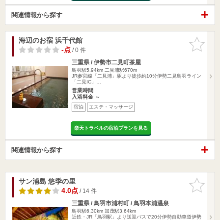
関連情報から探す
海辺のお宿 浜千代館
お気に入
りに追加
-点
/ 0 件
三重県 / 伊勢市二見町茶屋
鳥羽駅5.94km
二見浦駅670m
JR参宮線「二見浦」駅より徒歩約10分伊勢二見鳥羽ライン
「二見IC」…
営業時間
入浴料金 ～
宿泊
エステ・マッサージ
楽天トラベルの宿泊プランを見る
関連情報から探す
サン浦島 悠季の里
お気に入
りに追加
4.0点
/ 14 件
三重県 / 鳥羽市浦村町 / 鳥羽本浦温泉
鳥羽駅6.30km
加茂駅3.64km
近鉄・JR「鳥羽駅」より送迎バスで20分伊勢自動車道伊勢