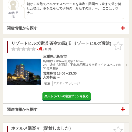
朝から家族でパルケエスパーニャを満喫！閉園の17時まで遊び倒
した後は、車を走らせて伊勢の「みたすの湯」へ。 ここはサウ
ナ…
30代 男
性
関連情報から探す
リゾートヒルズ豊浜 蒼空の風(旧 リゾートヒルズ豊浜)
お気に入
りに追加
-点
/ 0 件
三重県 / 鳥羽市
鳥羽駅12.03km
松尾駅7.60km
JR・近鉄「鳥羽駅」下車,鳥羽駅より当館マイクロバスで約
30分東名阪…
営業時間 15:00～23:30
入浴料金 ～
宿泊
エステ・マッサージ
楽天トラベルの宿泊プランを見る
関連情報から探す
ホテルメ湯楽々（閉館しました）
お気に入