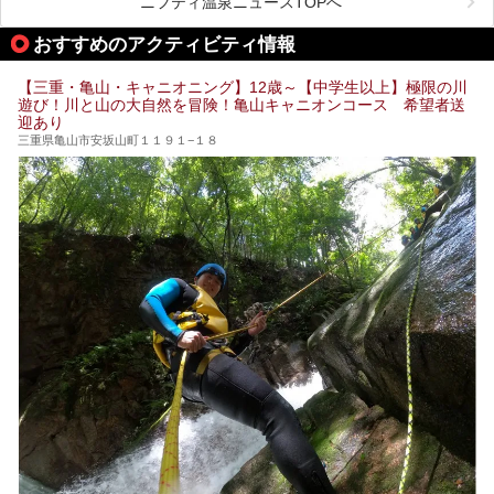
ニフティ温泉ニュースTOPへ
オススメ温泉・銭湯・スパ10ヶ所を紹介させていただきま
す。
おすすめのアクティビティ情報
【三重・亀山・キャニオニング】12歳～【中学生以上】極限の川
遊び！川と山の大自然を冒険！亀山キャニオンコース 希望者送
迎あり
三重県亀山市安坂山町１１９１−１８