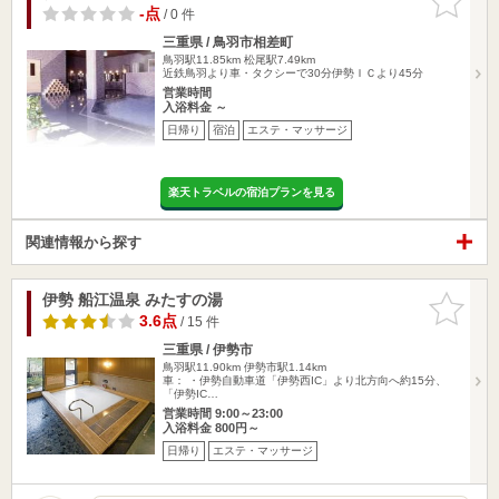
りに追加
-点
/ 0 件
三重県 / 鳥羽市相差町
鳥羽駅11.85km
松尾駅7.49km
近鉄鳥羽より車・タクシーで30分伊勢ＩＣより45分
営業時間
入浴料金 ～
日帰り
宿泊
エステ・マッサージ
楽天トラベルの宿泊プランを見る
関連情報から探す
伊勢 船江温泉 みたすの湯
お気に入
りに追加
3.6点
/ 15 件
三重県 / 伊勢市
鳥羽駅11.90km
伊勢市駅1.14km
車： ・伊勢自動車道「伊勢西IC」より北方向へ約15分、
「伊勢IC…
営業時間 9:00～23:00
入浴料金 800円～
日帰り
エステ・マッサージ