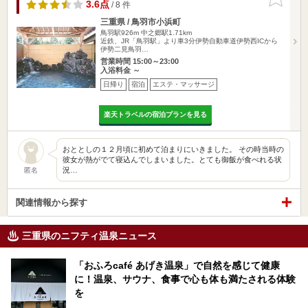
りに追加
3.6点
/ 8 件
三重県 / 鳥羽市小浜町
鳥羽駅926m
中之郷駅1.71km
近鉄、JR「鳥羽駅」より車3分伊勢自動車道伊勢西ICから
伊勢二見鳥羽…
営業時間 15:00～23:00
入浴料金 ～
日帰り
宿泊
エステ・マッサージ
楽天トラベルの宿泊プランを見る
おととしの１２月頃に初めて泊まりにいきました。 その時当時の
彼女が熱がでて寝込んでしまいました。とても御飯が食べれる状
況…
匿名
関連情報から探す
三重県のニフティ温泉ニュース
「おふろcafé あげき温泉」で自然を感じて健康
に！温泉、サウナ、食事で心も体も満たされる体験
を