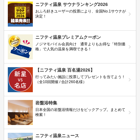
ニフティ温泉 サウナランキング2026
おふろ好きユーザーの投票により、全国No.1サウナが
決定！
ニフティ温泉プレミアムクーポン
ノジマモバイル会員向け 通常よりもお得な「特別価
格」で人気の温泉を満喫できる！
【ニフティ温泉 百名湯2026】
行ってみたい施設に投票してプレゼントを当てよう！
（全10回開催 / 合計260名様）
岩盤浴特集
日本全国の岩盤浴情報だけをピックアップ。まとめて
検索！
ニフティ温泉ニュース