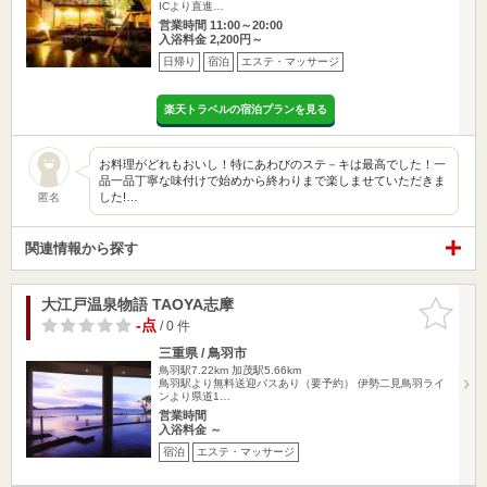
ICより直進…
営業時間 11:00～20:00
入浴料金 2,200円～
日帰り
宿泊
エステ・マッサージ
楽天トラベルの宿泊プランを見る
お料理がどれもおいし！特にあわびのステ－キは最高でした！一
品一品丁寧な味付けで始めから終わりまで楽しませていただきま
した!…
匿名
関連情報から探す
大江戸温泉物語 TAOYA志摩
お気に入
りに追加
-点
/ 0 件
三重県 / 鳥羽市
鳥羽駅7.22km
加茂駅5.66km
鳥羽駅より無料送迎バスあり（要予約） 伊勢二見鳥羽ライ
ンより県道1…
営業時間
入浴料金 ～
宿泊
エステ・マッサージ