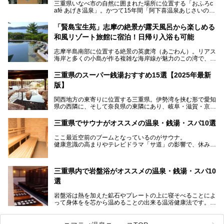
三重県いなべ市の自然に囲まれた場所に位置する「おふろc
afé あげき温泉」。かつて15年間「阿下喜温泉あじさいの
里」として親しまれてきた施設が、温泉、サウナ、食事、宿
泊が楽しめる施設として2024年4月に新しく生まれ変わりま
「賢島宝生苑」志摩の絶景が露天風呂から楽しめる
した！
和風リゾート旅館に宿泊！日帰り入浴も可能
三重県在住で温泉・サウナ好きな私もずっと行きたいと思っ
志摩半島南部に位置する絶景の英虞湾（あごわん）。リアス
ていた施設……。今回は、地元の方から観光客まで楽しめる
海岸と多くの小島が作る複雑な海岸線が魅力のこの湾で、最
「おふろcafé あげき温泉」をじっくりご紹介していきま
大の島である賢島の景勝地に建ち、お部屋からも露天風呂か
す。
らも英虞湾が一望できる人気の旅館「賢島宝生苑（かしこじ
三重県のスーパー銭湯おすすめ15選【2025年最新
まほうじょうえん）」をご紹介します。日帰り入浴もできま
版】
すよ！
関西地方の東寄りに位置する三重県。伊勢湾を挟む形で愛知
───
県の西隣に、そして奈良県の東隣にあり、岐阜・滋賀・京
提供元：賢島宝生苑【PR】
都・和歌山の各県とも接しています。
この記事は賢島宝生苑のPR記事です。
伊勢神宮を擁する伊勢志摩や、世界遺産に登録された熊野古
三重県でサウナがオススメの温泉・銭湯・スパ10選
道をはじめ、鳥羽水族館、忍者の里・伊賀、鈴鹿サーキッ
ト、松坂牛に伊勢海老……と、観光＆グルメの宝庫です。
ここ最近空前のブームとなっているのがサウナ。
東からも西からも訪れやすい三重県には、ハイクオリティな
健康意識の高まりやテレビドラマ「サ道」の影響で、休みの
スーパー銭湯がたくさん！お風呂も食事もコスパもいい、お
日には「サ活」を楽しむ人が増えています！
すすめ施設の数々をご紹介します。
そこで今回は、観光地としても人気の三重県でおすすめした
三重県内で岩盤浴がオススメの温泉・銭湯・スパ10
いサウナのある温泉や銭湯、スパをご紹介。
気軽に立ち寄れてリラックス効果の高いサウナで、日頃の疲
選
れをリフレッシュしませんか？
岩盤浴は熱を加えた鉱石やプレートの上に寝そべることによ
って身体をを芯から温めることの出来る温浴健康法です。じ
んわりと身体の内部を温めて発汗を促すことでリラックス効
果だけではなく、代謝が高まり健康や美容にも良い影響が期
待できます。今回はそんな岩盤浴にこだわった、三重県内の