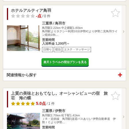
ホテルアルティア鳥羽
お気に入
りに追加
-点
/ 0 件
三重県 / 鳥羽市
鳥羽駅2.22km
中之郷駅1.60km
鳥羽駅よりタクシー利用10分伊勢ICより伊勢二見鳥羽ライ
ン経由18k…
営業時間
入浴料金 1,200円～
日帰り
宿泊
エステ・マッサージ
楽天トラベルの宿泊プランを見る
関連情報から探す
上質の美味とおもてなし。オーシャンビューの宿 旅
お気に入
荘 海の蝶
りに追加
5.0点
/ 1 件
三重県 / 伊勢市
鳥羽駅2.70km
松下駅1.41km
ＪＲ・近鉄線 鳥羽駅(送迎バスあり)／伊勢自動車道 伊
勢ＩＣより伊勢…
営業時間