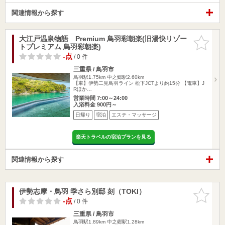
関連情報から探す
大江戸温泉物語 Premium 鳥羽彩朝楽(旧湯快リゾー
お気に入
トプレミアム 鳥羽彩朝楽)
りに追加
-点
/ 0 件
三重県 / 鳥羽市
鳥羽駅1.75km
中之郷駅2.60km
【車】伊勢二見鳥羽ライン 松下JCTより約15分 【電車】J
Rほか…
営業時間 7:00～24:00
入浴料金 900円～
日帰り
宿泊
エステ・マッサージ
楽天トラベルの宿泊プランを見る
関連情報から探す
伊勢志摩・鳥羽 季さら別邸 刻（TOKI）
お気に入
りに追加
-点
/ 0 件
三重県 / 鳥羽市
鳥羽駅1.89km
中之郷駅1.28km