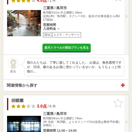
4.0点
/ 1 件
三重県 / 鳥羽市
鳥羽駅531m
中之郷駅1.38km
近鉄(JR)「鳥羽駅」タクシー3分、徒歩15分東名阪から関J
CT経由…
営業時間
入浴料金 ～
宿泊
エステ・マッサージ
楽天トラベルの宿泊プランを見る
宿の人たちは、丁寧に接してくれました。 お湯は、無色透明です
が、日頃、癖のあるお湯に浸かっているせいか、もうちょっと特
徴の…
匿名
関連情報から探す
胡蝶蘭
お気に入
りに追加
3.0点
/ 6 件
三重県 / 鳥羽市
鳥羽駅981m
中之郷駅1.79km
JR･近鉄「鳥羽駅」よりタクシーで5分(送迎は事前予約要)
伊勢IC～…
営業時間 11:00～14:00