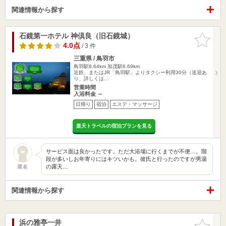
関連情報から探す
石鏡第一ホテル 神倶良（旧石鏡城）
お気に入
りに追加
4.0点
/ 3 件
三重県 / 鳥羽市
鳥羽駅8.64km
加茂駅6.69km
近鉄、またはJR「鳥羽駅」よりタクシー利用30分（送迎あ
り、詳しくは…
営業時間
入浴料金 ～
日帰り
宿泊
エステ・マッサージ
楽天トラベルの宿泊プランを見る
サービス面は良かったです。ただ大浴場に行くまでが不便…。階
段が多いしお年寄りにはキツいかも。彼氏と行ったのですが男湯
の露天…
匿名
関連情報から探す
浜の雅亭一井
お気に入