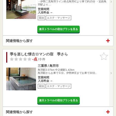
・伊勢二見鳥羽ライン終点鳥羽ICより車で約15分 ・近鉄鳥
羽駅より…
営業時間
入浴料金 ～
宿泊
エステ・マッサージ
楽天トラベルの宿泊プランを見る
関連情報から探す
季を楽しむ懐古ロマンの宿 季さら
お気に入
りに追加
-点
/ 0 件
三重県 / 鳥羽市
鳥羽駅2.07km
中之郷駅1.42km
鳥羽駅からお車で６分。伊勢神宮までお車で30分。
営業時間
入浴料金 ～
宿泊
エステ・マッサージ
楽天トラベルの宿泊プランを見る
関連情報から探す