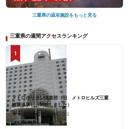
三重県の
温浴施設をもっと見る
三重県の週間アクセスランキング
1
メトロポリタン倶楽部（旧 メトロヒルズ三重
嬉野温泉）（閉館しました）
★
★
★
★
★
2.8
9件の口コミ
三重県 / 松阪 / 井関駅2.9km