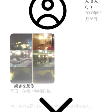
ん
さん
(
、
)
2008年02
月26日
続きを見る
平日、午後７時頃到着。
ホテルの玄関口を入ってすぐに券売機があり。