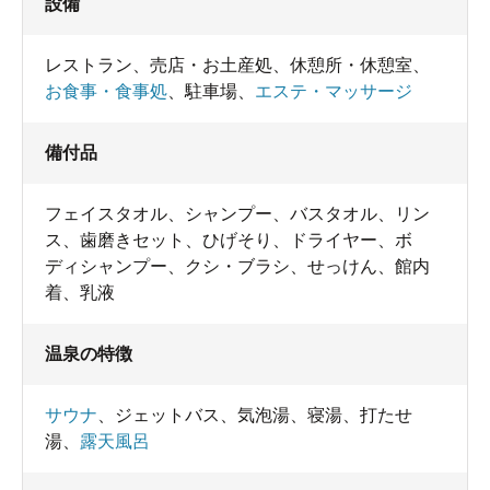
設備
レストラン
、
売店・お土産処
、
休憩所・休憩室
、
お食事・食事処
、
駐車場
、
エステ・マッサージ
備付品
フェイスタオル
、
シャンプー
、
バスタオル
、
リン
ス
、
歯磨きセット
、
ひげそり
、
ドライヤー
、
ボ
ディシャンプー
、
クシ・ブラシ
、
せっけん
、
館内
着
、
乳液
温泉の特徴
サウナ
、
ジェットバス
、
気泡湯
、
寝湯
、
打たせ
湯
、
露天風呂