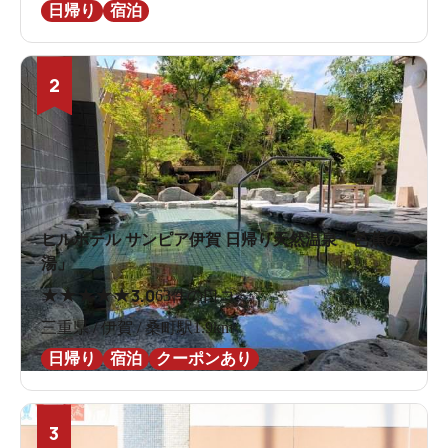
日帰り
宿泊
2
ヒルホテル サンピア伊賀 日帰り天然温泉「芭蕉の
湯」
★
★
★
★
★
3.0
63件の口コミ
三重県 / 伊賀 / 桑町駅1.9km
日帰り
宿泊
クーポンあり
3