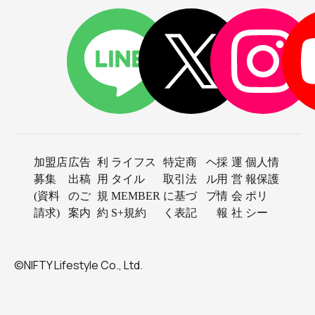
加盟店
広告
利
ライフス
特定商
ヘ
採
運
個人情
募集
出稿
用
タイル
取引法
ル
用
営
報保護
(資料
のご
規
MEMBER
に基づ
プ
情
会
ポリ
請求)
案内
約
S+規約
く表記
報
社
シー
©NIFTY Lifestyle Co., Ltd.