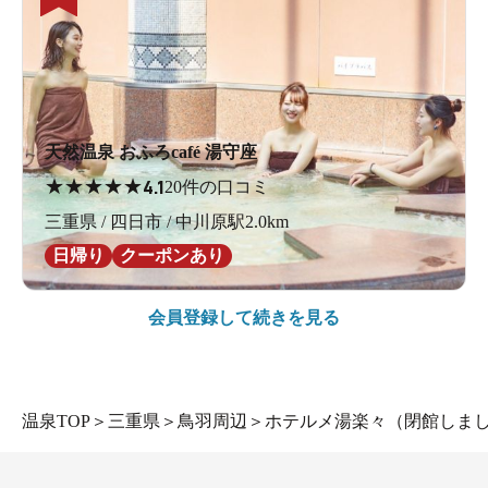
天然温泉 おふろcafé 湯守座
★
★
★
★
★
4.1
20件の口コミ
三重県 / 四日市 / 中川原駅2.0km
日帰り
クーポンあり
会員登録して続きを見る
温泉TOP
＞
三重県
＞
鳥羽周辺
＞
ホテルメ湯楽々（閉館しま