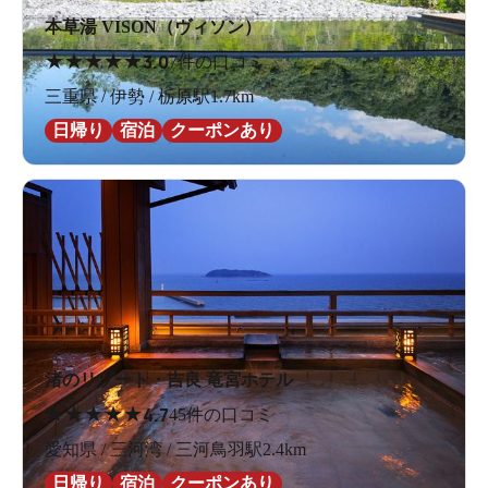
本草湯 VISON（ヴィソン）
★
★
★
★
★
3.0
7件の口コミ
三重県 / 伊勢 / 栃原駅1.7km
日帰り
宿泊
クーポンあり
渚のリゾート・吉良 竜宮ホテル
★
★
★
★
★
4.7
45件の口コミ
愛知県 / 三河湾 / 三河鳥羽駅2.4km
日帰り
宿泊
クーポンあり