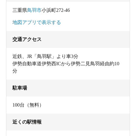
い。
三重県
鳥羽市
小浜町272-46
地図アプリで表示する
源泉名 鳥羽小浜温泉／あわらぎの湯
アルカリ性単純温泉（低張性アルカリ性高温泉）
交通アクセス
pH 8.8、[源泉] 43.5℃（気温18.5℃）、勇出量
150L/m
近鉄、JR「鳥羽駅」より車3分
1.9 x10-10Ci/kg(0.52M･E/kg)
伊勢自動車道伊勢西ICから伊勢二見鳥羽経由約10
Li 0.1、Na 93.0、K 2.6、Mg 1.2、Ca 5.2、
分
F 6.8、Cl 35.0、SO4 7.2、HPO4 0.4、HCO3 162.3、
CO3 7.8、
駐車場
メタケイ酸 17.4、メタホウ酸 24.7、
溶存物質 0.36g/kg、成分総計 0.36g/kg、
100台（無料）
平成9年7月17日
近くの駅情報
温泉の利用状況を示す掲示はありませんでした。