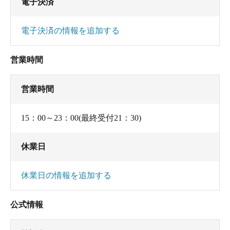
電子決済
のようなうたせ湯。
エアロゾルを避けたく泡が出ていないところで普
電子決済の情報を追加する
通に浸かろうとすると場所がほとんどありませ
ん。
営業時間
露天はこのホテル周りにホテルやマンションなど
営業時間
が多く立っている為か囲いがしっかり施されてい
て眺めは良くありません。湯温は低め。
15：00～23：00(最終受付21：30)
温泉自体は、弱いながらはっきりとしたヌルヌ
休業日
ル。
でもアルカリ度もそれほど高くも無く、HCO3もそ
休業日の情報を追加する
れほど高くないアルカリ単純泉で、なぜこのよう
公式情報
なヌルヌルの状態が出るのが少々不思議。分析書
の内容が古くなっているのかも。