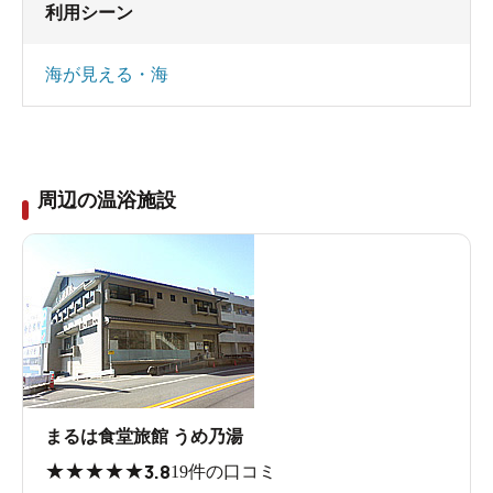
利用シーン
海が見える・海
周辺の温浴施設
まるは食堂旅館 うめ乃湯
★
★
★
★
★
3.8
19件の口コミ