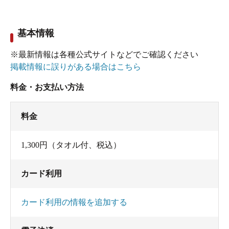
いっぱいにいろいろな浴槽があるので手狭な印
象。
基本情報
サウナは表示92℃前後で体感的には普通。結構乾
※最新情報は各種公式サイトなどでご確認ください
燥しているようで、喉や鼻の中が渇いてくる感じ
掲載情報に誤りがある場合はこちら
がします。
料金・お支払い方法
10人程度（腰掛ける所は2段）の広さ。
時計無し、砂時計も無しです。無音。敷物に普通
料金
のタオルが使ってあって重みがないので、自分が
入ったときはくしゃくしゃ状態でした。
1,300円（タオル付、税込）
水風呂は広め。6人ほど。
ウォータークーラーは無し。
カード利用
カード利用の情報を追加する
あと内湯浴槽はジェット付きの寝湯、バイブラ、
１ｍほどの深い浴槽、ボタンを押すと作動する滝