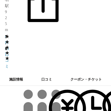
駅
9
2
5
m
★
3
8
★
.
件
★
6
の
★
口
★
コ
ミ
施設情報
口コミ
クーポン・チケット