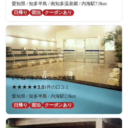
愛知県 / 知多半島 / 南知多温泉郷 / 内海駅7.9km
日帰り
宿泊
クーポンあり
いいね！ホテルレシーア南知多
★
★
★
★
★
3.0
1件の口コミ
愛知県 / 知多半島 / 内海駅2.9km
日帰り
宿泊
クーポンあり