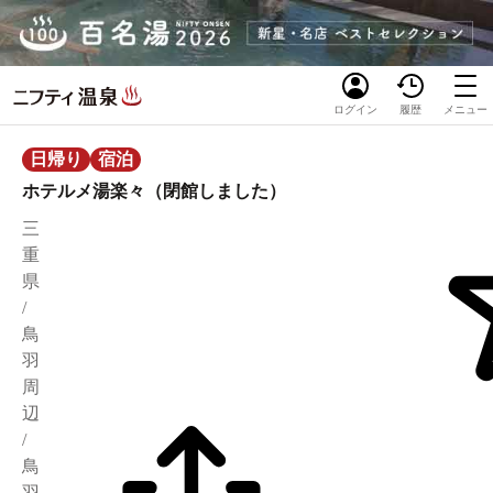
ログイン
履歴
メニュー
日帰り
宿泊
ホテルメ湯楽々（閉館しました）
三
重
県
/
鳥
羽
周
辺
/
鳥
羽