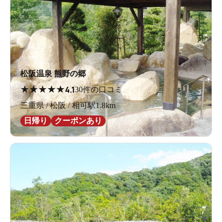
松阪温泉 熊野の郷
★
★
★
★
★
4.1
30件の口コミ
三重県 / 松阪 / 相可駅1.8km
日帰り
クーポンあり