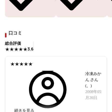
口コミ
総合評価
3.6
★
★
★
★
★
★
★
★
★
★
冷凍みか
ん
さん
(
、
)
2008年05
月26日
続きを見る