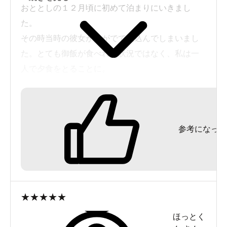
おととしの１２月頃に初めて泊まりにいきまし
た。
その時当時の彼女が熱がでて寝込んでしまいまし
た。とても御飯が食べれる状況ではなく、私は一
人で夕食をとることに。
しかし親切なおかみさんが気をきかせて、彼女の
食事を無理を言って部屋まで運んでくれました。
（最初フロントに部屋食をお願いした時は断られ
参考になった
てしまったのですが…。）
その後も彼女の体調を気遣って果物を持ってきた
り、とても親切にして頂きました。
その後体調が戻り数か月後に泊まりに行きました
が、料理はもちろん美味しくサービスも良かった
★
★
★
★
★
です。今は、その彼女と結婚したのでまた行きた
ほっとく
いと思います。（今月生まれる子供を連れて）