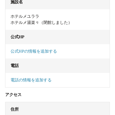
施設名
内湯の方はそれほど感じませんでしたが、露天の
湯は少々匂い有り。
ホテルメユララ
磯のような温泉の独特な匂いのような、湯がが劣
ホテルメ湯楽々（閉館しました）
化しているような・・・微妙すぎてちょっとはっ
きりしませんでした。
公式HP
訪れたとき、ピークで6名ほど。背中に刺青したも
公式HPの情報を追加する
のが数名、まぁそれはいいとしても、20代が結構
多く中でぎゃ－ぎゃ－騒がれて
電話
うるさかった。
電話の情報を追加する
あと脱衣所に灰皿が置かれているので、着替えて
いる近くで煙草をぷかぷか。禁煙にしてもらいた
アクセス
いところだが、せめて灰皿を離れたところにおい
てもらうか何なりしてもらわないと。着替える横
住所
ですぐ横で煙草を吸うのだけは勘弁してもらいた