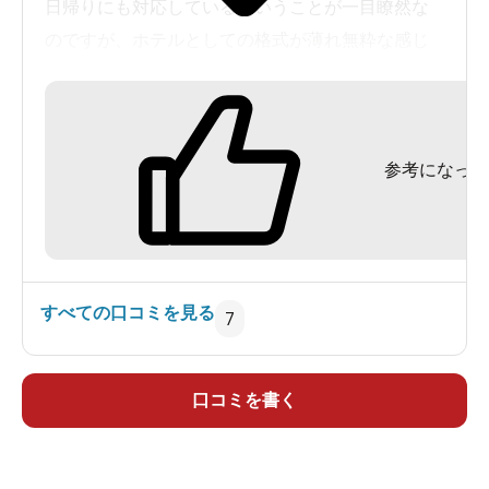
日帰りにも対応しているということが一目瞭然な
のですが、ホテルとしての格式が薄れ無粋な感じ
が。券売機を無くしてフロントの方で対応すれば
いいのに。バスタオル・タオルつきで1300円はホ
テルの日帰り入浴としても結構高いほうですね。
参考になった
100円リターン式の靴箱に靴を入れ。（脱衣所の
ロッカーはフロントの方で受け取った鍵を使いま
すのでお金は要りません）
時間が時間でしたが覇気が全体的に感じられませ
ん。接客にしても館内の雰囲気にしてもちょっと
すべての口コミを見る
7
暗いというか。
まぁこのあたり季節柄なのかもしれませんし、逆
に落ち着いた雰囲気があるともいえます。
口コミを書く
内湯浴室内はまぁまぁ広いですね。ですが、浴室