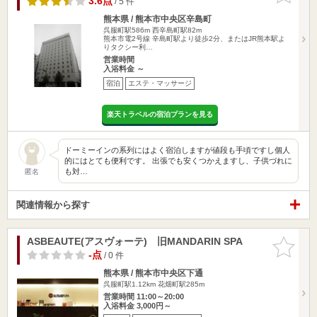
3.6点
/ 5 件
熊本県 / 熊本市中央区辛島町
呉服町駅586m
西辛島町駅82m
熊本市電2号線 辛島町駅より徒歩2分、またはJR熊本駅よ
りタクシー利…
営業時間
入浴料金 ～
宿泊
エステ・マッサージ
楽天トラベルの宿泊プランを見る
ドーミーインの系列にはよく宿泊しますが値段も手頃ですし個人
的にはとても便利です。 出張でも安くつかえますし、子供づれに
も対…
匿名
関連情報から探す
ASBEAUTE(アスヴォーテ) 旧MANDARIN SPA
お気に入
りに追加
-点
/ 0 件
熊本県 / 熊本市中央区下通
呉服町駅1.12km
花畑町駅285m
営業時間 11:00～20:00
入浴料金 3,000円～