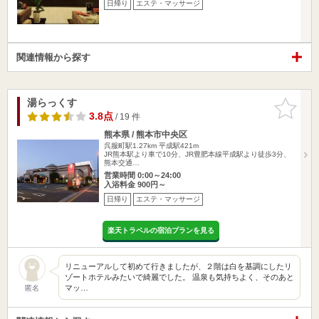
日帰り
エステ・マッサージ
関連情報から探す
湯らっくす
お気に入
りに追加
3.8点
/ 19 件
熊本県 / 熊本市中央区
呉服町駅1.27km
平成駅421m
JR熊本駅より車で10分、JR豊肥本線平成駅より徒歩3分、
熊本交通…
営業時間 0:00～24:00
入浴料金 900円～
日帰り
エステ・マッサージ
楽天トラベルの宿泊プランを見る
リニューアルして初めて行きましたが、２階は白を基調にしたリ
ゾートホテルみたいで綺麗でした。 温泉も気持ちよく、そのあと
マッ…
匿名