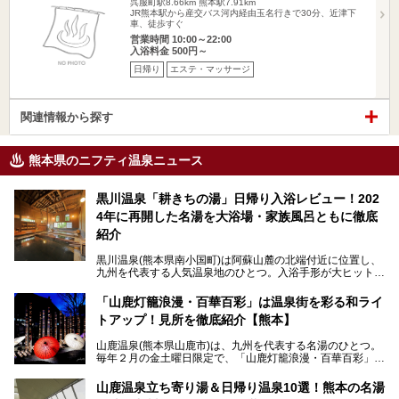
呉服町駅8.66km
熊本駅7.91km
JR熊本駅から産交バス河内経由玉名行きで30分、近津下
車、徒歩すぐ
営業時間 10:00～22:00
入浴料金 500円～
日帰り
エステ・マッサージ
関連情報から探す
熊本県のニフティ温泉ニュース
黒川温泉「耕きちの湯」日帰り入浴レビュー！202
4年に再開した名湯を大浴場・家族風呂ともに徹底
紹介
黒川温泉(熊本県南小国町)は阿蘇山麓の北端付近に位置し、
九州を代表する人気温泉地のひとつ。入浴手形が大ヒット
し、各宿の趣の異なる露天風呂をめぐることで知られていま
す。
「山鹿灯籠浪漫・百華百彩」は温泉街を彩る和ライ
トアップ！見所を徹底紹介【熊本】
中でも「耕きち(こうきち)の湯」は露天風呂を持たないもの
の、風情ある内湯を楽しめる日帰り温泉施設。自然災害によ
山鹿温泉(熊本県山鹿市)は、九州を代表する名湯のひとつ。
り一度廃業しましたが、2024年10月に営業再開。数多くの
毎年２月の金土曜日限定で、「山鹿灯籠浪漫・百華百彩」
温泉ファンに注目される名湯です。
（やまがとうろうろまん・ひゃっかひゃくさい）が開催され
ます。和傘や竹、ろうそくなどを用いて、和情緒たっぷりの
山鹿温泉立ち寄り湯＆日帰り温泉10選！熊本の名湯
ライトアップが無料で楽しめます。