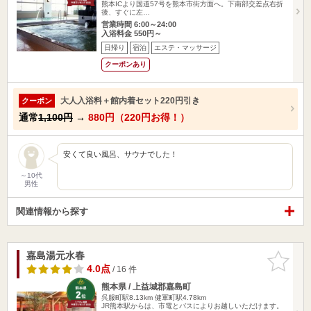
熊本ICより国道57号を熊本市街方面へ。下南部交差点右折
後、すぐに左…
営業時間 6:00～24:00
入浴料金 550円～
日帰り
宿泊
エステ・マッサージ
クーポンあり
大人入浴料＋館内着セット220円引き
クーポン
通常
1,100円
→
880円（220円お得！）
安くて良い風呂、サウナでした！
～10代
男性
関連情報から探す
嘉島湯元水春
お気に入
りに追加
4.0点
/ 16 件
熊本県 / 上益城郡嘉島町
呉服町駅8.13km
健軍町駅4.78km
JR熊本駅からは、市電とバスによりお越しいただけます。