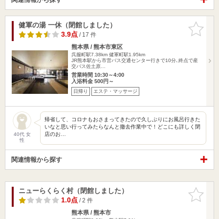
健軍の湯 一休（閉館しました）
お気に入
りに追加
3.9点
/ 17 件
熊本県 / 熊本市東区
呉服町駅7.38km
健軍町駅1.95km
JR熊本駅から市営バス交通センター行きで10分､終点で産
交バス佐土原…
営業時間 10:30～4:00
入浴料金 500円～
日帰り
エステ・マッサージ
帰省して、コロナもおさまってきたので久しぶりにお風呂行きた
いなと思い行ってみたらなんと撤去作業中で！どこにも詳しく閉
店のお…
40代 女
性
関連情報から探す
ニューらくらく村（閉館しました）
お気に入
りに追加
1.0点
/ 2 件
熊本県 / 熊本市