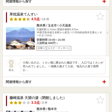
関連情報から探す
草枕温泉てんすい
お気に入
りに追加
4.5点
/ 14 件
熊本県 / 玉名市 / 小天温泉
呉服町駅11.61km
肥後伊倉駅6.87km
JR鹿児島本線玉名駅から産交バス河内経由熊本交通センタ
ー行きで20分…
営業時間 10:00～21:00
入浴料金 600円～
日帰り
エステ・マッサージ
小高い丘の上、ミカン畑に囲まれた施設です。 入口ではミカンが
売られていました。 一袋購入後さて入浴。 地元の人達で昼間
か…
匿名
関連情報から探す
藤崎温泉 天望の湯（閉館しました）
お気に入
りに追加
3.3点
/ 3 件
熊本県 / 熊本市