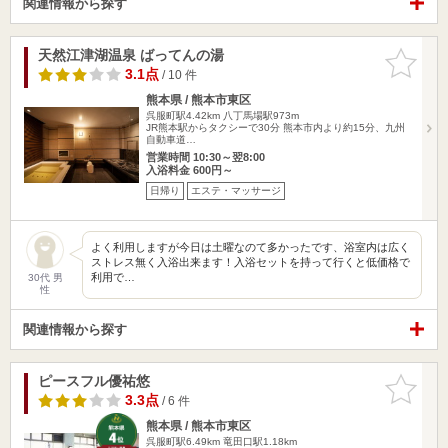
関連情報から探す
天然江津湖温泉 ばってんの湯
お気に入
りに追加
3.1点
/ 10 件
熊本県 / 熊本市東区
呉服町駅4.42km
八丁馬場駅973m
JR熊本駅からタクシーで30分 熊本市内より約15分、九州
自動車道…
営業時間 10:30～翌8:00
入浴料金 600円～
日帰り
エステ・マッサージ
よく利用しますが今日は土曜なのて多かったです、浴室内は広く
ストレス無く入浴出来ます！入浴セットを持って行くと低価格で
利用で…
30代 男
性
関連情報から探す
ピースフル優祐悠
お気に入
りに追加
3.3点
/ 6 件
熊本県 / 熊本市東区
呉服町駅6.49km
竜田口駅1.18km