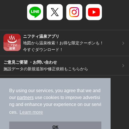
ニフティ温泉アプリ
地図から温泉検索！お得な限定クーポンも！
今すぐダウンロード！
ご意見ご要望 ・お問い合わせ
施設データの新規追加や修正依頼もこちらから
スマートフォン
/
PC
加盟店募集（資料請求）
広告出稿のご案内
By using our services, you agree that we and
our
partners
use cookies to improve advertisi
利用規約
ライフスタイルMEMBERS+規約
ng and enhance your experience on our servi
特定商取引法に基づく表記
ヘルプ
採用情報
ces.
Learn more
運営会社
個人情報保護ポリシー
©NIFTY Lifestyle Co., Ltd.
OK