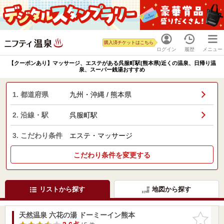
購入済チケットはこちら
ログイン
履歴
メニュー
【クーポンあり】マッサージ、エステがある呉服町駅(熊本県)近くの温泉、日帰り温
泉、スーパー銭湯おすすめ
1. 都道府県
九州・沖縄 / 熊本県
2. 沿線・駅
呉服町駅
3. こだわり条件
エステ・マッサージ
こだわり条件を変更する
リストから探す
地図から探す
天然温泉 六花の湯 ドーミーイン熊本
お気に入
りに追加