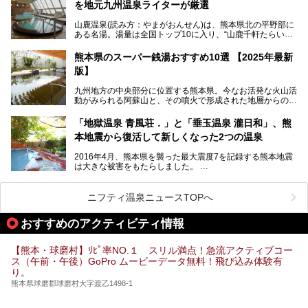
を地元九州温泉ライターが厳選
今回は再開した耕きちの湯を訪問し、全浴室(男女別大浴
2025年は、2月7～8日・14～15日・21～22日・28～3月1
場・家族風呂)を徹底紹介します！
山鹿温泉(読み方：やまがおんせん)は、熊本県北の平野部に
日、の合計8日間開催。今回は地元九州在住の筆者が、その
ある名湯。湯量は全国トップ10に入り、“山鹿千軒たらいな
見所を徹底紹介。併せて、その他イベントや立ち寄り湯も併
し”と唄われる程。また、“乙女の柔肌”とも称される柔らかな
せてご紹介します。
泉質であり、お湯の良さにも定評があります。
熊本県のスーパー銭湯おすすめ10選 【2025年最新
版】
今回は地元九州の温泉ライターの私が実際に入浴した中か
ら、山鹿温泉の旅館やホテルの立ち寄り湯・日帰り入浴施
九州地方の中央部分に位置する熊本県。今なお活発な火山活
設・家族風呂の3パターンに分類し、合計10施設を厳選して
動がみられる阿蘇山と、その噴火で形成された地層からの湧
ご紹介。ぜひ、湯めぐりの参考にして下さいね！
水が多くあることから「火の国」「水の国」とも呼ばれま
す。
「地獄温泉 青風荘．」と「垂玉温泉 瀧日和」、熊
そんな熊本県は、県内の至るところから温泉が湧いている温
本地震から復活して新しくなった2つの温泉
泉県でもあります。山鹿温泉、玉名温泉、黒川温泉、人吉温
泉など有名な温泉地だけでなく、市街地にも天然温泉が湧き
2016年4月、熊本県を襲った最大震度7を記録する熊本地震
出すスーパー銭湯が豊富です。なかでも注目のスーパー銭湯
は大きな被害をもたらしました。
をピックアップしました。
阿蘇山麓の南阿蘇村の「地獄温泉 清風荘」、そして「清風
荘」から400mほど離れた「垂玉（たるたま）温泉 山口旅
ニフティ温泉ニュースTOPへ
館」の2軒は、この地震による土砂崩れなどのために、一時
期は孤立状態に。もしかしたらこの時のニュースで、「地獄
おすすめのアクティビティ情報
温泉」と「垂玉温泉」の名前を知った人もいるかもしれませ
ん。
【熊本・球磨村】ﾘﾋﾟ率NO.１ スリル満点！急流アクティブコー
この2軒は今どうなっているのでしょうか。実は現在は「地
ス（午前・午後）GoPro ムービーデータ無料！飛び込み体験有
獄温泉 青風荘．」「垂玉温泉 瀧日和」として営業を再開し
り。
ています。2021年に現地を訪問してきましたのでレポート
します。
熊本県球磨郡球磨村大字渡乙1498-1