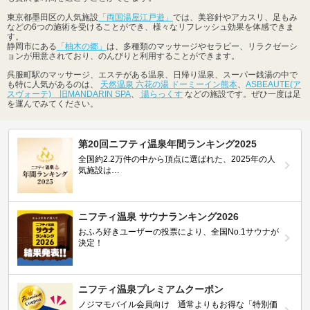
東京都墨田区の人気施設
「両国湯屋江戸遊」
では、美容針やアカスリ、足もみ
などの6つの施術を受けることができ、様々なリフレッシュ効果を体感できま
す。
静岡市にある
「柚木の郷」
は、多種類のマッサージやセラピー、リラクゼーシ
ョンが用意されており、のんびりと利用することができます。
呉服町駅のマッサージ、エステがある温泉、日帰り温泉、スーパー銭湯の中で
も特に人気があるのは、
天然温泉 六花の湯 ドーミーイン熊本
、
ASBEAUTE(ア
スヴォーテ) 旧MANDARIN SPA
、
湯らっくす
などの施設です。ぜひ一度は足
を運んでみてください。
第20回ニフティ温泉年間ランキング2025
全国約2.2万件の中から頂点に選ばれた、2025年の人
気施設は…
ニフティ温泉 サウナランキング2026
おふろ好きユーザーの投票により、全国No.1サウナが
決定！
ニフティ温泉プレミアムクーポン
ノジマモバイル会員向け 通常よりもお得な「特別価