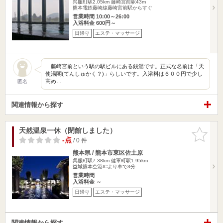
呉服町駅2.05km
藤崎宮前駅43m
熊本電鉄藤崎線藤崎宮前駅からすぐ
営業時間 10:00～26:00
入浴料金 600円～
日帰り
エステ・マッサージ
藤崎宮前という駅の駅ビルにある銭湯です。正式な名前は「天
使湯閣(てんしゅかく？)」らしいです。入浴料は６００円で少し
高め…
匿名
関連情報から探す
天然温泉一休（閉館しました）
お気に入
りに追加
-点
/ 0 件
熊本県 / 熊本市東区佐土原
呉服町駅7.38km
健軍町駅1.95km
益城熊本空港ICより車で3分
営業時間
入浴料金 ～
日帰り
エステ・マッサージ
関連情報から探す