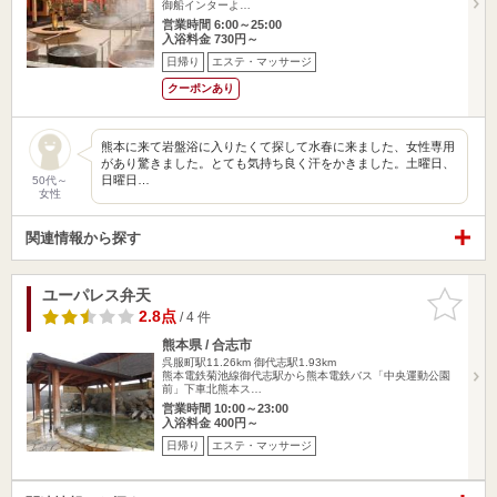
御船インターよ…
営業時間 6:00～25:00
入浴料金 730円～
日帰り
エステ・マッサージ
クーポンあり
熊本に来て岩盤浴に入りたくて探して水春に来ました、女性専用
があり驚きました。とても気持ち良く汗をかきました。土曜日、
日曜日…
50代～
女性
関連情報から探す
ユーパレス弁天
お気に入
りに追加
2.8点
/ 4 件
熊本県 / 合志市
呉服町駅11.26km
御代志駅1.93km
熊本電鉄菊池線御代志駅から熊本電鉄バス「中央運動公園
前」下車北熊本ス…
営業時間 10:00～23:00
入浴料金 400円～
日帰り
エステ・マッサージ