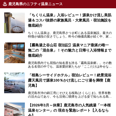
鹿児島県のニフティ温泉ニュース
「ちくりん温泉」入浴レビュー！源泉かけ流し美肌
湯＆コスパ抜群の家族風呂・大衆風呂・宿泊施設を
徹底紹介
ちくりん温泉は、鹿児島県さつま町にある温泉施設。最大の
特徴が値段の安さでしょう。昨今の物価高騰が続く中、家族
風呂1室1時間900円・大衆風呂大人1人300円、宿泊大人1人
4,000円～、と驚くべき価格を維持。
【霧島湯之谷山荘 宿泊記】温泉マニア垂涎の唯一
無二の「混合泉」！その魅力と日帰り入浴情報まで
さらに、源泉100％かけ流しのツルツル美肌湯を堪能できる
点にも注目すべき。30年以上全国の温泉を巡った筆者の経
徹底紹介
験上、穴場中の穴場と言っても決して過言ではありません。
鹿児島県内でも屈指の知名度を誇る「霧島温泉郷」。その数
今回は「ちくりん温泉」の家族風呂・大衆風呂・宿泊施設に
ある名宿の中でも、温泉愛好家たちが「ここだけは外せな
ついて、徹底レビューします！
い」と熱い視線を送るのが「霧島湯之谷山荘（以下：湯之谷
山荘）」です。
「桜島シーサイドホテル」宿泊レビュー！絶景混浴
露天風呂で源泉100％かけ流しにごり湯を満喫【鹿
最大の魅力は、ここでしか体験できない絶妙なバランスの
「自噴混合泉」。今回は、その極上の湯を心ゆくまで堪能す
児島】
べく宿泊し、実際に感じたお湯のちからと宿の魅力を詳しく
レポートします。
鹿児島市沖の錦江湾にそびえる桜島(さくらじま)。世界有数
の活火山であり、今も活発に噴煙を上げる姿で知られる島で
また、気軽に立ち寄りたい方のための「日帰り入浴情報」も
す。「桜島シーサイドホテル」は桜島の南端付近に佇むリゾ
併せて解説。温泉マニアをも唸らせる“生きたお湯”の正体に
ートホテル。最大の魅力が、錦江湾に面した絶景混浴露天風
【2026年3月～休業】鹿児島市の人気銭湯「一本桜
迫ります。
呂でしょう。源泉100％かけ流しのにごり湯は、多くの温泉
温泉センター」の 現在を緊急レポート【入るなら
ファンを魅了する存在です。
今】