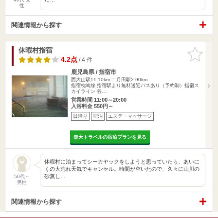
性
関連情報から探す
休暇村指宿
お気に入
りに追加
4.2点
/ 4 件
鹿児島県 / 指宿市
西大山駅11.10km
二月田駅2.90km
指宿枕崎線 指宿駅より無料送迎バスあり（予約制）指宿ス
カイライン 谷…
営業時間 11:00～20:00
入浴料金 550円～
日帰り
宿泊
エステ・マッサージ
楽天トラベルの宿泊プランを見る
休暇村に泊まってシーカヤックをしようと思っていたら、あいに
くの大荒れ天気でキャンセル。時間が空いたので、久々に山川の
砂蒸し…
50代～
男性
関連情報から探す