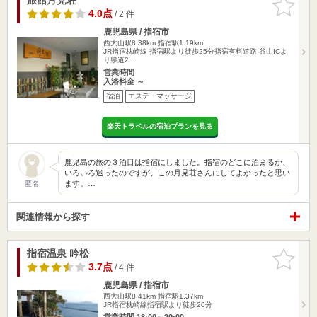
りに追加
4.0点
/ 2 件
鹿児島県 / 指宿市
西大山駅8.38km
指宿駅1.19km
JR指宿枕崎線 指宿駅より徒歩25分指宿有料道路 谷山ICよ
り県道2…
営業時間
入浴料金 ～
宿泊
エステ・マッサージ
楽天トラベルの宿泊プランを見る
鹿児島の旅の３泊目は指宿にしました。指宿のどこに泊まるか、
いろいろ迷ったのですが、この月見荘さんにしてよかったと思い
ます。…
匿名
関連情報から探す
指宿温泉 吟松
お気に入
りに追加
3.7点
/ 4 件
鹿児島県 / 指宿市
西大山駅8.41km
指宿駅1.37km
JR指宿枕崎線指宿駅より徒歩20分
営業時間 18:00～20:00