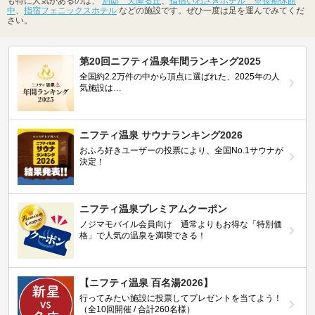
も特に人気があるのは、
別邸 天降る丘
、
指宿いわさきホテル ※長期休館
中
、
指宿フェニックスホテル
などの施設です。ぜひ一度は足を運んでみてくだ
さい。
第20回ニフティ温泉年間ランキング2025
全国約2.2万件の中から頂点に選ばれた、2025年の人
気施設は…
ニフティ温泉 サウナランキング2026
おふろ好きユーザーの投票により、全国No.1サウナが
決定！
ニフティ温泉プレミアムクーポン
ノジマモバイル会員向け 通常よりもお得な「特別価
格」で人気の温泉を満喫できる！
【ニフティ温泉 百名湯2026】
行ってみたい施設に投票してプレゼントを当てよう！
（全10回開催 / 合計260名様）