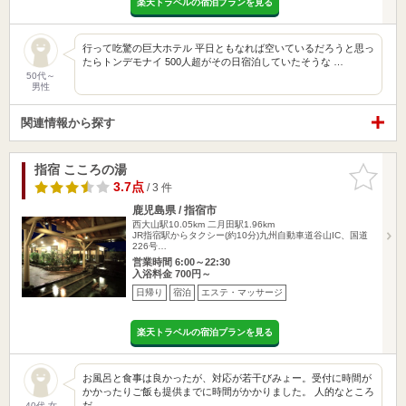
楽天トラベルの宿泊プランを見る
行って吃驚の巨大ホテル 平日ともなれば空いているだろうと思っ
たらトンデモナイ 500人超がその日宿泊していたそうな …
50代～
男性
関連情報から探す
指宿 こころの湯
お気に入
りに追加
3.7点
/ 3 件
鹿児島県 / 指宿市
西大山駅10.05km
二月田駅1.96km
JR指宿駅からタクシー(約10分)九州自動車道谷山IC、国道
226号…
営業時間 6:00～22:30
入浴料金 700円～
日帰り
宿泊
エステ・マッサージ
楽天トラベルの宿泊プランを見る
お風呂と食事は良かったが、対応が若干びみょー。受付に時間が
かかったりご飯も提供までに時間がかかりました。 人的なところ
だ…
40代 女