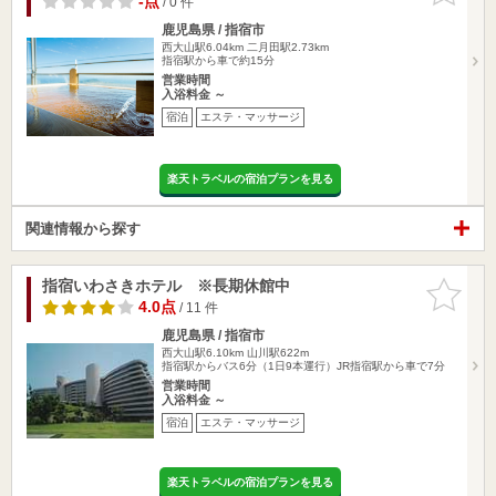
-点
/ 0 件
鹿児島県 / 指宿市
西大山駅6.04km
二月田駅2.73km
指宿駅から車で約15分
営業時間
入浴料金 ～
宿泊
エステ・マッサージ
楽天トラベルの宿泊プランを見る
関連情報から探す
指宿いわさきホテル ※長期休館中
お気に入
りに追加
4.0点
/ 11 件
鹿児島県 / 指宿市
西大山駅6.10km
山川駅622m
指宿駅からバス6分（1日9本運行）JR指宿駅から車で7分
営業時間
入浴料金 ～
宿泊
エステ・マッサージ
楽天トラベルの宿泊プランを見る