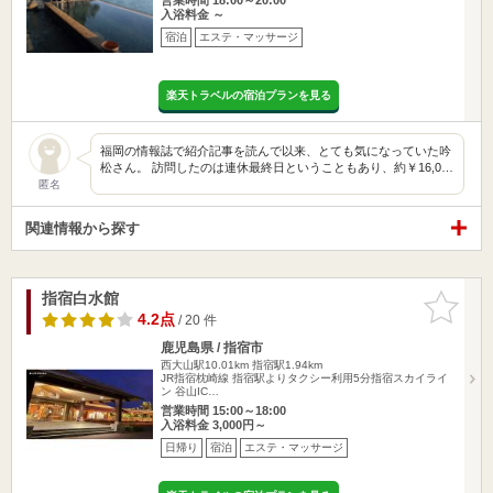
入浴料金 ～
宿泊
エステ・マッサージ
楽天トラベルの宿泊プランを見る
福岡の情報誌で紹介記事を読んで以来、とても気になっていた吟
松さん。 訪問したのは連休最終日ということもあり、約￥16,0…
匿名
関連情報から探す
指宿白水館
お気に入
りに追加
4.2点
/ 20 件
鹿児島県 / 指宿市
西大山駅10.01km
指宿駅1.94km
JR指宿枕崎線 指宿駅よりタクシー利用5分指宿スカイライ
ン 谷山IC…
営業時間 15:00～18:00
入浴料金 3,000円～
日帰り
宿泊
エステ・マッサージ