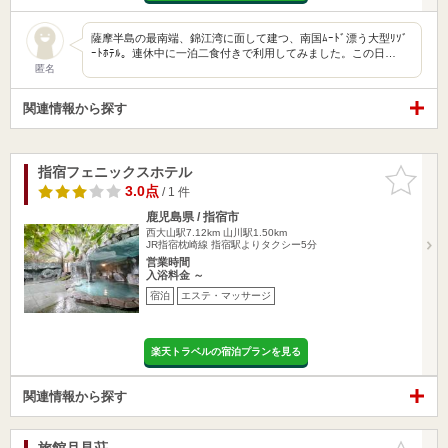
薩摩半島の最南端、錦江湾に面して建つ、南国ﾑｰﾄﾞ漂う大型ﾘｿﾞ
ｰﾄﾎﾃﾙ。連休中に一泊二食付きで利用してみました。この日…
匿名
関連情報から探す
指宿フェニックスホテル
お気に入
りに追加
3.0点
/ 1 件
鹿児島県 / 指宿市
西大山駅7.12km
山川駅1.50km
JR指宿枕崎線 指宿駅よりタクシー5分
営業時間
入浴料金 ～
宿泊
エステ・マッサージ
楽天トラベルの宿泊プランを見る
関連情報から探す
旅館月見荘
お気に入