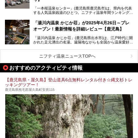
今回筆者自ら宿泊。桜島シーサイドホテルの“温泉”はじめ、
食事やアクセスなど詳細レビューします。
「一本桜温泉センター」(鹿児島県鹿児島市)は、県内を代表
する人気温泉銭湯のひとつ。ニフティ温泉年間ランキング2
025では、鹿児島県総合第4位を獲得。年中無休かつ24時間
営業なので、就寝前の入浴や寝起き一番の朝湯など利便性が
「湯川内温泉 かじか荘」が2025年4月26日～プレ
抜群！ 多くの常連客やファンでいつも賑わっています。し
オープン！最新情報を詳細レビュー【鹿児島】
かし建物の老朽化に伴い、2026年2月28日24時をもって休
業。現在の施設を取り壊し・同じ場所に新築するため、再開
「湯川内温泉 かじか荘」(鹿児島県出水市)は、江戸時代に開
は約2年後を予定しています。
かれた足元湧出の名湯。遠隔地ながらも全国から温泉愛好家
が訪れ、温泉ファンなら一度は入ってみたい憧れの温泉とも
今回は2025年の年末に訪問・現地体験し、一本桜温泉セン
いえる存在です。2023年にいったん閉館しましたが、その
ターの“現在”を緊急レポートします！
後経営が変わり、復旧作業を実施。2025年4月26日に日帰
ニフティ温泉ニュースTOPへ
り入浴施設としてプレオープンしました。
おすすめのアクティビティ情報
筆者自身、閉館中もボランティア作業や取材等で数回現地へ
【鹿児島県・屋久島】登山道具6点無料レンタル付き☆縄文杉トレ
乗り込みましたが、今回もオープン前日から初日にかけて現
ッキングツアー！
地訪問。リニューアルした浴室・最新情報を中心に、以前と
の相違点や注意事項などを詳細レビューします。
鹿児島県熊毛郡屋久島町安房115