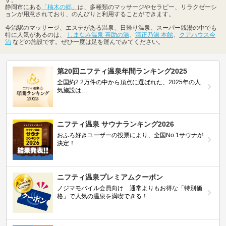
静岡市にある
「柚木の郷」
は、多種類のマッサージやセラピー、リラクゼーシ
ョンが用意されており、のんびりと利用することができます。
今治駅のマッサージ、エステがある温泉、日帰り温泉、スーパー銭湯の中でも
特に人気があるのは、
しまなみ温泉 喜助の湯
、
清正乃湯 本館
、
クアハウス今
治
などの施設です。ぜひ一度は足を運んでみてください。
第20回ニフティ温泉年間ランキング2025
全国約2.2万件の中から頂点に選ばれた、2025年の人
気施設は…
ニフティ温泉 サウナランキング2026
おふろ好きユーザーの投票により、全国No.1サウナが
決定！
ニフティ温泉プレミアムクーポン
ノジマモバイル会員向け 通常よりもお得な「特別価
格」で人気の温泉を満喫できる！