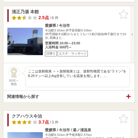
清正乃湯 本館
お気に入
りに追加
2.5点
/ 6 件
愛媛県 / 今治市
今治駅3.61km
伊予富田駅4.03km
JR予讃線今治駅からせとうちバス鈍川経由神子森行きで10
分､高橋また…
営業時間 10:00～23:00
入浴料金 500円～
日帰り
エステ・マッサージ
ここは放射能泉 ＞＞放射能泉とは、放射性物質である“ラドン”を
8.25マッヘ以上/kg含有している温泉を指します。…
50代～
男性
関連情報から探す
クアハウス今治
お気に入
りに追加
3.7点
/ 3 件
愛媛県 / 今治市 / 湯ノ浦温泉
今治駅9.51km
伊予桜井駅2.57km