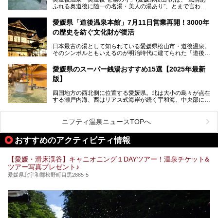
ふれる奥道後に随一の名湯・美人の湯あり”、とまで言われ
る四国屈指の名湯です。最も有名なのが、西日本最大級の大
今回は人気のこの施設の中でも、特におすすめしたい3つの
露天風呂。日々の生活から隔離された非日常感を味わえま
ポイントについて厳選してお届けします。読めばきっと、行
愛媛県「道後温泉本館」7月11日営業再開！3000年
す。
きたくなること間違いなし！
の歴史を紡ぐ文化財が復活
日帰り入浴も可能ですが、宿泊してじっくり楽しむのがベス
日本最古の湯として知られている愛媛県松山市・道後温泉。
ト。今回はニフティ温泉ライターである筆者自ら宿泊し、名
そのシンボルともいえるのが明治時代に建てられた「道後温
物の大露天風呂「翠明の湯」の全浴槽をご紹介。また、パブ
泉本館」です。平成31年1月から約5年半にわたって行って
リックスペース・貸切露天風呂・客室・食事など、多角的に
いた保存修理工事が終わり、いよいよ2024年7月11日から
その魅力をご紹介します！
愛媛県のスーパー銭湯おすすめ15選【2025年最新
全館営業再開となります。
版】
四国地方の西北側に位置する愛媛県。北は大小の島々が点在
する瀬戸内海、西はリアス式海岸が続く宇和海、中央部には
西日本最高峰の石鎚山とその連山に囲まれたバラエティ豊か
な自然と、温暖な気候が魅力の県です。
日本最古の温泉といわれる道後温泉を筆頭に、多くの温泉が
ニフティ温泉ニュースTOPへ
ある愛媛県は、スーパー銭湯も豊富です。中には、中四国地
方を代表する人気の施設も。今回は、愛媛県の誇るスーパー
おすすめのアクティビティ情報
銭湯をピックアップしました。
【愛媛・滑床渓谷】キャニオニング１DAYツアー！温泉チケット&
ツアー写真プレゼント♪
愛媛県北宇和郡松野町目黒2885-5