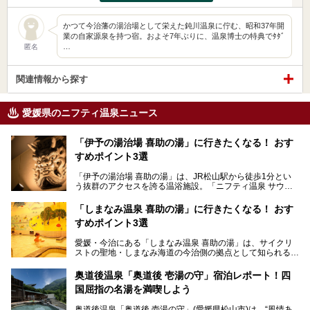
かつて今治藩の湯治場として栄えた鈍川温泉に佇む、昭和37年開
業の自家源泉を持つ宿。およそ7年ぶりに、温泉博士の特典でﾀﾀﾞ
…
匿名
関連情報から探す
愛媛県のニフティ温泉ニュース
「伊予の湯治場 喜助の湯」に行きたくなる！ おす
すめポイント3選
「伊予の湯治場 喜助の湯」は、JR松山駅から徒歩1分とい
う抜群のアクセスを誇る温浴施設。「ニフティ温泉 サウナ
ランキング」で2年連続1位を獲得し、全国から多くのサウ
ナーが訪れる人気スポットです。天然温泉・サウナ・岩盤
「しまなみ温泉 喜助の湯」に行きたくなる！ おす
浴・食事・宿泊まで“癒しのすべて”がそろう人気施設の中で
すめポイント3選
も、特におすすめしたい3つのポイントについて厳選してお
届けします。読めばきっと、行きたくなること間違いなし！
愛媛・今治にある「しまなみ温泉 喜助の湯」は、サイクリ
ストの聖地・しまなみ海道の今治側の拠点として知られる人
気の温泉施設。「日本一サイクリストが集まる温泉」とも呼
ばれていて、自転車ロッカーや工具、給水サービスなど、旅
奥道後温泉「奥道後 壱湯の守」宿泊レポート！四
人に嬉しい工夫がたっぷり。お風呂は内湯から半露天、サウ
国屈指の名湯を満喫しよう
ナまで種類豊富で広々空間。泉質も温度もバリエーション豊
かで、湯めぐり感覚で楽しめちゃいます。
奥道後温泉「奥道後 壱湯の守」(愛媛県松山市)は、“風情あ