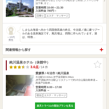
JR今治駅からせとうちバス小松行きで30分､クアハウス今
治下車､すぐ…
営業時間 10:00～21:30
入浴料金 780円～
日帰り
エステ・マッサージ
しまなみ海道へ向かう四国側高速の終点、今治湯ノ浦に建つプー
ルのある温泉施設です。風呂場は、四階に作られています。湯
は、特徴…
～10代
男性
関連情報から探す
鈍川温泉ホテル（休館中）
お気に入
りに追加
3.6点
/ 14 件
愛媛県 / 今治市 / 鈍川温泉
今治駅10.62km
伊予富田駅9.09km
JR予讃線JR今治駅よりタクシーで約15分山陽自動車道→
西瀬戸自動車…
営業時間 6:00～17:00
入浴料金 ～
宿泊
エステ・マッサージ
楽天トラベルの宿泊プランを見る