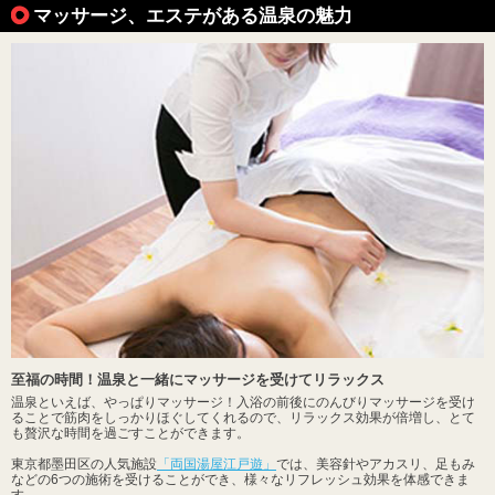
マッサージ、エステがある温泉の魅力
至福の時間！温泉と一緒にマッサージを受けてリラックス
温泉といえば、やっぱりマッサージ！入浴の前後にのんびりマッサージを受け
ることで筋肉をしっかりほぐしてくれるので、リラックス効果が倍増し、とて
も贅沢な時間を過ごすことができます。
東京都墨田区の人気施設
「両国湯屋江戸遊」
では、美容針やアカスリ、足もみ
などの6つの施術を受けることができ、様々なリフレッシュ効果を体感できま
す。