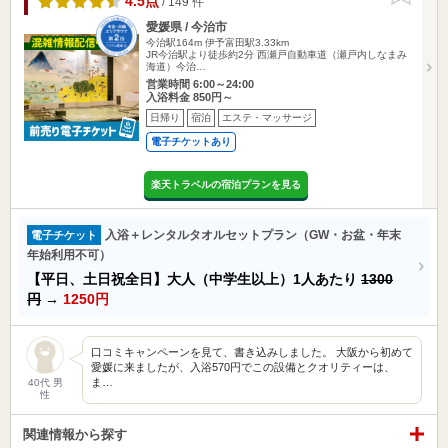
4.5点
/ 149 件
愛媛県 / 今治市
今治駅164m
伊予富田駅3.33km
JR今治駅より徒歩約2分 西瀬戸自動車道（瀬戸内しなまみ
海道）今治…
営業時間 6:00～24:00
入浴料金 850円～
日帰り
宿泊
エステ・マッサージ
電子チケットあり
楽天トラベルの宿泊プランを見る
入浴＋レンタルタオルセットプラン（GW・お盆・年末
電子チケット
年始利用不可）
【平日、土日祝全日】大人（中学生以上）1人あたり
1300
円
→
1250円
口コミキャンペーンを見て、書き込みしました。 大阪から初めて
愛媛に来ましたが、入浴570円でこの設備とクオリティーは、
ま…
40代 男
性
関連情報から探す