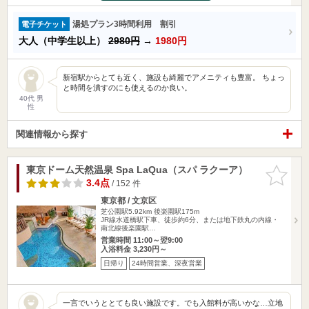
湯処プラン3時間利用 割引
電子チケット
大人（中学生以上）
2980円
→
1980円
新宿駅からとても近く、施設も綺麗でアメニティも豊富。 ちょっ
と時間を潰すのにも使えるのか良い。
40代 男
性
関連情報から探す
東京ドーム天然温泉 Spa LaQua（スパ ラクーア）
お気に入
りに追加
3.4点
/ 152 件
東京都 / 文京区
芝公園駅5.92km
後楽園駅175m
JR線水道橋駅下車、徒歩約6分、または地下鉄丸の内線・
南北線後楽園駅…
営業時間 11:00～翌9:00
入浴料金 3,230円～
日帰り
24時間営業、深夜営業
一言でいうととても良い施設です。でも入館料が高いかな…立地