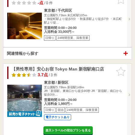
りに追加
-点
/ 0 件
東京都 / 千代田区
芝公園駅5.73km
末広町駅105m
・御徒町駅より徒歩5分 ・秋葉原駅より徒歩7分 ・末広町
駅より徒…
営業時間 0:00～24:00
入浴料金 33,000円～
日帰り
24時間営業、深夜営業
関連情報から探す
【男性専用】安心お宿 Tokyo Man 新宿駅南口店
お気に入
りに追加
3.7点
/ 3 件
東京都 / 新宿区
芝公園駅5.78km
新宿駅148m
JR「新宿駅」東南口から徒歩90秒 JR「新宿駅」南口から
徒歩3分…
営業時間 0:00～24:00
入浴料金 1,980円～
日帰り
宿泊
24時間営業、深夜営業
電子チケットあり
楽天トラベルの宿泊プランを見る