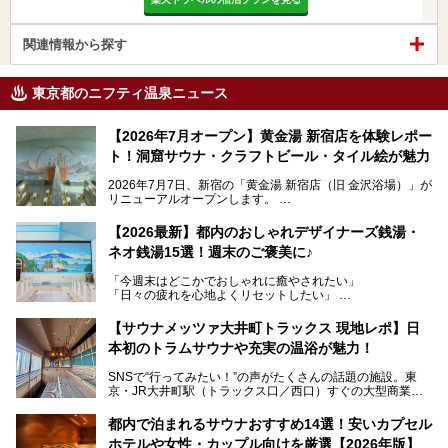
関連情報から探す
東京都のニフティ温泉ニュース
【2026年7月オープン】黄金湯 新宿店を体験レポー
ト！洞窟サウナ・クラフトビール・タイル絵が魅力
2026年7月7日、新宿の「黄金湯 新宿店（旧 金沢浴場）」が
リニューアルオープンします。
レトロでノスタルジックなタイル絵はそのまま、昔からここ
【2026最新】都内のおしゃれデザイナーズ銭湯・
を知る地元の人にも、新しく足を運んでくれる人にも愛され
ネオ銭湯15選！週末のご褒美に♪
る、今の時代の"銭湯"として生まれ変わりました。洞窟のよ
うなユニークなサウナ、自家醸造のクラフトビールが飲める
「今週末はどこかでおしゃれに癒やされたい」
ビアバーなど、新しく登場したスポットも併せて紹介しま
「日々の疲れを心地よくリセットしたい」
す。充実した設備があるのに、基本の入浴料が銭湯価格の5
──そんなときにおすすめなのが、今、都内で大きなブーム
50円というのも嬉しすぎます！
となっている新しいスタイルの銭湯です。
【サウナメッツァ大井町トラックス 現地レポ】日
本初のトラムサウナや充実の温浴が魅力！
最近、SNSやメディアで「デザイナーズ銭湯」や「ネオ銭
湯」という言葉をよく耳にしませんか？
SNSで“行ってみたい！”の声がたくさんの話題の施設。東
京・JR大井町駅（トラックス口／西口）すぐの大型商業施
本記事では、そもそもこれらがどんな銭湯なのか、その気に
設・大井町 トラックスに、2026年3月28日、「サウナメッ
なる違いを分かりやすく解説！さらに、都内で絶対に外せな
ツァ大井町トラックス」がニューオープン。施設の様子をレ
いおしゃれな名店15選を、おすすめの順番で一挙にご紹介
都内で泊まれるサウナおすすめ14選！安いカプセル
ポ―トします。
します。
ホテルや女性・カップル向けを厳選【2026年版】