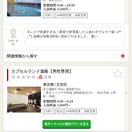
目」駅E1出口…
営業時間 0:00～24:00
入浴料金 3,100円～
日帰り
24時間営業、深夜営業
キレイで快適すぎる！新宿で終電逃したら迷わずテルマー湯へ(*^
_^*) 金曜の深夜1時頃に初めて行きました。 驚い…
20代 女
性
関連情報から探す
カプセルランド湯島【男性専用】
お気に入
りに追加
-点
/ 0 件
東京都 / 文京区
芝公園駅6.25km
湯島駅70m
・東京メトロ千代田線 湯島駅徒歩1分 ・JR山手線 上野
駅・御徒…
営業時間 0:00～0:24
入浴料金 1,000円～
日帰り
宿泊
24時間営業、深夜営業
楽天トラベルの宿泊プランを見る