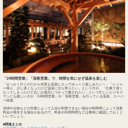
「24時間営業」「深夜営業」で、時間を気にせず温泉を楽しむ
「せっかく行くのだから何度も温泉に入ってゆっくり楽しみたい！」「レジャ
ー帰り、少し遅くなったけど温泉に立ち寄りたい」という方や、「仕事で遅く
なってしまったけど広いお風呂につかって癒されたい」という忙しいビジネス
マンにも嬉しいのが「24時間営業」や「深夜営業」を行っている温泉、スーパ
ー銭湯。
清掃や点検などの作業によって入浴が利用できない場合や時間帯によって深夜
料金が発生する場合があるので、料金や利用時間などは事前に確認しておくと
いいでしょう。
■関連まとめ