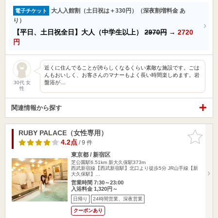
大人入館割（土日祝は＋330円）（深夜割増料金 あ
電子チケット
り）
【平日、土日祝全日】大人（中学生以上）
2970円
→
2720
円
近くに住んでることが誇らしくなるくらい素敵な施設です。ごは
んもおいしく、お客さんのマナーもよく長い時間楽しめます。岩
盤浴が…
30代 女
性
関連情報から探す
RUBY PALACE（女性専用）
お気に入
りに追加
4.2点
/ 9 件
東京都 / 新宿区
芝公園駅6.51km
新大久保駅373m
西武新宿線【西武新宿駅】北口より徒歩5分 JR山手線【新
大久保駅】…
営業時間 7:30～23:00
入浴料金 1,320円～
日帰り
24時間営業、深夜営業
クーポンあり