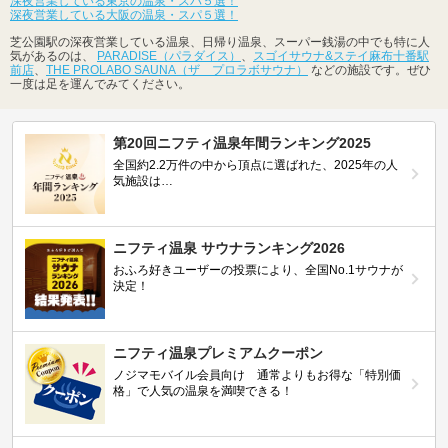
深夜営業している東京の温泉・スパ５選！
深夜営業している大阪の温泉・スパ５選！
芝公園駅の深夜営業している温泉、日帰り温泉、スーパー銭湯の中でも特に人
気があるのは、
PARADISE（パラダイス）
、
スゴイサウナ&ステイ麻布十番駅
前店
、
THE PROLABO SAUNA（ザ プロラボサウナ）
などの施設です。ぜひ
一度は足を運んでみてください。
第20回ニフティ温泉年間ランキング2025
全国約2.2万件の中から頂点に選ばれた、2025年の人
気施設は…
ニフティ温泉 サウナランキング2026
おふろ好きユーザーの投票により、全国No.1サウナが
決定！
ニフティ温泉プレミアムクーポン
ノジマモバイル会員向け 通常よりもお得な「特別価
格」で人気の温泉を満喫できる！