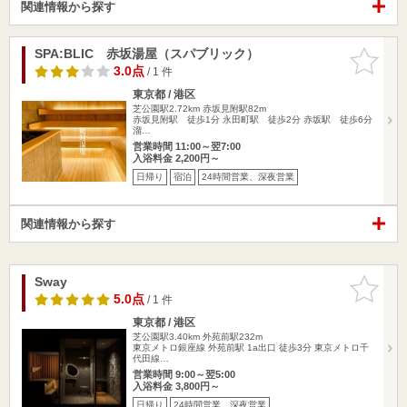
関連情報から探す
SPA:BLIC 赤坂湯屋（スパブリック）
お気に入
りに追加
3.0点
/ 1 件
東京都 / 港区
芝公園駅2.72km
赤坂見附駅82m
赤坂見附駅 徒歩1分 永田町駅 徒歩2分 赤坂駅 徒歩6分
溜…
営業時間 11:00～翌7:00
入浴料金 2,200円～
日帰り
宿泊
24時間営業、深夜営業
関連情報から探す
Sway
お気に入
りに追加
5.0点
/ 1 件
東京都 / 港区
芝公園駅3.40km
外苑前駅232m
東京メトロ銀座線 外苑前駅 1a出口 徒歩3分 東京メトロ千
代田線…
営業時間 9:00～翌5:00
入浴料金 3,800円～
日帰り
24時間営業、深夜営業