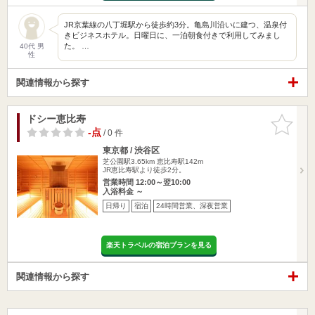
JR京葉線の八丁堀駅から徒歩約3分。亀島川沿いに建つ、温泉付
きビジネスホテル。日曜日に、一泊朝食付きで利用してみまし
た。 …
40代 男
性
関連情報から探す
ドシー恵比寿
お気に入
りに追加
-点
/ 0 件
東京都 / 渋谷区
芝公園駅3.65km
恵比寿駅142m
JR恵比寿駅より徒歩2分。
営業時間 12:00～翌10:00
入浴料金 ～
日帰り
宿泊
24時間営業、深夜営業
楽天トラベルの宿泊プランを見る
関連情報から探す