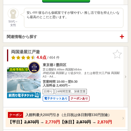
安い!!!!! 寝るのも仮眠室ですが寝やすい 推し活で宿を抑えたいな
ら最高のとこだと思います。
50代～
女性
関連情報から探す
両国湯屋江戸遊
お気に入
りに追加
4.6点
/ 464 件
東京都 / 墨田区
芝公園駅6.46km
両国駅464m
JR総武線 両国駅より徒歩5分、または都営大江戸線 両国駅
A3・A4…
営業時間 10:00～翌8:30
入浴料金 2,400円～
日帰り
24時間営業、深夜営業
電子チケットあり
クーポンあり
入館料最大200円引き（土日祝は休日割増330円別途）
クーポン
【平日】
2,970円
→
2,770円
【休日】
2,970円
→
2,870円