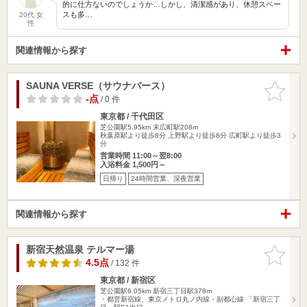
的に仕方ないのでしょうか…しかし、清潔感があり、休憩スペー
スも多…
20代 女
性
関連情報から探す
SAUNA VERSE（サウナバース）
お気に入
りに追加
-点
/ 0 件
東京都 / 千代田区
芝公園駅5.95km
末広町駅208m
秋葉原駅より徒歩8分 上野駅より徒歩8分 広町駅より徒歩3
分
営業時間 11:00～翌8:00
入浴料金 1,500円～
日帰り
24時間営業、深夜営業
関連情報から探す
新宿天然温泉 テルマー湯
お気に入
りに追加
4.5点
/ 132 件
東京都 / 新宿区
芝公園駅6.05km
新宿三丁目駅378m
・都営新宿線、東京メトロ丸ノ内線・副都心線 「新宿三丁