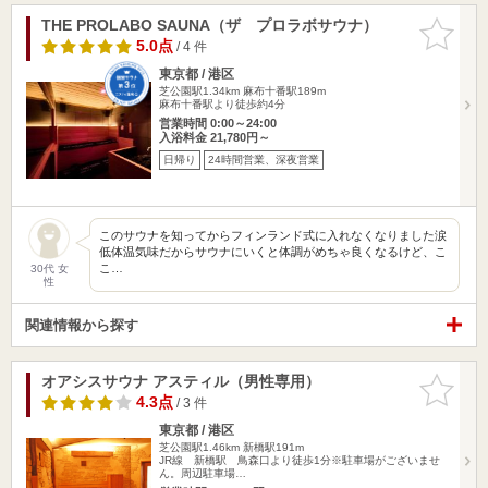
THE PROLABO SAUNA（ザ プロラボサウナ）
お気に入
りに追加
5.0点
/ 4 件
東京都 / 港区
芝公園駅1.34km
麻布十番駅189m
麻布十番駅より徒歩約4分
営業時間 0:00～24:00
入浴料金 21,780円～
日帰り
24時間営業、深夜営業
このサウナを知ってからフィンランド式に入れなくなりました涙
低体温気味だからサウナにいくと体調がめちゃ良くなるけど、こ
こ…
30代 女
性
関連情報から探す
オアシスサウナ アスティル（男性専用）
お気に入
りに追加
4.3点
/ 3 件
東京都 / 港区
芝公園駅1.46km
新橋駅191m
JR線 新橋駅 鳥森口より徒歩1分※駐車場がございませ
ん。周辺駐車場…