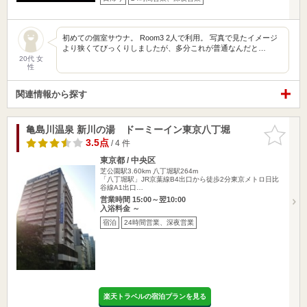
初めての個室サウナ。 Room3 2人で利用。 写真で見たイメージ
より狭くてびっくりしましたが、多分これが普通なんだと…
20代 女
性
関連情報から探す
亀島川温泉 新川の湯 ドーミーイン東京八丁堀
お気に入
りに追加
3.5点
/ 4 件
東京都 / 中央区
芝公園駅3.60km
八丁堀駅264m
「八丁堀駅」JR京葉線B4出口から徒歩2分東京メトロ日比
谷線A1出口…
営業時間 15:00～翌10:00
入浴料金 ～
宿泊
24時間営業、深夜営業
楽天トラベルの宿泊プランを見る