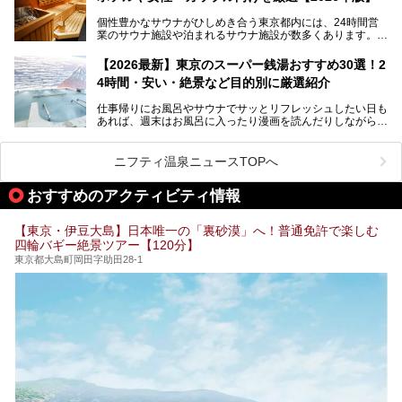
個性豊かなサウナがひしめき合う東京都内には、24時間営
業のサウナ施設や泊まれるサウナ施設が数多くあります。
終電を逃した深夜の利用に限らず、時間を気にしないサウナ
を旅の目的とする「サ旅」や自分へのご褒美のための宿泊な
【2026最新】東京のスーパー銭湯おすすめ30選！2
ど、自分の好きなタイミングで好きなだけサ活ができるのが
4時間・安い・絶景など目的別に厳選紹介
魅力です。
仕事帰りにお風呂やサウナでサッとリフレッシュしたい日も
最近では、男性専用施設だけでなく、カップルや女性に嬉し
あれば、週末はお風呂に入ったり漫画を読んだりしながら一
い個室サウナも増えてきました。
日中ダラダラ過ごしたい日もあると思います。
この記事では、東京都内にある24時間営業のサウナの中か
また、終電を逃してしまい、「このまま朝までゆっくりでき
ら、特におすすめしたい施設14選をご紹介します。
ニフティ温泉ニュースTOPへ
る場所があれば」と探した経験がある人も多いのではないで
宿泊可能な施設もピックアップしているので、ぜひチェック
しょうか。
してみてください。
おすすめのアクティビティ情報
そこで本記事では、東京でおすすめのスーパー銭湯を、目的
別に厳選した30施設からご紹介します。
【東京・伊豆大島】日本唯一の「裏砂漠」へ！普通免許で楽しむ
24時間営業で宿泊できる施設や、1,000円以下で楽しめる安
四輪バギー絶景ツアー【120分】
い施設、デートや休日レジャーにもぴったりなエンタメ要素
が充実した施設など、利用のシーンに合わせて参考にしてく
東京都大島町岡田字助田28-1
ださい。