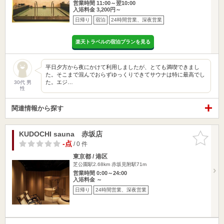
営業時間 11:00～翌10:00
入浴料金 3,200円～
日帰り
宿泊
24時間営業、深夜営業
楽天トラベルの宿泊プランを見る
平日夕方から夜にかけて利用しましたが、とても満喫できまし
た。そこまで混んでおらずゆっくりできてサウナは特に最高でし
た。エジ…
30代 男
性
関連情報から探す
KUDOCHI sauna 赤坂店
お気に入
りに追加
-点
/ 0 件
東京都 / 港区
芝公園駅2.68km
赤坂見附駅71m
営業時間 0:00～24:00
入浴料金 ～
日帰り
24時間営業、深夜営業