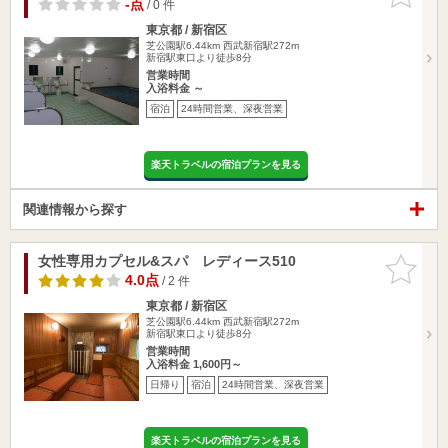
りに追加
-点
/ 0 件
東京都 / 新宿区
芝公園駅6.44km
西武新宿駅272m
新宿駅東口より徒歩8分
営業時間
入浴料金 ～
宿泊
24時間営業、深夜営業
楽天トラベルの宿泊プランを見る
関連情報から探す
女性専用カプセル&スパ レディース510
お気に入
りに追加
4.0点
/ 2 件
東京都 / 新宿区
芝公園駅6.44km
西武新宿駅272m
新宿駅東口より徒歩8分
営業時間
入浴料金 1,600円～
日帰り
宿泊
24時間営業、深夜営業
楽天トラベルの宿泊プランを見る