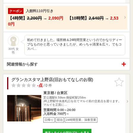
入館料110円引き
クーポン
【4時間】
2,200円
→
2,090円
【10時間】
2,640円
→
2,53
0円
初めて行きました。場所柄＆24時間営業というのでかなりディー
プなものかと思っていきましたが、めっちゃ清潔＆広々。でもコ
スパ…
30代 女
性
関連情報から探す
グランカスタマ上野店(旧おもてなしのお宿)
お気に入
りに追加
-点
/ 0 件
東京都 / 台東区
芝公園駅6.59km
御徒町駅258m
JR上野駅中央改札口を出てマルイ前の交差点を渡ります。
マルイを正面に…
営業時間 0:00～24:00
入浴料金 700円～
日帰り
宿泊
24時間営業、深夜営業
楽天トラベルの宿泊プランを見る