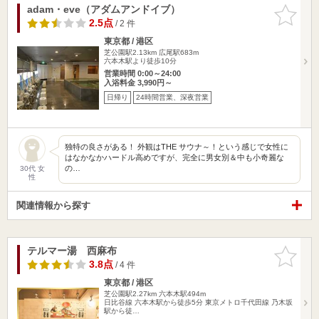
adam・eve（アダムアンドイブ）
お気に入
りに追加
2.5点
/ 2 件
東京都 / 港区
芝公園駅2.13km
広尾駅683m
六本木駅より徒歩10分
営業時間 0:00～24:00
入浴料金 3,990円～
日帰り
24時間営業、深夜営業
独特の良さがある！ 外観はTHE サウナ～！という感じで女性に
はなかなかハードル高めですが、完全に男女別＆中も小奇麗な
の…
30代 女
性
関連情報から探す
テルマー湯 西麻布
お気に入
りに追加
3.8点
/ 4 件
東京都 / 港区
芝公園駅2.27km
六本木駅494m
日比谷線 六本木駅から徒歩5分 東京メトロ千代田線 乃木坂
駅から徒…