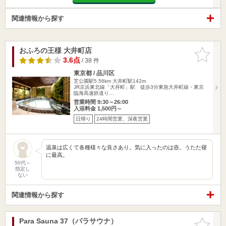
関連情報から探す
おふろの王様 大井町店
お気に入
りに追加
3.6点
/ 38 件
東京都 / 品川区
芝公園駅5.56km
大井町駅142m
JR京浜東北線「大井町」駅 徒歩3分東急大井町線・東京
臨海高速鉄道り…
営業時間 9:30～26:00
入浴料金 1,500円～
日帰り
24時間営業、深夜営業
温泉は広くて各種様々な良さあり。気に入ったのは壺。うたた寝
に最高。
50代～
指定し
ない
関連情報から探す
Para Sauna 37（パラサウナ）
お気に入