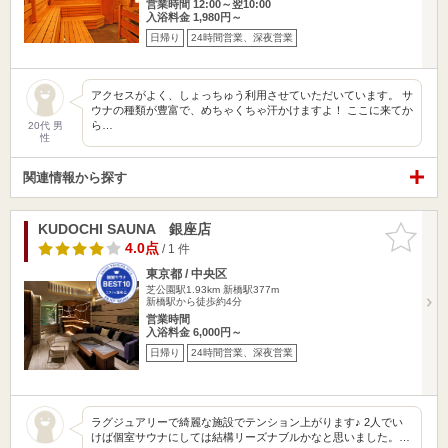
営業時間 12:00～翌10:00
入浴料金 1,980円～
日帰り
24時間営業、深夜営業
アクセスがよく、しょっちゅう利用させていただいています。 サ
ウナの種類が豊富で、めちゃくちゃ汗かけますよ！ ここに来てか
ら…
20代 男
性
関連情報から探す
KUDOCHI SAUNA 銀座店
お気に入
りに追加
4.0点
/ 1 件
東京都 / 中央区
芝公園駅1.93km
新橋駅377m
新橋駅から徒歩約4分
営業時間
入浴料金 6,000円～
日帰り
24時間営業、深夜営業
ラグジュアリーで綺麗な施設でテンション上がります♪ 2人でい
けば個室サウナにしては結構リーズナブルかなと思いました。…