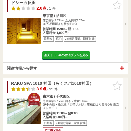
ドシー五反田
お気に入
りに追加
2.0点
/ 1 件
東京都 / 品川区
芝公園駅3.77km
五反田駅207m
JR五反田駅より徒歩約3分
営業時間 15:00～翌11:00
入浴料金 1,000円～
日帰り
宿泊
24時間営業、深夜営業
楽天トラベルの宿泊プランを見る
関連情報から探す
RAKU SPA 1010 神田（らくスパ1010神田）
お気に入
りに追加
3.9点
/ 95 件
東京都 / 千代田区
芝公園駅5.17km
御茶ノ水駅316m
JR中央線・総武線「御茶ノ水駅」聖橋口より徒歩5分 東京
メトロ千代…
営業時間 11:00～翌8:00
入浴料金 600円～
日帰り
24時間営業、深夜営業
クーポンあり