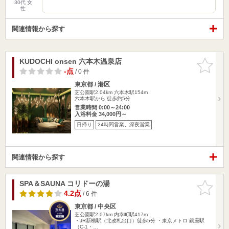
30代 女
性
関連情報から探す
KUDOCHI onsen 六本木温泉店
お気に入
りに追加
-点
/ 0 件
東京都 / 港区
芝公園駅2.04km
六本木駅154m
六本木駅から 徒歩約5分
営業時間 0:00～24:00
入浴料金 34,000円～
日帰り
24時間営業、深夜営業
関連情報から探す
SPA＆SAUNA コリドーの湯
お気に入
りに追加
4.2点
/ 6 件
東京都 / 中央区
芝公園駅2.07km
内幸町駅417m
・JR新橋駅（北改札出口）徒歩5分 ・東京メトロ 銀座駅
（C-1・…