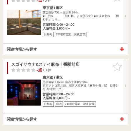
-点
/ 0 件
東京都 / 港区
芝公園駅751m
三田駅194m
■山手線 「田町駅」より徒歩5分 ■京浜東北線 「田
町駅」より…
営業時間 0:00～24:00
入浴料金 1,000円～
日帰り
24時間営業、深夜営業
関連情報から探す
スゴイサウナ&ステイ麻布十番駅前店
お気に入
りに追加
-点
/ 0 件
東京都 / 港区
芝公園駅1.07km
麻布十番駅238m
東京メトロ南北線、都営大江戸線「麻布十番」駅 徒歩2
分 都営大江戸…
営業時間 0:00～24:00
入浴料金 3,000円～
日帰り
宿泊
24時間営業、深夜営業
関連情報から探す