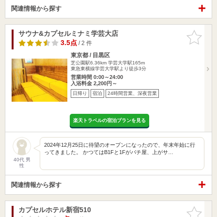
関連情報から探す
サウナ&カプセルミナミ学芸大店
お気に入
りに追加
3.5点
/ 2 件
東京都 / 目黒区
芝公園駅6.36km
学芸大学駅165m
東急東横線学芸大学駅より徒歩3分
営業時間 0:00～24:00
入浴料金 2,200円～
日帰り
宿泊
24時間営業、深夜営業
楽天トラベルの宿泊プランを見る
2024年12月25日に待望のオープンになったので、年末年始に行
ってきました。 かつてはB1Fと1Fがパチ屋、上がサ…
40代 男
性
関連情報から探す
カプセルホテル新宿510
お気に入