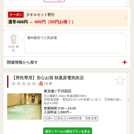
タオルセット割引
クーポン
通常
450円
→
400円（50円お得！）
都内最安で人気浴場
20代 男
性
関連情報から探す
【男性専用】安心お宿 秋葉原電気街店
お気に入
りに追加
-点
/ 0 件
東京都 / 千代田区
芝公園駅5.24km
秋葉原駅209m
JR秋葉原駅・電気街口から中央通りに出て、万世橋方面へ
徒歩120秒
営業時間 0:00～24:00
入浴料金 1,980円～
日帰り
宿泊
24時間営業、深夜営業
楽天トラベルの宿泊プランを見る