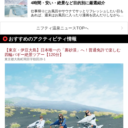
4時間・安い・絶景など目的別に厳選紹介
魅力です。
仕事帰りにお風呂やサウナでサッとリフレッシュしたい日も
最近では、男性専用施設だけでなく、カップルや女性に嬉し
あれば、週末はお風呂に入ったり漫画を読んだりしながら一
い個室サウナも増えてきました。
日中ダラダラ過ごしたい日もあると思います。
この記事では、東京都内にある24時間営業のサウナの中か
また、終電を逃してしまい、「このまま朝までゆっくりでき
ら、特におすすめしたい施設14選をご紹介します。
ニフティ温泉ニュースTOPへ
る場所があれば」と探した経験がある人も多いのではないで
宿泊可能な施設もピックアップしているので、ぜひチェック
しょうか。
してみてください。
おすすめのアクティビティ情報
そこで本記事では、東京でおすすめのスーパー銭湯を、目的
別に厳選した30施設からご紹介します。
【東京・伊豆大島】日本唯一の「裏砂漠」へ！普通免許で楽しむ
24時間営業で宿泊できる施設や、1,000円以下で楽しめる安
四輪バギー絶景ツアー【120分】
い施設、デートや休日レジャーにもぴったりなエンタメ要素
が充実した施設など、利用のシーンに合わせて参考にしてく
東京都大島町岡田字助田28-1
ださい。