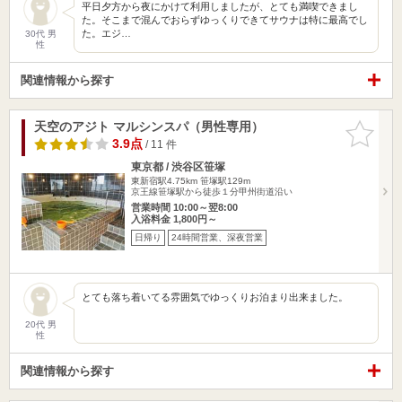
平日夕方から夜にかけて利用しましたが、とても満喫できまし
た。そこまで混んでおらずゆっくりできてサウナは特に最高でし
た。エジ…
30代 男
性
関連情報から探す
天空のアジト マルシンスパ（男性専用）
お気に入
りに追加
3.9点
/ 11 件
東京都 / 渋谷区笹塚
東新宿駅4.75km
笹塚駅129m
京王線笹塚駅から徒歩１分甲州街道沿い
営業時間 10:00～翌8:00
入浴料金 1,800円～
日帰り
24時間営業、深夜営業
とても落ち着いてる雰囲気でゆっくりお泊まり出来ました。
20代 男
性
関連情報から探す