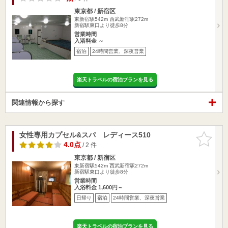
東京都 / 新宿区
東新宿駅542m
西武新宿駅272m
新宿駅東口より徒歩8分
営業時間
入浴料金 ～
宿泊
24時間営業、深夜営業
楽天トラベルの宿泊プランを見る
関連情報から探す
女性専用カプセル&スパ レディース510
お気に入
りに追加
4.0点
/ 2 件
東京都 / 新宿区
東新宿駅542m
西武新宿駅272m
新宿駅東口より徒歩8分
営業時間
入浴料金 1,600円～
日帰り
宿泊
24時間営業、深夜営業
楽天トラベルの宿泊プランを見る