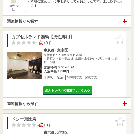
く綺麗な施設という事もありとても良かったです。また必ず利用
します…
20代 女
性
関連情報から探す
カプセルランド湯島【男性専用】
お気に入
りに追加
-点
/ 0 件
東京都 / 文京区
東新宿駅5.71km
湯島駅70m
・東京メトロ千代田線 湯島駅徒歩1分 ・JR山手線 上野
駅・御徒…
営業時間 0:00～0:24
入浴料金 1,000円～
日帰り
宿泊
24時間営業、深夜営業
楽天トラベルの宿泊プランを見る
関連情報から探す
ドシー恵比寿
お気に入
りに追加
-点
/ 0 件
東京都 / 渋谷区