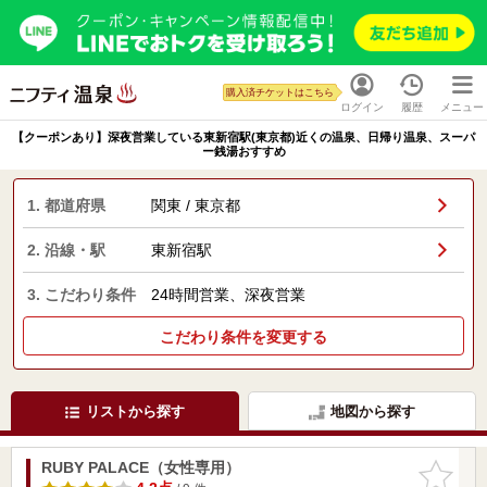
購入済チケットはこちら
ログイン
履歴
メニュー
【クーポンあり】深夜営業している東新宿駅(東京都)近くの温泉、日帰り温泉、スーパ
ー銭湯おすすめ
1. 都道府県
関東 / 東京都
2. 沿線・駅
東新宿駅
3. こだわり条件
24時間営業、深夜営業
こだわり条件を変更する
リストから探す
地図から探す
RUBY PALACE（女性専用）
お気に入
りに追加