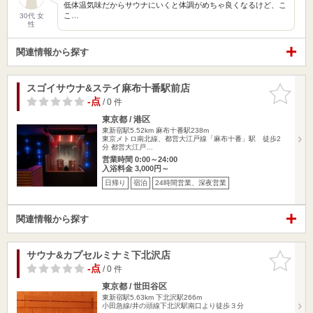
低体温気味だからサウナにいくと体調がめちゃ良くなるけど、こ
こ…
30代 女
性
関連情報から探す
スゴイサウナ&ステイ麻布十番駅前店
お気に入
りに追加
-点
/ 0 件
東京都 / 港区
東新宿駅5.52km
麻布十番駅238m
東京メトロ南北線、都営大江戸線「麻布十番」駅 徒歩2
分 都営大江戸…
営業時間 0:00～24:00
入浴料金 3,000円～
日帰り
宿泊
24時間営業、深夜営業
関連情報から探す
サウナ&カプセルミナミ下北沢店
お気に入
りに追加
-点
/ 0 件
東京都 / 世田谷区
東新宿駅5.63km
下北沢駅266m
小田急線/井の頭線下北沢駅南口より徒歩３分