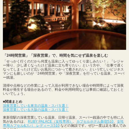
「24時間営業」「深夜営業」で、時間を気にせず温泉を楽しむ
「せっかく行くのだから何度も温泉に入ってゆっくり楽しみたい！」「レジャ
ー帰り、少し遅くなったけど温泉に立ち寄りたい」という方や、「仕事で遅く
なってしまったけど広いお風呂につかって癒されたい」という忙しいビジネス
マンにも嬉しいのが「24時間営業」や「深夜営業」を行っている温泉、スーパ
ー銭湯。
清掃や点検などの作業によって入浴が利用できない場合や時間帯によって深夜
料金が発生する場合があるので、料金や利用時間などは事前に確認しておくと
いいでしょう。
■関連まとめ
深夜営業している東京の温泉・スパ５選！
深夜営業している大阪の温泉・スパ５選！
東新宿駅の深夜営業している温泉、日帰り温泉、スーパー銭湯の中でも特に人
気があるのは、
RUBY PALACE（女性専用）
、
カプセルホテル新宿510
、
女性
専用カプセル&スパ レディース510
などの施設です。ぜひ一度は足を運んでみ