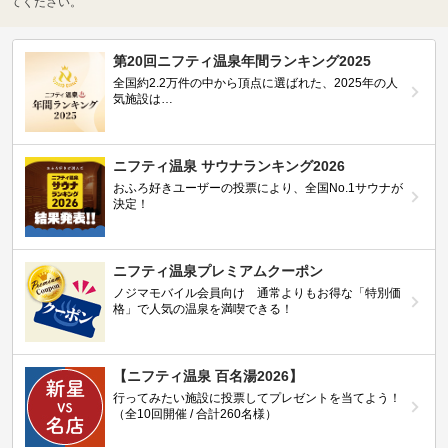
てください。
第20回ニフティ温泉年間ランキング2025
全国約2.2万件の中から頂点に選ばれた、2025年の人
気施設は…
ニフティ温泉 サウナランキング2026
おふろ好きユーザーの投票により、全国No.1サウナが
決定！
ニフティ温泉プレミアムクーポン
ノジマモバイル会員向け 通常よりもお得な「特別価
格」で人気の温泉を満喫できる！
【ニフティ温泉 百名湯2026】
行ってみたい施設に投票してプレゼントを当てよう！
（全10回開催 / 合計260名様）