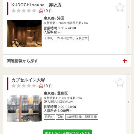
KUDOCHI sauna 赤坂店
お気に入
りに追加
-点
/ 0 件
東京都 / 港区
東新宿駅3.76km
赤坂見附駅71m
営業時間 0:00～24:00
入浴料金 ～
日帰り
24時間営業、深夜営業
関連情報から探す
カプセルイン大塚
お気に入
りに追加
-点
/ 0 件
東京都 / 豊島区
東新宿駅4.11km
大塚駅95m
JR大塚駅北口徒歩1分
営業時間 0:00～24:00
入浴料金 1,000円～
日帰り
宿泊
24時間営業、深夜営業
楽天トラベルの宿泊プランを見る