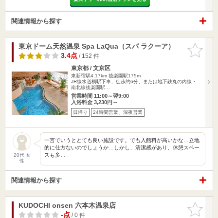
関連情報から探す
東京ドーム天然温泉 Spa LaQua（スパ ラクーア）
お気に入
りに追加
3.4点
/ 152 件
東京都 / 文京区
東新宿駅4.17km
後楽園駅175m
JR線水道橋駅下車、徒歩約6分、または地下鉄丸の内線・
南北線後楽園駅…
営業時間 11:00～翌9:00
入浴料金 3,230円～
日帰り
24時間営業、深夜営業
一言でいうととても良い施設です。でも入館料が高いかな…立地
的に仕方ないのでしょうか…しかし、清潔感があり、休憩スペー
スも多…
20代 女
性
関連情報から探す
KUDOCHI onsen 六本木温泉店
お気に入
りに追加
-点
/ 0 件