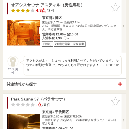
オアシスサウナ アスティル（男性専用）
お気に入
りに追加
4.3点
/ 3 件
東京都 / 港区
東新宿駅5.76km
新橋駅191m
JR線 新橋駅 鳥森口より徒歩1分※駐車場がございませ
ん。周辺駐車場…
営業時間 12:00～翌10:00
入浴料金 1,980円～
日帰り
24時間営業、深夜営業
アクセスがよく、しょっちゅう利用させていただいています。 サ
ウナの種類が豊富で、めちゃくちゃ汗かけますよ！ ここに来てか
ら…
20代 男
性
関連情報から探す
Para Sauna 37（パラサウナ）
お気に入
りに追加
-点
/ 0 件
東京都 / 千代田区
東新宿駅5.85km
末広町駅105m
・御徒町駅より徒歩5分 ・秋葉原駅より徒歩7分 ・末広町
駅より徒…
営業時間 0:00～24:00