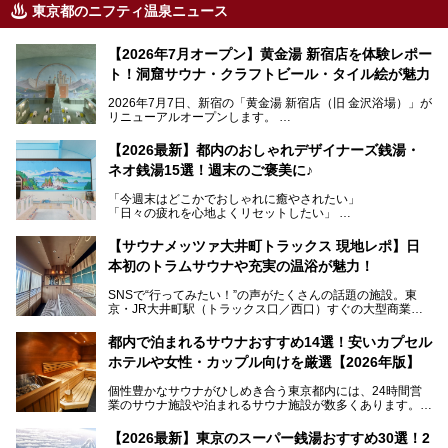
東京都のニフティ温泉ニュース
【2026年7月オープン】黄金湯 新宿店を体験レポー
ト！洞窟サウナ・クラフトビール・タイル絵が魅力
2026年7月7日、新宿の「黄金湯 新宿店（旧 金沢浴場）」が
リニューアルオープンします。
レトロでノスタルジックなタイル絵はそのまま、昔からここ
【2026最新】都内のおしゃれデザイナーズ銭湯・
を知る地元の人にも、新しく足を運んでくれる人にも愛され
ネオ銭湯15選！週末のご褒美に♪
る、今の時代の"銭湯"として生まれ変わりました。洞窟のよ
うなユニークなサウナ、自家醸造のクラフトビールが飲める
「今週末はどこかでおしゃれに癒やされたい」
ビアバーなど、新しく登場したスポットも併せて紹介しま
「日々の疲れを心地よくリセットしたい」
す。充実した設備があるのに、基本の入浴料が銭湯価格の5
──そんなときにおすすめなのが、今、都内で大きなブーム
50円というのも嬉しすぎます！
となっている新しいスタイルの銭湯です。
【サウナメッツァ大井町トラックス 現地レポ】日
本初のトラムサウナや充実の温浴が魅力！
最近、SNSやメディアで「デザイナーズ銭湯」や「ネオ銭
湯」という言葉をよく耳にしませんか？
SNSで“行ってみたい！”の声がたくさんの話題の施設。東
京・JR大井町駅（トラックス口／西口）すぐの大型商業施
本記事では、そもそもこれらがどんな銭湯なのか、その気に
設・大井町 トラックスに、2026年3月28日、「サウナメッ
なる違いを分かりやすく解説！さらに、都内で絶対に外せな
ツァ大井町トラックス」がニューオープン。施設の様子をレ
いおしゃれな名店15選を、おすすめの順番で一挙にご紹介
都内で泊まれるサウナおすすめ14選！安いカプセル
ポ―トします。
します。
ホテルや女性・カップル向けを厳選【2026年版】
個性豊かなサウナがひしめき合う東京都内には、24時間営
業のサウナ施設や泊まれるサウナ施設が数多くあります。
終電を逃した深夜の利用に限らず、時間を気にしないサウナ
を旅の目的とする「サ旅」や自分へのご褒美のための宿泊な
【2026最新】東京のスーパー銭湯おすすめ30選！2
ど、自分の好きなタイミングで好きなだけサ活ができるのが