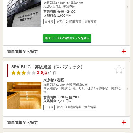
東新宿駅3.64km
池袋駅466m
池袋駅西口より徒歩5分
営業時間 0:00～24:00
入浴料金 1,600円～
日帰り
宿泊
24時間営業、深夜営業
楽天トラベルの宿泊プランを見る
関連情報から探す
SPA:BLIC 赤坂湯屋（スパブリック）
お気に入
りに追加
3.0点
/ 1 件
東京都 / 港区
東新宿駅3.70km
赤坂見附駅82m
赤坂見附駅 徒歩1分 永田町駅 徒歩2分 赤坂駅 徒歩6分
溜…
営業時間 11:00～翌7:00
入浴料金 2,200円～
日帰り
宿泊
24時間営業、深夜営業
関連情報から探す