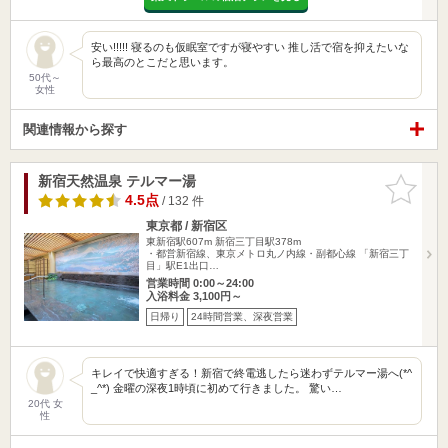
安い!!!!! 寝るのも仮眠室ですが寝やすい 推し活で宿を抑えたいな
ら最高のとこだと思います。
50代～
女性
関連情報から探す
新宿天然温泉 テルマー湯
お気に入
りに追加
4.5点
/ 132 件
東京都 / 新宿区
東新宿駅607m
新宿三丁目駅378m
・都営新宿線、東京メトロ丸ノ内線・副都心線 「新宿三丁
目」駅E1出口…
営業時間 0:00～24:00
入浴料金 3,100円～
日帰り
24時間営業、深夜営業
キレイで快適すぎる！新宿で終電逃したら迷わずテルマー湯へ(*^
_^*) 金曜の深夜1時頃に初めて行きました。 驚い…
20代 女
性