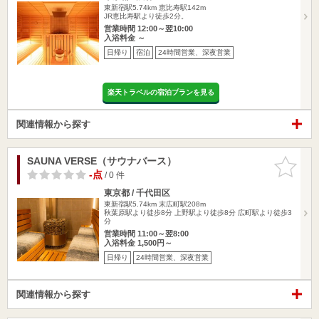
東新宿駅5.74km
恵比寿駅142m
JR恵比寿駅より徒歩2分。
営業時間 12:00～翌10:00
入浴料金 ～
日帰り
宿泊
24時間営業、深夜営業
楽天トラベルの宿泊プランを見る
関連情報から探す
SAUNA VERSE（サウナバース）
お気に入
りに追加
-点
/ 0 件
東京都 / 千代田区
東新宿駅5.74km
末広町駅208m
秋葉原駅より徒歩8分 上野駅より徒歩8分 広町駅より徒歩3
分
営業時間 11:00～翌8:00
入浴料金 1,500円～
日帰り
24時間営業、深夜営業
関連情報から探す