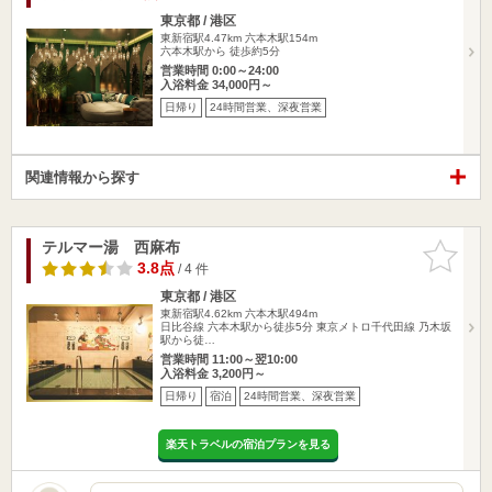
東京都 / 港区
東新宿駅4.47km
六本木駅154m
六本木駅から 徒歩約5分
営業時間 0:00～24:00
入浴料金 34,000円～
日帰り
24時間営業、深夜営業
関連情報から探す
テルマー湯 西麻布
お気に入
りに追加
3.8点
/ 4 件
東京都 / 港区
東新宿駅4.62km
六本木駅494m
日比谷線 六本木駅から徒歩5分 東京メトロ千代田線 乃木坂
駅から徒…
営業時間 11:00～翌10:00
入浴料金 3,200円～
日帰り
宿泊
24時間営業、深夜営業
楽天トラベルの宿泊プランを見る