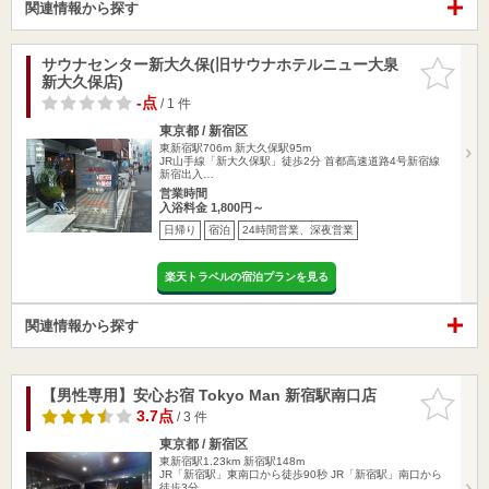
関連情報から探す
サウナセンター新大久保(旧サウナホテルニュー大泉
お気に入
新大久保店)
りに追加
-点
/ 1 件
東京都 / 新宿区
東新宿駅706m
新大久保駅95m
JR山手線「新大久保駅」徒歩2分 首都高速道路4号新宿線
新宿出入…
営業時間
入浴料金 1,800円～
日帰り
宿泊
24時間営業、深夜営業
楽天トラベルの宿泊プランを見る
関連情報から探す
【男性専用】安心お宿 Tokyo Man 新宿駅南口店
お気に入
りに追加
3.7点
/ 3 件
東京都 / 新宿区
東新宿駅1.23km
新宿駅148m
JR「新宿駅」東南口から徒歩90秒 JR「新宿駅」南口から
徒歩3分…