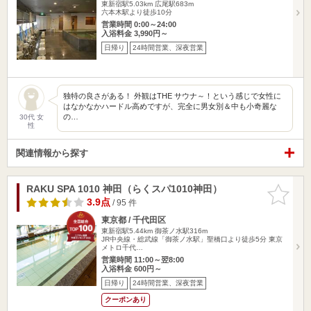
東新宿駅5.03km
広尾駅683m
六本木駅より徒歩10分
営業時間 0:00～24:00
入浴料金 3,990円～
日帰り
24時間営業、深夜営業
独特の良さがある！ 外観はTHE サウナ～！という感じで女性に
はなかなかハードル高めですが、完全に男女別＆中も小奇麗な
の…
30代 女
性
関連情報から探す
RAKU SPA 1010 神田（らくスパ1010神田）
お気に入
りに追加
3.9点
/ 95 件
東京都 / 千代田区
東新宿駅5.44km
御茶ノ水駅316m
JR中央線・総武線「御茶ノ水駅」聖橋口より徒歩5分 東京
メトロ千代…
営業時間 11:00～翌8:00
入浴料金 600円～
日帰り
24時間営業、深夜営業
クーポンあり