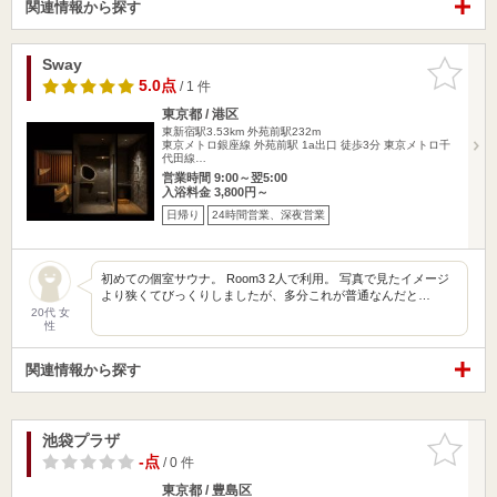
関連情報から探す
Sway
お気に入
りに追加
5.0点
/ 1 件
東京都 / 港区
東新宿駅3.53km
外苑前駅232m
東京メトロ銀座線 外苑前駅 1a出口 徒歩3分 東京メトロ千
代田線…
営業時間 9:00～翌5:00
入浴料金 3,800円～
日帰り
24時間営業、深夜営業
初めての個室サウナ。 Room3 2人で利用。 写真で見たイメージ
より狭くてびっくりしましたが、多分これが普通なんだと…
20代 女
性
関連情報から探す
池袋プラザ
お気に入
りに追加
-点
/ 0 件
東京都 / 豊島区