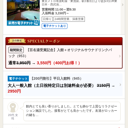
東京メトロ有楽町線「東池袋」駅2番出口より徒歩3分JR東
日本・西武池…
営業時間 11:00～翌8:30
入浴料金 3,150円～
日帰り
24時間営業、深夜営業
電子チケットあり
【百名湯受賞記念】入館＋オリジナルサウナドリンクパ
期間限定
ック（953）
通常
3,950円
→
3,550円（400円お得！）
【200円割引】平日入館料（945）
電子チケット
大人一般入館（土日祝特定日は別途料金が必要）
3150円
→
2950円
館内とても良い香りがしました。とても静かで上質なリラクゼー
ション施設でした。接客がとても良かったです。友達がロッカー
の鍵を…
20代 女
性