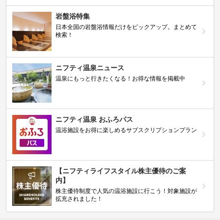
岩盤浴特集
日本全国の岩盤浴情報だけをピックアップ。まとめて
検索！
ニフティ温泉ニュース
温泉にもっと行きたくなる！お得な情報を掲載中
ニフティ温泉 おふろパス
温浴施設をお得に楽しめるサブスクリプションプラン
【ニフティライフスタイル株主優待のご案
内】
株主優待制度で人気の温浴施設に行こう！対象施設が
拡充されました！