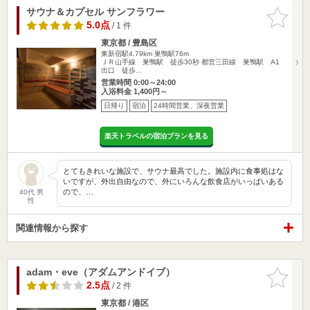
サウナ＆カプセル サンフラワー
お気に入
りに追加
5.0点
/ 1 件
東京都 / 豊島区
東新宿駅4.79km
巣鴨駅76m
ＪＲ山手線 巣鴨駅 徒歩30秒 都営三田線 巣鴨駅 A1
出口 徒歩…
営業時間 0:00～24:00
入浴料金 1,400円～
日帰り
宿泊
24時間営業、深夜営業
楽天トラベルの宿泊プランを見る
とてもきれいな施設で、サウナ最高でした。施設内に食事処はな
いですが、外出自由なので、外にいろんな飲食店がいっぱいある
ので、…
40代 男
性
関連情報から探す
adam・eve（アダムアンドイブ）
お気に入
りに追加
2.5点
/ 2 件
東京都 / 港区