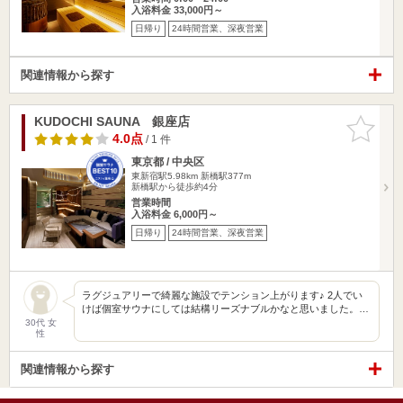
入浴料金 33,000円～
日帰り
24時間営業、深夜営業
関連情報から探す
KUDOCHI SAUNA 銀座店
お気に入
りに追加
4.0点
/ 1 件
東京都 / 中央区
東新宿駅5.98km
新橋駅377m
新橋駅から徒歩約4分
営業時間
入浴料金 6,000円～
日帰り
24時間営業、深夜営業
ラグジュアリーで綺麗な施設でテンション上がります♪ 2人でい
けば個室サウナにしては結構リーズナブルかなと思いました。…
30代 女
性
関連情報から探す