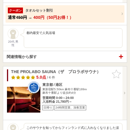
タオルセット割引
クーポン
通常
450円
→
400円（50円お得！）
都内最安で人気浴場
20代 男
性
関連情報から探す
THE PROLABO SAUNA（ザ プロラボサウナ）
お気に入
りに追加
5.0点
/ 4 件
東京都 / 港区
東新宿駅5.50km
麻布十番駅189m
麻布十番駅より徒歩約4分
営業時間 0:00～24:00
入浴料金 21,780円～
日帰り
24時間営業、深夜営業
このサウナを知ってからフィンランド式に入れなくなりました涙