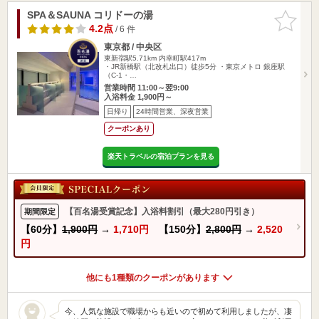
SPA＆SAUNA コリドーの湯
お気に入
りに追加
4.2点
/ 6 件
東京都 / 中央区
東新宿駅5.71km
内幸町駅417m
・JR新橋駅（北改札出口）徒歩5分 ・東京メトロ 銀座駅
（C-1・…
営業時間 11:00～翌9:00
入浴料金 1,900円～
日帰り
24時間営業、深夜営業
クーポンあり
楽天トラベルの宿泊プランを見る
【百名湯受賞記念】入浴料割引（最大280円引き）
期間限定
【60分】
1,900円
→
1,710円
【150分】
2,800円
→
2,520
円
他にも1種類のクーポンがあります
今、人気な施設で職場からも近いので初めて利用しましたが、凄