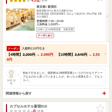
4.2点
/ 9 件
東京都 / 新宿区
東新宿駅387m
新大久保駅373m
西武新宿線【西武新宿駅】北口より徒歩5分 JR山手線【新
大久保駅】…
営業時間 7:30～23:00
入浴料金 1,320円～
日帰り
24時間営業、深夜営業
クーポンあり
入館料110円引き
クーポン
【4時間】
2,200円
→
2,090円
【10時間】
2,640円
→
2,53
0円
初めて行きました。場所柄＆24時間営業というのでかなりディー
プなものかと思っていきましたが、めっちゃ清潔＆広々。でもコ
スパ…
30代 女
性
関連情報から探す
カプセルホテル新宿510
お気に入
りに追加
-点
/ 0 件