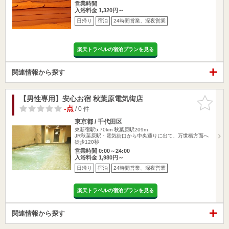
営業時間
入浴料金 1,320円～
日帰り
宿泊
24時間営業、深夜営業
楽天トラベルの宿泊プランを見る
関連情報から探す
【男性専用】安心お宿 秋葉原電気街店
お気に入
りに追加
-点
/ 0 件
東京都 / 千代田区
東新宿駅5.70km
秋葉原駅209m
JR秋葉原駅・電気街口から中央通りに出て、万世橋方面へ
徒歩120秒
営業時間 0:00～24:00
入浴料金 1,980円～
日帰り
宿泊
24時間営業、深夜営業
楽天トラベルの宿泊プランを見る
関連情報から探す