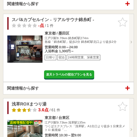
関連情報から探す
スパ&カプセルイン - リアルサウナ錦糸町 -
お気に入
りに追加
-点
/ 1 件
東京都 / 墨田区
江戸川駅8.76km
錦糸町駅274m
各線「錦糸町駅」徒歩2分 錦糸町駅北口より徒歩2分
営業時間 0:00～24:00
入浴料金 1,300円～
日帰り
宿泊
24時間営業、深夜営業
楽天トラベルの宿泊プランを見る
関連情報から探す
浅草ROXまつり湯
お気に入
りに追加
3.6点
/ 61 件
東京都 / 台東区
江戸川駅9.73km
浅草駅135m
つくばエクスプレス「浅草駅」A1出口より徒歩１分東京メ
トロ 銀座線「…
営業時間 10:30～翌9:00