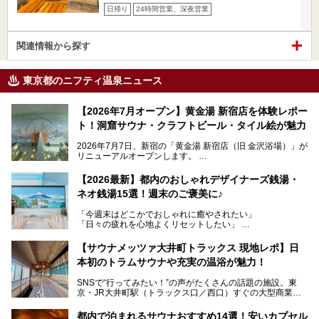
日帰り
24時間営業、深夜営業
関連情報から探す
東京都のニフティ温泉ニュース
【2026年7月オープン】黄金湯 新宿店を体験レポー
ト！洞窟サウナ・クラフトビール・タイル絵が魅力
2026年7月7日、新宿の「黄金湯 新宿店（旧 金沢浴場）」が
リニューアルオープンします。
レトロでノスタルジックなタイル絵はそのまま、昔からここ
【2026最新】都内のおしゃれデザイナーズ銭湯・
を知る地元の人にも、新しく足を運んでくれる人にも愛され
ネオ銭湯15選！週末のご褒美に♪
る、今の時代の"銭湯"として生まれ変わりました。洞窟のよ
うなユニークなサウナ、自家醸造のクラフトビールが飲める
「今週末はどこかでおしゃれに癒やされたい」
ビアバーなど、新しく登場したスポットも併せて紹介しま
「日々の疲れを心地よくリセットしたい」
す。充実した設備があるのに、基本の入浴料が銭湯価格の5
──そんなときにおすすめなのが、今、都内で大きなブーム
50円というのも嬉しすぎます！
となっている新しいスタイルの銭湯です。
【サウナメッツァ大井町トラックス 現地レポ】日
本初のトラムサウナや充実の温浴が魅力！
最近、SNSやメディアで「デザイナーズ銭湯」や「ネオ銭
湯」という言葉をよく耳にしませんか？
SNSで“行ってみたい！”の声がたくさんの話題の施設。東
京・JR大井町駅（トラックス口／西口）すぐの大型商業施
本記事では、そもそもこれらがどんな銭湯なのか、その気に
設・大井町 トラックスに、2026年3月28日、「サウナメッ
なる違いを分かりやすく解説！さらに、都内で絶対に外せな
ツァ大井町トラックス」がニューオープン。施設の様子をレ
いおしゃれな名店15選を、おすすめの順番で一挙にご紹介
都内で泊まれるサウナおすすめ14選！安いカプセル