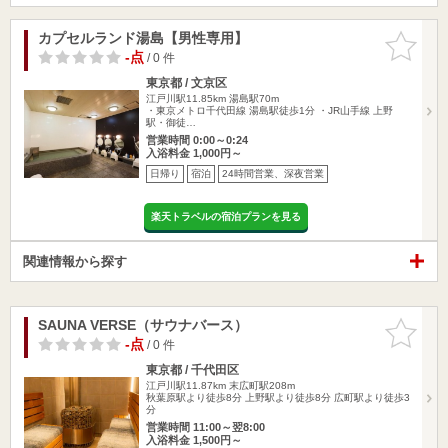
カプセルランド湯島【男性専用】
お気に入
りに追加
-点
/ 0 件
東京都 / 文京区
江戸川駅11.85km
湯島駅70m
・東京メトロ千代田線 湯島駅徒歩1分 ・JR山手線 上野
駅・御徒…
営業時間 0:00～0:24
入浴料金 1,000円～
日帰り
宿泊
24時間営業、深夜営業
楽天トラベルの宿泊プランを見る
関連情報から探す
SAUNA VERSE（サウナバース）
お気に入
りに追加
-点
/ 0 件
東京都 / 千代田区
江戸川駅11.87km
末広町駅208m
秋葉原駅より徒歩8分 上野駅より徒歩8分 広町駅より徒歩3
分
営業時間 11:00～翌8:00
入浴料金 1,500円～