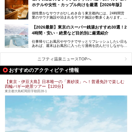
ポ―トします。
します。
ホテルや女性・カップル向けを厳選【2026年版】
個性豊かなサウナがひしめき合う東京都内には、24時間営
業のサウナ施設や泊まれるサウナ施設が数多くあります。
終電を逃した深夜の利用に限らず、時間を気にしないサウナ
を旅の目的とする「サ旅」や自分へのご褒美のための宿泊な
【2026最新】東京のスーパー銭湯おすすめ30選！2
ど、自分の好きなタイミングで好きなだけサ活ができるのが
4時間・安い・絶景など目的別に厳選紹介
魅力です。
仕事帰りにお風呂やサウナでサッとリフレッシュしたい日も
最近では、男性専用施設だけでなく、カップルや女性に嬉し
あれば、週末はお風呂に入ったり漫画を読んだりしながら一
い個室サウナも増えてきました。
日中ダラダラ過ごしたい日もあると思います。
この記事では、東京都内にある24時間営業のサウナの中か
また、終電を逃してしまい、「このまま朝までゆっくりでき
ら、特におすすめしたい施設14選をご紹介します。
ニフティ温泉ニュースTOPへ
る場所があれば」と探した経験がある人も多いのではないで
宿泊可能な施設もピックアップしているので、ぜひチェック
しょうか。
してみてください。
おすすめのアクティビティ情報
そこで本記事では、東京でおすすめのスーパー銭湯を、目的
別に厳選した30施設からご紹介します。
【東京・伊豆大島】日本唯一の「裏砂漠」へ！普通免許で楽しむ
24時間営業で宿泊できる施設や、1,000円以下で楽しめる安
四輪バギー絶景ツアー【120分】
い施設、デートや休日レジャーにもぴったりなエンタメ要素
が充実した施設など、利用のシーンに合わせて参考にしてく
東京都大島町岡田字助田28-1
ださい。