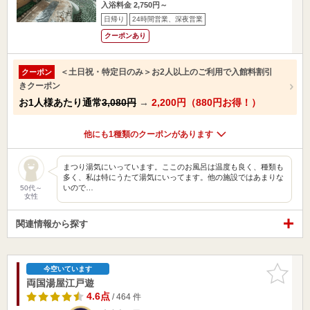
入浴料金 2,750円～
日帰り
24時間営業、深夜営業
クーポンあり
＜土日祝・特定日のみ＞お2人以上のご利用で入館料割引
クーポン
きクーポン
お1人様あたり通常
3,080円
→
2,200円（880円お得！）
他にも1種類のクーポンがあります
まつり湯気にいっています。ここのお風呂は温度も良く、種類も
多く、私は特にうたて湯気にいってます。他の施設ではあまりな
いので…
50代～
女性
関連情報から探す
お気に入
今空いています
りに追加
両国湯屋江戸遊
4.6点
/ 464 件