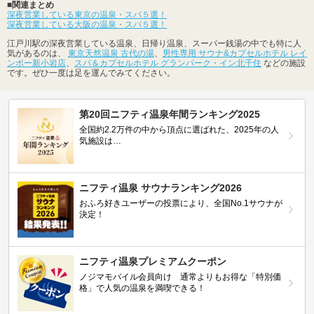
■関連まとめ
深夜営業している東京の温泉・スパ５選！
深夜営業している大阪の温泉・スパ５選！
江戸川駅の深夜営業している温泉、日帰り温泉、スーパー銭湯の中でも特に人
気があるのは、
東京天然温泉 古代の湯
、
男性専用 サウナ&カプセルホテル レイ
ンボー新小岩店
、
スパ＆カプセルホテル グランパーク・イン北千住
などの施設
です。ぜひ一度は足を運んでみてください。
第20回ニフティ温泉年間ランキング2025
全国約2.2万件の中から頂点に選ばれた、2025年の人
気施設は…
ニフティ温泉 サウナランキング2026
おふろ好きユーザーの投票により、全国No.1サウナが
決定！
ニフティ温泉プレミアムクーポン
ノジマモバイル会員向け 通常よりもお得な「特別価
格」で人気の温泉を満喫できる！