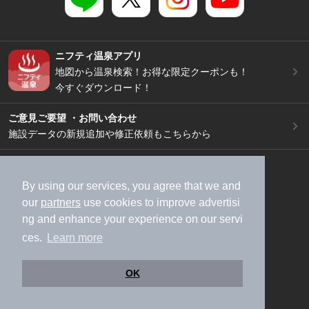
ニフティ温泉アプリ
地図から温泉検索！お得な限定クーポンも！
今すぐダウンロード！
ご意見ご要望 ・お問い合わせ
施設データの新規追加や修正依頼もこちらから
スマートフォン
/
PC
加盟店募集（資料請求）
広告出稿のご案内
By using our services, you agree that we and
our
partners
use cookies to improve advertisi
利用規約
ライフスタイルMEMBERS+規約
ng and enhance your experience on our servi
特定商取引法に基づく表記
ヘルプ
採用情報
ces.
Learn more
運営会社
個人情報保護ポリシー
©NIFTY Lifestyle Co., Ltd.
OK