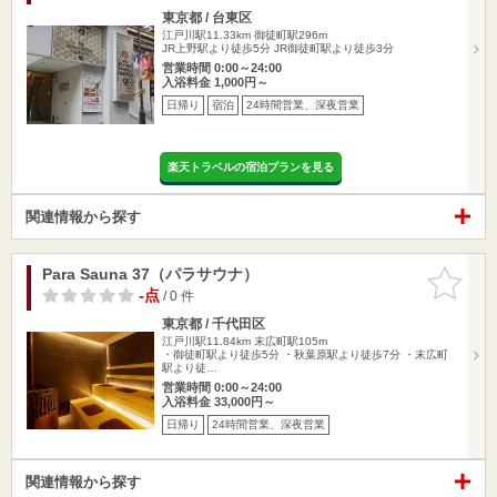
東京都 / 台東区
江戸川駅11.33km
御徒町駅296m
JR上野駅より徒歩5分 JR御徒町駅より徒歩3分
営業時間 0:00～24:00
入浴料金 1,000円～
日帰り
宿泊
24時間営業、深夜営業
楽天トラベルの宿泊プランを見る
関連情報から探す
Para Sauna 37（パラサウナ）
お気に入
りに追加
-点
/ 0 件
東京都 / 千代田区
江戸川駅11.84km
末広町駅105m
・御徒町駅より徒歩5分 ・秋葉原駅より徒歩7分 ・末広町
駅より徒…
営業時間 0:00～24:00
入浴料金 33,000円～
日帰り
24時間営業、深夜営業
関連情報から探す