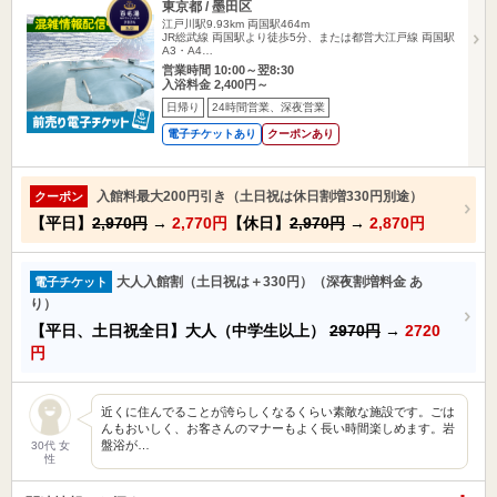
東京都 / 墨田区
江戸川駅9.93km
両国駅464m
JR総武線 両国駅より徒歩5分、または都営大江戸線 両国駅
A3・A4…
営業時間 10:00～翌8:30
入浴料金 2,400円～
日帰り
24時間営業、深夜営業
電子チケットあり
クーポンあり
入館料最大200円引き（土日祝は休日割増330円別途）
クーポン
【平日】
2,970円
→
2,770円
【休日】
2,970円
→
2,870円
大人入館割（土日祝は＋330円）（深夜割増料金 あ
電子チケット
り）
【平日、土日祝全日】大人（中学生以上）
2970円
→
2720
円
近くに住んでることが誇らしくなるくらい素敵な施設です。ごは
んもおいしく、お客さんのマナーもよく長い時間楽しめます。岩
盤浴が…
30代 女
性