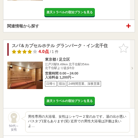
楽天トラベルの宿泊プランを見る
関連情報から探す
スパ＆カプセルホテル グランパーク・イン北千住
お気に入
りに追加
4.0点
/ 1 件
東京都 / 足立区
江戸川駅8.49km
北千住駅354m
北千住駅より徒歩5分
営業時間 0:00～24:00
入浴料金 1,200円～
日帰り
宿泊
24時間営業、深夜営業
楽天トラベルの宿泊プランを見る
男性専用の大浴場、女性はシャワー２室のみです。湯の出が悪い
バスタブ1室もあります(笑) 近所での男性大浴場は評価は良い
よ…
50代～
女性