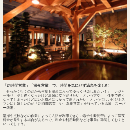
「24時間営業」「深夜営業」で、時間を気にせず温泉を楽しむ
「せっかく行くのだから何度も温泉に入ってゆっくり楽しみたい！」「レジャ
ー帰り、少し遅くなったけど温泉に立ち寄りたい」という方や、「仕事で遅く
なってしまったけど広いお風呂につかって癒されたい」という忙しいビジネス
マンにも嬉しいのが「24時間営業」や「深夜営業」を行っている温泉、スーパ
ー銭湯。
清掃や点検などの作業によって入浴が利用できない場合や時間帯によって深夜
料金が発生する場合があるので、料金や利用時間などは事前に確認しておくと
いいでしょう。