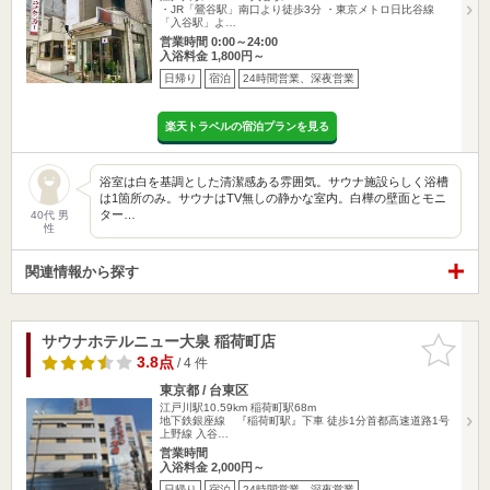
・JR「鶯谷駅」南口より徒歩3分 ・東京メトロ日比谷線
「入谷駅」よ…
営業時間 0:00～24:00
入浴料金 1,800円～
日帰り
宿泊
24時間営業、深夜営業
楽天トラベルの宿泊プランを見る
浴室は白を基調とした清潔感ある雰囲気。サウナ施設らしく浴槽
は1箇所のみ。サウナはTV無しの静かな室内。白樺の壁面とモニ
ター…
40代 男
性
関連情報から探す
サウナホテルニュー大泉 稲荷町店
お気に入
りに追加
3.8点
/ 4 件
東京都 / 台東区
江戸川駅10.59km
稲荷町駅68m
地下鉄銀座線 『稲荷町駅』下車 徒歩1分首都高速道路1号
上野線 入谷…
営業時間
入浴料金 2,000円～
日帰り
宿泊
24時間営業、深夜営業