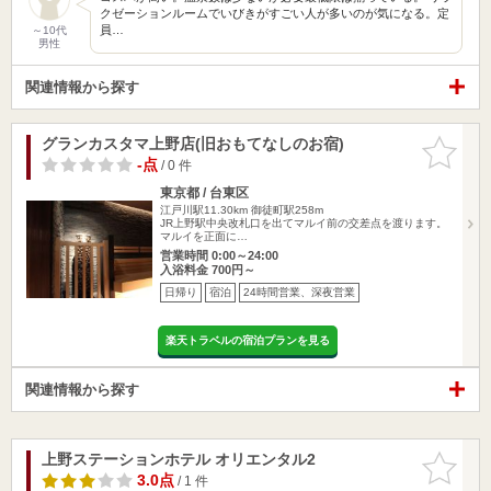
クゼーションルームでいびきがすごい人が多いのが気になる。定
員…
～10代
男性
関連情報から探す
グランカスタマ上野店(旧おもてなしのお宿)
お気に入
りに追加
-点
/ 0 件
東京都 / 台東区
江戸川駅11.30km
御徒町駅258m
JR上野駅中央改札口を出てマルイ前の交差点を渡ります。
マルイを正面に…
営業時間 0:00～24:00
入浴料金 700円～
日帰り
宿泊
24時間営業、深夜営業
楽天トラベルの宿泊プランを見る
関連情報から探す
上野ステーションホテル オリエンタル2
お気に入
りに追加
3.0点
/ 1 件