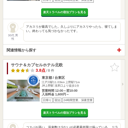
楽天トラベルの宿泊プランを見る
アカスリが最高でした。久しぶりにアカスリやったら、寝てしま
い。終わっても気づかなかったです。
30代 男
性
関連情報から探す
サウナ＆カプセルホテル北欧
お気に入
りに追加
3.8点
/ 8 件
東京都 / 台東区
江戸川駅11.03km
上野駅71m
JR上野駅 浅草口より徒歩1分
営業時間 12:00～翌10:00
入浴料金 1,600円～
日帰り
宿泊
24時間営業、深夜営業
楽天トラベルの宿泊プランを見る
コスパが高い。温泉数は少ないが必要最低限は揃っている。 リラ