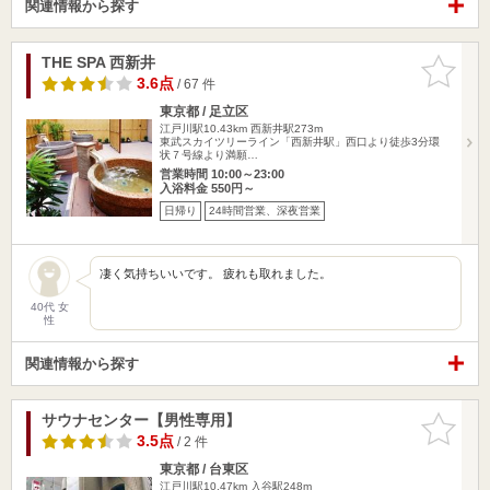
関連情報から探す
THE SPA 西新井
お気に入
りに追加
3.6点
/ 67 件
東京都 / 足立区
江戸川駅10.43km
西新井駅273m
東武スカイツリーライン「西新井駅」西口より徒歩3分環
状７号線より満願…
営業時間 10:00～23:00
入浴料金 550円～
日帰り
24時間営業、深夜営業
凄く気持ちいいです。 疲れも取れました。
40代 女
性
関連情報から探す
サウナセンター【男性専用】
お気に入
りに追加
3.5点
/ 2 件
東京都 / 台東区
江戸川駅10.47km
入谷駅248m