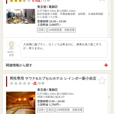
3.5点
/ 71 件
東京都 / 葛飾区
江戸川駅3.15km
新小岩駅1.44km
総武本線新小岩駅、常磐線亀有駅、金町駅、京成線青砥駅
から送迎バスが発…
営業時間 10:00～23:00
入浴料金 2,680円～
日帰り
24時間営業、深夜営業
入浴場に歯ブラシ，カミソリは有るのに，身体を洗う垢こすり
が，有りません。
50代～
女性
関連情報から探す
男性専用 サウナ&カプセルホテル レインボー新小岩店
お気に入
りに追加
-点
/ 0 件
東京都 / 葛飾区
江戸川駅4.10km
新小岩駅233m
JR新小岩駅南口徒歩1分
営業時間 0:00～24:00
入浴料金 1,700円～
日帰り
宿泊
24時間営業、深夜営業