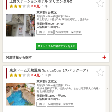
上野ステーションホテル オリエンタル2
お気に入
りに追加
3.0点
/ 1 件
東京都 / 台東区
青海駅9.49km
御徒町駅296m
JR上野駅より徒歩5分 JR御徒町駅より徒歩3分
営業時間 0:00～24:00
入浴料金 1,000円～
日帰り
宿泊
24時間営業、深夜営業
楽天トラベルの宿泊プランを見る
関連情報から探す
東京ドーム天然温泉 Spa LaQua（スパ ラクーア）
お気に入
りに追加
3.4点
/ 152 件
東京都 / 文京区
青海駅9.52km
後楽園駅175m
JR線水道橋駅下車、徒歩約6分、または地下鉄丸の内線・
南北線後楽園駅…
営業時間 11:00～翌9:00
入浴料金 3,230円～
日帰り
24時間営業、深夜営業