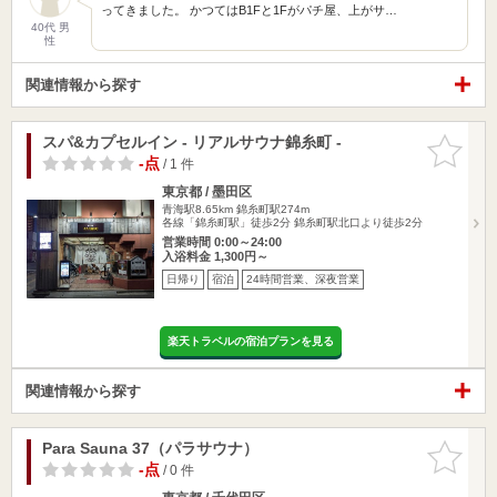
ってきました。 かつてはB1Fと1Fがパチ屋、上がサ…
40代 男
性
関連情報から探す
スパ&カプセルイン - リアルサウナ錦糸町 -
お気に入
りに追加
-点
/ 1 件
東京都 / 墨田区
青海駅8.65km
錦糸町駅274m
各線「錦糸町駅」徒歩2分 錦糸町駅北口より徒歩2分
営業時間 0:00～24:00
入浴料金 1,300円～
日帰り
宿泊
24時間営業、深夜営業
楽天トラベルの宿泊プランを見る
関連情報から探す
Para Sauna 37（パラサウナ）
お気に入
りに追加
-点
/ 0 件