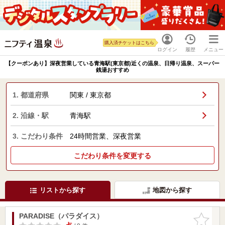
購入済チケットはこちら
ログイン
履歴
メニュー
【クーポンあり】深夜営業している青海駅(東京都)近くの温泉、日帰り温泉、スーパー
銭湯おすすめ
1. 都道府県
関東 / 東京都
2. 沿線・駅
青海駅
3. こだわり条件
24時間営業、深夜営業
こだわり条件を変更する
リストから探す
地図から探す
PARADISE（パラダイス）
お気に入
りに追加