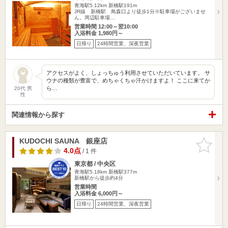
青海駅5.12km
新橋駅191m
JR線 新橋駅 鳥森口より徒歩1分※駐車場がございませ
ん。周辺駐車場…
営業時間 12:00～翌10:00
入浴料金 1,980円～
日帰り
24時間営業、深夜営業
アクセスがよく、しょっちゅう利用させていただいています。 サ
ウナの種類が豊富で、めちゃくちゃ汗かけますよ！ ここに来てか
ら…
20代 男
性
関連情報から探す
KUDOCHI SAUNA 銀座店
お気に入
りに追加
4.0点
/ 1 件
東京都 / 中央区
青海駅5.18km
新橋駅377m
新橋駅から徒歩約4分
営業時間
入浴料金 6,000円～
日帰り
24時間営業、深夜営業