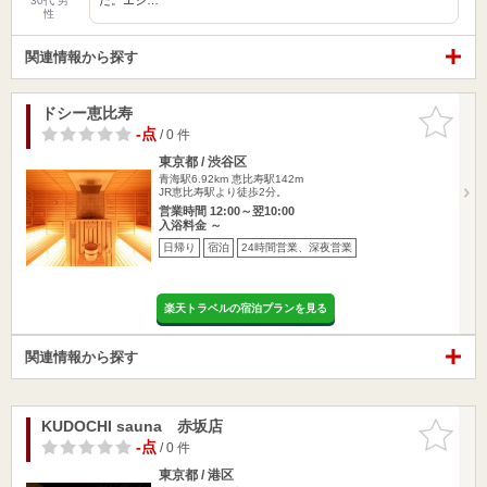
30代 男
性
関連情報から探す
ドシー恵比寿
お気に入
りに追加
-点
/ 0 件
東京都 / 渋谷区
青海駅6.92km
恵比寿駅142m
JR恵比寿駅より徒歩2分。
営業時間 12:00～翌10:00
入浴料金 ～
日帰り
宿泊
24時間営業、深夜営業
楽天トラベルの宿泊プランを見る
関連情報から探す
KUDOCHI sauna 赤坂店
お気に入
りに追加
-点
/ 0 件
東京都 / 港区