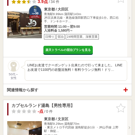
りに追加
3.9点
/ 34 件
東京都 / 大田区
青海駅8.99km
蒲田駅143m
JR京浜東北線・東急線蒲田駅西口下車徒歩1分。西口右
手、ドンキホーテ…
営業時間 11:00～翌9:00
入浴料金 1,580円～
日帰り
宿泊
24時間営業、深夜営業
楽天トラベルの宿泊プランを見る
LINEお友達でクーポンゲット出来たので行って来ました。 LINE
お友達で1100円の岩盤浴無料！有料ラウンジ無料！ドリ…
50代～
女性
関連情報から探す
カプセルランド湯島【男性専用】
お気に入
りに追加
-点
/ 0 件
東京都 / 文京区
青海駅9.29km
湯島駅70m
・東京メトロ千代田線 湯島駅徒歩1分 ・JR山手線 上野
駅・御徒…