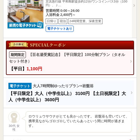
京浜急行線 平和島駅徒歩約12分/ワンコインバス3分（100
円）、Ｊ…
営業時間 0:00～24:00
入浴料金 2,400円～
日帰り
宿泊
24時間営業、深夜営業
電子チケットあり
【百名湯受賞記念】【平日限定】100分制プラン（タオル
期間限定
セット付き）
【平日】
1,100円
大人7時間制ゆったりプラン+岩盤浴
電子チケット
【平日限定】大人（中学生以上）
3100円
【土日祝限定】大
人（中学生以上）
3600円
ロウリュウサウナがとても良かったです。 岩盤浴も空いていて、
携帯見ながらゴロゴロしていたらあっという間に時間が過ぎま
す。
30代 女
性