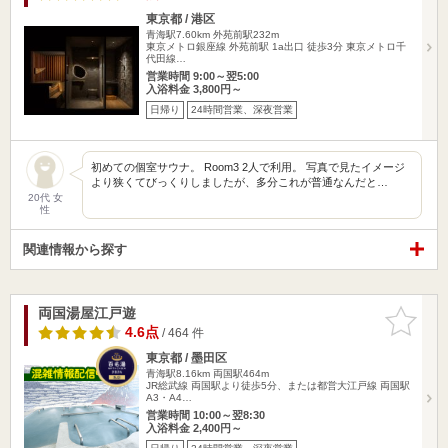
東京都 / 港区
青海駅7.60km
外苑前駅232m
東京メトロ銀座線 外苑前駅 1a出口 徒歩3分 東京メトロ千
代田線…
営業時間 9:00～翌5:00
入浴料金 3,800円～
日帰り
24時間営業、深夜営業
初めての個室サウナ。 Room3 2人で利用。 写真で見たイメージ
より狭くてびっくりしましたが、多分これが普通なんだと…
20代 女
性
関連情報から探す
両国湯屋江戸遊
お気に入
りに追加
4.6点
/ 464 件
東京都 / 墨田区
青海駅8.16km
両国駅464m
JR総武線 両国駅より徒歩5分、または都営大江戸線 両国駅
A3・A4…
営業時間 10:00～翌8:30
入浴料金 2,400円～