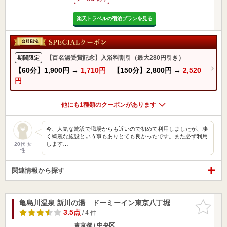
楽天トラベルの宿泊プランを見る
【百名湯受賞記念】入浴料割引（最大280円引き）
期間限定
【60分】
1,900円
→
1,710円
【150分】
2,800円
→
2,520
円
他にも1種類のクーポンがあります
今、人気な施設で職場からも近いので初めて利用しましたが、凄
く綺麗な施設という事もありとても良かったです。また必ず利用
します…
20代 女
性
関連情報から探す
亀島川温泉 新川の湯 ドーミーイン東京八丁堀
お気に入
りに追加
3.5点
/ 4 件
東京都 / 中央区