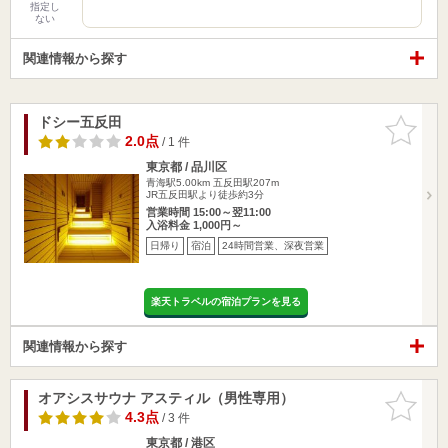
指定し
ない
関連情報から探す
ドシー五反田
お気に入
りに追加
2.0点
/ 1 件
東京都 / 品川区
青海駅5.00km
五反田駅207m
JR五反田駅より徒歩約3分
営業時間 15:00～翌11:00
入浴料金 1,000円～
日帰り
宿泊
24時間営業、深夜営業
楽天トラベルの宿泊プランを見る
関連情報から探す
オアシスサウナ アスティル（男性専用）
お気に入
りに追加
4.3点
/ 3 件
東京都 / 港区