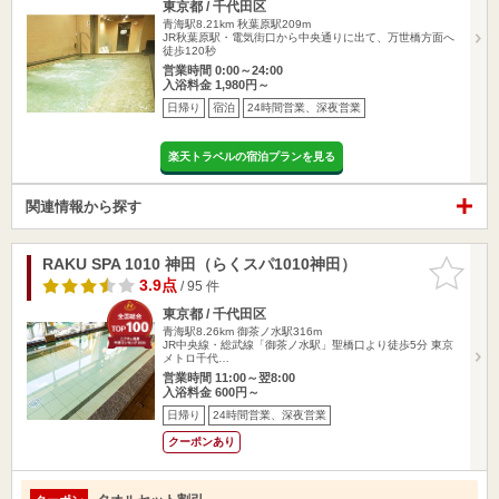
東京都 / 千代田区
青海駅8.21km
秋葉原駅209m
JR秋葉原駅・電気街口から中央通りに出て、万世橋方面へ
徒歩120秒
営業時間 0:00～24:00
入浴料金 1,980円～
日帰り
宿泊
24時間営業、深夜営業
楽天トラベルの宿泊プランを見る
関連情報から探す
RAKU SPA 1010 神田（らくスパ1010神田）
お気に入
りに追加
3.9点
/ 95 件
東京都 / 千代田区
青海駅8.26km
御茶ノ水駅316m
JR中央線・総武線「御茶ノ水駅」聖橋口より徒歩5分 東京
メトロ千代…
営業時間 11:00～翌8:00
入浴料金 600円～
日帰り
24時間営業、深夜営業
クーポンあり