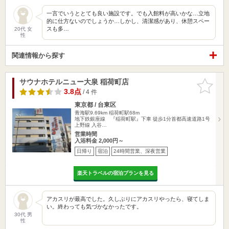
一言でいうととても良い施設です。でも入館料が高いかな…立地
的に仕方ないのでしょうか…しかし、清潔感があり、休憩スペー
スも多…
20代 女
性
関連情報から探す
サウナホテルニュー大泉 稲荷町店
お気に入
りに追加
3.8点
/ 4 件
東京都 / 台東区
青海駅9.69km
稲荷町駅68m
地下鉄銀座線 『稲荷町駅』下車 徒歩1分首都高速道路1号
上野線 入谷…
営業時間
入浴料金 2,000円～
日帰り
宿泊
24時間営業、深夜営業
楽天トラベルの宿泊プランを見る
アカスリが最高でした。久しぶりにアカスリやったら、寝てしま
い。終わっても気づかなかったです。
30代 男
性