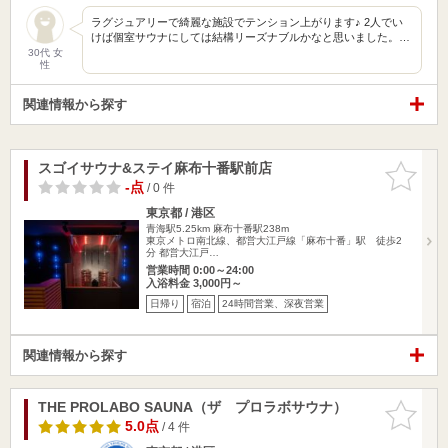
ラグジュアリーで綺麗な施設でテンション上がります♪ 2人でい
けば個室サウナにしては結構リーズナブルかなと思いました。…
30代 女
性
関連情報から探す
スゴイサウナ&ステイ麻布十番駅前店
お気に入
りに追加
-点
/ 0 件
東京都 / 港区
青海駅5.25km
麻布十番駅238m
東京メトロ南北線、都営大江戸線「麻布十番」駅 徒歩2
分 都営大江戸…
営業時間 0:00～24:00
入浴料金 3,000円～
日帰り
宿泊
24時間営業、深夜営業
関連情報から探す
THE PROLABO SAUNA（ザ プロラボサウナ）
お気に入
りに追加
5.0点
/ 4 件