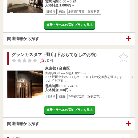
営業時間 0:00～0:24
入浴料金 1,000円～
日帰り
宿泊
24時間営業、深夜営業
楽天トラベルの宿泊プランを見る
関連情報から探す
グランカスタマ上野店(旧おもてなしのお宿)
お気に入
りに追加
-点
/ 0 件
東京都 / 台東区
青海駅9.44km
御徒町駅258m
JR上野駅中央改札口を出てマルイ前の交差点を渡ります。
マルイを正面に…
営業時間 0:00～24:00
入浴料金 700円～
日帰り
宿泊
24時間営業、深夜営業
楽天トラベルの宿泊プランを見る
関連情報から探す