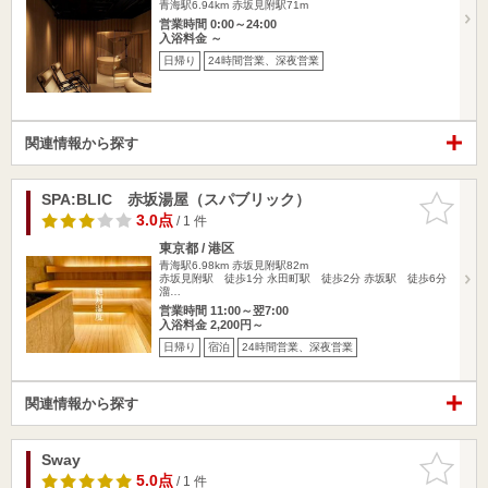
青海駅6.94km
赤坂見附駅71m
営業時間 0:00～24:00
入浴料金 ～
日帰り
24時間営業、深夜営業
関連情報から探す
SPA:BLIC 赤坂湯屋（スパブリック）
お気に入
りに追加
3.0点
/ 1 件
東京都 / 港区
青海駅6.98km
赤坂見附駅82m
赤坂見附駅 徒歩1分 永田町駅 徒歩2分 赤坂駅 徒歩6分
溜…
営業時間 11:00～翌7:00
入浴料金 2,200円～
日帰り
宿泊
24時間営業、深夜営業
関連情報から探す
Sway
お気に入
りに追加
5.0点
/ 1 件