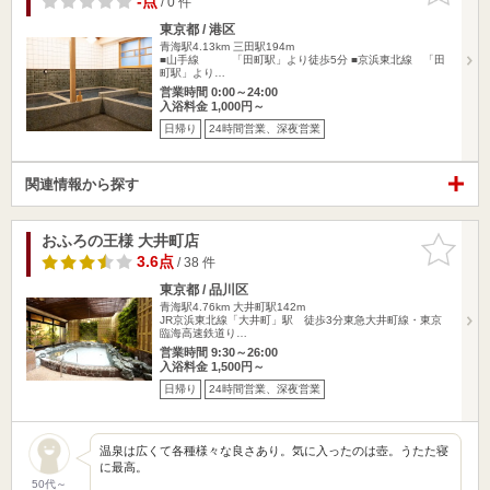
-点
/ 0 件
東京都 / 港区
青海駅4.13km
三田駅194m
■山手線 「田町駅」より徒歩5分 ■京浜東北線 「田
町駅」より…
営業時間 0:00～24:00
入浴料金 1,000円～
日帰り
24時間営業、深夜営業
関連情報から探す
おふろの王様 大井町店
お気に入
りに追加
3.6点
/ 38 件
東京都 / 品川区
青海駅4.76km
大井町駅142m
JR京浜東北線「大井町」駅 徒歩3分東急大井町線・東京
臨海高速鉄道り…
営業時間 9:30～26:00
入浴料金 1,500円～
日帰り
24時間営業、深夜営業
温泉は広くて各種様々な良さあり。気に入ったのは壺。うたた寝
に最高。
50代～