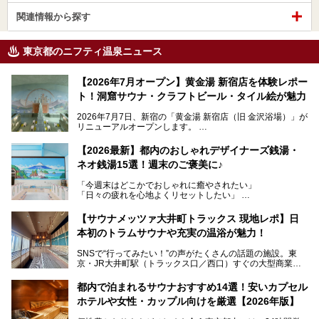
関連情報から探す
東京都のニフティ温泉ニュース
【2026年7月オープン】黄金湯 新宿店を体験レポー
ト！洞窟サウナ・クラフトビール・タイル絵が魅力
2026年7月7日、新宿の「黄金湯 新宿店（旧 金沢浴場）」が
リニューアルオープンします。
レトロでノスタルジックなタイル絵はそのまま、昔からここ
【2026最新】都内のおしゃれデザイナーズ銭湯・
を知る地元の人にも、新しく足を運んでくれる人にも愛され
ネオ銭湯15選！週末のご褒美に♪
る、今の時代の"銭湯"として生まれ変わりました。洞窟のよ
うなユニークなサウナ、自家醸造のクラフトビールが飲める
「今週末はどこかでおしゃれに癒やされたい」
ビアバーなど、新しく登場したスポットも併せて紹介しま
「日々の疲れを心地よくリセットしたい」
す。充実した設備があるのに、基本の入浴料が銭湯価格の5
──そんなときにおすすめなのが、今、都内で大きなブーム
50円というのも嬉しすぎます！
となっている新しいスタイルの銭湯です。
【サウナメッツァ大井町トラックス 現地レポ】日
本初のトラムサウナや充実の温浴が魅力！
最近、SNSやメディアで「デザイナーズ銭湯」や「ネオ銭
湯」という言葉をよく耳にしませんか？
SNSで“行ってみたい！”の声がたくさんの話題の施設。東
京・JR大井町駅（トラックス口／西口）すぐの大型商業施
本記事では、そもそもこれらがどんな銭湯なのか、その気に
設・大井町 トラックスに、2026年3月28日、「サウナメッ
なる違いを分かりやすく解説！さらに、都内で絶対に外せな
ツァ大井町トラックス」がニューオープン。施設の様子をレ
いおしゃれな名店15選を、おすすめの順番で一挙にご紹介
都内で泊まれるサウナおすすめ14選！安いカプセル
ポ―トします。
します。
ホテルや女性・カップル向けを厳選【2026年版】