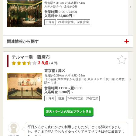
青海駅6.31km
六本木駅154m
六本木駅から 徒歩約5分
営業時間 0:00～24:00
入浴料金 34,000円～
日帰り
24時間営業、深夜営業
関連情報から探す
テルマー湯 西麻布
お気に入
りに追加
3.8点
/ 4 件
東京都 / 港区
青海駅6.39km
六本木駅494m
日比谷線 六本木駅から徒歩5分 東京メトロ千代田線 乃木坂
駅から徒…
営業時間 11:00～翌10:00
入浴料金 3,200円～
日帰り
宿泊
24時間営業、深夜営業
楽天トラベルの宿泊プランを見る
平日夕方から夜にかけて利用しましたが、とても満喫できまし
た。そこまで混んでおらずゆっくりできてサウナは特に最高でし
た。エジ…