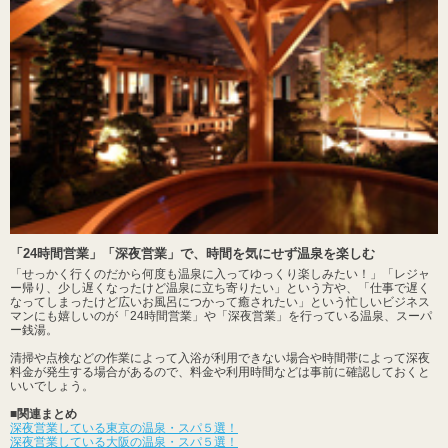
「24時間営業」「深夜営業」で、時間を気にせず温泉を楽しむ
「せっかく行くのだから何度も温泉に入ってゆっくり楽しみたい！」「レジャ
ー帰り、少し遅くなったけど温泉に立ち寄りたい」という方や、「仕事で遅く
なってしまったけど広いお風呂につかって癒されたい」という忙しいビジネス
マンにも嬉しいのが「24時間営業」や「深夜営業」を行っている温泉、スーパ
ー銭湯。
清掃や点検などの作業によって入浴が利用できない場合や時間帯によって深夜
料金が発生する場合があるので、料金や利用時間などは事前に確認しておくと
いいでしょう。
■関連まとめ
深夜営業している東京の温泉・スパ５選！
深夜営業している大阪の温泉・スパ５選！