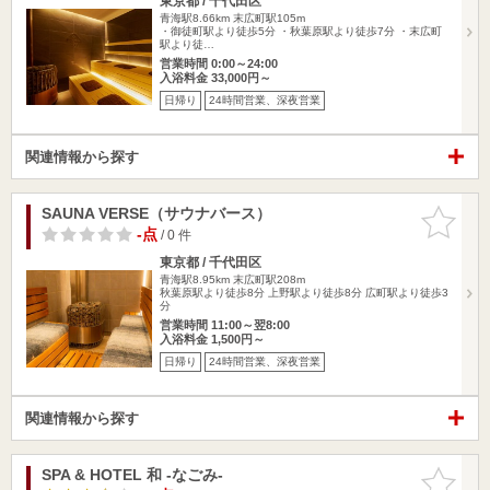
東京都 / 千代田区
青海駅8.66km
末広町駅105m
・御徒町駅より徒歩5分 ・秋葉原駅より徒歩7分 ・末広町
駅より徒…
営業時間 0:00～24:00
入浴料金 33,000円～
日帰り
24時間営業、深夜営業
関連情報から探す
SAUNA VERSE（サウナバース）
お気に入
りに追加
-点
/ 0 件
東京都 / 千代田区
青海駅8.95km
末広町駅208m
秋葉原駅より徒歩8分 上野駅より徒歩8分 広町駅より徒歩3
分
営業時間 11:00～翌8:00
入浴料金 1,500円～
日帰り
24時間営業、深夜営業
関連情報から探す
SPA & HOTEL 和 -なごみ-
お気に入