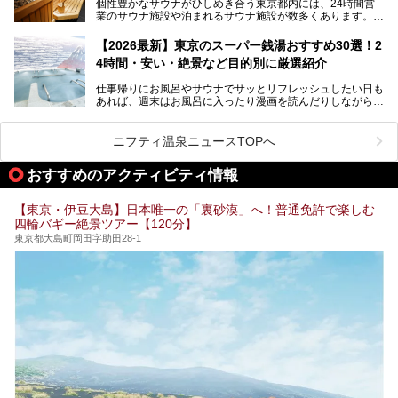
個性豊かなサウナがひしめき合う東京都内には、24時間営
業のサウナ施設や泊まれるサウナ施設が数多くあります。
終電を逃した深夜の利用に限らず、時間を気にしないサウナ
を旅の目的とする「サ旅」や自分へのご褒美のための宿泊な
【2026最新】東京のスーパー銭湯おすすめ30選！2
ど、自分の好きなタイミングで好きなだけサ活ができるのが
4時間・安い・絶景など目的別に厳選紹介
魅力です。
仕事帰りにお風呂やサウナでサッとリフレッシュしたい日も
最近では、男性専用施設だけでなく、カップルや女性に嬉し
あれば、週末はお風呂に入ったり漫画を読んだりしながら一
い個室サウナも増えてきました。
日中ダラダラ過ごしたい日もあると思います。
この記事では、東京都内にある24時間営業のサウナの中か
また、終電を逃してしまい、「このまま朝までゆっくりでき
ら、特におすすめしたい施設14選をご紹介します。
ニフティ温泉ニュースTOPへ
る場所があれば」と探した経験がある人も多いのではないで
宿泊可能な施設もピックアップしているので、ぜひチェック
しょうか。
してみてください。
おすすめのアクティビティ情報
そこで本記事では、東京でおすすめのスーパー銭湯を、目的
別に厳選した30施設からご紹介します。
【東京・伊豆大島】日本唯一の「裏砂漠」へ！普通免許で楽しむ
24時間営業で宿泊できる施設や、1,000円以下で楽しめる安
四輪バギー絶景ツアー【120分】
い施設、デートや休日レジャーにもぴったりなエンタメ要素
が充実した施設など、利用のシーンに合わせて参考にしてく
東京都大島町岡田字助田28-1
ださい。