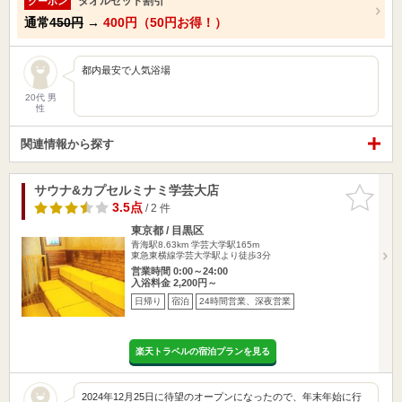
タオルセット割引
クーポン
通常
450円
→
400円（50円お得！）
都内最安で人気浴場
20代 男
性
関連情報から探す
サウナ&カプセルミナミ学芸大店
お気に入
りに追加
3.5点
/ 2 件
東京都 / 目黒区
青海駅8.63km
学芸大学駅165m
東急東横線学芸大学駅より徒歩3分
営業時間 0:00～24:00
入浴料金 2,200円～
日帰り
宿泊
24時間営業、深夜営業
楽天トラベルの宿泊プランを見る
2024年12月25日に待望のオープンになったので、年末年始に行