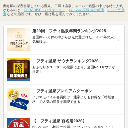
青海駅の深夜営業している温泉、日帰り温泉、スーパー銭湯の中でも特に人気
があるのは、
PARADISE（パラダイス）
、
おふろの王様 大井町店
、
ドシー五反
田
などの施設です。ぜひ一度は足を運んでみてください。
第20回ニフティ温泉年間ランキング2025
全国約2.2万件の中から頂点に選ばれた、2025年の人
気施設は…
ニフティ温泉 サウナランキング2026
おふろ好きユーザーの投票により、全国No.1サウナが
決定！
ニフティ温泉プレミアムクーポン
ノジマモバイル会員向け 通常よりもお得な「特別価
格」で人気の温泉を満喫できる！
【ニフティ温泉 百名湯2026】
行ってみたい施設に投票してプレゼントを当てよう！