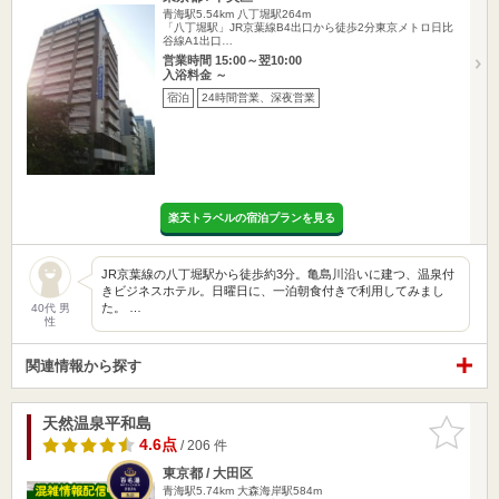
青海駅5.54km
八丁堀駅264m
「八丁堀駅」JR京葉線B4出口から徒歩2分東京メトロ日比
谷線A1出口…
営業時間 15:00～翌10:00
入浴料金 ～
宿泊
24時間営業、深夜営業
楽天トラベルの宿泊プランを見る
JR京葉線の八丁堀駅から徒歩約3分。亀島川沿いに建つ、温泉付
きビジネスホテル。日曜日に、一泊朝食付きで利用してみまし
た。 …
40代 男
性
関連情報から探す
天然温泉平和島
お気に入
りに追加
4.6点
/ 206 件
東京都 / 大田区
青海駅5.74km
大森海岸駅584m