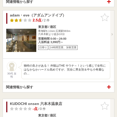
関連情報から探す
adam・eve（アダムアンドイブ）
お気に入
りに追加
2.5点
/ 2 件
東京都 / 港区
青海駅6.11km
広尾駅683m
六本木駅より徒歩10分
営業時間 0:00～24:00
入浴料金 3,990円～
日帰り
24時間営業、深夜営業
独特の良さがある！ 外観はTHE サウナ～！という感じで女性に
はなかなかハードル高めですが、完全に男女別＆中も小奇麗な
の…
30代 女
性
関連情報から探す
KUDOCHI onsen 六本木温泉店
お気に入
りに追加
-点
/ 0 件
東京都 / 港区