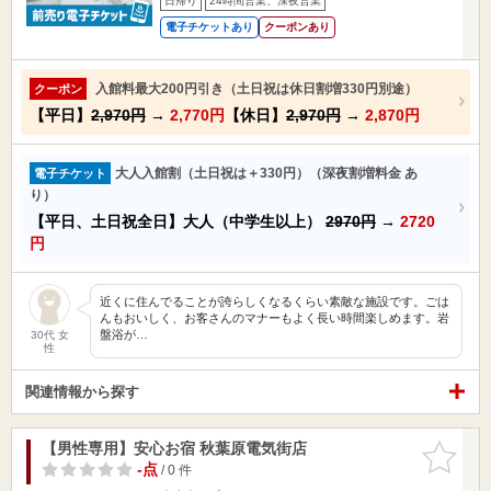
日帰り
24時間営業、深夜営業
電子チケットあり
クーポンあり
入館料最大200円引き（土日祝は休日割増330円別途）
クーポン
【平日】
2,970円
→
2,770円
【休日】
2,970円
→
2,870円
大人入館割（土日祝は＋330円）（深夜割増料金 あ
電子チケット
り）
【平日、土日祝全日】大人（中学生以上）
2970円
→
2720
円
近くに住んでることが誇らしくなるくらい素敵な施設です。ごは
んもおいしく、お客さんのマナーもよく長い時間楽しめます。岩
盤浴が…
30代 女
性
関連情報から探す
【男性専用】安心お宿 秋葉原電気街店
お気に入
りに追加
-点
/ 0 件