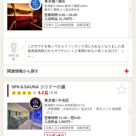
東京都 / 港区
青海駅5.39km
麻布十番駅189m
麻布十番駅より徒歩約4分
営業時間 0:00～24:00
入浴料金 21,780円～
日帰り
24時間営業、深夜営業
このサウナを知ってからフィンランド式に入れなくなりました涙
低体温気味だからサウナにいくと体調がめちゃ良くなるけど、こ
こ…
30代 女
性
関連情報から探す
SPA＆SAUNA コリドーの湯
お気に入
りに追加
4.2点
/ 6 件
東京都 / 中央区
青海駅5.47km
内幸町駅417m
・JR新橋駅（北改札出口）徒歩5分 ・東京メトロ 銀座駅
（C-1・…
営業時間 11:00～翌9:00
入浴料金 1,900円～
日帰り
24時間営業、深夜営業
クーポンあり