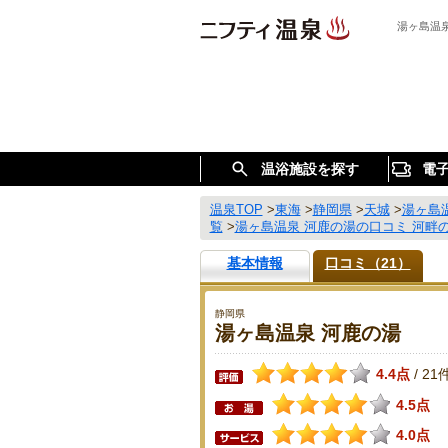
湯ヶ島温
温浴施設を探す
電
温泉TOP
>
東海
>
静岡県
>
天城
>
湯ヶ島
覧
>
湯ヶ島温泉 河鹿の湯の口コミ 河畔
基本情報
口コミ（21）
静岡県
湯ヶ島温泉 河鹿の湯
4.4点
21
/
4.5点
4.0点