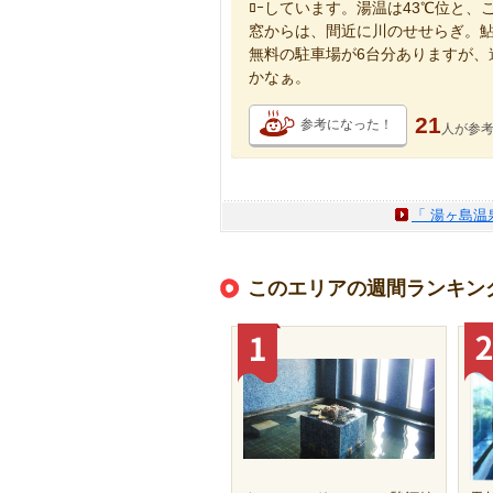
ﾛｰしています。湯温は43℃位と
窓からは、間近に川のせせらぎ。
無料の駐車場が6台分ありますが、
かなぁ。
21
参考になった！
人が
参
「 湯ヶ島温
このエリアの週間ランキン