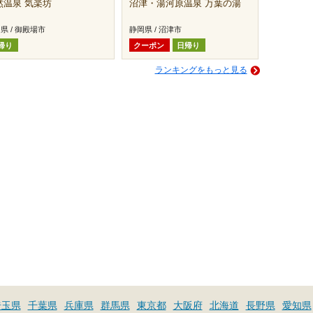
然温泉 気楽坊
沼津・湯河原温泉 万葉の湯
県 / 御殿場市
静岡県 / 沼津市
帰り
クーポン
日帰り
ランキングをもっと見る
埼玉県
千葉県
兵庫県
群馬県
東京都
大阪府
北海道
長野県
愛知県