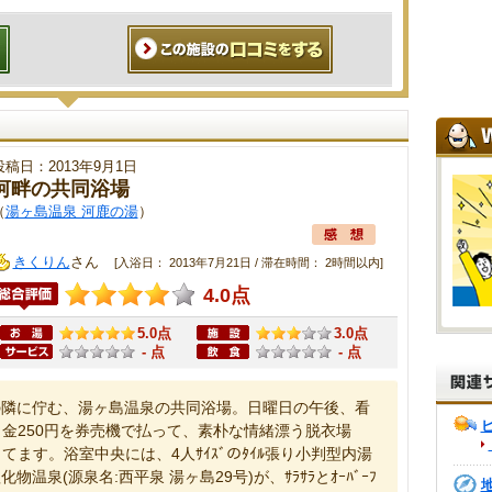
投稿日：2013年9月1日
河畔の共同浴場
（
湯ヶ島温泉 河鹿の湯
）
きくりん
さん
[入浴日： 2013年7月21日 / 滞在時間： 2時間以内]
4.0点
5.0点
3.0点
- 点
- 点
の隣に佇む、湯ヶ島温泉の共同浴場。日曜日の午後、看
金250円を券売機で払って、素朴な情緒漂う脱衣場
ます。浴室中央には、4人ｻｲｽﾞのﾀｲﾙ張り小判型内湯
塩化物温泉(源泉名:西平泉 湯ヶ島29号)が、ｻﾗｻﾗとｵｰﾊﾞｰﾌ