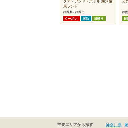
クア・アンド・ホテル 駿河健
天
康ランド
静岡県 / 静岡市
静岡
クーポン
宿泊
日帰り
日
主要エリアから探す
神奈川県