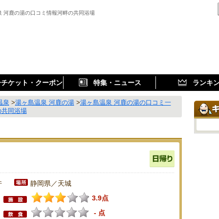
泉 河鹿の湯の口コミ情報河畔の共同浴場
子チケット・クーポン
特集・ニュース
ランキ
温泉
>
湯ヶ島温泉 河鹿の湯
>
湯ヶ島温泉 河鹿の湯の口コミ一
の共同浴場
件
静岡県／天城
3.9点
- 点