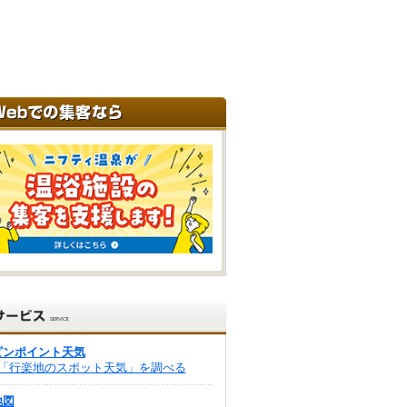
ピンポイント天気
「行楽地のスポット天気」を調べる
地図