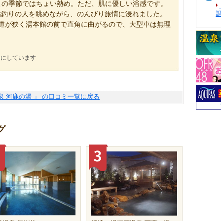
、この季節ではちょい熱め。ただ、肌に優しい浴感です。
鮎釣りの人を眺めながら、のんびり旅情に浸れました。
道が狭く湯本館の前で直角に曲がるので、大型車は無理
考にしています
泉 河鹿の湯 」 の口コミ一覧に戻る
グ