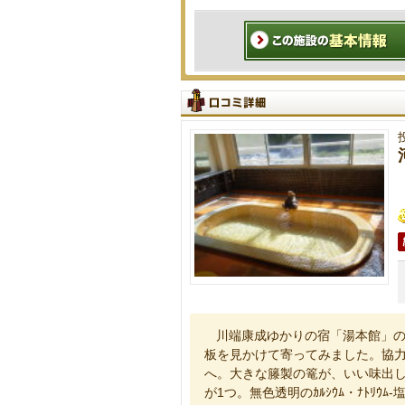
川端康成ゆかりの宿「湯本館」
板を見かけて寄ってみました。協力
へ。大きな籐製の篭が、いい味出して
が1つ。無色透明のｶﾙｼｳﾑ・ﾅﾄﾘｳﾑ-