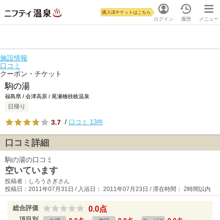
購入済チケットはこちら
ログイン
履歴
メニュー
施設情報
口コミ
クーポン・チケット
駒の湯
福島県 / 会津高原 / 尾瀬檜枝岐温泉
日帰り
3.7
/
口コミ 13件
口コミ詳細
駒の湯の口コミ
空いています
投稿者：しろうさぎさん
投稿日：2011年07月31日 / 入浴日： 2011年07月23日 / 滞在時間： 2時間以内
総合評価
0.0点
項目別