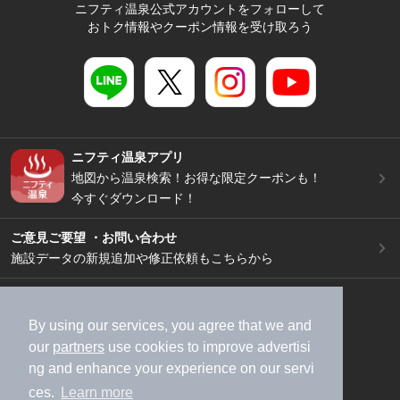
ニフティ温泉公式アカウントをフォローして
おトク情報やクーポン情報を受け取ろう
ニフティ温泉アプリ
地図から温泉検索！お得な限定クーポンも！
今すぐダウンロード！
ご意見ご要望 ・お問い合わせ
施設データの新規追加や修正依頼もこちらから
スマートフォン
/
PC
加盟店募集（資料請求）
広告出稿のご案内
By using our services, you agree that we and
our
partners
use cookies to improve advertisi
利用規約
ライフスタイルMEMBERS+規約
ng and enhance your experience on our servi
特定商取引法に基づく表記
ヘルプ
採用情報
ces.
Learn more
運営会社
個人情報保護ポリシー