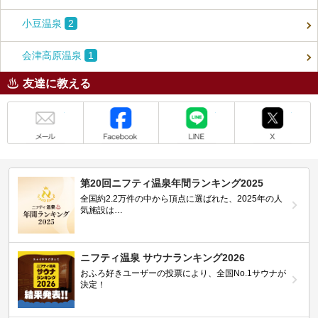
小豆温泉
2
会津高原温泉
1
友達に教える
メール
Facebook
LINE
X
第20回ニフティ温泉年間ランキング2025
全国約2.2万件の中から頂点に選ばれた、2025年の人
気施設は…
ニフティ温泉 サウナランキング2026
おふろ好きユーザーの投票により、全国No.1サウナが
決定！