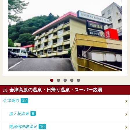
会津高原の温泉・日帰り温泉・スーパー銭湯
会津高原
18
湯ノ花温泉
6
尾瀬檜枝岐温泉
10