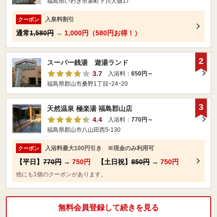
福島県いわき市泉町下川大畑17
入泉料割引
クーポン
通常
1,580円
→
1,000円（580円お得！）
2
スーパー銭湯 遊湯ランド
3.7
入浴料：
650円～
福島県郡山市桑野1丁目ｰ24ｰ20
3
天然温泉 極楽湯 福島郡山店
4.4
入浴料：
770円～
福島県郡山市八山田西5-130
入浴料最大100円引き ※現金のみ利用可
クーポン
【平日】
770円
→
750円
【土日祝】
850円
→
750円
他にも1個のクーポンがあります。
無料会員登録して続きを見る