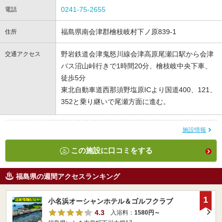
0241-75-2655
電話
福島県南会津郡檜枝岐村下ノ原839-1
住所
野岩鉄道会津鬼怒川線会津高原尾瀬口駅から会津
交通アクセス
バス沼山峠行きで1時間20分、檜枝岐中央下車、
徒歩5分
東北自動車道西那須野塩原ICより国道400、121、
352と乗り継いで尾瀬方面に進む。
施設情報
この施設に口コミをする
福島県の週間アクセスランキング
1
小名浜オーシャンホテル＆ゴルフクラブ
4.3
入浴料：
1580円～