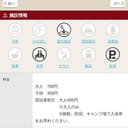
施設情報
天然
かけ流し
露天風呂
貸切風呂
岩
天然
かけ流し
露天風呂
貸切風呂
岩盤浴
食事
休憩
サウナ
駅近
駐
食事
休憩
サウナ
駅近
駐車
料金
大人 700円
子供 350円
宿泊者割引 大人400円
※大人のみ
※旅館、民宿、キャンプ場で入浴券
をお求めください。