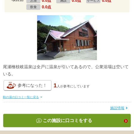
0.0点
0.0点
0.0点
お湯
施設
サービス
0.0点
飲食
尾瀬檜枝岐温泉は全戸に温泉が引いてあるので、公衆浴場は空いて
いる。
1
参考になった！
人が
参考にしています
駒の湯の口コミ一覧に戻る
>
施設情報
この施設に口コミをする