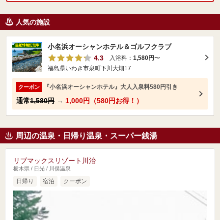
人気の施設
小名浜オーシャンホテル＆ゴルフクラブ
4.3
入浴料：
1,580円
〜
福島県いわき市泉町下川大畑17
『小名浜オーシャンホテル』大人入泉料580円引き
クーポン
通常
1,580円
→
1,000円（580円お得！）
周辺の温泉・日帰り温泉・スーパー銭湯
リブマックスリゾート川治
栃木県 / 日光 / 川俣温泉
日帰り
宿泊
クーポン