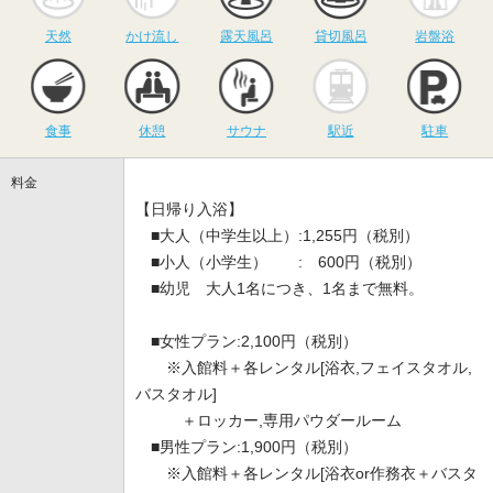
天然
かけ流し
露天風呂
貸切風呂
岩盤浴
食事
休憩
サウナ
駅近
駐
食事
休憩
サウナ
駅近
駐車
料金
【日帰り入浴】
■大人（中学生以上）:1,255円（税別）
■小人（小学生） : 600円（税別）
■幼児 大人1名につき、1名まで無料。
■女性プラン:2,100円（税別）
※入館料＋各レンタル[浴衣,フェイスタオル,
バスタオル]
＋ロッカー,専用パウダールーム
■男性プラン:1,900円（税別）
※入館料＋各レンタル[浴衣or作務衣＋バスタ