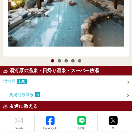
湯河原の温泉・日帰り温泉・スーパー銭湯
湯河原
100
奥湯河原温泉
5
友達に教える
メール
Facebook
LINE
X