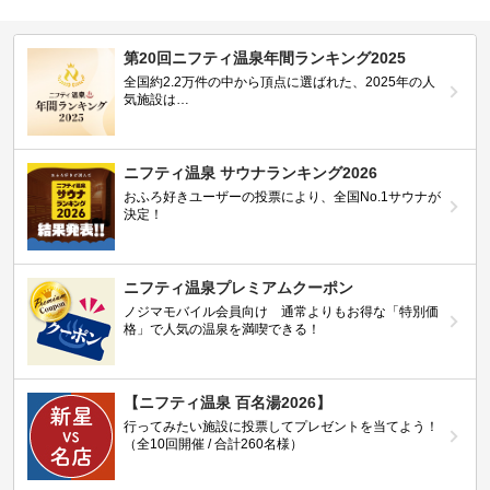
第20回ニフティ温泉年間ランキング2025
全国約2.2万件の中から頂点に選ばれた、2025年の人
気施設は…
ニフティ温泉 サウナランキング2026
おふろ好きユーザーの投票により、全国No.1サウナが
決定！
ニフティ温泉プレミアムクーポン
ノジマモバイル会員向け 通常よりもお得な「特別価
格」で人気の温泉を満喫できる！
【ニフティ温泉 百名湯2026】
行ってみたい施設に投票してプレゼントを当てよう！
（全10回開催 / 合計260名様）