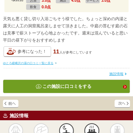
3.0点
4.0点
3.0点
お湯
施設
サービス
0.0点
飲食
天気も悪く貸し切り入浴ごちそう様でした。ちょっと深めの内湯と
露天に人工の洞窟風呂楽しませて頂きました。中庭の苔むす庭の石
は見事で薪ストーブも心地よかったです。週末は混んでいると思い
平日の昼下がりをおすすめします
11
参考になった！
人が
参考にしています
ゆとろ嵯峨沢の湯の口コミ一覧に戻る
>
施設情報
この施設に口コミをする
施設情報
天然
かけ流し
露天風呂
貸切風呂
岩