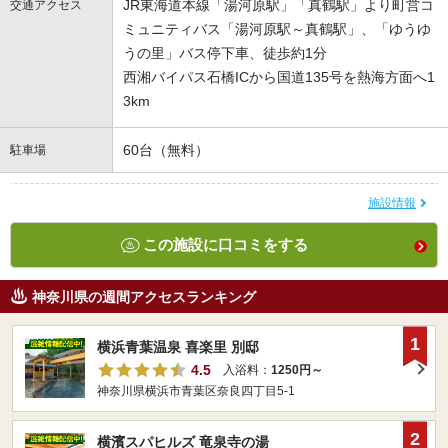
JR東海道本線「湯河原駅」「真鶴駅」より町営コ
交通アクセス
ミュニティバス「湯河原駅～真鶴駅」、「ゆうゆ
うの里」バス停下車、徒歩約1分
西湘バイパス石橋ICから国道135号を熱海方面へ1
3km
60台（無料）
駐車場
施設情報
この施設に口コミをする
神奈川県の週間アクセスランキング
1
横浜青葉温泉 喜楽里 別邸
4.5
入浴料：
1250円～
神奈川県横浜市青葉区奈良四丁目5-1
2
横濱スパヒルズ 竜泉寺の湯