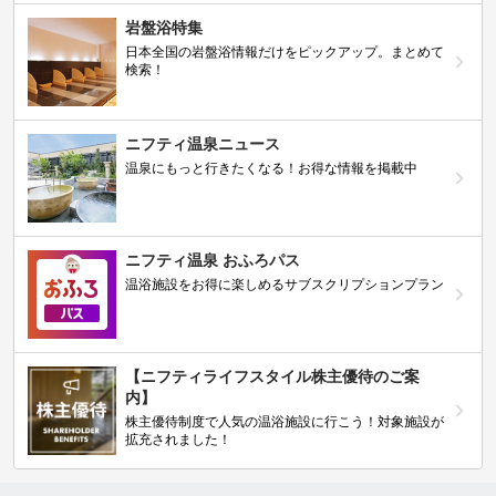
岩盤浴特集
日本全国の岩盤浴情報だけをピックアップ。まとめて
検索！
ニフティ温泉ニュース
温泉にもっと行きたくなる！お得な情報を掲載中
ニフティ温泉 おふろパス
温浴施設をお得に楽しめるサブスクリプションプラン
【ニフティライフスタイル株主優待のご案
内】
株主優待制度で人気の温浴施設に行こう！対象施設が
拡充されました！