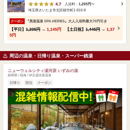
4.7
入浴料：
1,205円
〜
埼玉県さいたま市北区植竹町1-816-8
『美楽温泉 SPA-HERBS』大人入浴料最大70円引き
クーポン
【平日】
1,205円
→
1,145円
【土日祝】
1,445円
→
1,37
5円
周辺の温泉・日帰り温泉・スーパー銭湯
ニューウェルシティ湯河原 いずみの湯
静岡県 / 熱海 / 伊豆湯河原温泉
日帰り
宿泊
クーポン