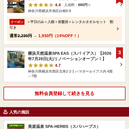
4.4
入浴料：
880円～
神奈川県横浜市旭区白根8-8
＜平日のみ＞入館＋岩盤浴＋レンタルタオルセット 割
クーポン
引き
通常
2,230円
→
1,930円（14%OFF！）
3
横浜天然温泉SPA EAS（スパ イアス）【2026
年7月28日(火)リノベーションオープン！】
4.7
神奈川県横浜市西区北幸2-2-1 ハマボールイアス内 4階
～7階
無料会員登録して続きを見る
人気の施設
美楽温泉 SPA-HERBS（スパハーブス）