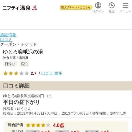
購入済チケットはこちら
ログイン
履歴
メニュー
施設情報
口コミ
クーポン・チケット
ゆとろ嵯峨沢の湯
神奈川県 / 湯河原
日帰り
宿泊
2.7
/
口コミ 38件
口コミ詳細
ゆとろ嵯峨沢の湯の口コミ
平日の昼下がり
投稿者：ゆうさん
投稿日：2013年04月03日 / 入浴日： 2013年04月03日 / 滞在時間： 2時間以内
総合評価
4.0点
項目別