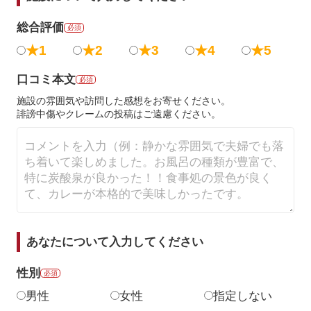
総合評価
必須
★1
★2
★3
★4
★5
口コミ本文
必須
施設の雰囲気や訪問した感想をお寄せください。
誹謗中傷やクレームの投稿はご遠慮ください。
あなたについて入力してください
性別
必須
男性
女性
指定しない