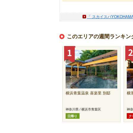
「 スカイスパYOKOHA
このエリアの週間ランキン
横浜青葉温泉 喜楽里 別邸
横
神奈川県 / 横浜市青葉区
神奈
日帰り
ク