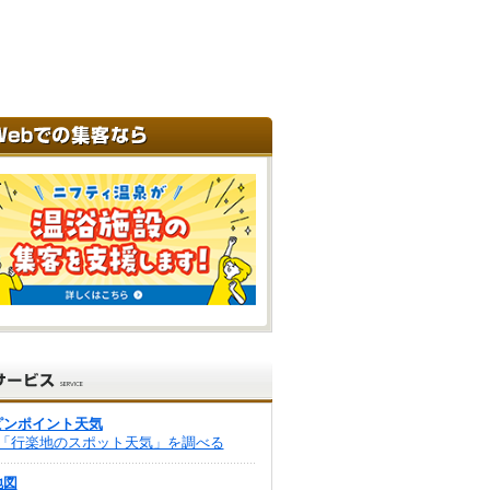
ピンポイント天気
「行楽地のスポット天気」を調べる
地図