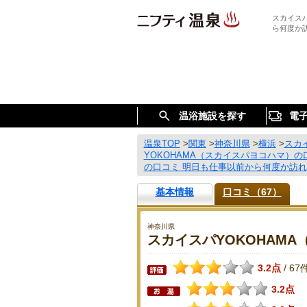
スカイス
ら何度か
温浴施設を探す
電
温泉TOP
>
関東
>
神奈川県
>
横浜
>
スカ
YOKOHAMA（スカイスパヨコハマ）の
の口コミ 明日も仕事以前から何度か訪れ
基本情報
口コミ（67）
神奈川県
スカイスパYOKOHAM
3.2点
67
/
3.2点