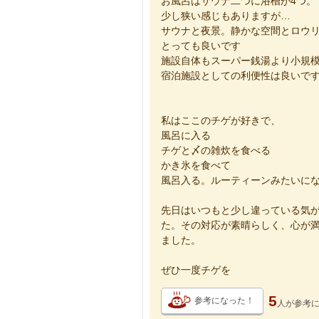
お風呂はサウナ二つに浴槽が4つ。
少し狭い感じもありますが…
サウナと夜景。静かな空間とロウ
とっても良いです
施設自体もスーパー銭湯より小規
宿泊施設としての利便性は良いで
私はここのチゲが好きで、
風呂に入る
チゲと〆の雑炊を食べる
かき氷を食べて
風呂入る。ルーティーンみたいに
先日はいつもと少し違っている気
た。その対応が素晴らしく、心が
ました。
ぜひ一度チゲを
5
参考になった！
人が
参考