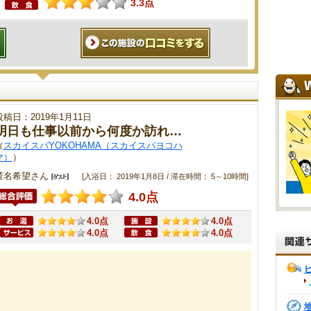
3.3点
投稿日：2019年1月11日
明日も仕事以前から何度か訪れ…
（
スカイスパYOKOHAMA（スカイスパヨコハ
マ）
）
匿名希望さん
[入浴日： 2019年1月8日 / 滞在時間： 5～10時間]
4.0点
4.0点
4.0点
4.0点
4.0点