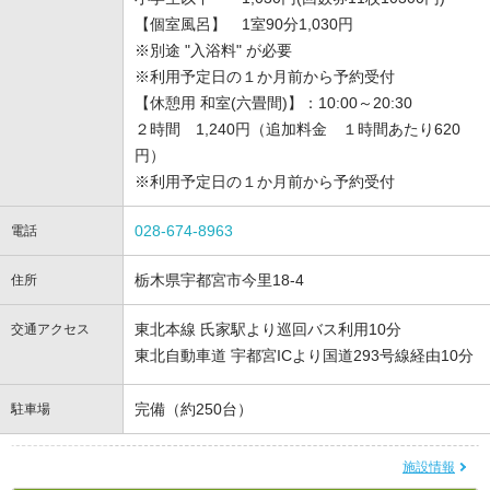
【個室風呂】 1室90分1,030円
※別途 "入浴料" が必要
※利用予定日の１か月前から予約受付
【休憩用 和室(六畳間)】：10:00～20:30
２時間 1,240円（追加料金 １時間あたり620
円）
※利用予定日の１か月前から予約受付
028-674-8963
電話
栃木県宇都宮市今里18-4
住所
東北本線 氏家駅より巡回バス利用10分
交通アクセス
東北自動車道 宇都宮ICより国道293号線経由10分
完備（約250台）
駐車場
施設情報