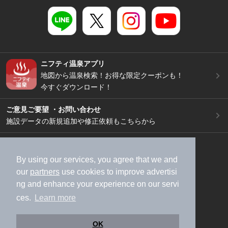
ニフティ温泉アプリ
地図から温泉検索！お得な限定クーポンも！
今すぐダウンロード！
ご意見ご要望 ・お問い合わせ
施設データの新規追加や修正依頼もこちらから
スマートフォン
/
PC
加盟店募集（資料請求）
広告出稿のご案内
By using our services, you agree that we and
our
partners
use cookies to improve advertisi
利用規約
ライフスタイルMEMBERS+規約
ng and enhance your experience on our servi
特定商取引法に基づく表記
ヘルプ
採用情報
ces.
Learn more
運営会社
個人情報保護ポリシー
©NIFTY Lifestyle Co., Ltd.
OK