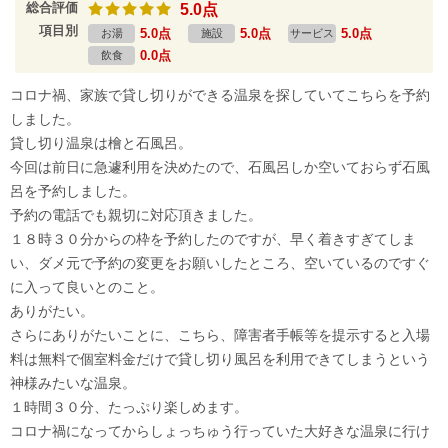
総合評価
5.0点
項目別
5.0点
5.0点
5.0点
お湯
施設
サービス
0.0点
飲食
コロナ禍、家族で貸し切りができる温泉を探していてこちらを予約
しました。
貸し切り温泉は檜と石風呂。
今回は前日に急遽利用を決めたので、石風呂しか空いておらず石風
呂を予約しました。
予約の電話でも親切に対応頂きました。
１８時３０分からの枠を予約したのですが、早く着きすぎてしま
い、ダメ元で予約の変更をお願いしたところ、空いているのですぐ
に入って良いとのこと。
ありがたい。
さらにありがたいことに、こちら、障害者手帳等を提示すると入場
料は無料で個室料金だけで貸し切り風呂を利用できてしまうという
神様みたいな温泉。
１時間３０分、たっぷり楽しめます。
コロナ禍になってからしょっちゅう行っていた大好きな温泉に行け