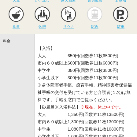
天然
かけ流し
露天風呂
貸切風呂
岩盤浴
食事
休憩
サウナ
駅近
駐
食事
休憩
サウナ
駅近
駐車
料金
【入浴】
大人 650円(回数券11枚6500円)
市内６０歳以上600円(回数券11枚6000円)
中学生 350円(回数券11枚3500円)
小学生以下 300円(回数券11枚3000円)
※身体障害者手帳、療育手帳、精神障害者保健福
祉手帳の交付を受けている方と介護者(１名)は無
料です。手帳を窓口でご提示ください。
【砂風呂※入浴料込】
※現在、休止中です。
大人 1,350円(回数券11枚13500円)
市内６０歳以上1,300円(回数券11枚13000円)
中学生 1,080円(回数券11枚10800円)
小学生以下 1,030円(回数券11枚10300円)