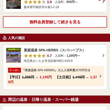
3.9
入浴料：
850円～
栃木県宇都宮市今泉3-2-18
無料会員登録して続きを見る
人気の施設
美楽温泉 SPA-HERBS（スパハーブス）
4.7
入浴料：
1,205円
〜
埼玉県さいたま市北区植竹町1-816-8
『美楽温泉 SPA-HERBS』大人入浴料最大70円引き
クーポン
【平日】
1,205円
→
1,145円
【土日祝】
1,445円
→
1,37
5円
周辺の温泉・日帰り温泉・スーパー銭湯