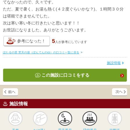
てなかったので、久々です。
ただ、夏で暑く、お湯も熱く(４２度ぐらいかな？)、１時間３０分
は堪能できませんでした。
次は寒い寒い冬に行きたいと思います！！
お世話になりました、ありがとうございます。
5
参考になった！
人が
参考にしています
ほたるの里 梵天の湯（ぼんてんのゆ）の口コミ一覧に戻る
>
施設情報
この施設に口コミをする
施設情報
天然
かけ流し
露天風呂
貸切風呂
岩