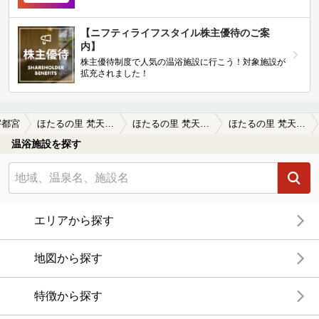
【ニフティライフスタイル株主優待のご案
内】
株主優待制度で人気の温浴施設に行こう！対象施設が
拡充されました！
宇都宮
ほたるの里 梵天の湯（ぼんてんのゆ）
ほたるの里 梵天の湯（ぼんてんのゆ）の口コミ一覧
ほたるの里 梵天の湯（ぼんてんのゆ）の口コミ コロナ禍、家族で貸し切りができる温泉を…
温浴施設を探す
エリアから探す
地図から探す
特徴から探す