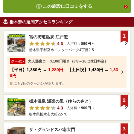
この施設に口コミをする
栃木県の週間アクセスランキング
1
宮の街道温泉 江戸遊
4.6
入浴料：
890円～
栃木県宇都宮市インターパーク4丁目2-5
大人遊癒コース100円引き（8/8～16は休日料金）
クーポン
【平日】
1,380円
→
1,280円
【土日祝】
1,430円
→
1,33
0円
他にも3個のクーポンがあります。
2
栃木温泉 湯楽の里（ゆらのさと）
4.3
入浴料：
900円～
栃木県栃木市大町22-70
3
ザ・グランドスパ南大門