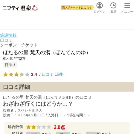
購入済チケットはこちら
ログイン
履歴
メニュー
施設情報
口コミ
クーポン・チケット
ほたるの里 梵天の湯（ぼんてんのゆ）
栃木県 / 宇都宮
日帰り
3.4
/
口コミ 16件
口コミ詳細
ほたるの里 梵天の湯（ぼんてんのゆ）の口コミ
わざわざ行くにはどうか…？
投稿者：スペシャルさん
投稿日：2006年09月11日 / 入浴日： - / 滞在時間： -
総合評価
2.0点
項目別