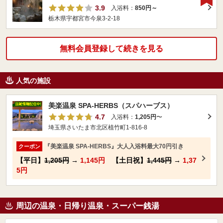
3.9
入浴料：
850円～
栃木県宇都宮市今泉3-2-18
無料会員登録して続きを見る
人気の施設
美楽温泉 SPA-HERBS（スパハーブス）
4.7
入浴料：
1,205円
〜
埼玉県さいたま市北区植竹町1-816-8
『美楽温泉 SPA-HERBS』大人入浴料最大70円引き
クーポン
【平日】
1,205円
→
1,145円
【土日祝】
1,445円
→
1,37
5円
周辺の温泉・日帰り温泉・スーパー銭湯