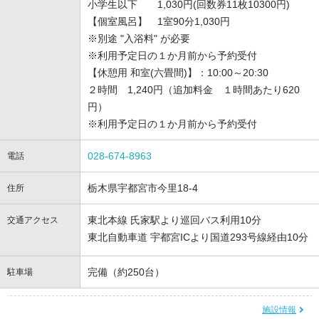
小学生以下 1,030円(回数券11枚10300円)
【個室風呂】 1室90分1,030円
※別途 "入浴料" が必要
※利用予定日の１か月前から予約受付
【休憩用 和室(六畳間)】：10:00～20:30
２時間 1,240円（追加料金 １時間あたり620
円）
※利用予定日の１か月前から予約受付
028-674-8963
電話
栃木県宇都宮市今里18-4
住所
東北本線 氏家駅より巡回バス利用10分
交通アクセス
東北自動車道 宇都宮ICより国道293号線経由10分
完備（約250台）
駐車場
施設情報