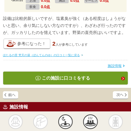
0.0点
0.0点
0.0点
お湯
施設
サービス
0.0点
飲食
設備は比較的新しいですが、塩素臭が強く（ある程度はしょうがな
いと思い、余り気にしない方なのですが）、わざわざ行ったのです
が、ガッカリしたのを憶えています。野菜の直売所はいいですよ。
2
参考になった！
人が
参考にしています
ほたるの里 梵天の湯（ぼんてんのゆ）の口コミ一覧に戻る
>
施設情報
この施設に口コミをする
施設情報
天然
かけ流し
露天風呂
貸切風呂
岩