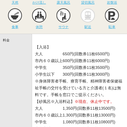
天然
かけ流し
露天風呂
貸切風呂
岩盤浴
食事
休憩
サウナ
駅近
駐
食事
休憩
サウナ
駅近
駐車
料金
【入浴】
大人 650円(回数券11枚6500円)
市内６０歳以上600円(回数券11枚6000円)
中学生 350円(回数券11枚3500円)
小学生以下 300円(回数券11枚3000円)
※身体障害者手帳、療育手帳、精神障害者保健福
祉手帳の交付を受けている方と介護者(１名)は無
料です。手帳を窓口でご提示ください。
【砂風呂※入浴料込】
※現在、休止中です。
大人 1,350円(回数券11枚13500円)
市内６０歳以上1,300円(回数券11枚13000円)
中学生 1,080円(回数券11枚10800円)