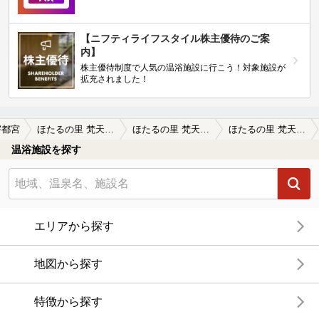
【ニフティライフスタイル株主優待のご案
内】
株主優待制度で人気の温浴施設に行こう！対象施設が
拡充されました！
宇都宮
ほたるの里 梵天の湯（ぼんてんのゆ）
ほたるの里 梵天の湯（ぼんてんのゆ）の口コミ一覧
ほたるの里 梵天の湯（ぼんてんのゆ）の口コミ わざわざ行くにはどうか…？
温浴施設を探す
エリアから探す
地図から探す
特徴から探す