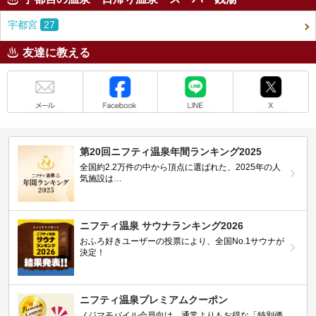
宇都宮
27
友達に教える
メール
Facebook
LINE
X
第20回ニフティ温泉年間ランキング2025
全国約2.2万件の中から頂点に選ばれた、2025年の人
気施設は…
ニフティ温泉 サウナランキング2026
おふろ好きユーザーの投票により、全国No.1サウナが
決定！
ニフティ温泉プレミアムクーポン
ノジマモバイル会員向け 通常よりもお得な「特別価