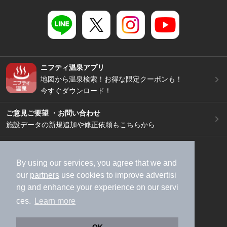
ニフティ温泉アプリ
地図から温泉検索！お得な限定クーポンも！
今すぐダウンロード！
ご意見ご要望 ・お問い合わせ
施設データの新規追加や修正依頼もこちらから
スマートフォン
/
PC
加盟店募集（資料請求）
広告出稿のご案内
By using our services, you agree that we and
our
partners
use cookies to improve advertisi
利用規約
ライフスタイルMEMBERS+規約
ng and enhance your experience on our servi
特定商取引法に基づく表記
ヘルプ
採用情報
ces.
Learn more
運営会社
個人情報保護ポリシー
©NIFTY Lifestyle Co., Ltd.