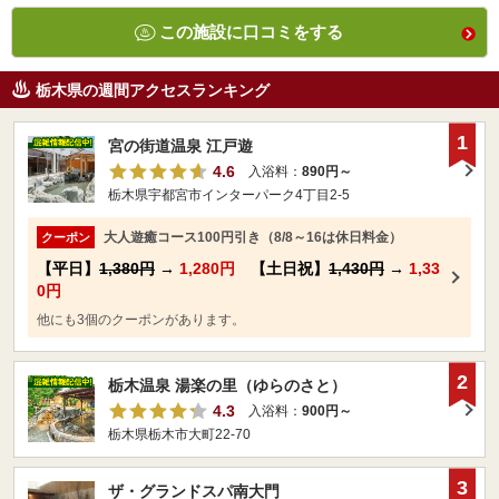
この施設に口コミをする
栃木県の週間アクセスランキング
1
宮の街道温泉 江戸遊
4.6
入浴料：
890円～
栃木県宇都宮市インターパーク4丁目2-5
大人遊癒コース100円引き（8/8～16は休日料金）
クーポン
【平日】
1,380円
→
1,280円
【土日祝】
1,430円
→
1,33
0円
他にも3個のクーポンがあります。
2
栃木温泉 湯楽の里（ゆらのさと）
4.3
入浴料：
900円～
栃木県栃木市大町22-70
3
ザ・グランドスパ南大門