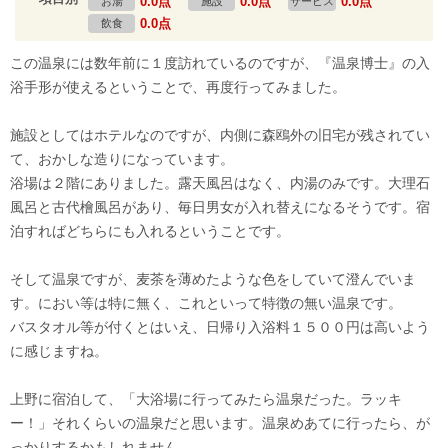
0.0点
0.0点
0.0点
お湯
施設
サービス
0.0点
飲食
この温泉には数年前に１度訪れているのですが、『温泉博士』の入
浴手形が使えるということで、再度行ってみました。
施設としてはホテルなのですが、内側に森鴎外の旧宅が残されてい
て、おかしな造りになっています。
浴場は２階にありました。露天風呂はなく、内湯のみです。大理石
風呂と古代檜風呂があり、毎日男女が入れ替えになるそうです。宿
泊すればどちらにも入れるということです。
そして温泉ですが、麦茶を薄めたような色をしていて澄んでいま
す。におい等は特に無く、これといって特徴の無い温泉です。
バスタオル等が付くとはいえ、日帰り入浴料１５００円は高いよう
に感じますね。
上野に宿泊して、「大浴場に行ってみたら温泉だった。ラッキ
ー！」それくらいの温泉だと思います。温泉めあてに行ったら、が
っかりするかもしれません。