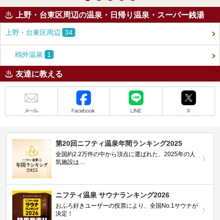
上野・台東区周辺の温泉・日帰り温泉・スーパー銭湯
上野・台東区周辺
34
鴎外温泉
1
友達に教える
メール
Facebook
LINE
X
第20回ニフティ温泉年間ランキング2025
全国約2.2万件の中から頂点に選ばれた、2025年の人
気施設は…
ニフティ温泉 サウナランキング2026
おふろ好きユーザーの投票により、全国No.1サウナが
決定！