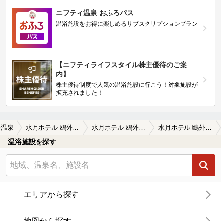
ニフティ温泉 おふろパス
温浴施設をお得に楽しめるサブスクリプションプラン
【ニフティライフスタイル株主優待のご案
内】
株主優待制度で人気の温浴施設に行こう！対象施設が
拡充されました！
外温泉
水月ホテル 鴎外荘（閉館しました）
水月ホテル 鴎外荘（閉館しました）の口コミ一覧
水月ホテル 鴎外荘（閉館しました）の口コミ 温泉目的の人は…。
温浴施設を探す
エリアから探す
地図から探す