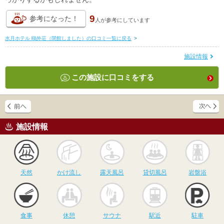
9
参考になった！
人が
参考にしています
水月ホテル 鴎外荘（閉館しました）の口コミ一覧に戻る
>
施設情報
この施設に口コミをする
施設情報
天然
かけ流し
露天風呂
貸切風呂
岩
天然
かけ流し
露天風呂
貸切風呂
岩盤浴
食事
休憩
サウナ
駅近
駐
食事
休憩
サウナ
駅近
駐車