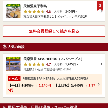
3
天然温泉平和島
4.6
入浴料：
2400円～
東京都大田区平和島1-1-1 ビッグファン平和島2F
無料会員登録して続きを見る
人気の施設
美楽温泉 SPA-HERBS（スパハーブス）
4.7
入浴料：
1,205円
〜
埼玉県さいたま市北区植竹町1-816-8
『美楽温泉 SPA-HERBS』大人入浴料最大70円引き
クーポン
【平日】
1,205円
→
1,145円
【土日祝】
1,445円
→
1,37
5円
周辺の温泉・日帰り温泉・スーパー銭湯