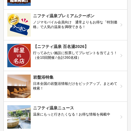
ニフティ温泉プレミアムクーポン
ノジマモバイル会員向け 通常よりもお得な「特別価
格」で人気の温泉を満喫できる！
【ニフティ温泉 百名湯2026】
行ってみたい施設に投票してプレゼントを当てよう！
（全10回開催 / 合計260名様）
岩盤浴特集
日本全国の岩盤浴情報だけをピックアップ。まとめて
検索！
ニフティ温泉ニュース
温泉にもっと行きたくなる！お得な情報を掲載中