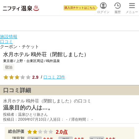
購入済チケットはこちら
ログイン
履歴
メニュー
施設情報
口コミ
クーポン・チケット
水月ホテル 鴎外荘（閉館しました）
東京都 / 上野・台東区周辺 / 鴎外温泉
宿泊
2.9
/
口コミ 23件
口コミ詳細
水月ホテル 鴎外荘（閉館しました）の口コミ
温泉目的の人は…。
投稿者：温泉ひとり旅さん
投稿日：2009年07月10日 / 入浴日： - / 滞在時間： -
総合評価
2.0点
項目別