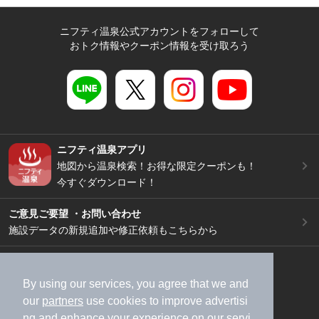
ニフティ温泉公式アカウントをフォローして
おトク情報やクーポン情報を受け取ろう
ニフティ温泉アプリ
地図から温泉検索！お得な限定クーポンも！
今すぐダウンロード！
ご意見ご要望 ・お問い合わせ
施設データの新規追加や修正依頼もこちらから
スマートフォン
/
PC
加盟店募集（資料請求）
広告出稿のご案内
By using our services, you agree that we and
our
partners
use cookies to improve advertisi
利用規約
ライフスタイルMEMBERS+規約
ng and enhance your experience on our servi