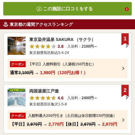
この施設に口コミをする
東京都の週間アクセスランキング
1
東京染井温泉 SAKURA （サクラ）
3.8
入浴料：
2100円～
東京都豊島区駒込5-4-24
【平日】入館料割引（入湯税150円含む）
クーポン
通常
2,100円
→
1,980円（120円お得！）
2
両国湯屋江戸遊
4.6
入浴料：
2400円～
東京都墨田区亀沢1-5-8
入館料最大200円引き（土日祝は休日割増330円別途）
クーポン
【平日】
2,970円
→
2,770円
【休日】
2,970円
→
2,870円