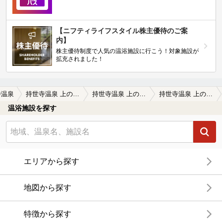
【ニフティライフスタイル株主優待のご案
内】
株主優待制度で人気の温浴施設に行こう！対象施設が
拡充されました！
寺温泉
持世寺温泉 上の湯（閉館しました）
持世寺温泉 上の湯（閉館しました）の口コミ一覧
持世寺温泉 上の湯（閉館しました）の口コミ 山口の旅の締めくくりに利用しました。と…
温浴施設を探す
エリアから探す
地図から探す
特徴から探す