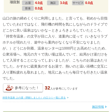
項目別
4.0点
3.0点
0.0点
お湯
施設
サービス
0.0点
飲食
山口の旅の締めくくりに利用しました。と言っても、初めから目指
していたわけではなく、飛行機の時間を気にしながらのドライブで
どこかに良い温泉はないかな～ときょろきょろしていたところ、
「持世寺温泉」の文字が目に入り、道案内に従って（いきなりラブ
ホテルが現れたり、途中から案内がなくなり不安になりました
が。）どうにか到着。温泉センターは1000円とお高めだったため、
公衆浴場へ。地元の方々で洗い場は混んでいて、結局かけ湯だけを
して入浴することになってしまいましたが、こちらのお湯はあたり
でした。かすかに硫黄臭のするお湯で、熱いのと温い浴槽に交互に
入り運転疲れも取れました。地元にあったら毎日でも行きたい温泉
でした。
32
参考になった！
人が
参考にしています
持世寺温泉 上の湯（閉館しました）の口コミ一覧に戻る
>
施設情報