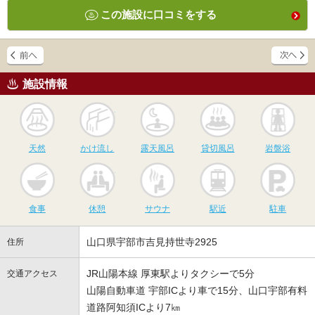
この施設に口コミをする
施設情報
天然
かけ流し
露天風呂
貸切風呂
岩
天然
かけ流し
露天風呂
貸切風呂
岩盤浴
食事
休憩
サウナ
駅近
駐
食事
休憩
サウナ
駅近
駐車
山口県宇部市吉見持世寺2925
住所
JR山陽本線 厚東駅よりタクシーで5分
交通アクセス
山陽自動車道 宇部ICより車で15分、山口宇部有料
道路阿知須ICより7㎞