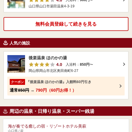
4.0
入浴料：
900円～
山口県山口市湯田温泉4-3-19
無料会員登録して続きを見る
人気の施設
後楽温泉 ほのかの湯
4.0
入浴料：
850円
〜
岡山県岡山市北区奥田南町6-27
『後楽温泉 ほのかの湯』入館料60円引き
クーポン
通常
850円
→
790円（60円お得！）
周辺の温泉・日帰り温泉・スーパー銭湯
海が奏でる癒しの宿・リゾートホテル美萩
山口県 / 萩