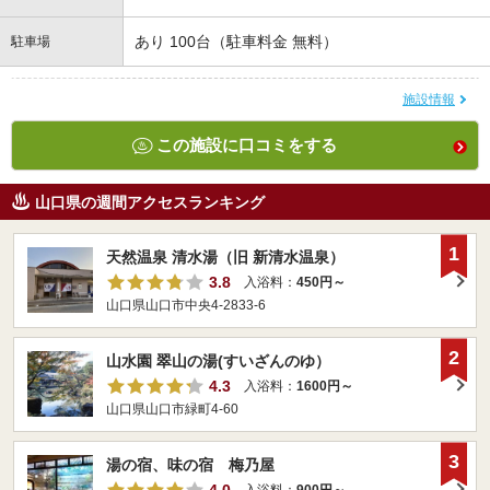
あり 100台（駐車料金 無料）
駐車場
施設情報
この施設に口コミをする
山口県の週間アクセスランキング
1
天然温泉 清水湯（旧 新清水温泉）
3.8
入浴料：
450円～
山口県山口市中央4-2833-6
2
山水園 翠山の湯(すいざんのゆ）
4.3
入浴料：
1600円～
山口県山口市緑町4-60
3
湯の宿、味の宿 梅乃屋