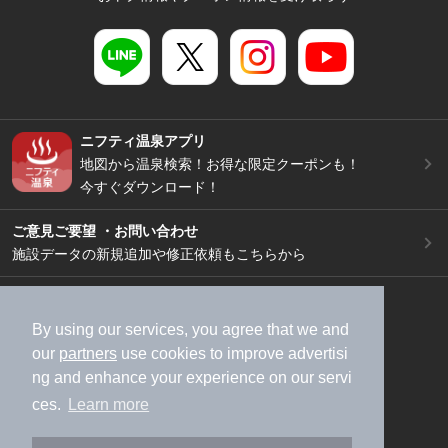
ニフティ温泉アプリ
地図から温泉検索！お得な限定クーポンも！
今すぐダウンロード！
ご意見ご要望 ・お問い合わせ
施設データの新規追加や修正依頼もこちらから
スマートフォン
/
PC
加盟店募集（資料請求）
広告出稿のご案内
By using our services, you agree that we and
our
partners
use cookies to improve advertisi
利用規約
ライフスタイルMEMBERS+規約
ng and enhance your experience on our servi
特定商取引法に基づく表記
ヘルプ
採用情報
ces.
Learn more
運営会社
個人情報保護ポリシー
©NIFTY Lifestyle Co., Ltd.