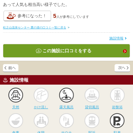
あって人気も相当高い様子でした。
5
参考になった！
人が
参考にしています
松之山温泉センター 鷹の湯の口コミ一覧に戻る
>
施設情報
この施設に口コミをする
施設情報
天然
かけ流し
露天風呂
貸切風呂
岩
天然
かけ流し
露天風呂
貸切風呂
岩盤浴
食事
休憩
サウナ
駅近
駐
食事
休憩
サウナ
駅近
駐車