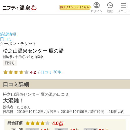
購入済チケットはこちら
ログイン
履歴
メニュー
施設情報
口コミ
クーポン・チケット
松之山温泉センター 鷹の湯
新潟県 / 十日町 / 松之山温泉
日帰り
4.2
/
口コミ 36件
口コミ詳細
松之山温泉センター 鷹の湯の口コミ
大混雑！
投稿者：たこさん
投稿日：2010年10月12日 / 入浴日： 2010年10月09日 / 滞在時間： 2時間以内
総合評価
4.0点
項目別