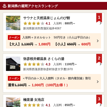
新潟県の週間アクセスランキング
1
サウナと天然温泉じょんのび館
4.1
入浴料：
880円～
新潟県新潟市西蒲区福井4067
入浴料＋タオルセット 50円引き（小人は平日のみ）
クーポン
【大人】
1,130円
→
1,080円
【小人】
650円
→
600円
2
弥彦桜井郷温泉 さくらの湯
4.3
入浴料：
1100円～
新潟県西蒲原郡弥彦村弥彦大字麓1970
＜平日のみ＞大人入館料（タオル・館内着別途）割引
クーポン
通常
1,100円
→
1,000円（100円お得！）
3
極楽湯 女池店
4.1
入浴料：
850円～