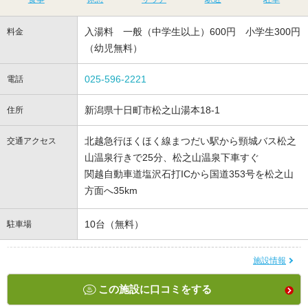
入湯料 一般（中学生以上）600円 小学生300円
料金
（幼児無料）
025-596-2221
電話
新潟県十日町市松之山湯本18-1
住所
北越急行ほくほく線まつだい駅から頸城バス松之
交通アクセス
山温泉行きで25分、松之山温泉下車すぐ
関越自動車道塩沢石打ICから国道353号を松之山
方面へ35km
10台（無料）
駐車場
施設情報
この施設に口コミをする