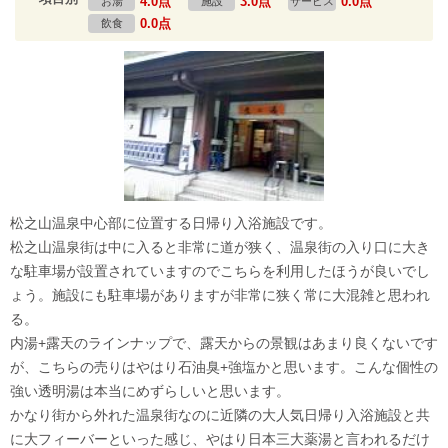
4.0点
3.0点
0.0点
お湯
施設
サービス
0.0点
飲食
松之山温泉中心部に位置する日帰り入浴施設です。
松之山温泉街は中に入ると非常に道が狭く、温泉街の入り口に大き
な駐車場が設置されていますのでこちらを利用したほうが良いでし
ょう。施設にも駐車場がありますが非常に狭く常に大混雑と思われ
る。
内湯+露天のラインナップで、露天からの景観はあまり良くないです
が、こちらの売りはやはり石油臭+強塩かと思います。こんな個性の
強い透明湯は本当にめずらしいと思います。
かなり街から外れた温泉街なのに近隣の大人気日帰り入浴施設と共
に大フィーバーといった感じ、やはり日本三大薬湯と言われるだけ