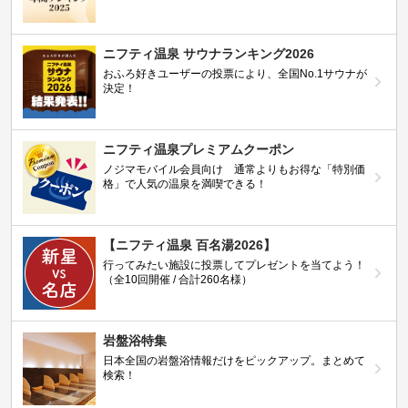
ニフティ温泉 サウナランキング2026
おふろ好きユーザーの投票により、全国No.1サウナが
決定！
ニフティ温泉プレミアムクーポン
ノジマモバイル会員向け 通常よりもお得な「特別価
格」で人気の温泉を満喫できる！
【ニフティ温泉 百名湯2026】
行ってみたい施設に投票してプレゼントを当てよう！
（全10回開催 / 合計260名様）
岩盤浴特集
日本全国の岩盤浴情報だけをピックアップ。まとめて
検索！