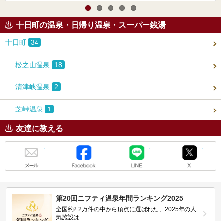
十日町の温泉・日帰り温泉・スーパー銭湯
十日町
34
松之山温泉
18
清津峡温泉
2
芝峠温泉
1
友達に教える
メール
Facebook
LINE
X
第20回ニフティ温泉年間ランキング2025
全国約2.2万件の中から頂点に選ばれた、2025年の人
気施設は…