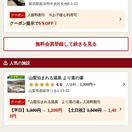
新潟県新潟市中央区女池6-1-11
入館料割引 ※お子様も利用可
クーポン
クーポン提示で
5％OFF！
無料会員登録して続きを見る
人気の施設
山梨泊まれる温泉 より道の湯
4.6
入浴料：
1,300円
〜
山梨県都留市つる1-13-31
『山梨泊まれる温泉 より道の湯』入浴料割引
クーポン
【平日】
1,300円
→
1,200円
【土日祝】
1,500円
→
1,40
0円