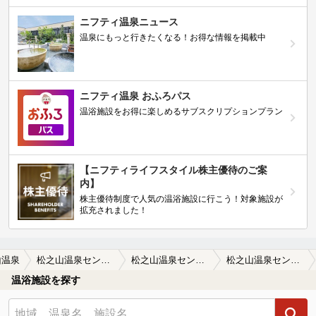
ニフティ温泉ニュース
温泉にもっと行きたくなる！お得な情報を掲載中
ニフティ温泉 おふろパス
温浴施設をお得に楽しめるサブスクリプションプラン
【ニフティライフスタイル株主優待のご案
内】
株主優待制度で人気の温浴施設に行こう！対象施設が
拡充されました！
山温泉
松之山温泉センター 鷹の湯
松之山温泉センター 鷹の湯の口コミ一覧
松之山温泉センター 鷹の湯の口コミ 大混雑！
温浴施設を探す