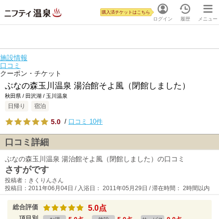
購入済チケットはこちら
ログイン
履歴
メニュー
施設情報
口コミ
クーポン・チケット
ぶなの森玉川温泉 湯治館そよ風（閉館しました）
秋田県 / 田沢湖 / 玉川温泉
日帰り
宿泊
5.0
/
口コミ 10件
口コミ詳細
ぶなの森玉川温泉 湯治館そよ風（閉館しました）の口コミ
さすがです
投稿者：きくりんさん
投稿日：2011年06月04日 / 入浴日： 2011年05月29日 / 滞在時間： 2時間以内
総合評価
5.0点
項目別