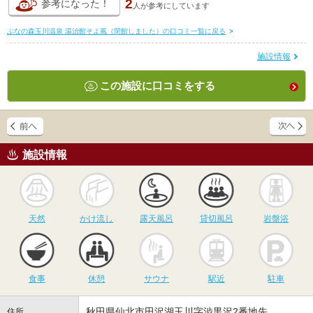
2
参考になった！
人が
参考にしています
ぶなの森玉川温泉 湯治館そよ風（閉館しました）の口コミ一覧に戻る
>
施設情報
この施設に口コミをする
施設情報
天然
かけ流し
露天風呂
貸切風呂
岩
天然
かけ流し
露天風呂
貸切風呂
岩盤浴
食事
休憩
サウナ
駅近
駐
食事
休憩
サウナ
駅近
駐車
秋田県仙北市田沢湖玉川字渋黒沢2番地先
住所