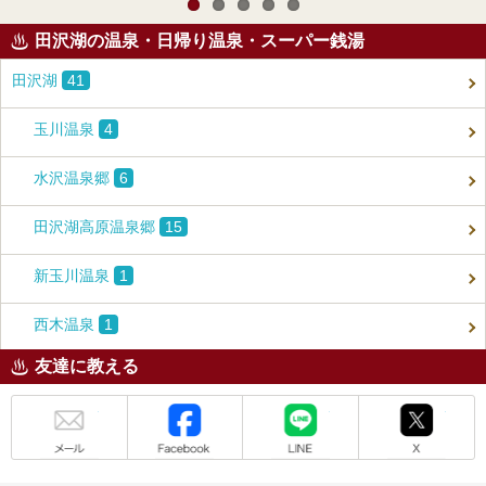
田沢湖の温泉・日帰り温泉・スーパー銭湯
田沢湖
41
玉川温泉
4
水沢温泉郷
6
田沢湖高原温泉郷
15
新玉川温泉
1
西木温泉
1
友達に教える
メール
Facebook
LINE
X