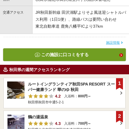
JR秋田新幹線 田沢湖駅よりそよ風送迎シャトルバ
交通アクセス
ス利用（1日1便）、路線バスは要問い合わせ
東北自動車道 鹿角八幡平ICより37km
施設情報
この施設に口コミをする
秋田県の週間アクセスランキング
1
ルートイングランティア秋田SPA RESORT スー
パー健康ランド 華のゆ 秋田
4.2
入浴料：
800円～
秋田県秋田市中通5-2-1
2
鶴の湯温泉
4.3
入浴料：
700円～