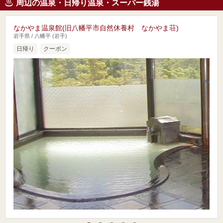
周辺の温泉・日帰り温泉・スーパー銭湯
なかやま温泉館(旧八幡平市自然休養村 なかやま荘)
岩手県 / 八幡平 (岩手)
日帰り
クーポン