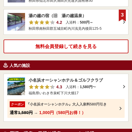
秋田県仙北市田沢湖田沢先達沢国有林50
3
湯の越の宿（旧 湯の越温泉）
4.2
入浴料：
500円～
秋田県南秋田郡五城目町内川浅見内後田125-5
無料会員登録して続きを見る
人気の施設
小名浜オーシャンホテル＆ゴルフクラブ
4.3
入浴料：
1,580円
〜
福島県いわき市泉町下川大畑17
『小名浜オーシャンホテル』大人入泉料580円引き
クーポン
通常
1,580円
→
1,000円（580円お得！）