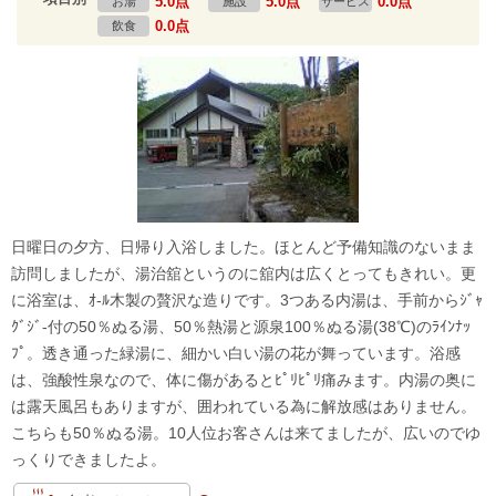
5.0点
5.0点
0.0点
お湯
施設
サービス
0.0点
飲食
日曜日の夕方、日帰り入浴しました。ほとんど予備知識のないまま
訪問しましたが、湯治舘というのに舘内は広くとってもきれい。更
に浴室は、ｵ-ﾙ木製の贅沢な造りです。3つある内湯は、手前からｼﾞｬ
ｸﾞｼﾞ-付の50％ぬる湯、50％熱湯と源泉100％ぬる湯(38℃)のﾗｲﾝﾅｯ
ﾌﾟ。透き通った緑湯に、細かい白い湯の花が舞っています。浴感
は、強酸性泉なので、体に傷があるとﾋﾟﾘﾋﾟﾘ痛みます。内湯の奥に
は露天風呂もありますが、囲われている為に解放感はありません。
こちらも50％ぬる湯。10人位お客さんは来てましたが、広いのでゆ
っくりできましたよ。