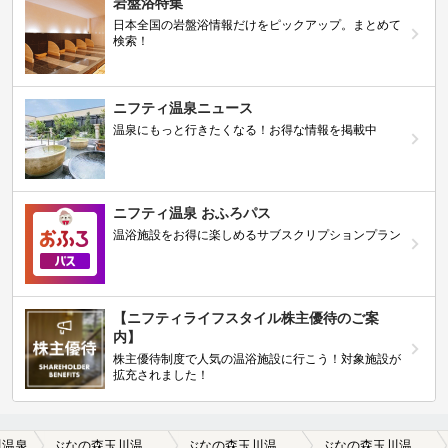
岩盤浴特集
日本全国の岩盤浴情報だけをピックアップ。まとめて
検索！
ニフティ温泉ニュース
温泉にもっと行きたくなる！お得な情報を掲載中
ニフティ温泉 おふろパス
温浴施設をお得に楽しめるサブスクリプションプラン
【ニフティライフスタイル株主優待のご案
内】
株主優待制度で人気の温浴施設に行こう！対象施設が
拡充されました！
川温泉
ぶなの森玉川温泉 湯治館そよ風（閉館しました）
ぶなの森玉川温泉 湯治館そよ風（閉館しました）の口コミ一覧
ぶなの森玉川温泉 湯治館そよ風（閉館しました）の口コミ さすがです