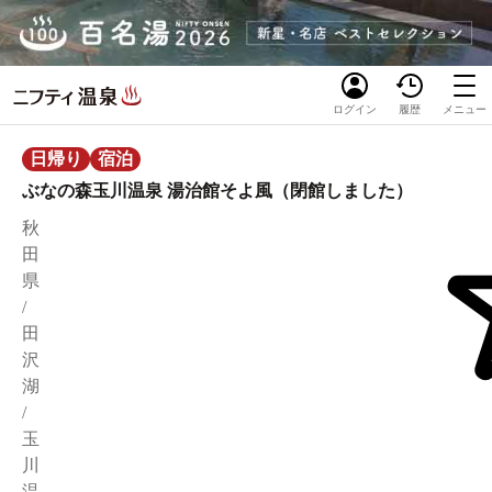
ログイン
履歴
メニュー
日帰り
宿泊
ぶなの森玉川温泉 湯治館そよ風（閉館しました）
秋
田
県
/
田
沢
湖
/
玉
川
温