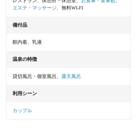
レストラン
、
休憩所・休憩室
、
お食事・食事処
、
エステ・マッサージ
、
無料WI-FI
備付品
館内着
、
乳液
温泉の特徴
貸切風呂・個室風呂
、
露天風呂
利用シーン
カップル