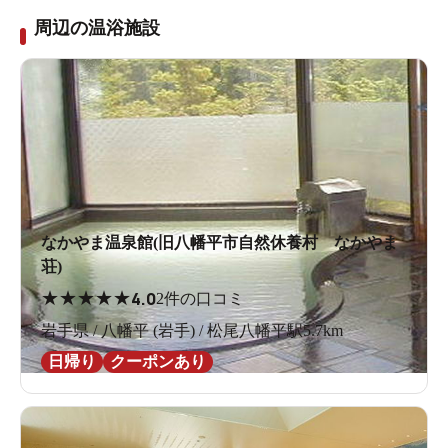
周辺の温浴施設
なかやま温泉館(旧八幡平市自然休養村 なかやま
荘)
★
★
★
★
★
4.0
2件の口コミ
岩手県 / 八幡平 (岩手) / 松尾八幡平駅5.7km
日帰り
クーポンあり