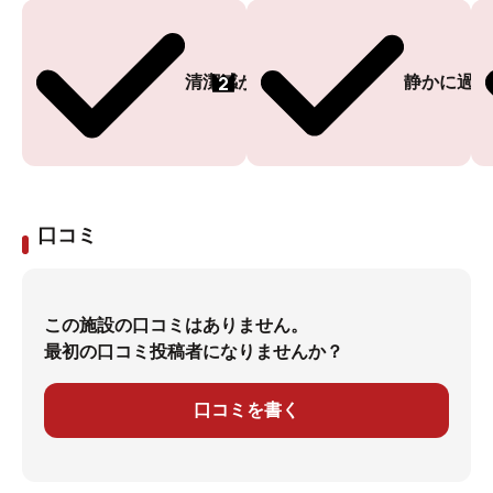
2
清潔感がある
静かに過ご
口コミ
この施設の口コミはありません。
最初の口コミ投稿者になりませんか？
口コミを書く