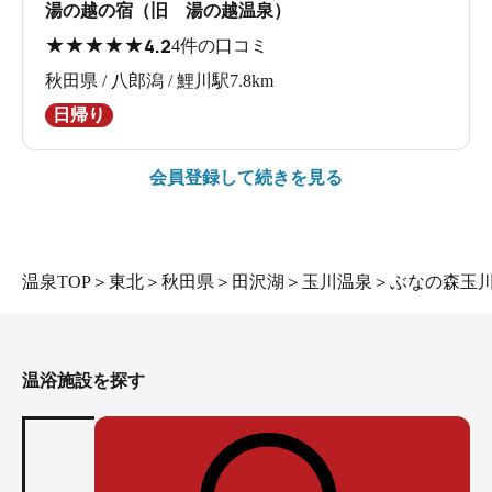
湯の越の宿（旧 湯の越温泉）
★
★
★
★
★
4.2
4件の口コミ
秋田県 / 八郎潟 / 鯉川駅7.8km
日帰り
会員登録して続きを見る
温泉TOP
＞
東北
＞
秋田県
＞
田沢湖
＞
玉川温泉
＞
ぶなの森玉川
温浴施設を探す