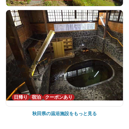
【新日本百名湯・日本温泉遺産に指定】鉛温泉 藤
三旅館
★
★
★
★
★
4.6
60件の口コミ
岩手県 / 花巻 / 鉛温泉 / 花巻空港駅12.0km
日帰り
宿泊
クーポンあり
秋田県の
温浴施設をもっと見る