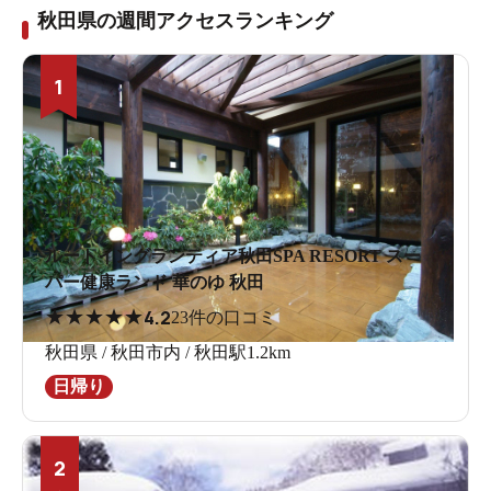
秋田県の週間アクセスランキング
1
ルートイングランティア秋田SPA RESORT スー
パー健康ランド 華のゆ 秋田
★
★
★
★
★
4.2
23件の口コミ
秋田県 / 秋田市内 / 秋田駅1.2km
日帰り
2