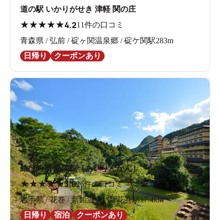
道の駅 いかりがせき 津軽 関の庄
★
★
★
★
★
4.2
11件の口コミ
青森県 / 弘前 / 碇ヶ関温泉郷 / 碇ケ関駅283m
日帰り
クーポンあり
結びの宿 愛隣館（あいりんかん）
★
★
★
★
★
3.8
26件の口コミ
岩手県 / 花巻 / 新鉛温泉 / 新花巻駅17.4km
日帰り
宿泊
クーポンあり