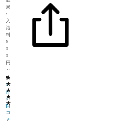
泉
/
入
浴
料
6
0
0
円
～
★
5
1
★
0
★
件
★
の
★
口
コ
ミ