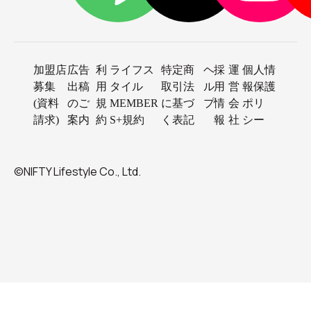
加盟店
広告
利
ライフス
特定商
ヘ
採
運
個人情
募集
出稿
用
タイル
取引法
ル
用
営
報保護
(資料
のご
規
MEMBER
に基づ
プ
情
会
ポリ
請求)
案内
約
S+規約
く表記
報
社
シー
©NIFTY Lifestyle Co., Ltd.