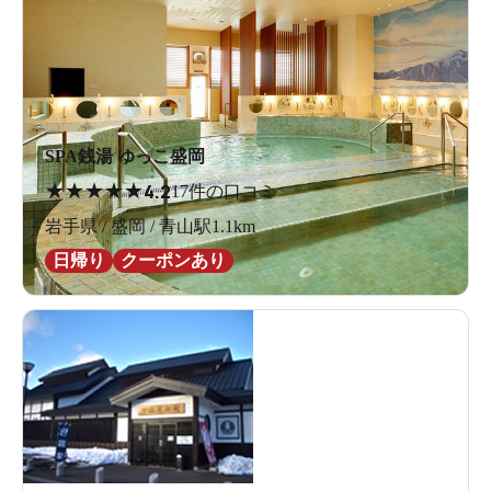
SPA銭湯 ゆっこ盛岡
★
★
★
★
★
4.2
17件の口コミ
岩手県 / 盛岡 / 青山駅1.1km
日帰り
クーポンあり