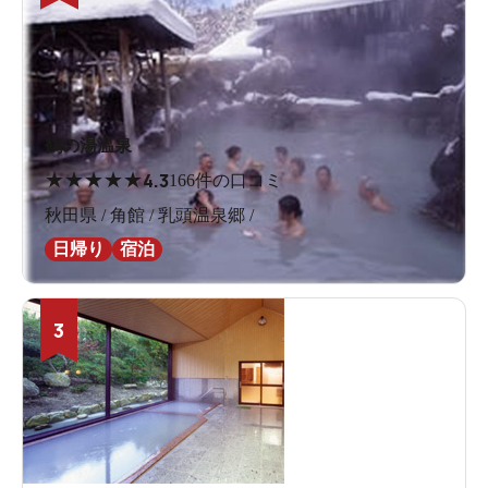
鶴の湯温泉
★
★
★
★
★
4.3
166件の口コミ
秋田県 / 角館 / 乳頭温泉郷 /
日帰り
宿泊
3