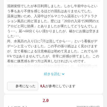
混雑覚悟でしたが本日利用しました。しかし午前中からとい
う事もあり不便を感じるほどの混乱はありませんでした。
温泉は無いため、入浴中はゲルマニウム温浴というアトラク
ション風呂に殆ど居ました。壁には「20分の入浴で2時間のエ
アロビと同じ効果」とありましたが果たしてどうなんでしょ
う･･･。延べ60分くらい浸かりましたが、確かにお腹は空きま
した･･･。
尚、水風呂の入り口に｢汗は流してから･･･」という看板がデ
デーンと立っていました。この手の張り紙はよく見かけます
が、立て看板による注意喚起は初めて見ました。これでも10
0％ではありませんでしたが、非常に好感が持てました。この
看板に嫌悪感を持つ方は再来しなければいいのです。
個人的には今回の目的は評判の岩盤浴でした。利用時間は25
分と時間制限はありますが、雰囲気はバリテイストで進行役
続きを読む
のアナウンスもよく久々に熟睡できました。ただ終わってみ
ると余りの心地よさに「もう少し･･･」というのが本音です。
参考になった
0人
が参考にしています
雰囲気は他店をはるかに凌ぎますが、個人的には時間無制限
制を他店で経験した今、少々物足りなさを感じます。
敢えて改善点を望めば、浴室・岩盤室と食事処の出入りが自
2.0
由に出来ない事です（食事処へ出ると浴室への再入場は出来
ません）。低価格が故、回転率を重視する反面、私のように