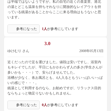
は半端ではないようですが。私の自宅の近くの喜楽里、港北
の湯とどこも温泉を持ちそれなりに開放的なレイアウトを持
っている銭湯があることからここに来る理由はもうないと思
います。
参考になった
1人
が参考にしています
3.0
ゆけむり さん
2008年05月13日
近くだったので足を運びました。値段は安いですし、浴室内
もキレイでしたが、平日にもかかわらず人の多さ(学生さんが
多いかも・・・）で、安らげませんでした。
浴槽が少なく、各お風呂とも、4人入るともういっぱいいっぱ
いの感じで・・・。
銭湯として利用するのなら、お勧めですが、リラックス目的
ならちょっと物足りないかもしれません。
参考になった
0人
が参考にしています