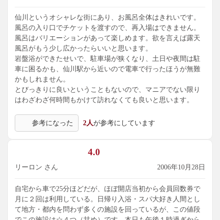
仙川というオシャレな街にあり、お風呂全体はきれいです。
風呂の入り口でチケットを渡すので、再入場はできません。
風呂はバリエーションがあって楽しめます。欲を言えば露天
風呂がもう少し広かったらいいと思います。
岩盤浴ができたせいで、駐車場が狭くなり、土日や夜間は駐
車に困るかも、仙川駅から近いので電車で行ったほうが無難
かもしれません。
とびっきりに良いということもないので、マニアでない限り
はわざわざ何時間もかけて訪れなくても良いと思います。
参考になった
2人
が参考にしています
4.0
リーロン さん
2006年10月28日
自宅から車で25分ほどだが、ほぼ開店当初から会員回数券で
月に２回は利用している。日帰り入浴・スパ大好き人間とし
て地方・都内を問わず多くの施設を回っているが、この値段
でこの施設は☆４つ（甘め）です。本日も午後１時過ぎから