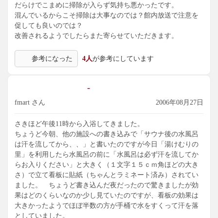
だらけでこまめに掃除が入らず気持ち悪かったです。
混んでいるからこそ掃除は大事なのでは？館内放送で注意を
促しても良いのでは？
改善されるようでしたらまた寄らせていただきます。
参考になった
4人
が参考にしています
-
fmart さん
2006年08月27日
さきほど午後11時から入浴してきました。
ちょうど今朝、他の施設への書き込みで「サウナ後の水風呂
は汗を流してから、、」と書いたのですが今日「湯けむりの
里」を利用したら水風呂の前に「水風呂は必ず汗を流してか
らお入りください」と大きく（１文字１５ｃｍ角ほどの大き
さ）で立て看板に貼紙（ちゃんとラミネート済み）されてい
ました。 ちょうど書き込んだ夜だったので驚きましたが効
果はどのくらいなのか少し見ていたのですが、看板の効果は
大きかったようでほぼ半数の方が手桶で水をすくって汗を落
としていました。