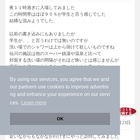
夜１１時過ぎに入場してみました
この時間帯はほぼ９０％が学生と言う感じでした
結構な混みようでした
以前の書き込みにもありましたが
学生が、、と言うわけでは無いのですが
洗い場でのシャワーは上から掛けて欲しいものですね
仙川の施設は他のスーパー銭湯や温泉と比べて
対面する洗い場の間隔がそれほど狭いとは感じませんが
背面から浴びせられるシャワーはなんと多いこと
こんなことで騒いでも仕方ないのでしょうけど
By using our services, you agree that we and
やはり言わなきゃ解らないでしょうかね、、
our
partners
use cookies to improve advertisi
ng and enhance your experience on our servi
参考になった
1人
が参考にしています
ces.
Learn more
口コミを
5.0
投稿する
OK
fmart さん
2006年06月23日
近いながらもなかなか行けずにやっと訪問してみました