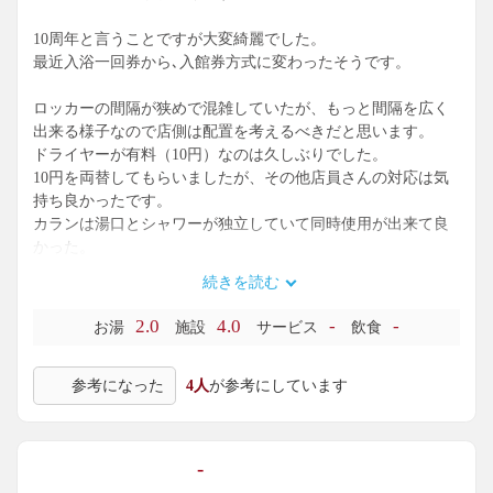
10周年と言うことですが大変綺麗でした。
最近入浴一回券から､入館券方式に変わったそうです。
ロッカーの間隔が狭めで混雑していたが、もっと間隔を広く
出来る様子なので店側は配置を考えるべきだと思います。
ドライヤーが有料（10円）なのは久しぶりでした。
10円を両替してもらいましたが、その他店員さんの対応は気
持ち良かったです。
カランは湯口とシャワーが独立していて同時使用が出来て良
かった。
続きを読む
内湯はスパ銭らしい ラインナップ、炭酸湯や腰掛けて肩まで
浸かれる 深い湯船がありました。
2.0
4.0
-
-
お湯
施設
サービス
飲食
露天横に塩サウナがあります。
参考になった
4人
が参考にしています
露天の敷地狭めですが､上手く活用されてます。４～5人入れ
ば満席の湯船が３つ在ります。
私は寝転び座敷や椅子に座りながら、やわらかい陽光浴びて
-
気持ちよかったです。