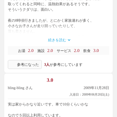
取ってくれると同時に、温熱効果があるそうです。
そういうクダリは、面白い。
夜の8時頃行きましたが、とにかく家族連れが多く、
小さなお子さんが走り回っていたりして、
落ち着きません。
浴槽も大きくは無い為、「芋を洗うように風呂に入る」
続きを読む
という表現がピッタリでした。。。
2.0
2.0
2.0
3.0
お湯
施設
サービス
飲食
家族連れには、きっと楽しめる場所でしょう。
落ち着きを求めるには、不向きかも知れません。
参考になった
3人
が参考にしています
3.0
bling-bling さん
2009年11月28日
入浴日：2009年06月20日(土)
実は家からかなり近いです。車で10分くらいかな
なので５回以上利用しています。