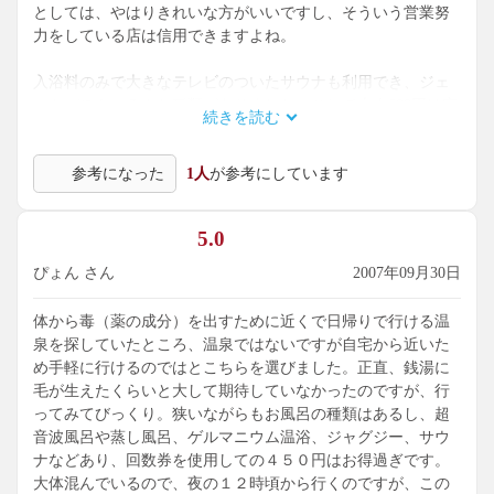
としては、やはりきれいな方がいいですし、そういう営業努
力をしている店は信用できますよね。
入浴料のみで大きなテレビのついたサウナも利用でき、ジェ
ットバスもいろんな種類がありました。これで大人600円は安
続きを読む
い！！
参考になった
1人
が参考にしています
5.0
ぴょん さん
2007年09月30日
体から毒（薬の成分）を出すために近くで日帰りで行ける温
泉を探していたところ、温泉ではないですが自宅から近いた
め手軽に行けるのではとこちらを選びました。正直、銭湯に
毛が生えたくらいと大して期待していなかったのですが、行
ってみてびっくり。狭いながらもお風呂の種類はあるし、超
音波風呂や蒸し風呂、ゲルマニウム温浴、ジャグジー、サウ
ナなどあり、回数券を使用しての４５０円はお得過ぎです。
大体混んでいるので、夜の１２時頃から行くのですが、この