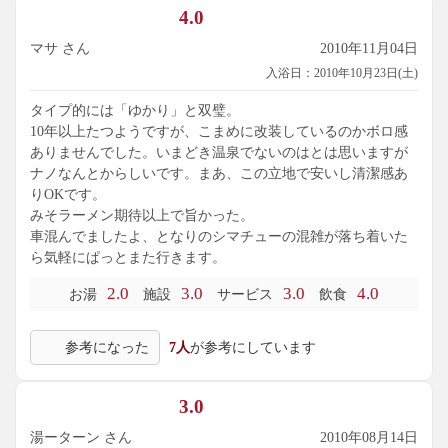
4.0
お風呂好きな私は、考えただけでも今からウキウキとして来
ます。
マサ さん
2010年11月04日
入浴日：2010年10月23日(土)
１１月２４日(水)から１２月９日(木)までは、
タイプ的には「ゆかり」と双璧。
休館日となるようですので、注意が必要です。
10年以上たつようですが、こまめに改装しているのかボロ感
ありませんでした。いまどき温泉でないのはとは思いますが
ナノなんとからしいです。まあ、この立地で安いし清潔感あ
りOKです。
みそラーメン期待以上で旨かった。
車混んでましたよ、となりのシマチューの混雑が落ち着いた
ら気軽にぱっとまた行きます。
2.0
3.0
3.0
4.0
お湯
施設
サービス
飲食
参考になった
7人
が参考にしています
3.0
湯ーターン さん
2010年08月14日