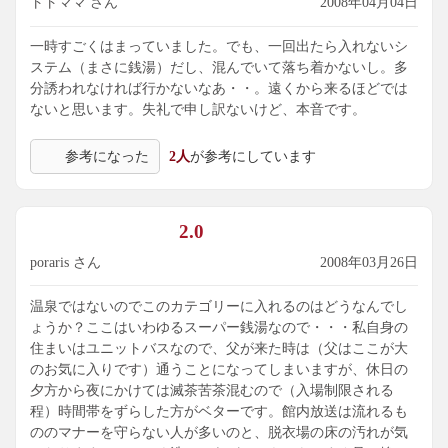
トトママ さん
2008年04月04日
昼食を食べ損なう事もあります･･･。
一時すごくはまっていました。でも、一回出たら入れないシ
ステム（まさに銭湯）だし、混んでいて落ち着かないし。多
分誘われなければ行かないなあ・・。遠くから来るほどでは
ないと思います。失礼で申し訳ないけど、本音です。
参考になった
2人
が参考にしています
2.0
poraris さん
2008年03月26日
温泉ではないのでこのカテゴリーに入れるのはどうなんでし
ょうか？ここはいわゆるスーパー銭湯なので・・・私自身の
住まいはユニットバスなので、父が来た時は（父はここが大
のお気に入りです）通うことになってしまいますが、休日の
夕方から夜にかけては滅茶苦茶混むので（入場制限される
程）時間帯をずらした方がベターです。館内放送は流れるも
ののマナーを守らない人が多いのと、脱衣場の床の汚れが気