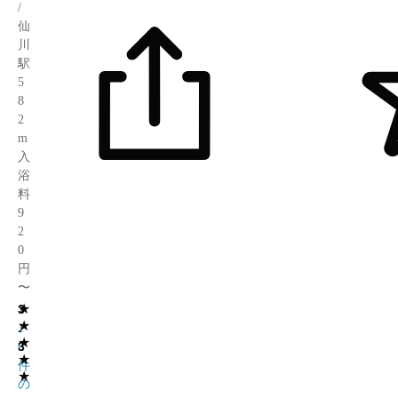
/
仙
川
駅
5
8
2
m
入
浴
料
9
2
0
円
〜
★
3
1
★
.
1
★
3
6
★
件
★
の