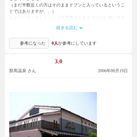
（まだ半数近くの方はそのままドブンと入っているというこ
とではありますが、、）
あまりベタベタとこういう注意書きがあるのはやな感じです
が守られるべきことが守られていないとなると致し方が無い
続きを読む
ものだと思います。
やはり施設の方も水風呂の水の汚れ方は気になっていたので
参考になった
0人
が参考にしています
しょうね、英断ともいえるべき対応に敬意を払います。
個人的にはボケーっと過ごすサウナの中にも１枚だけこの案
3.0
内書きがあればもっと効果は上がりそうな気がしました。
群馬温泉 さん
2006年08月19日