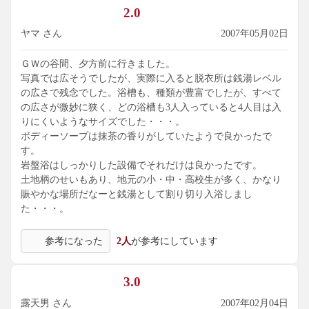
2.0
ヤマ さん
2007年05月02日
ＧＷの谷間、夕方前に行きました。
写真では広そうでしたが、実際に入ると脱衣所は銭湯レベル
の広さで残念でした。浴槽も、種類が豊富でしたが、すべて
の広さが微妙に狭く、どの浴槽も3人入っていると4人目は入
りにくいようなサイズでした・・・。
ボディーソープは抹茶の香りがしていたようで良かったで
す。
岩盤浴はしっかりした設備でそれだけは良かったです。
土地柄のせいもあり、地元の小・中・高校生が多く、かなり
賑やかな場所だなーと銭湯として割り切り入浴しまし
た・・・。
参考になった
2人
が参考にしています
3.0
露天男 さん
2007年02月04日