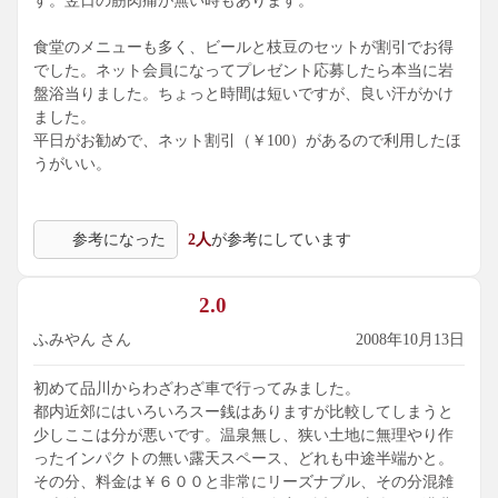
す。翌日の筋肉痛が無い時もあります。
食堂のメニューも多く、ビールと枝豆のセットが割引でお得
でした。ネット会員になってプレゼント応募したら本当に岩
盤浴当りました。ちょっと時間は短いですが、良い汗がかけ
ました。
平日がお勧めで、ネット割引（￥100）があるので利用したほ
うがいい。
参考になった
2人
が参考にしています
2.0
ふみやん さん
2008年10月13日
初めて品川からわざわざ車で行ってみました。
都内近郊にはいろいろスー銭はありますが比較してしまうと
少しここは分が悪いです。温泉無し、狭い土地に無理やり作
ったインパクトの無い露天スペース、どれも中途半端かと。
その分、料金は￥６００と非常にリーズナブル、その分混雑