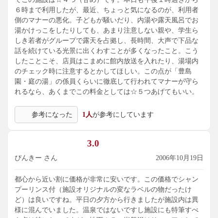
６時まで利用したが、最近、ちょっと気になるのが、利用者
側のマナーの悪化。子どもが騒いだり、内湯や露天風呂でお
湯かけっこをしたりしても、あまり注意しない親や、学生ら
しき若者がグループで露天を占拠し、長時間、大声で下品な
話を続けている光景に出くわすことが多くなったこと。こう
したことこそ、店員はこまめに館内放送を入れたり、湯場内
のチェック時に注意するとかしてほしい。この点が「豊島
園・庭の湯」の係員くらいに徹底して行われてマナーが守ら
れるなら、あくまでこの料金としては☆５つあげてもいい。
参考になった
1人
が参考にしています
3.0
ぴんきー さん
2006年10月19日
都心から近い割に価格が非常に安いです。この価格でシャン
プーリンス付（施設オリジナルの変なラベルの物だったけ
ど）は良いですね。平日の夕方から行きましたが施設内は異
様に混んでいました。温泉ではないですし施設にも特筆すべ