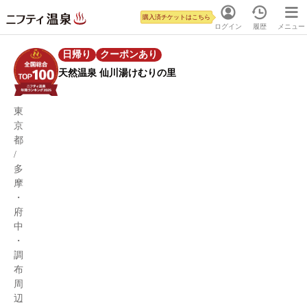
購入済チケットはこちら
ログイン
履歴
メニュー
日帰り
クーポンあり
天然温泉 仙川湯けむりの里
東
京
都
/
多
摩
・
府
中
・
調
布
周
辺