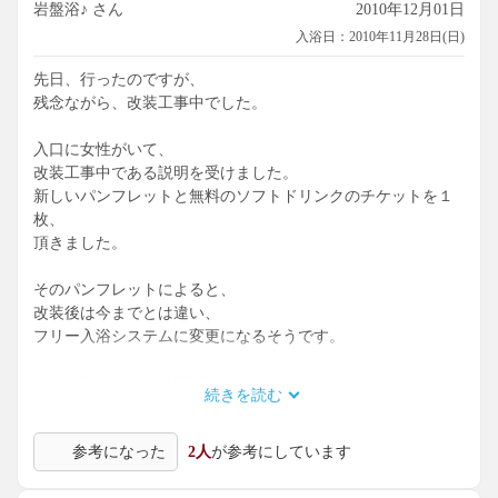
岩盤浴♪ さん
2010年12月01日
入浴日：2010年11月28日(日)
先日、行ったのですが、
残念ながら、改装工事中でした。
入口に女性がいて、
改装工事中である説明を受けました。
新しいパンフレットと無料のソフトドリンクのチケットを１
枚、
頂きました。
そのパンフレットによると、
改装後は今までとは違い、
フリー入浴システムに変更になるそうです。
好評の岩盤浴も、時間制限がなくなり、
続きを読む
心ゆくまで楽しめるようになるそうです。
参考になった
2人
が参考にしています
新たに炭酸泉と電気風呂が一緒になった浴槽も誕生するそう
です。