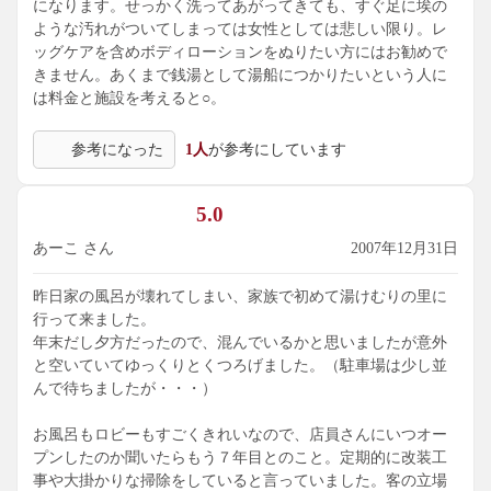
になります。せっかく洗ってあがってきても、すぐ足に埃の
ような汚れがついてしまっては女性としては悲しい限り。レ
ッグケアを含めボディローションをぬりたい方にはお勧めで
きません。あくまで銭湯として湯船につかりたいという人に
は料金と施設を考えると○。
参考になった
1人
が参考にしています
5.0
あーこ さん
2007年12月31日
昨日家の風呂が壊れてしまい、家族で初めて湯けむりの里に
行って来ました。
年末だし夕方だったので、混んでいるかと思いましたが意外
と空いていてゆっくりとくつろげました。（駐車場は少し並
んで待ちましたが・・・）
お風呂もロビーもすごくきれいなので、店員さんにいつオー
プンしたのか聞いたらもう７年目とのこと。定期的に改装工
事や大掛かりな掃除をしていると言っていました。客の立場