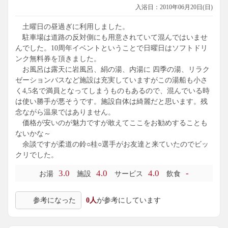
入浴日：2010年06月20日(日)
土曜日の昼過ぎに利用しました。
駐車場は道路の反対側にも用意されていて混んではいませ
んでした。10周年イベントということで日曜日はソフトドリ
ンク無料券を頂きました。
お風呂は露天に岩風呂、絹の湯、内湯に 四季の湯、リラク
ゼーションバスなど施設は充実していますがこの湯船も小さ
く4,5名で満員となってしまうものもあるので、混んでいる時
は使い勝手が悪そうです。施設自体は綺麗だと思います。残
念ながら温泉ではありません。
価格が安いのが魅力ですが敢えてここをお勧めすることも
ないかな～
余談ですが柔道の鈴○桂○選手がお友達と来ていたのでビッ
クリでした。
3.0
4.0
4.0
-
お湯
施設
サービス
飲食
参考になった
0人
が参考にしています