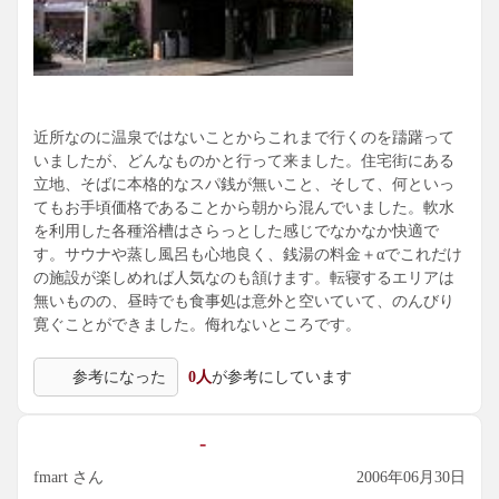
近所なのに温泉ではないことからこれまで行くのを躊躇って
いましたが、どんなものかと行って来ました。住宅街にある
立地、そばに本格的なスパ銭が無いこと、そして、何といっ
てもお手頃価格であることから朝から混んでいました。軟水
を利用した各種浴槽はさらっとした感じでなかなか快適で
す。サウナや蒸し風呂も心地良く、銭湯の料金＋αでこれだけ
の施設が楽しめれば人気なのも頷けます。転寝するエリアは
無いものの、昼時でも食事処は意外と空いていて、のんびり
寛ぐことができました。侮れないところです。
参考になった
0人
が参考にしています
-
fmart さん
2006年06月30日