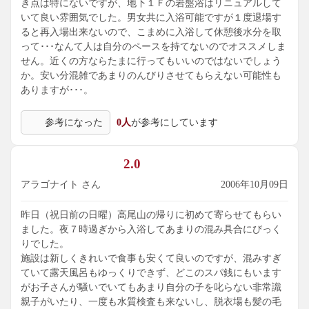
き点は特にないですが、地下１Ｆの岩盤浴はリニュアルして
いて良い雰囲気でした。男女共に入浴可能ですが１度退場す
ると再入場出来ないので、こまめに入浴して休憩後水分を取
って･･･なんて人は自分のペースを持てないのでオススメしま
せん。近くの方ならたまに行ってもいいのではないでしょう
か。安い分混雑であまりのんびりさせてもらえない可能性も
ありますが･･･。
参考になった
0人
が参考にしています
2.0
アラゴナイト さん
2006年10月09日
昨日（祝日前の日曜）高尾山の帰りに初めて寄らせてもらい
ました。夜７時過ぎから入浴してあまりの混み具合にびっく
りでした。
施設は新しくきれいで食事も安くて良いのですが、混みすぎ
ていて露天風呂もゆっくりできず、どこのスパ銭にもいます
がお子さんが騒いでいてもあまり自分の子を叱らない非常識
親子がいたり、一度も水質検査も来ないし、脱衣場も髪の毛