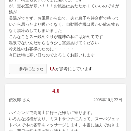
が、更衣室が寒い！！！お風呂はあたたかくていいのですが
娘が
長湯ができず、お風呂から出て、夫と息子を待合所で待って
いたら思ったより暖かくなく、自動販売機は暖かい飲み物も
なく湯冷めしてしまいました
こんなことスー銭めぐりが趣味の私には始めてです
温泉でないんだからもう少し室温あげてください
冷え性のお客様のために・・・・・
今日は特に寒い日なのでよろしくお願いします
参考になった
1人
が参考にしています
4.0
伝次郎 さん
2008年10月22日
ハイキングで高尾山に行った帰りに寄ります。
いろんな浴槽があり、ミストサウナに入って、スーパジェッ
トバスで体の各部をマッサージします、本当に強力で効きま