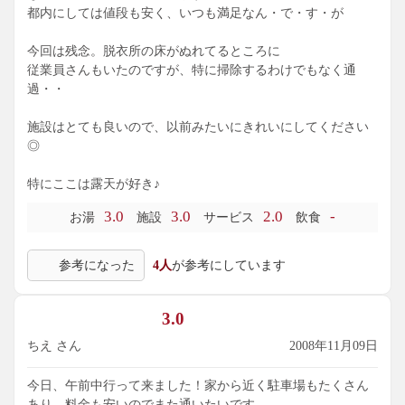
都内にしては値段も安く、いつも満足なん・で・す・が
今回は残念。脱衣所の床がぬれてるところに
従業員さんもいたのですが、特に掃除するわけでもなく通
過・・
施設はとても良いので、以前みたいにきれいにしてください
◎
特にここは露天が好き♪
3.0
3.0
2.0
-
お湯
施設
サービス
飲食
参考になった
4人
が参考にしています
3.0
ちえ さん
2008年11月09日
今日、午前中行って来ました！家から近く駐車場もたくさん
あり、料金も安いのでまた通いたいです