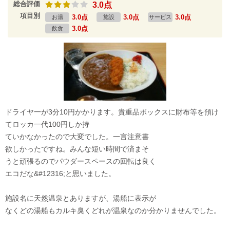
総合評価
3.0点
項目別
3.0点
3.0点
3.0点
お湯
施設
サービス
3.0点
飲食
ドライヤ一が3分10円かかります。貴重品ボックスに財布等を預け
てロッカ一代100円しか持
ていかなかったので大変でした。一言注意書
欲しかったですね。みんな短い時間で済まそ
うと頑張るのでパウダースペースの回転は良く
エコだな&#12316;と思いました。
施設名に天然温泉とありますが、湯船に表示が
なくどの湯船もカルキ臭くどれが温泉なのか分かりませんでした。