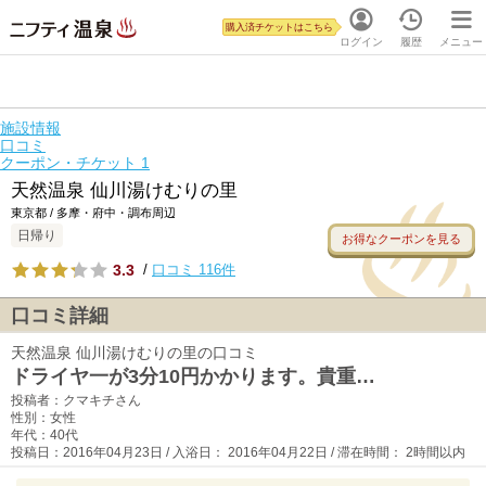
購入済チケットはこちら
ログイン
履歴
メニュー
施設情報
口コミ
クーポン・チケット
1
天然温泉 仙川湯けむりの里
東京都 / 多摩・府中・調布周辺
日帰り
お得なクーポンを見る
3.3
/
口コミ 116件
口コミ詳細
天然温泉 仙川湯けむりの里の口コミ
ドライヤ一が3分10円かかります。貴重…
投稿者：クマキチさん
性別：女性
年代：40代
投稿日：2016年04月23日 / 入浴日： 2016年04月22日 / 滞在時間： 2時間以内