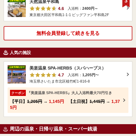
3
天然温泉平和島
4.6
入浴料：
2400円～
東京都大田区平和島1-1-1 ビッグファン平和島2F
無料会員登録して続きを見る
人気の施設
美楽温泉 SPA-HERBS（スパハーブス）
4.7
入浴料：
1,205円
〜
埼玉県さいたま市北区植竹町1-816-8
『美楽温泉 SPA-HERBS』大人入浴料最大70円引き
クーポン
【平日】
1,205円
→
1,145円
【土日祝】
1,445円
→
1,37
5円
周辺の温泉・日帰り温泉・スーパー銭湯