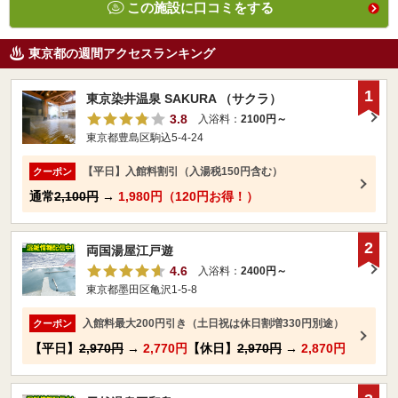
この施設に口コミをする
東京都の週間アクセスランキング
1
東京染井温泉 SAKURA （サクラ）
3.8
入浴料：
2100円～
東京都豊島区駒込5-4-24
【平日】入館料割引（入湯税150円含む）
クーポン
通常
2,100円
→
1,980円（120円お得！）
2
両国湯屋江戸遊
4.6
入浴料：
2400円～
東京都墨田区亀沢1-5-8
入館料最大200円引き（土日祝は休日割増330円別途）
クーポン
【平日】
2,970円
→
2,770円
【休日】
2,970円
→
2,870円