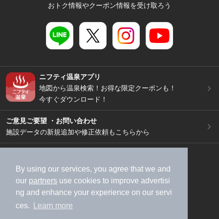
おトク情報やクーポン情報を受け取ろう
ニフティ温泉アプリ
地図から温泉検索！お得な限定クーポンも！
今すぐダウンロード！
ご意見ご要望 ・お問い合わせ
施設データの新規追加や修正依頼もこちらから
スマートフォン
/
PC
加盟店募集（資料請求）
広告出稿のご案内
By using our services, you agree that we and
our
partners
use cookies to improve advertisi
利用規約
ライフスタイルMEMBERS+規約
ng and enhance your experience on our servi
特定商取引法に基づく表記
ヘルプ
採用情報
ces.
Learn more
運営会社
個人情報保護ポリシー