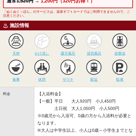
通常
1,520円
→
1,200円（320円お得！）
「ぬくぬく～ぽん」のサービスは、温泉ギフトカードではご利用できませんので、ご
注意ください。
施設情報
天然
かけ流し
露天風呂
貸切風呂
岩
天然
かけ流し
露天風呂
貸切風呂
岩盤浴
食事
休憩
サウナ
駅近
駐
食事
休憩
サウナ
駅近
駐車
【入浴料金】
料金
【一般】平日 大人920円 小人450円
土日祝 大人1,050円 小人500円
※0歳児から入浴可、0歳の方から入浴料が必要と
なります。
※大人は中学生以上、小人は0歳～小学生までとな