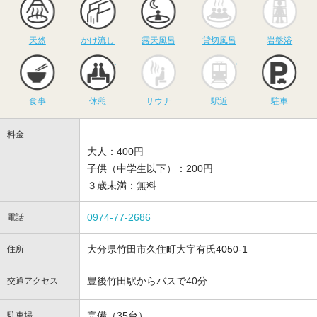
天然
かけ流し
露天風呂
貸切風呂
岩盤浴
食事
休憩
サウナ
駅近
駐
食事
休憩
サウナ
駅近
駐車
料金
大人：400円
子供（中学生以下）：200円
３歳未満：無料
0974-77-2686
電話
大分県竹田市久住町大字有氏4050-1
住所
豊後竹田駅からバスで40分
交通アクセス
完備（35台）
駐車場