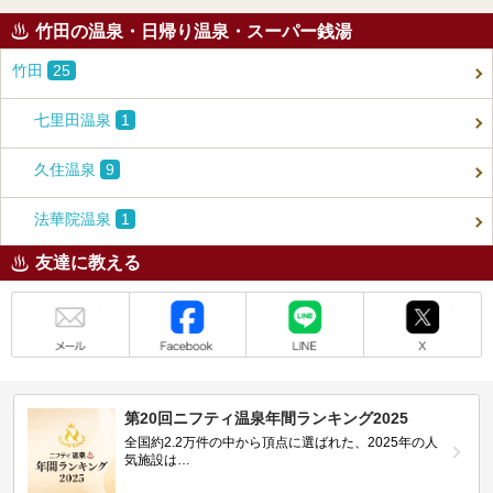
竹田の温泉・日帰り温泉・スーパー銭湯
竹田
25
七里田温泉
1
久住温泉
9
法華院温泉
1
友達に教える
メール
Facebook
LINE
X
第20回ニフティ温泉年間ランキング2025
全国約2.2万件の中から頂点に選ばれた、2025年の人
気施設は…