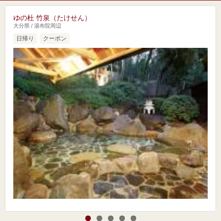
ゆの杜 竹泉（たけせん）
大分県 / 湯布院周辺
日帰り
クーポン