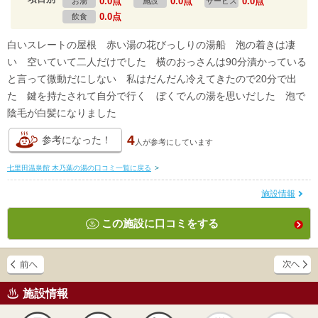
0.0点
0.0点
0.0点
お湯
施設
サービス
0.0点
飲食
白いスレートの屋根 赤い湯の花びっしりの湯船 泡の着きは凄
い 空いていて二人だけでした 横のおっさんは90分漬かっている
と言って微動だにしない 私はだんだん冷えてきたので20分で出
た 鍵を持たされて自分で行く ぼくでんの湯を思いだした 泡で
陰毛が白髪になりました
4
参考になった！
人が
参考にしています
七里田温泉館 木乃葉の湯の口コミ一覧に戻る
>
施設情報
この施設に口コミをする
施設情報
天然
かけ流し
露天風呂
貸切風呂
岩