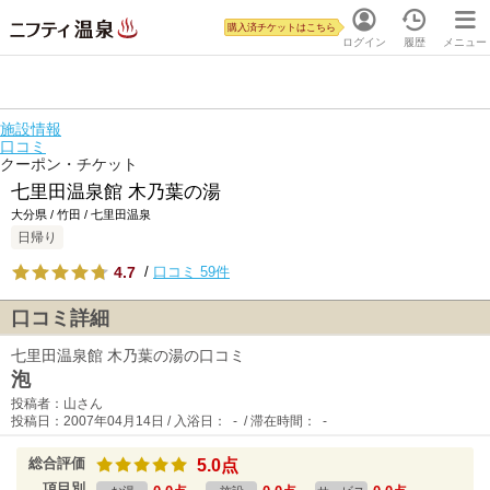
購入済チケットはこちら
ログイン
履歴
メニュー
施設情報
口コミ
クーポン・チケット
七里田温泉館 木乃葉の湯
大分県 / 竹田 / 七里田温泉
日帰り
4.7
/
口コミ 59件
口コミ詳細
七里田温泉館 木乃葉の湯の口コミ
泡
投稿者：山さん
投稿日：2007年04月14日 / 入浴日： - / 滞在時間： -
総合評価
5.0点
項目別