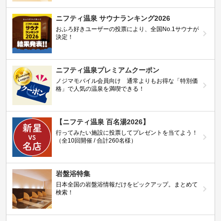
ニフティ温泉 サウナランキング2026
おふろ好きユーザーの投票により、全国No.1サウナが
決定！
ニフティ温泉プレミアムクーポン
ノジマモバイル会員向け 通常よりもお得な「特別価
格」で人気の温泉を満喫できる！
【ニフティ温泉 百名湯2026】
行ってみたい施設に投票してプレゼントを当てよう！
（全10回開催 / 合計260名様）
岩盤浴特集
日本全国の岩盤浴情報だけをピックアップ。まとめて
検索！