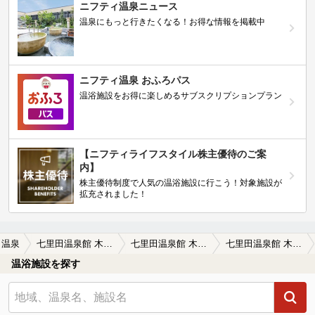
ニフティ温泉ニュース
温泉にもっと行きたくなる！お得な情報を掲載中
ニフティ温泉 おふろパス
温浴施設をお得に楽しめるサブスクリプションプラン
【ニフティライフスタイル株主優待のご案
内】
株主優待制度で人気の温浴施設に行こう！対象施設が
拡充されました！
田温泉
七里田温泉館 木乃葉の湯
七里田温泉館 木乃葉の湯の口コミ一覧
七里田温泉館 木乃葉の湯の口コミ 泡
温浴施設を探す