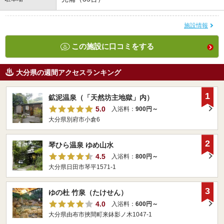
施設情報
この施設に口コミをする
大分県の週間アクセスランキング
1
鉱泥温泉（「天然坊主地獄」内）
5.0
入浴料：
900円～
大分県別府市小倉6
2
琴ひら温泉 ゆめ山水
4.5
入浴料：
800円～
大分県日田市琴平1571-1
3
ゆの杜 竹泉（たけせん）
4.0
入浴料：
600円～
大分県由布市挾間町来鉢影ノ木1047-1