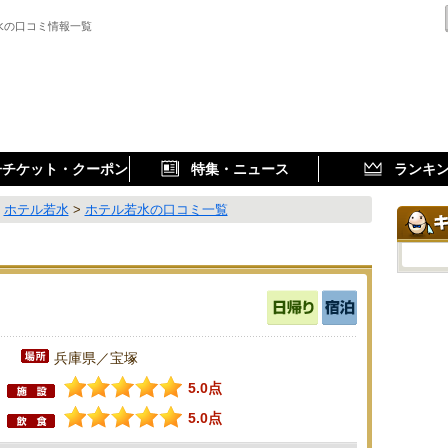
水の口コミ情報一覧
子チケット・クーポン
特集・ニュース
ランキ
>
ホテル若水
>
ホテル若水の口コミ一覧
兵庫県／宝塚
5.0点
5.0点