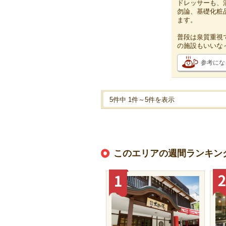
ドレッサーも、
勿論、基礎化粧
ます。
普段は泉質重視
の施設もいいな
参考にな
5件中 1件～5件を表示
このエリアの週間ランキン