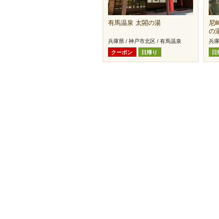
有馬温泉 太閤の湯
尼
の
兵庫県 / 神戸市北区 / 有馬温泉
兵庫
クーポン
日帰り
日