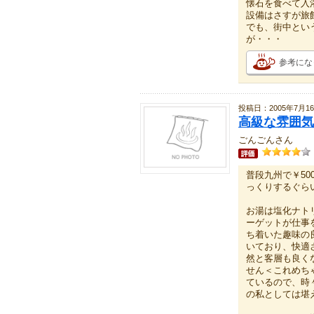
懐石を食べて入
設備はさすが旅
でも、街中とい
が・・・
参考にな
投稿日：2005年7月1
高級な雰囲気
ごんごんさん
普段九州で￥5
っくりするぐら
お湯は塩化ナト
ーゲットが仕事
ち着いた趣味の
いており、快適
然と客層も良く
せん＜これめち
ているので、時
の私としては堪