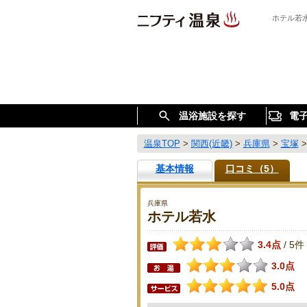
ホテル若
温浴施設を探す
電
温泉TOP
>
関西(近畿)
>
兵庫県
>
宝塚
基本情報
口コミ（5）
兵庫県
ホテル若水
3.4点
5件
/
3.0点
5.0点