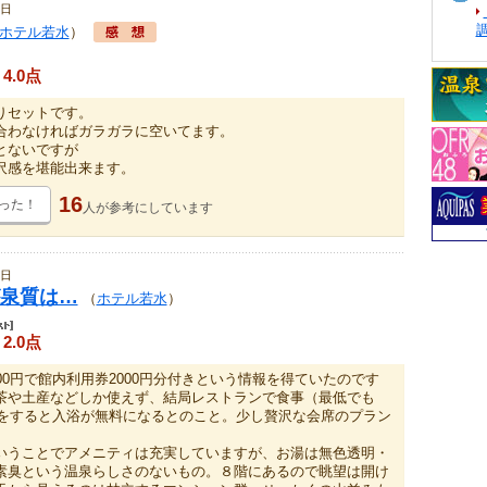
5日
ホテル若水
）
4.0点
りセットです。
合わなければガラガラに空いてます。
とないですが
沢感を堪能出来ます。
16
った！
人が
参考にしています
5日
泉質は…
（
ホテル若水
）
2.0点
00円で館内利用券2000円分付きという情報を得ていたのです
茶や土産などしか使えず、結局レストランで食事（最低でも
当）をすると入浴が無料になるとのこと。少し贅沢な会席のプラン
。
いうことでアメニティは充実していますが、お湯は無色透明・
素臭という温泉らしさのないもの。８階にあるので眺望は開け