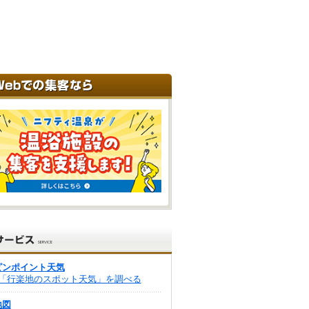
ピンポイント天気
「行楽地のスポット天気」を調べる
地図