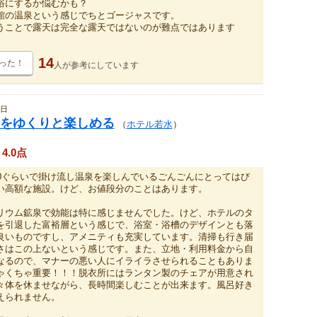
浴にするか悩むかも？
館の温泉という感じでちとゴージャスです。
うことで露天は完全な露天ではないのが難点ではあります
14
った！
人が
参考にしています
6日
をゆくりと楽しめる
（
ホテル若水
）
4.0点
00ぐらいで掛け流し温泉を楽しんでいるごんごんにとってはび
い高額な施設。けど、お値段分のことはあります。
リウム鉱泉で効能は特に感じませんでした。けど、ホテルのタ
を引退した富裕層という感じで、浴室・浴槽のデザインとも落
良いものですし、アメニティも充実しています。清掃も行き届
さはこの上ないという感じです。また、立地・利用料金から自
なるので、マナーの悪い人にイライラさせられることもありま
ゃくちゃ重要！！！脱衣所にはランタン製のチェアが用意され
々体を休ませながら、長時間楽しむことが出来ます。風呂好き
えられません。