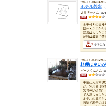
投稿日：2013年6月1
ホテル若水
（
温泉博士さん
食事付きの日帰
団体とさえかち
温泉は大したこ
施設は最高で贅
参考にな
投稿日：2009年2月1
料理は良いが
ピースくんさん
事前に入浴料30
が、利用券は喫
3675円の弁
で入浴しました
ホテルの風呂と
無味で若干の塩