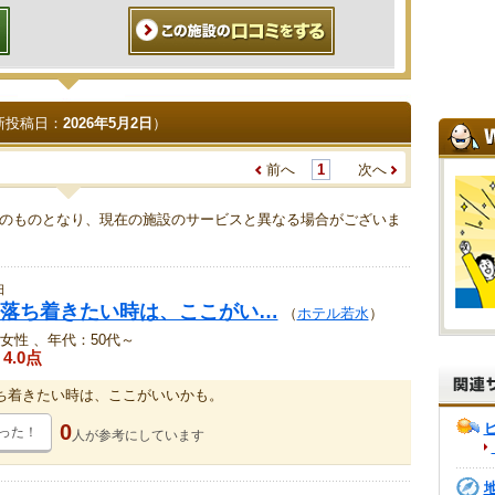
新投稿日：
2026年5月2日
）
前へ
1
次へ
のものとなり、現在の施設のサービスと異なる場合がございま
日
落ち着きたい時は、ここがい…
（
ホテル若水
）
女性 、年代：50代～
4.0点
ち着きたい時は、ここがいいかも。
0
った！
人が
参考にしています