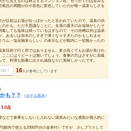
天から見えるのは林立するマンション群。せっかくの山並みも
岩風呂の周囲が白や茶色に変色していたのが唯一温泉らしさを
。
方が以前はお湯が白っぽかったと言われていたので、温泉の供
たのかも。ただ不思議なことに、女湯の露天のみ塩味がしたそ
消毒しても塩味は残っているはずなので、その浴槽以外は温泉
か、あるいは加水のしすぎで薄くなりすぎたのかもしれませ
リウム－塩化物泉らしい）の表示などが館内に一切無かったの
温泉目的で行く所ではありません。多少高くてもお湯が良けれ
、ここにはリピートは無いでしょう。食事の方はさすがに高級
って、料理も順番に出され値段なりに美味しかったです。
16
った！
人が
参考にしています
日
かも？？
（
ホテル若水
）
3.0点
要などで食事をしないと入れない温泉みたいな感覚が個人的に
0円(館内で使える2000円分の金券付）ですが、少しプラスして