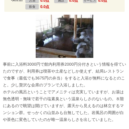
0.0点
0.0点
0.0点
お湯
施設
サービス
0.0点
飲食
事前に入浴料3000円で館内利用券2000円分付きという情報を得てい
たのですが、利用券は喫茶や土産などしか使えず、結局レストラン
で食事（最低でも3675円の弁当）をすると入浴が無料になるとのこ
と。少し贅沢な会席のプランで入浴しました。
ホテルの風呂ということでアメニティは充実していますが、お湯は
無色透明・無味で若干の塩素臭という温泉らしさのないもの。８階
にあるので眺望は開けていますが、露天から見えるのは林立するマ
ンション群。せっかくの山並みも台無しでした。岩風呂の周囲が白
や茶色に変色していたのが唯一温泉らしさを出していました。