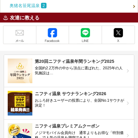
奥猪名笹尾温泉
2
友達に教える
メール
Facebook
LINE
X
第20回ニフティ温泉年間ランキング2025
全国約2.2万件の中から頂点に選ばれた、2025年の人
気施設は…
ニフティ温泉 サウナランキング2026
おふろ好きユーザーの投票により、全国No.1サウナが
決定！
ニフティ温泉プレミアムクーポン
ノジマモバイル会員向け 通常よりもお得な「特別価
格」で人気の温泉を満喫できる！