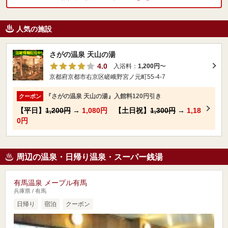
人気の施設
さがの温泉 天山の湯
4.0
入浴料：
1,200円
〜
京都府京都市右京区嵯峨野宮ノ元町55-4-7
『さがの温泉 天山の湯』入館料120円引き
クーポン
【平日】
1,200円
→
1,080円
【土日祝】
1,300円
→
1,18
0円
周辺の温泉・日帰り温泉・スーパー銭湯
有馬温泉 メープル有馬
兵庫県 / 有馬
日帰り
宿泊
クーポン