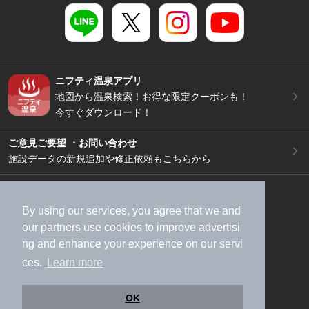
ニフティ温泉アプリ
地図から温泉検索！お得な限定クーポンも！
今すぐダウンロード！
ご意見ご要望 ・お問い合わせ
施設データの新規追加や修正依頼もこちらから
スマートフォン
/
PC
加盟店募集（資料請求）
広告出稿のご案内
By using our services, you agree that we and
our
partners
use cookies to improve advertisi
利用規約
ライフスタイルMEMBERS+規約
ng and enhance your experience on our servi
特定商取引法に基づく表記
ヘルプ
採用情報
ces.
Learn more
運営会社
個人情報保護ポリシー
©NIFTY Lifestyle Co., Ltd.
OK