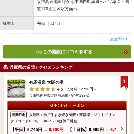
阪神高速池田線から中国自動車道へ～宝塚IC～国
道176を宝塚駅方面へ
完備（60台）
駐車場
施設情報
この施設に口コミをする
兵庫県の週間アクセスランキング
1
有馬温泉 太閤の湯
4.5
入浴料：
2750円～
兵庫県神戸市北区有馬町池の尻292-2
入館料＋神戸牛すき焼き御膳＋夢蒸楽＋ソフトドリン
期間限定
ク（コード1004）（8/12～14は休日料金）
【平日】
8,745円
→
6,700円
【土日祝】
8,965円
→
6,7