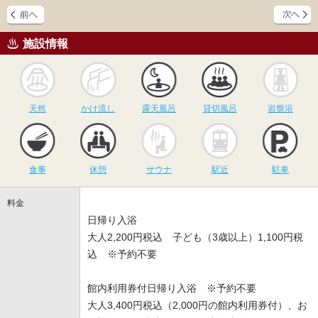
施設情報
天然
かけ流し
露天風呂
貸切風呂
岩
天然
かけ流し
露天風呂
貸切風呂
岩盤浴
食事
休憩
サウナ
駅近
駐
食事
休憩
サウナ
駅近
駐車
料金
日帰り入浴
大人2,200円税込 子ども（3歳以上）1,100円税
込 ※予約不要
館内利用券付日帰り入浴 ※予約不要
大人3,400円税込（2,000円の館内利用券付）、お