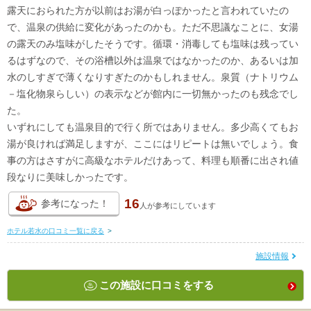
露天におられた方が以前はお湯が白っぽかったと言われていたの
で、温泉の供給に変化があったのかも。ただ不思議なことに、女湯
の露天のみ塩味がしたそうです。循環・消毒しても塩味は残ってい
るはずなので、その浴槽以外は温泉ではなかったのか、あるいは加
水のしすぎで薄くなりすぎたのかもしれません。泉質（ナトリウム
－塩化物泉らしい）の表示などが館内に一切無かったのも残念でし
た。
いずれにしても温泉目的で行く所ではありません。多少高くてもお
湯が良ければ満足しますが、ここにはリピートは無いでしょう。食
事の方はさすがに高級なホテルだけあって、料理も順番に出され値
段なりに美味しかったです。
16
参考になった！
人が
参考にしています
ホテル若水の口コミ一覧に戻る
>
施設情報
この施設に口コミをする