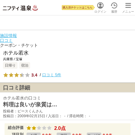
購入済チケットはこちら
ログイン
履歴
メニュー
施設情報
口コミ
クーポン・チケット
ホテル若水
兵庫県 / 宝塚
日帰り
宿泊
3.4
/
口コミ 5件
口コミ詳細
ホテル若水の口コミ
料理は良いが泉質は…
投稿者：ピースくんさん
投稿日：2009年02月15日 / 入浴日： - / 滞在時間： -
総合評価
2.0点
項目別