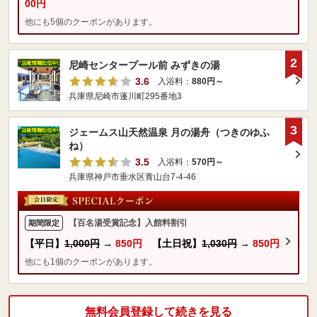
00円
他にも5個のクーポンがあります。
2
尼崎センタープール前 みずきの湯
3.6
入浴料：
880円～
兵庫県尼崎市蓬川町295番地3
3
ジェームス山天然温泉 月の湯舟（つきのゆふ
ね）
3.5
入浴料：
570円～
兵庫県神戸市垂水区青山台7-4-46
【百名湯受賞記念】入館料割引
期間限定
【平日】
1,000円
→
850円
【土日祝】
1,030円
→
850円
他にも1個のクーポンがあります。
無料会員登録して続きを見る