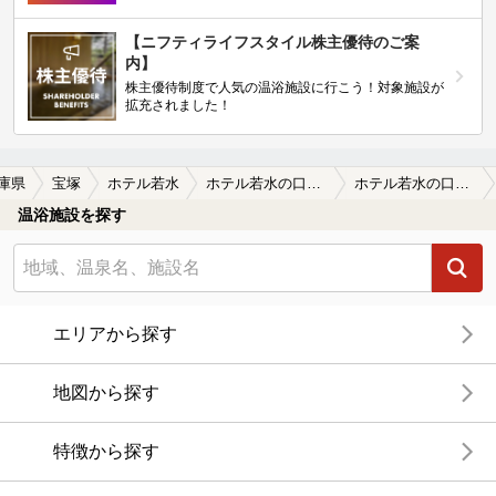
【ニフティライフスタイル株主優待のご案
内】
株主優待制度で人気の温浴施設に行こう！対象施設が
拡充されました！
庫県
宝塚
ホテル若水
ホテル若水の口コミ一覧
ホテル若水の口コミ 料理は良いが泉質は…
温浴施設を探す
エリアから探す
地図から探す
特徴から探す