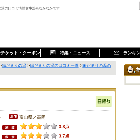
の湯の口コミ情報食事処もなかなかです
子チケット・クーポン
特集・ニュース
ランキ
>
陽だまりの湯
>
陽だまりの湯の口コミ一覧
>
陽だまりの湯の
件
富山県／高岡
3.8点
3.7点