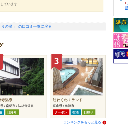
にしています
まりの湯 」 の口コミ一覧に戻る
グ
林寺温泉
辻わくわくランド
県 / 南砺市 / 法林寺温泉
富山県 / 魚津市
泊
日帰り
クーポン
宿泊
日帰り
ランキングをもっと見る