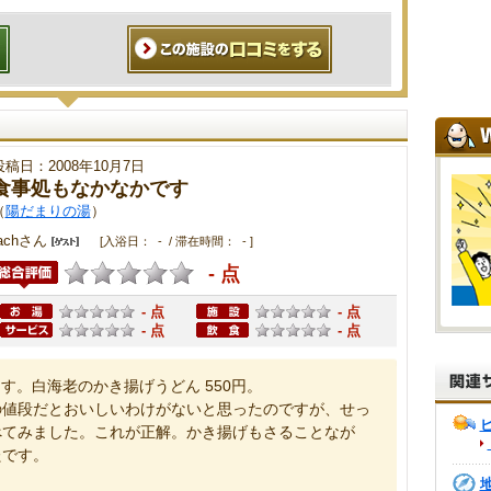
投稿日：2008年10月7日
食事処もなかなかです
（
陽だまりの湯
）
tachさん
[入浴日： - / 滞在時間： - ]
- 点
- 点
- 点
- 点
- 点
す。白海老のかき揚げうどん 550円。
の値段だとおいしいわけがないと思ったのですが、せっ
べてみました。これが正解。かき揚げもさることなが
たです。