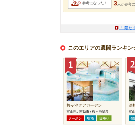
3
参考になった！
人が
参考
「 陽だ
このエリアの週間ランキン
桜ヶ池クアガーデン
法
富山県 / 南砺市 / 桜ヶ池温泉
富山
クーポン
宿泊
日帰り
宿