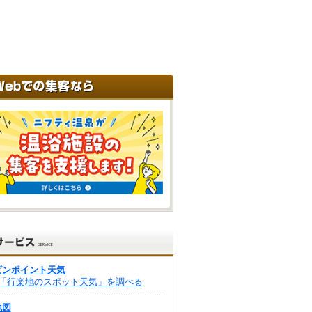
ピンポイント天気
「行楽地のスポット天気」を調べる
地図