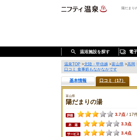
陽だまり
温浴施設を探す
電
温泉TOP
>
北陸・甲信越
>
富山県
>
高岡
口コミ 食事処もなかなかです
基本情報
口コミ（17）
富山県
陽だまりの湯
3.7点
17
/
3.3点
3.4点