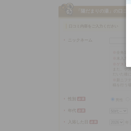
「陽だまりの湯」
の口コ
口コミ内容をご入力ください
ニックネーム
※
全角16
※
未入力
※ゲスト
また、ゲ
だいた後
※
新ニフテ
稿を行う
性別
男性
年代
入浴した日
年