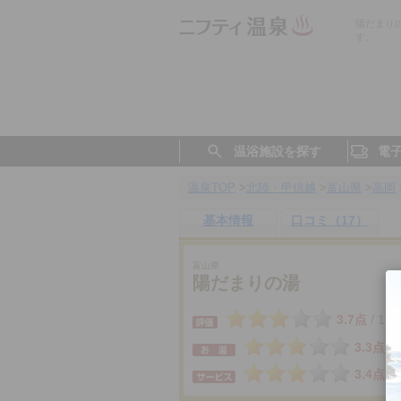
陽だまり
す。
温浴施設を探す
電
温泉TOP
>
北陸・甲信越
>
富山県
>
高岡
基本情報
口コミ（17）
富山県
陽だまりの湯
3.7点
17
/
3.3点
3.4点