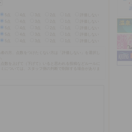
5点
4点
3点
2点
1点
評価しない
5点
4点
3点
2点
1点
評価しない
5点
4点
3点
2点
1点
評価しない
5点
4点
3点
2点
1点
評価しない
5点
4点
3点
2点
1点
評価しない
係者の方、点数をつけたくない方は「評価しない」を選択し
い。
に点数を上げて（下げて）いると思われる投稿などルールに
コミについては、スタッフ側の判断で削除する場合がありま