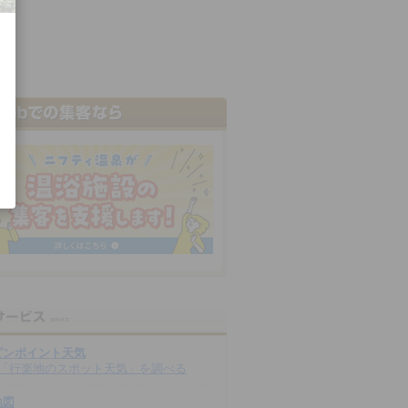
ピンポイント天気
「行楽地のスポット天気」を調べる
地図