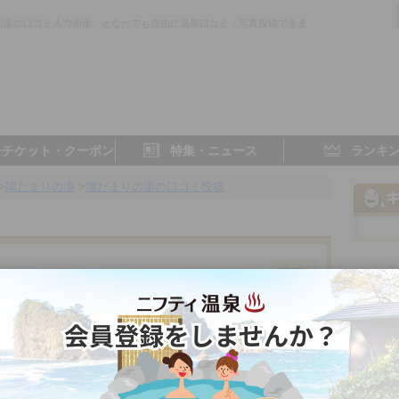
の湯の口コミ入力画面。どなたでも自由に温泉口コミ・写真投稿できま
子チケット・クーポン
特集・ニュース
ランキ
>
陽だまりの湯
>
陽だまりの湯の口コミ投稿
件
富山県／高岡
3.8点
3.7点