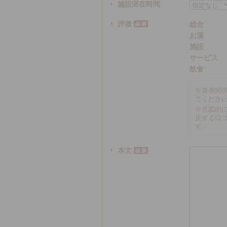
施設滞在時間
評価
総合
お湯
施設
サービス
飲食
※
業界関
てくださ
※
意図的
反する口
す。
本文