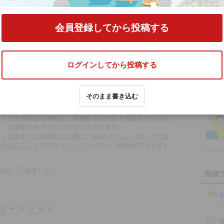
ミをする
会員登録してから投稿する
ログインしてから投稿する
文字以内
そのまま書き込む
の場合、匿名で投稿されます。
での投稿は、再編集や削除ができませんので注意ください。
ストでの投稿は公開前に一度編集部で内容を確認させていた
に、公開処理をさせていただいております。
ィ温泉ID（2018/07/17以降にご登録いただいたID）での投
場合は
こちら
よりログインしてください（削除が行えます）
女性
指定しない
月
日