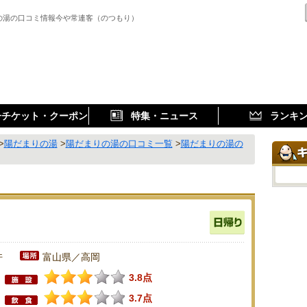
の湯の口コミ情報今や常連客（のつもり）
子チケット・クーポン
特集・ニュース
ランキ
>
陽だまりの湯
>
陽だまりの湯の口コミ一覧
>
陽だまりの湯の
件
富山県／高岡
3.8点
3.7点