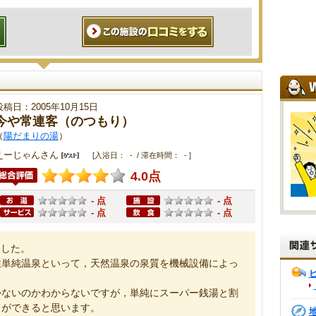
投稿日：2005年10月15日
今や常連客（のつもり）
（
陽だまりの湯
）
えーじゃんさん
[入浴日： - / 滞在時間： - ]
4.0点
- 点
- 点
- 点
- 点
ました。
性単純温泉といって，天然温泉の泉質を機械設備によっ
かないのかわからないですが，単純にスーパー銭湯と割
とができると思います。