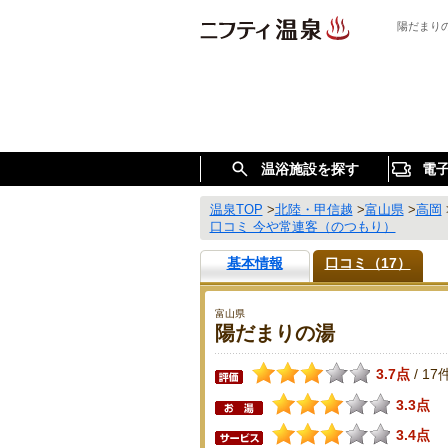
陽だまり
温浴施設を探す
電
温泉TOP
>
北陸・甲信越
>
富山県
>
高岡
口コミ 今や常連客（のつもり）
基本情報
口コミ（17）
富山県
陽だまりの湯
3.7点
17
/
3.3点
3.4点