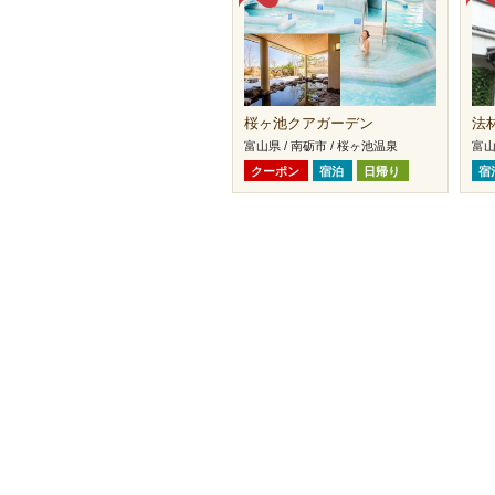
桜ヶ池クアガーデン
法
富山県 / 南砺市 / 桜ヶ池温泉
富山
クーポン
宿泊
日帰り
宿