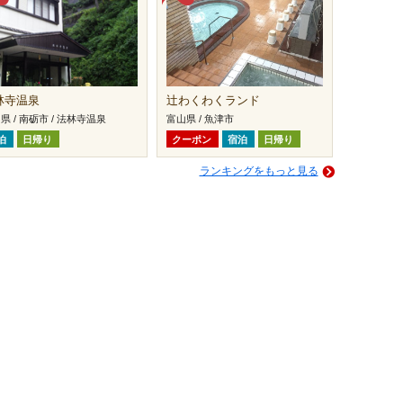
林寺温泉
辻わくわくランド
県 / 南砺市 / 法林寺温泉
富山県 / 魚津市
泊
日帰り
クーポン
宿泊
日帰り
ランキングをもっと見る