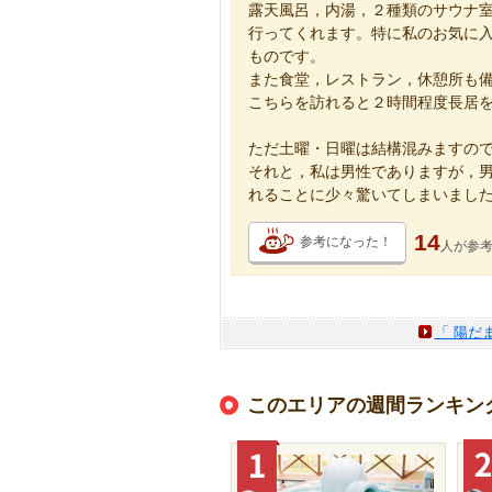
露天風呂，内湯，２種類のサウナ
行ってくれます。特に私のお気に
ものです。
また食堂，レストラン，休憩所も
こちらを訪れると２時間程度長居
ただ土曜・日曜は結構混みますの
それと，私は男性でありますが，
れることに少々驚いてしまいまし
14
参考になった！
人が
参
「 陽だ
このエリアの週間ランキン