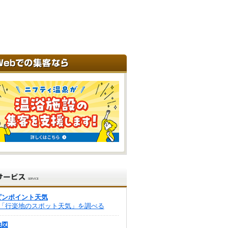
ピンポイント天気
「行楽地のスポット天気」を調べる
地図