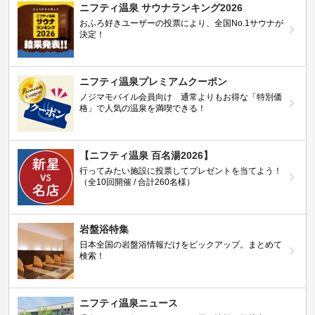
ニフティ温泉 サウナランキング2026
おふろ好きユーザーの投票により、全国No.1サウナが
決定！
ニフティ温泉プレミアムクーポン
ノジマモバイル会員向け 通常よりもお得な「特別価
格」で人気の温泉を満喫できる！
【ニフティ温泉 百名湯2026】
行ってみたい施設に投票してプレゼントを当てよう！
（全10回開催 / 合計260名様）
岩盤浴特集
日本全国の岩盤浴情報だけをピックアップ。まとめて
検索！
ニフティ温泉ニュース