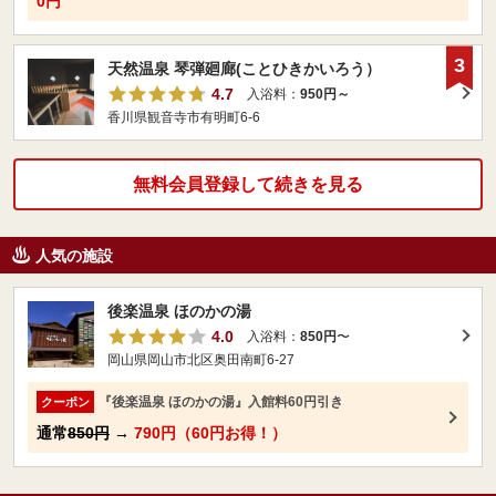
0円
3
天然温泉 琴弾廻廊(ことひきかいろう）
4.7
入浴料：
950円～
香川県観音寺市有明町6-6
無料会員登録して続きを見る
人気の施設
後楽温泉 ほのかの湯
4.0
入浴料：
850円
〜
岡山県岡山市北区奥田南町6-27
『後楽温泉 ほのかの湯』入館料60円引き
クーポン
通常
850円
→
790円（60円お得！）