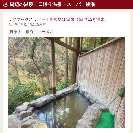
周辺の温泉・日帰り温泉・スーパー銭湯
リブマックスリゾート讃岐塩江温泉（旧 さぬき温泉）
香川県 / 高松 / 塩江温泉郷
日帰り
宿泊
クーポン