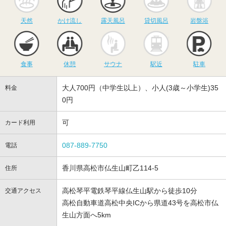
天然
かけ流し
露天風呂
貸切風呂
岩盤浴
食事
休憩
サウナ
駅近
駐
食事
休憩
サウナ
駅近
駐車
大人700円（中学生以上）、小人(3歳～小学生)35
料金
0円
可
カード利用
087-889-7750
電話
香川県高松市仏生山町乙114-5
住所
高松琴平電鉄琴平線仏生山駅から徒歩10分
交通アクセス
高松自動車道高松中央ICから県道43号を高松市仏
生山方面へ5km