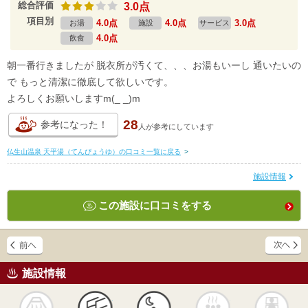
総合評価
3.0点
項目別
4.0点
4.0点
3.0点
お湯
施設
サービス
4.0点
飲食
朝一番行きましたが 脱衣所が汚くて、、、お湯もいーし 通いたいの
で もっと清潔に徹底して欲しいです。
よろしくお願いしますm(_ _)m
28
参考になった！
人が
参考にしています
仏生山温泉 天平湯（てんぴょうゆ）の口コミ一覧に戻る
>
施設情報
この施設に口コミをする
施設情報
天然
かけ流し
露天風呂
貸切風呂
岩