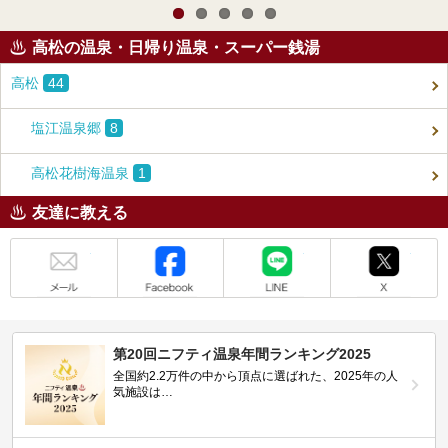
高松の温泉・日帰り温泉・スーパー銭湯
高松
44
塩江温泉郷
8
高松花樹海温泉
1
友達に教える
メール
Facebook
LINE
X
第20回ニフティ温泉年間ランキング2025
全国約2.2万件の中から頂点に選ばれた、2025年の人
気施設は…