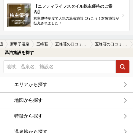
【ニフティライフスタイル株主優待のご案
内】
株主優待制度で人気の温浴施設に行こう！対象施設が
拡充されました！
辺
新甲子温泉
五峰荘
五峰荘の口コミ一覧
五峰荘の口コミ エクステリア入門
温浴施設を探す
エリアから探す
地図から探す
特徴から探す
温泉地から探す