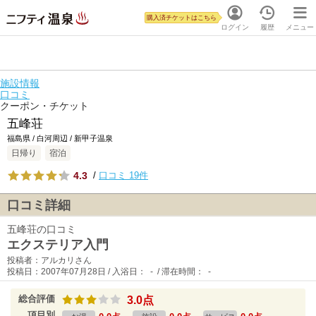
購入済チケットはこちら
ログイン
履歴
メニュー
施設情報
口コミ
クーポン・チケット
五峰荘
福島県 / 白河周辺 / 新甲子温泉
日帰り
宿泊
4.3
/
口コミ 19件
口コミ詳細
五峰荘の口コミ
エクステリア入門
投稿者：アルカリさん
投稿日：2007年07月28日 / 入浴日： - / 滞在時間： -
総合評価
3.0点
項目別