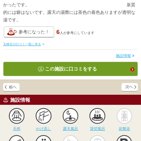
かったです。 泉質
的には癖はないです。露天の湯際には茶色の着色ありますが透明な
湯です。
6
参考になった！
人が
参考にしています
五峰荘の口コミ一覧に戻る
>
施設情報
この施設に口コミをする
施設情報
天然
かけ流し
露天風呂
貸切風呂
岩
天然
かけ流し
露天風呂
貸切風呂
岩盤浴
食事
休憩
サウナ
駅近
駐