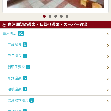
白河周辺の温泉・日帰り温泉・スーパー銭湯
白河周辺
51
二岐温泉
6
甲子温泉
1
新甲子温泉
5
母畑温泉
5
湯岐温泉
3
岩瀬湯本温泉
2