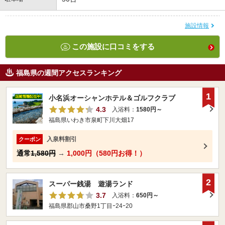
施設情報
この施設に口コミをする
福島県の週間アクセスランキング
1
小名浜オーシャンホテル＆ゴルフクラブ
4.3
入浴料：
1580円～
福島県いわき市泉町下川大畑17
入泉料割引
クーポン
通常
1,580円
→
1,000円（580円お得！）
2
スーパー銭湯 遊湯ランド
3.7
入浴料：
650円～
福島県郡山市桑野1丁目ｰ24ｰ20