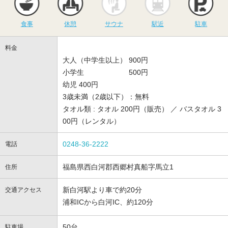
食事
休憩
サウナ
駅近
駐車
料金
大人（中学生以上） 900円
小学生 500円
幼児 400円
3歳未満（2歳以下）：無料
タオル類 : タオル 200円（販売） ／ バスタオル 3
00円（レンタル）
0248-36-2222
電話
福島県西白河郡西郷村真船字馬立1
住所
新白河駅より車で約20分
交通アクセス
浦和ICから白河IC、約120分
50台
駐車場