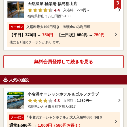
3
天然温泉 極楽湯 福島郡山店
4.4
入浴料：
770円～
福島県郡山市八山田西5-130
入浴料最大100円引き ※現金のみ利用可
クーポン
【平日】
770円
→
750円
【土日祝】
850円
→
750円
他にも1個のクーポンがあります。
無料会員登録して続きを見る
人気の施設
小名浜オーシャンホテル＆ゴルフクラブ
4.3
入浴料：
1,580円
〜
福島県いわき市泉町下川大畑17
『小名浜オーシャンホテル』大人入泉料580円引き
クーポン
通常
1,580円
→
1,000円（580円お得！）