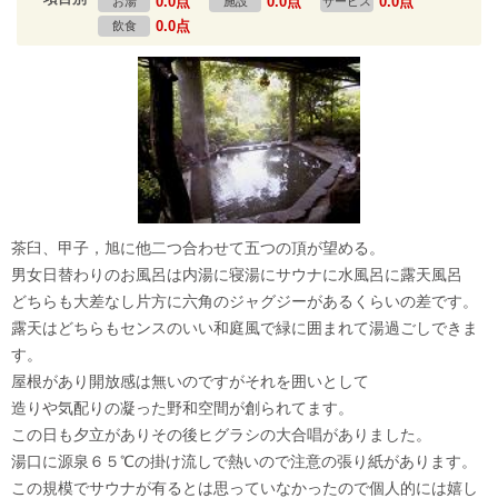
0.0点
0.0点
0.0点
お湯
施設
サービス
0.0点
飲食
茶臼、甲子，旭に他二つ合わせて五つの頂が望める。
男女日替わりのお風呂は内湯に寝湯にサウナに水風呂に露天風呂
どちらも大差なし片方に六角のジャグジーがあるくらいの差です。
露天はどちらもセンスのいい和庭風で緑に囲まれて湯過ごしできま
す。
屋根があり開放感は無いのですがそれを囲いとして
造りや気配りの凝った野和空間が創られてます。
この日も夕立がありその後ヒグラシの大合唱がありました。
湯口に源泉６５℃の掛け流しで熱いので注意の張り紙があります。
この規模でサウナが有るとは思っていなかったので個人的には嬉し