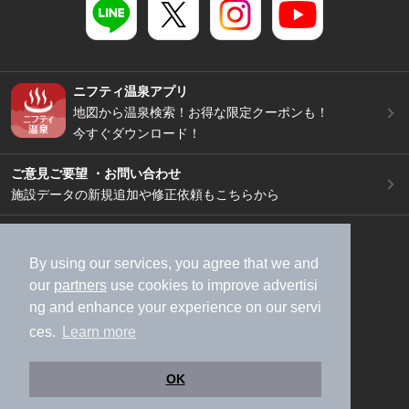
ニフティ温泉アプリ
地図から温泉検索！お得な限定クーポンも！
今すぐダウンロード！
ご意見ご要望 ・お問い合わせ
施設データの新規追加や修正依頼もこちらから
スマートフォン
/
PC
加盟店募集（資料請求）
広告出稿のご案内
By using our services, you agree that we and
our
partners
use cookies to improve advertisi
利用規約
ライフスタイルMEMBERS+規約
ng and enhance your experience on our servi
特定商取引法に基づく表記
ヘルプ
採用情報
ces.
Learn more
運営会社
個人情報保護ポリシー
©NIFTY Lifestyle Co., Ltd.
OK