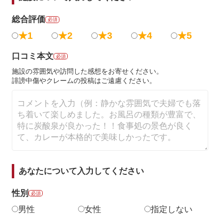
総合評価
必須
★1
★2
★3
★4
★5
口コミ本文
必須
施設の雰囲気や訪問した感想をお寄せください。
誹謗中傷やクレームの投稿はご遠慮ください。
あなたについて入力してください
性別
必須
男性
女性
指定しない