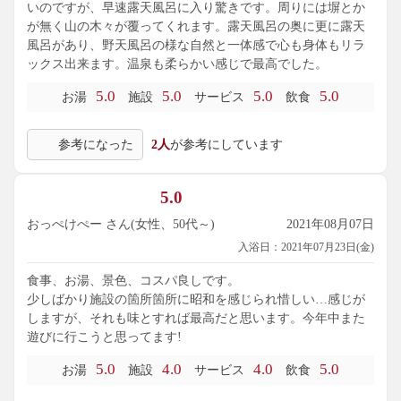
いのですが、早速露天風呂に入り驚きです。周りには塀とか
が無く山の木々が覆ってくれます。露天風呂の奥に更に露天
風呂があり、野天風呂の様な自然と一体感で心も身体もリラ
ックス出来ます。温泉も柔らかい感じで最高でした。
5.0
5.0
5.0
5.0
お湯
施設
サービス
飲食
参考になった
2人
が参考にしています
5.0
おっぺけぺー さん(女性、50代～)
2021年08月07日
入浴日：2021年07月23日(金)
食事、お湯、景色、コスパ良しです。
少しばかり施設の箇所箇所に昭和を感じられ惜しい…感じが
しますが、それも味とすれば最高だと思います。今年中また
遊びに行こうと思ってます!
5.0
4.0
4.0
5.0
お湯
施設
サービス
飲食