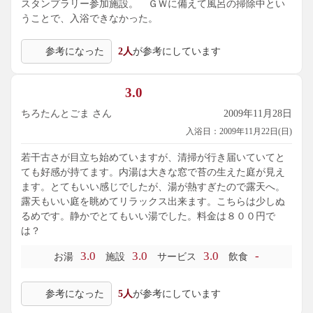
スタンプラリー参加施設。 ＧＷに備えて風呂の掃除中とい
うことで、入浴できなかった。
参考になった
2人
が参考にしています
3.0
ちろたんとごま さん
2009年11月28日
入浴日：2009年11月22日(日)
若干古さが目立ち始めていますが、清掃が行き届いていてと
ても好感が持てます。内湯は大きな窓で苔の生えた庭が見え
ます。とてもいい感じでしたが、湯が熱すぎたので露天へ。
露天もいい庭を眺めてリラックス出来ます。こちらは少しぬ
るめです。静かでとてもいい湯でした。料金は８００円で
は？
3.0
3.0
3.0
-
お湯
施設
サービス
飲食
参考になった
5人
が参考にしています