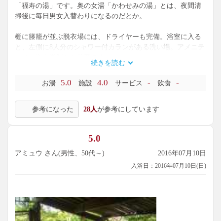
「福寿の湯」です。奥の女湯「かわせみの湯」とは、夜間清
掃後に毎日男女入替わりになるのだとか。
棚に籐籠が並ぶ脱衣場には、ドライヤーも完備。浴室に入る
と、左側に8人分のシャワー付カランがある洗い場。アメニテ
ィは、資生堂製とお茶系です。
続きを読む
窓際にタイル張り木枠の11人サイズの主浴槽と2人分の寝湯が
5.0
4.0
-
-
お湯
施設
サービス
飲食
あり、いずれも無色透明のナトリウムー硫酸塩・塩化物・炭
酸水素塩温泉（源泉名: 五峰荘源泉）が、源泉かけ流しにされ
参考になった
28人
が参考にしています
ています。泉温71.3℃を加水・加温せず、主浴槽は42℃位、寝
湯は41℃位で供給。PH7.2で、やや肌がスベスベする浴感で
す。窓から、中庭を望む景色。また手前には、4人サイズのタ
5.0
イル張り石枠八角形ジャグジー浴槽もあり、湯温は40℃弱
位。ここだけ、源泉かけ流しではないようです。深さ97.5cm
アミュウ さん(男性、50代～)
2016年07月10日
と、かなり深めでした。
入浴日：2016年07月10日(日)
続いて、外の露天風呂「岩鏡」へ。屋根付6人サイズの岩風呂
で、こちらの湯はうっすらと濁っています。湯口の岩は、温
泉成分で赤茶色に変色。口に含むと、無味ながら微かに塩化
物臭。浴槽内には、小さな赤茶色の湯の花も舞っています。