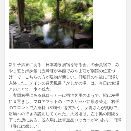
湯に身を任せれば、木々を眺める景色。先客が上がられた
後、貸切状態でのんびりできました。
小さめながら畳敷きの休憩所「一休」もあるので、空いてい
れば湯上がり後もこちらでくつろげます。今回入れなかった
露天風呂「鰍の湯」にも、次回は是非入ってみたいです。
主な成分: ﾅﾄﾘｳﾑｲｵﾝ429.8mg、ﾏｸﾞﾈｼｳﾑｲｵﾝ10.0mg、ｶﾙｼｳﾑｲｵﾝ31.
6mg、鉄（II）ｲｵﾝ0.4mg、ﾘﾁｳﾑｲｵﾝ0.6mg、ﾌｯ化物ｲｵﾝ6.4mg、
塩素ｲｵﾝ260.4mg、ﾁｵ硫酸ｲｵﾝ0.1mg、硫酸ｲｵﾝ369.2mg、炭酸水
素ｲｵﾝ369.7mg、ﾒﾀｹｲ酸64.3mg、ﾒﾀﾎｳ酸36.5mg、ﾒﾀ亜ﾋ酸2.1m
新甲子温泉にある「日本源泉湯宿を守る会」の会員宿で、み
g、遊離二酸化炭酸22.0mg、成分総計1.620g
やま荘と姉妹館（五峰荘が本館でみやま荘が別館の位置づ
け）で、こちらの方が建物が新しい。日曜日の午後に日帰り
入浴した。メインの露天風呂「かじかの湯」は、今日は女湯
とのことで、少々残念。
玄関右手にある靴ロッカーは宿泊客用のようで、靴は左手
に直置きし、フロアマットの上でスリッパに履き替え、右手
のフロントで入浴料（800円）を支払う。女将さんが笑顔で、
浴場への行き方説明してくれた。大浴場は、左手奥の階段を
下った所にある。脱衣場には貴重品ロッカーが4つあり、日帰
り客には嬉しい。