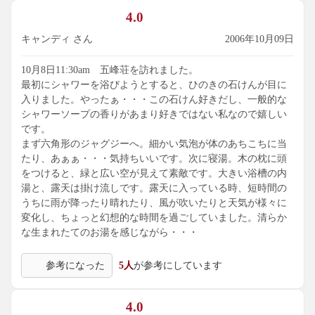
4.0
キャンディ さん
2006年10月09日
10月8日11:30am 五峰荘を訪れました。
最初にシャワーを浴びようとすると、ひのきの石けんが目に
入りました。やったぁ・・・この石けん好きだし、一般的な
シャワーソープの香りがあまり好きではない私なので嬉しい
です。
まず六角形のジャグジーへ。細かい気泡が体のあちこちに当
たり、あぁぁ・・・気持ちいいです。次に寝湯。木の枕に頭
をつけると、緑と広い空が見えて素敵です。大きい浴槽の内
湯と、露天は掛け流しです。露天に入っている時、短時間の
うちに雨が降ったり晴れたり、風が吹いたりと天気が様々に
変化し、ちょっと幻想的な時間を過ごしていました。清らか
な生まれたてのお湯を感じながら・・・
参考になった
5人
が参考にしています
4.0