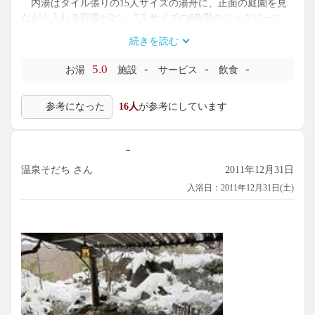
内湯はタイル張りの15人サイズの湯舟に、正面の庭園を見
ながら入れる寝湯が2つ、5人サイズの8角形のジャグジーに、
水風呂がある。ドライサウナもあるが、日帰り時間帯は使え
続きを読む
ない。洗い場シャワーは8つ。
露天風呂は引き戸（網戸）１枚隔てたところにあり、石造
5.0
-
-
-
お湯
施設
サービス
飲食
りの8人サイズの湯舟で、50℃位の源泉が掛け流されていて湯
温は43℃位、浅い所に腰掛けて、庭園の石造りの五重塔と紫
参考になった
16人
が参考にしています
陽花を遠目に見ながらまったり出来た。
泉質は、黄褐色透明のナトリウム－硫酸塩・塩化物・炭酸
水素塩温泉。源泉温度が70℃と高いので、一旦貯湯タンクに
-
ためてから熱交換して配分供給しているとのこと。
温泉そだち さん
2011年12月31日
入浴日：2011年12月31日(土)