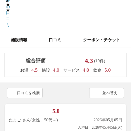
3
件
★
の
★
口
コ
ミ
施設情報
口コミ
クーポン・チケット
4.3
総合評価
(19件)
4.5
4.0
4.0
5.0
お湯
施設
サービス
飲食
口コミを検索
並べ替え
5.0
たまご さん(女性、50代～)
2026年05月05日
入浴日：2026年05月05日(火)