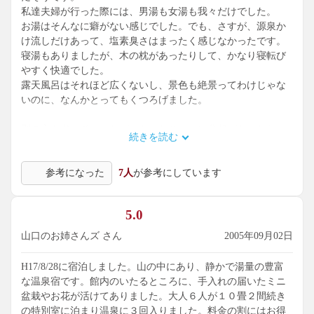
私達夫婦が行った際には、男湯も女湯も我々だけでした。
お湯はそんなに癖がない感じでした。でも、さすが、源泉か
け流しだけあって、塩素臭さはまったく感じなかったです。
寝湯もありましたが、木の枕があったりして、かなり寝転び
やすく快適でした。
露天風呂はそれほど広くないし、景色も絶景ってわけじゃな
いのに、なんかとってもくつろげました。
別の方も書いてましたが、あっちこっちに盆栽があったり、
続きを読む
湯上り処（休憩処）がしっかりあって、給水機があったりし
て、本当に気がきいてる感じでした。
参考になった
7人
が参考にしています
5.0
山口のお姉さんズ さん
2005年09月02日
H17/8/28に宿泊しました。山の中にあり、静かで湯量の豊富
な温泉宿です。館内のいたるところに、手入れの届いたミニ
盆栽やお花が活けてありました。大人６人が１０畳２間続き
の特別室に泊まり温泉に３回入りました。料金の割にはお得