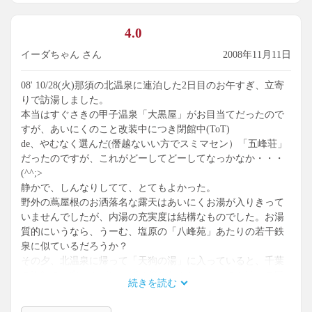
4.0
イーダちゃん さん
2008年11月11日
08' 10/28(火)那須の北温泉に連泊した2日目のお午すぎ、立寄
りで訪湯しました。
本当はすぐさきの甲子温泉「大黒屋」がお目当てだったので
すが、あいにくのこと改装中につき閉館中(ToT)
de、やむなく選んだ(僭越ないい方でスミマセン）「五峰荘」
だったのですが、これがどーしてどーしてなっかなか・・・
(^^;>
静かで、しんなりしてて、とてもよかった。
野外の蔦屋根のお洒落名な露天はあいにくお湯が入りきって
いませんでしたが、内湯の充実度は結構なものでした。お湯
質的にいうなら、うーむ、塩原の「八峰苑」あたりの若干鉄
泉に似ているだろうか？
その夕、北温泉に帰って「天狗の湯」に入っていると、千葉
の漁師のお客さんがやっぱり僕とおんなじコースを辿って甲
続きを読む
子温泉にいって引返してきたというのでお互いびっくり(^@
^)/