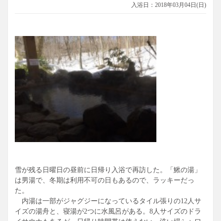
入浴日：2018年03月04日(日)
雪が残る日曜日の昼前に日帰り入浴で再訪した。「鰍の湯」
は男湯で、冬期は利用不可の日もあるので、ラッキーだっ
た。
内湯は一部がジャグジーになっているタイル張りの12人サ
イズの湯舟と、寝湯が2つに水風呂がある。8人サイズのドラ