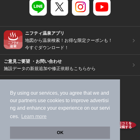
ニフティ温泉アプリ
地図から温泉検索！お得な限定クーポンも！
今すぐダウンロード！
ご意見ご要望 ・お問い合わせ
施設データの新規追加や修正依頼もこちらから
スマートフォン
/
PC
加盟店募集（資料請求）
広告出稿のご案内
By using our services, you agree that we and
利用規約
ライフスタイルMEMBERS+規約
our
partners
use cookies to improve advertisi
ng and enhance your experience on our servi
特定商取引法に基づく表記
ヘルプ
採用情報
ces.
Learn more
運営会社
個人情報保護ポリシー
口コミを
投稿する
©NIFTY Lifestyle Co., Ltd.
OK