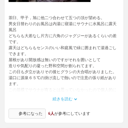
茶臼、甲子，旭に他二つ合わせて五つの頂が望める。
男女日替わりのお風呂は内湯に寝湯にサウナに水風呂に露天
風呂
どちらも大差なし片方に六角のジャグジーがあるくらいの差
です。
露天はどちらもセンスのいい和庭風で緑に囲まれて湯過ごし
できます。
屋根があり開放感は無いのですがそれを囲いとして
造りや気配りの凝った野和空間が創られてます。
この日も夕立がありその後ヒグラシの大合唱がありました。
湯口に源泉６５℃の掛け流しで熱いので注意の張り紙があり
ます。
この規模でサウナが有るとは思っていなかったので個人的に
は嬉しかったです。
続きを読む
泉質的には癖はないです。露天の湯際には茶色の着
色ありますが透明な湯です。
参考になった
6人
が参考にしています