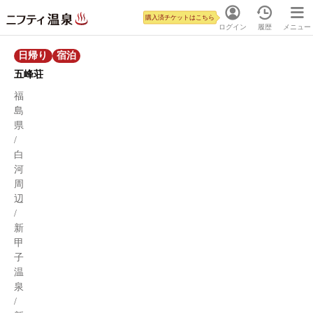
購入済チケットはこちら
ログイン
履歴
メニュー
日帰り
宿泊
五峰荘
福
島
県
/
白
河
周
辺
/
新
甲
子
温
泉
/