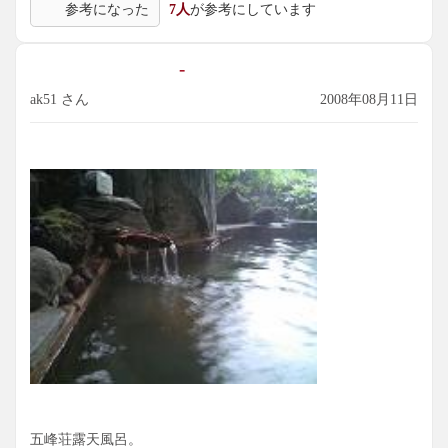
参考になった
7人
が参考にしています
「なんだ、兄ちゃんもいったのかーっ」
「ええ、ありゃあないっすよねえ」なーんていいつつお湯を
ばしゃーっ。
-
温泉野郎の行動パターンというのは、案外コレは読みやすい
ものなのかもわかりませんね?
ak51 さん
2008年08月11日
五峰荘露天風呂。