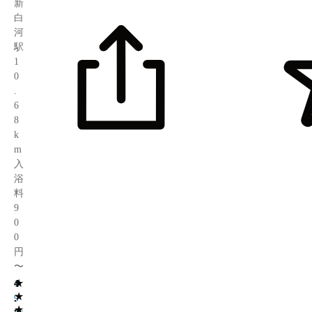
新
白
河
駅
1
0
.
6
8
k
m
入
浴
料
9
0
0
円
〜
★
4
1
★
.
9
★