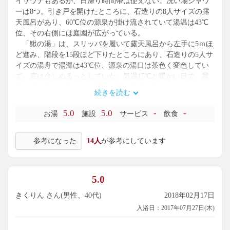
イサウナもあるが、日帰り時間帯は使えない。洗い場シャワ
ーは8つ。引き戸を開けたところに、石造りの8人サイズの露
天風呂があり、60℃位の源泉が掛け流されていて湯温は43℃
位、その右側には庭園が広がっている。
「鰍の湯」は、スリッパを履いて露天風呂から左手に5ｍほ
ど進み、階段を15段ほど下りたところにあり、石造りの5人サ
イズの湯舟で湯温は43℃位、源泉の湯口は茶色く変色してい
て、底は少しぬるっとしていた。気温15℃と暖かい日で、屋
根に雪が落ちる音に少々驚いたが、前面に広がるブナの林と
続きを読む
遠くに山を眺めながらまったりでき、大満足。
5.0
5.0
-
-
お湯
施設
サービス
飲食
参考になった
14人
が参考にしています
5.0
きくりん さん(男性、40代)
2018年02月17日
入浴日：2017年07月27日(木)