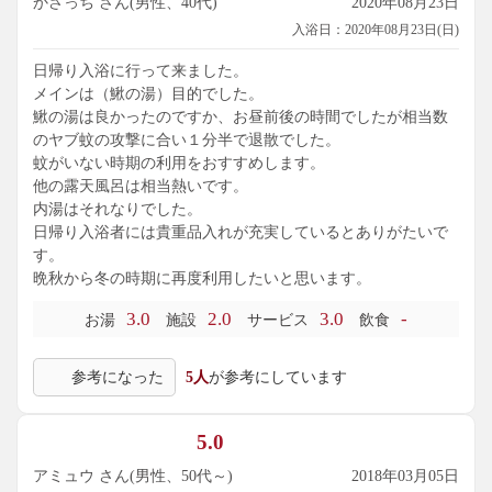
かさっち さん(男性、40代)
2020年08月23日
入浴日：2020年08月23日(日)
日帰り入浴に行って来ました。
メインは（鰍の湯）目的でした。
鰍の湯は良かったのですか、お昼前後の時間でしたが相当数
のヤブ蚊の攻撃に合い１分半で退散でした。
蚊がいない時期の利用をおすすめします。
他の露天風呂は相当熱いです。
内湯はそれなりでした。
日帰り入浴者には貴重品入れが充実しているとありがたいで
す。
晩秋から冬の時期に再度利用したいと思います。
3.0
2.0
3.0
-
お湯
施設
サービス
飲食
参考になった
5人
が参考にしています
5.0
アミュウ さん(男性、50代～)
2018年03月05日