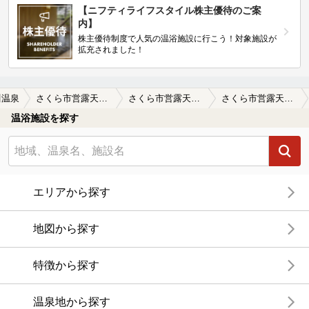
【ニフティライフスタイル株主優待のご案
内】
株主優待制度で人気の温浴施設に行こう！対象施設が
拡充されました！
川温泉
さくら市営露天風呂（第2温泉浴場）
さくら市営露天風呂（第2温泉浴場）の口コミ一覧
さくら市営露天風呂（第2温泉浴場）の口コミ お湯を楽しむって感じの施設です。早
温浴施設を探す
エリアから探す
地図から探す
特徴から探す
温泉地から探す