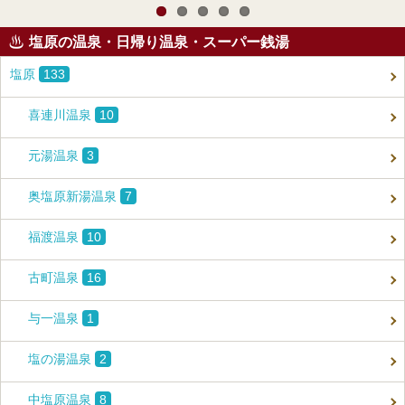
塩原の温泉・日帰り温泉・スーパー銭湯
塩原
133
喜連川温泉
10
元湯温泉
3
奥塩原新湯温泉
7
福渡温泉
10
古町温泉
16
与一温泉
1
塩の湯温泉
2
中塩原温泉
8