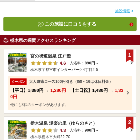
施設情報
この施設に口コミをする
栃木県の週間アクセスランキング
1
宮の街道温泉 江戸遊
4.6
入浴料：
890円～
栃木県宇都宮市インターパーク4丁目2-5
大人遊癒コース100円引き（8/8～16は休日料金）
クーポン
【平日】
1,380円
→
1,280円
【土日祝】
1,430円
→
1,33
0円
他にも3個のクーポンがあります。
2
栃木温泉 湯楽の里（ゆらのさと）
4.3
入浴料：
900円～
栃木県栃木市大町22-70