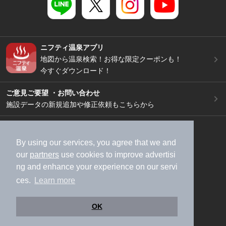
ニフティ温泉アプリ
地図から温泉検索！お得な限定クーポンも！
今すぐダウンロード！
ご意見ご要望 ・お問い合わせ
施設データの新規追加や修正依頼もこちらから
スマートフォン
/
PC
加盟店募集（資料請求）
広告出稿のご案内
By using our services, you agree that we and
our
partners
use cookies to improve advertisi
利用規約
ライフスタイルMEMBERS+規約
ng and enhance your experience on our servi
特定商取引法に基づく表記
ヘルプ
採用情報
ces.
Learn more
運営会社
個人情報保護ポリシー
©NIFTY Lifestyle Co., Ltd.
OK