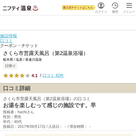
購入済チケットはこちら
ログイン
履歴
メニュー
施設情報
口コミ
クーポン・チケット
さくら市営露天風呂（第2温泉浴場）
栃木県 / 塩原 / 喜連川温泉
日帰り
4.1
/
口コミ 42件
口コミ詳細
さくら市営露天風呂（第2温泉浴場）の口コミ
お湯を楽しむって感じの施設です。早
投稿者：hachiさん
性別：男性
年代：40代
投稿日：2017年09月17日 / 入浴日： - / 滞在時間： -