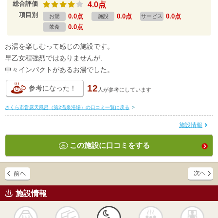
総合評価
4.0点
項目別
0.0点
0.0点
0.0点
お湯
施設
サービス
0.0点
飲食
お湯を楽しむって感じの施設です。
早乙女程強烈ではありませんが、
中々インパクトがあるお湯でした。
12
参考になった！
人が
参考にしています
さくら市営露天風呂（第2温泉浴場）の口コミ一覧に戻る
>
施設情報
この施設に口コミをする
施設情報
天然
かけ流し
露天風呂
貸切風呂
岩