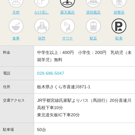
天然
かけ流し
露天風呂
貸切風呂
岩盤浴
食事
休憩
サウナ
駅近
駐
食事
休憩
サウナ
駅近
駐車
中学生以上：400円 小学生：200円 乳幼児（未
料金
就学児）無料
028-686-5047
電話
栃木県さくら市喜連川871-1
住所
JR宇都宮線氏家駅よりバス（馬頭行）20分喜連川
交通アクセス
高校下車10分
東北道矢板IC下車20分
50台
駐車場