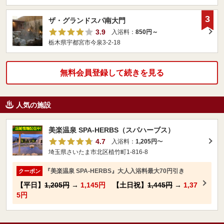
3
ザ・グランドスパ南大門
3.9
入浴料：
850円～
栃木県宇都宮市今泉3-2-18
無料会員登録して続きを見る
人気の施設
美楽温泉 SPA-HERBS（スパハーブス）
4.7
入浴料：
1,205円
〜
埼玉県さいたま市北区植竹町1-816-8
『美楽温泉 SPA-HERBS』大人入浴料最大70円引き
クーポン
【平日】
1,205円
→
1,145円
【土日祝】
1,445円
→
1,37
5円