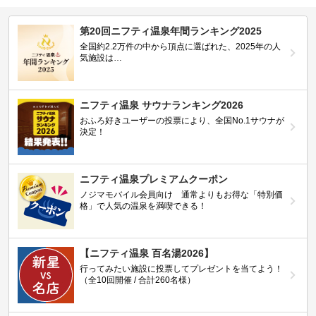
第20回ニフティ温泉年間ランキング2025
全国約2.2万件の中から頂点に選ばれた、2025年の人
気施設は…
ニフティ温泉 サウナランキング2026
おふろ好きユーザーの投票により、全国No.1サウナが
決定！
ニフティ温泉プレミアムクーポン
ノジマモバイル会員向け 通常よりもお得な「特別価
格」で人気の温泉を満喫できる！
【ニフティ温泉 百名湯2026】
行ってみたい施設に投票してプレゼントを当てよう！
（全10回開催 / 合計260名様）