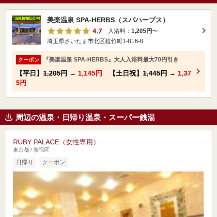
美楽温泉 SPA-HERBS（スパハーブス）
4.7
入浴料：
1,205円
〜
埼玉県さいたま市北区植竹町1-816-8
『美楽温泉 SPA-HERBS』大人入浴料最大70円引き
クーポン
【平日】
1,205円
→
1,145円
【土日祝】
1,445円
→
1,37
5円
周辺の温泉・日帰り温泉・スーパー銭湯
RUBY PALACE（女性専用）
東京都 / 新宿区
日帰り
クーポン