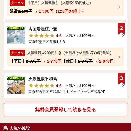
【平日】入館料割引（入湯税150円含む）
クーポン
通常
2,100円
→
1,980円（120円お得！）
2
両国湯屋江戸遊
4.6
入浴料：
2400円～
東京都墨田区亀沢1-5-8
入館料最大200円引き（土日祝は休日割増330円別途）
クーポン
【平日】
2,970円
→
2,770円
【休日】
2,970円
→
2,870円
3
天然温泉平和島
4.6
入浴料：
2400円～
東京都大田区平和島1-1-1 ビッグファン平和島2F
無料会員登録して続きを見る
人気の施設