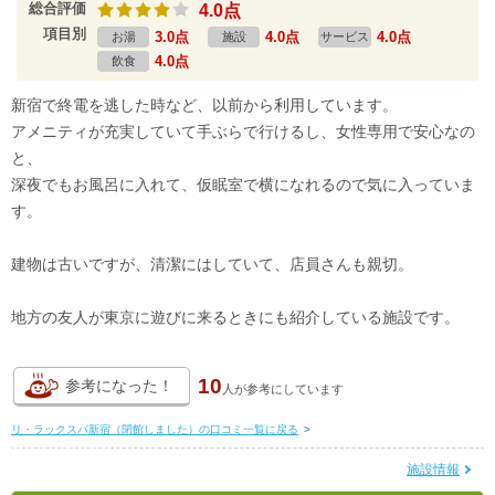
総合評価
4.0点
項目別
3.0点
4.0点
4.0点
お湯
施設
サービス
4.0点
飲食
新宿で終電を逃した時など、以前から利用しています。
アメニティが充実していて手ぶらで行けるし、女性専用で安心なの
と、
深夜でもお風呂に入れて、仮眠室で横になれるので気に入っていま
す。
建物は古いですが、清潔にはしていて、店員さんも親切。
地方の友人が東京に遊びに来るときにも紹介している施設です。
10
参考になった！
人が
参考にしています
リ・ラックスパ新宿（閉館しました）の口コミ一覧に戻る
>
施設情報