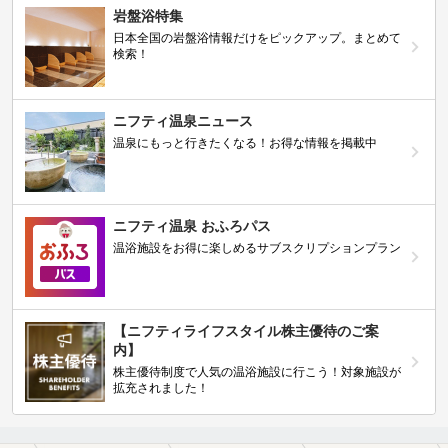
岩盤浴特集
日本全国の岩盤浴情報だけをピックアップ。まとめて
検索！
ニフティ温泉ニュース
温泉にもっと行きたくなる！お得な情報を掲載中
ニフティ温泉 おふろパス
温浴施設をお得に楽しめるサブスクリプションプラン
【ニフティライフスタイル株主優待のご案
内】
株主優待制度で人気の温浴施設に行こう！対象施設が
拡充されました！