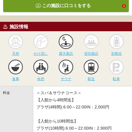
この施設に口コミをする
施設情報
天然
かけ流し
露天風呂
貸切風呂
岩
天然
かけ流し
露天風呂
貸切風呂
岩盤浴
食事
休憩
サウナ
駅近
駐
食事
休憩
サウナ
駅近
駐車
＜スパ＆サウナコース＞
料金
【入館から4時間迄】
プラザ(4時間):6:00～22:00IN：2,000円
【入館から10時間迄】
プラザ(10時間):6:00～22:00IN：2,900円